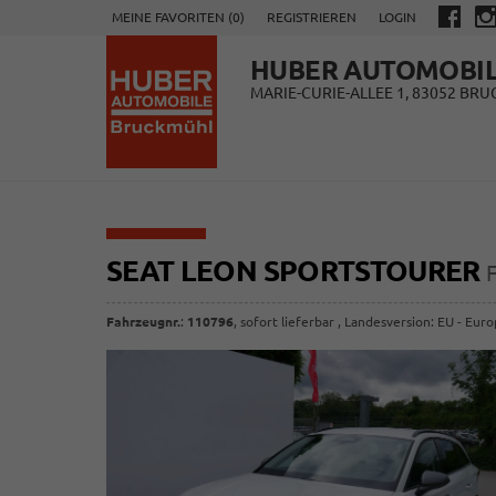
MEINE FAVORITEN (
0
)
REGISTRIEREN
LOGIN
HUBER AUTOMOBI
MARIE-CURIE-ALLEE 1, 83052 BR
SEAT LEON SPORTSTOURER
Fahrzeugnr.
:
110796
,
sofort lieferbar
, Landesversion: EU - Eur