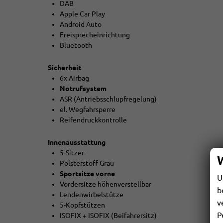
DAB
Apple Car Play
Android Auto
Freisprecheinrichtung
Bluetooth
Sicherheit
6x Airbag
Notrufsystem
ASR (Antriebsschlupfregelung)
el. Wegfahrsperre
Reifendruckkontrolle
Innenausstattung
5-Sitzer
Polsterstoff Grau
Sportsitze vorne
U
Vordersitze höhenverstellbar
b
Lendenwirbelstütze
v
5-Kopfstützen
P
ISOFIX + ISOFIX (Beifahrersitz)