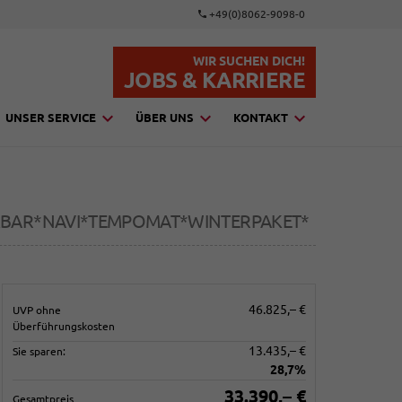
+49(0)8062-9098-0
WIR SUCHEN DICH!
JOBS & KARRIERE
UNSER SERVICE
ÜBER UNS
KONTAKT
NKBAR*NAVI*TEMPOMAT*WINTERPAKET*
46.825,– €
UVP ohne
Überführungskosten
13.435,– €
Sie sparen:
28,7%
33.390,– €
Gesamtpreis