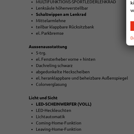
MULTIFUNKTIONS-SPORTLEDERLENKRAD
k
Lenksäule höhenverstellbar
w
Schaltwippen am Lenkrad
Mittelarmlehne
teilbar klappbare Rücksitzbank
el. Parkbremse
D
Aussenausstattung
5-trg.
el. Fensterheber vorne + hinten
Dachreling schwarz
abgedunkelte Heckscheiben
el. heranklappbare und beheizbare Außenspiegel
Colorverglasung
Licht und Sicht
LED-SCHEINWERFER (VOLL)
LED-Heckleuchten
Lichtautomatik
Coming-Home-Funktion
Leaving-Home-Funktion