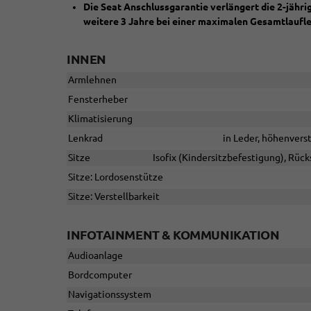
Die Seat Anschlussgarantie verlängert die 2-jähr
weitere 3 Jahre bei einer maximalen Gesamtlaufl
INNEN
Armlehnen
Fensterheber
Klimatisierung
Lenkrad
in Leder, höhenvers
Sitze
Isofix (Kindersitzbefestigung), Rücks
Sitze: Lordosenstütze
Sitze: Verstellbarkeit
INFOTAINMENT & KOMMUNIKATION
Audioanlage
Bordcomputer
Navigationssystem