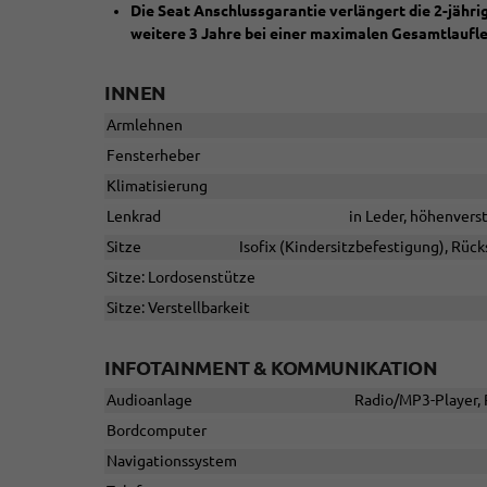
Die Seat Anschlussgarantie verlängert die 2-jähr
weitere 3 Jahre bei einer maximalen Gesamtlaufl
INNEN
Armlehnen
Fensterheber
Klimatisierung
Lenkrad
in Leder, höhenvers
Sitze
Isofix (Kindersitzbefestigung), Rücks
Sitze: Lordosenstütze
Sitze: Verstellbarkeit
INFOTAINMENT & KOMMUNIKATION
Audioanlage
Radio/MP3-Player, 
Bordcomputer
Navigationssystem