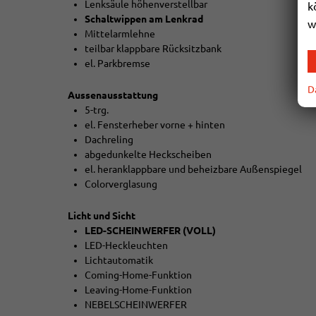
Lenksäule höhenverstellbar
k
Schaltwippen am Lenkrad
w
Mittelarmlehne
teilbar klappbare Rücksitzbank
el. Parkbremse
D
Aussenausstattung
5-trg.
el. Fensterheber vorne + hinten
Dachreling
abgedunkelte Heckscheiben
el. heranklappbare und beheizbare Außenspiegel
Colorverglasung
Licht und Sicht
LED-SCHEINWERFER (VOLL)
LED-Heckleuchten
Lichtautomatik
Coming-Home-Funktion
Leaving-Home-Funktion
NEBELSCHEINWERFER