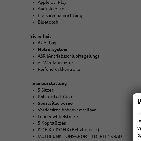
Apple Car Play
Android Auto
Freisprecheinrichtung
Bluetooth
Sicherheit
6x Airbag
Notrufsystem
ASR (Antriebsschlupfregelung)
el. Wegfahrsperre
Reifendruckkontrolle
Innenausstattung
5-Sitzer
Polsterstoff Grau
Sportsitze vorne
Vordersitze höhenverstellbar
U
Lendenwirbelstütze
b
5-Kopfstützen
v
ISOFIX + ISOFIX (Beifahrersitz)
P
MULTIFUNKTIONS-SPORTLEDERLENKRAD