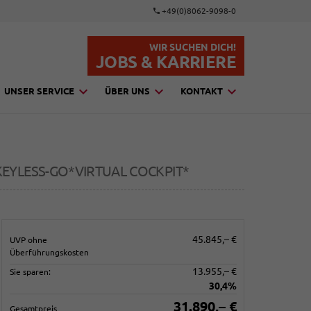
+49(0)8062-9098-0
WIR SUCHEN DICH!
JOBS & KARRIERE
UNSER SERVICE
ÜBER UNS
KONTAKT
EYLESS-GO*VIRTUAL COCKPIT*
45.845,– €
UVP ohne
Überführungskosten
13.955,– €
Sie sparen:
30,4%
31.890,– €
Gesamtpreis