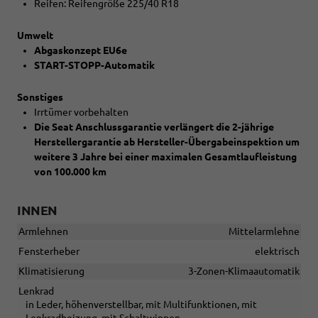
Reifen: Reifengröße 225/40 R18
Umwelt
Abgaskonzept EU6e
START-STOPP-Automatik
Sonstiges
Irrtümer vorbehalten
Die Seat Anschlussgarantie verlängert die 2-jährige
Herstellergarantie ab Hersteller-Übergabeinspektion um
weitere 3 Jahre bei einer maximalen Gesamtlaufleistung
von 100.000 km
INNEN
Armlehnen
Mittelarmlehne
Fensterheber
elektrisch
Klimatisierung
3-Zonen-Klimaautomatik
Lenkrad
in Leder, höhenverstellbar, mit Multifunktionen, mit
Lenkradheizung, mit Schaltwippen