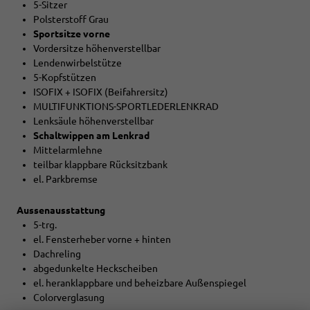
5-Sitzer
Polsterstoff Grau
Sportsitze vorne
Vordersitze höhenverstellbar
Lendenwirbelstütze
5-Kopfstützen
ISOFIX + ISOFIX (Beifahrersitz)
MULTIFUNKTIONS-SPORTLEDERLENKRAD
Lenksäule höhenverstellbar
Schaltwippen am Lenkrad
Mittelarmlehne
teilbar klappbare Rücksitzbank
el. Parkbremse
Aussenausstattung
5-trg.
el. Fensterheber vorne + hinten
Dachreling
abgedunkelte Heckscheiben
el. heranklappbare und beheizbare Außenspiegel
Colorverglasung