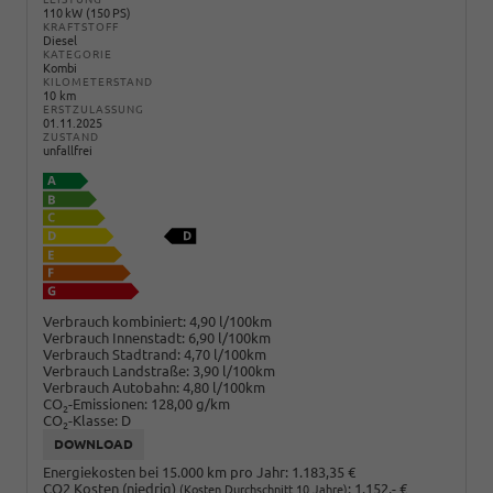
110 kW (150 PS)
KRAFTSTOFF
Diesel
KATEGORIE
Kombi
KILOMETERSTAND
10 km
ERSTZULASSUNG
01.11.2025
ZUSTAND
unfallfrei
Verbrauch kombiniert:
4,90 l/100km
Verbrauch Innenstadt:
6,90 l/100km
Verbrauch Stadtrand:
4,70 l/100km
Verbrauch Landstraße:
3,90 l/100km
Verbrauch Autobahn:
4,80 l/100km
CO
-Emissionen:
128,00 g/km
2
CO
-Klasse:
D
2
DOWNLOAD
Energiekosten bei 15.000 km pro Jahr:
1.183,35 €
CO2 Kosten (niedrig)
:
1.152,- €
(Kosten Durchschnitt 10 Jahre)