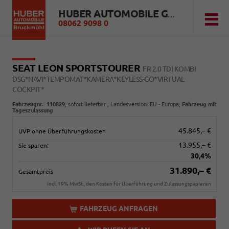
HUBER AUTOMOBILE GMBH
08062 9098 0
SEAT LEON SPORTSTOURER
FR 2.0 TDI KOMBI
DSG*NAVI*TEMPOMAT*KAMERA*KEYLESS-GO*VIRTUAL
COCKPIT*
Fahrzeugnr.
:
110829
,
sofort lieferbar
, Landesversion: EU - Europa,
Fahrzeug mit
Tageszulassung
45.845,– €
UVP ohne Überführungskosten
13.955,– €
Sie sparen:
30,4%
31.890,– €
Gesamtpreis
incl. 19% MwSt., den Kosten für Überführung und Zulassungspapieren
FAHRZEUG ANFRAGEN