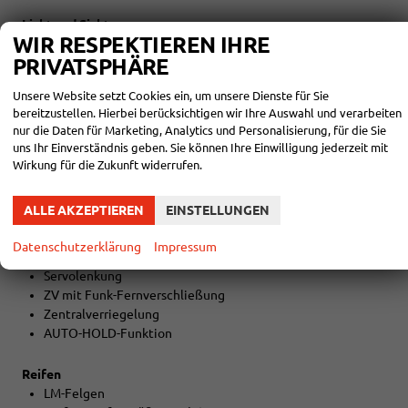
Licht und Sicht
WIR RESPEKTIEREN IHRE
LED-SCHEINWERFER (VOLL)
PRIVATSPHÄRE
LED-Heckleuchten
Lichtautomatik
Unsere Website setzt Cookies ein, um unsere Dienste für Sie
Coming-Home-Funktion
bereitzustellen. Hierbei berücksichtigen wir Ihre Auswahl und verarbeiten
Leaving-Home-Funktion
nur die Daten für Marketing, Analytics und Personalisierung, für die Sie
NEBELSCHEINWERFER
uns Ihr Einverständnis geben. Sie können Ihre Einwilligung jederzeit mit
Wirkung für die Zukunft widerrufen.
Technik
7-Gang-Automatikgetriebe
ALLE AKZEPTIEREN
EINSTELLUNGEN
Drive Mode Select
Bordcomputer
Datenschutzerklärung
Impressum
Außentemperaturanzeige
Servolenkung
ZV mit Funk-Fernverschließung
Zentralverriegelung
AUTO-HOLD-Funktion
Reifen
LM-Felgen