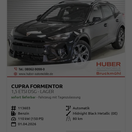
CUPRA FORMENTOR
1,5 ETSI DSG - LAGER
sofort lieferbar
Fahrzeug mit Tageszulassung
Fahrzeugnr.
113603
Getriebe
Automatik
Kraftstoff
Benzin
Außenfarbe
Midnight Black Metallic (0E)
Leistung
110 kW (150 PS)
Kilometerstand
80 km
01.04.2026