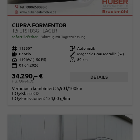
CUPRA FORMENTOR
1,5 ETSI DSG - LAGER
sofort lieferbar
Fahrzeug mit Tageszulassung
Fahrzeugnr.
113607
Getriebe
Automatik
Kraftstoff
Benzin
Außenfarbe
Magnetic Grau Metallic (S7)
Leistung
110 kW (150 PS)
Kilometerstand
80 km
01.04.2026
34.290,– €
DETAILS
incl. 19% MwSt.
Verbrauch kombiniert:
5,90 l/100km
CO
-Klasse:
D
2
CO
-Emissionen:
134,00 g/km
2