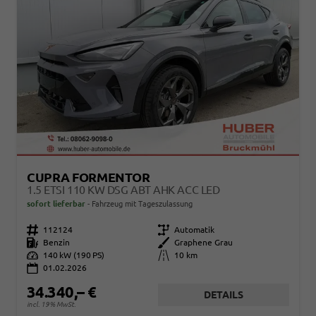
CUPRA FORMENTOR
1.5 ETSI 110 KW DSG ABT AHK ACC LED
sofort lieferbar
Fahrzeug mit Tageszulassung
Fahrzeugnr.
112124
Getriebe
Automatik
Kraftstoff
Benzin
Außenfarbe
Graphene Grau
Leistung
140 kW (190 PS)
Kilometerstand
10 km
01.02.2026
34.340,– €
DETAILS
incl. 19% MwSt.