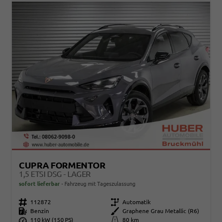
CUPRA FORMENTOR
1,5 ETSI DSG - LAGER
sofort lieferbar
Fahrzeug mit Tageszulassung
Fahrzeugnr.
112872
Getriebe
Automatik
Kraftstoff
Benzin
Außenfarbe
Graphene Grau Metallic (R6)
Leistung
110 kW (150 PS)
Kilometerstand
80 km