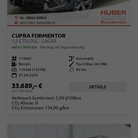
CUPRA FORMENTOR
1,5 ETSI DSG - LAGER
sofort lieferbar
Fahrzeug mit Tageszulassung
Fahrzeugnr.
113602
Getriebe
Automatik
Kraftstoff
Benzin
Außenfarbe
Fjord Blau Uni (9K)
Leistung
110 kW (150 PS)
Kilometerstand
80 km
01.04.2026
33.689,– €
DETAILS
incl. 19% MwSt.
Verbrauch kombiniert:
5,90 l/100km
CO
-Klasse:
D
2
CO
-Emissionen:
134,00 g/km
2