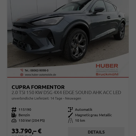
CUPRA FORMENTOR
2.0 TSI 150 KW DSG 4X4 EDGE SOUND AHK ACC LED
unverbindliche Lieferzeit:
14 Tage
Neuwagen
Fahrzeugnr.
115190
Getriebe
Automatik
Kraftstoff
Benzin
Außenfarbe
Magneticgrau Metallic
Leistung
150 kW (204 PS)
Kilometerstand
10 km
33.790,– €
DETAILS