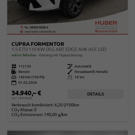
CUPRA FORMENTOR
1.5 ETSI 110 KW DSG ABT EDGE AHK ACC LED
sofort lieferbar
Fahrzeug mit Tageszulassung
Fahrzeugnr.
112129
Getriebe
Automatik
Kraftstoff
Benzin
Außenfarbe
Nevadaweiß Metallic
Leistung
140 kW (190 PS)
Kilometerstand
10 km
01.02.2026
34.940,– €
DETAILS
incl. 19% MwSt.
Verbrauch kombiniert:
6,20 l/100km
CO
-Klasse:
E
2
CO
-Emissionen:
140,00 g/km
2