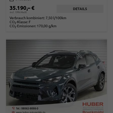
35.190,– €
DETAILS
incl. 19% MwSt.
Verbrauch kombiniert:
7,50 l/100km
CO
-Klasse:
F
2
CO
-Emissionen:
170,00 g/km
2