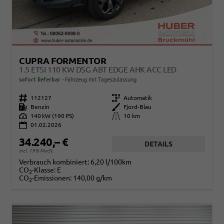
CUPRA FORMENTOR
1.5 ETSI 110 KW DSG ABT EDGE AHK ACC LED
sofort lieferbar
Fahrzeug mit Tageszulassung
Fahrzeugnr.
112127
Getriebe
Automatik
Kraftstoff
Benzin
Außenfarbe
Fjord-Blau
Leistung
140 kW (190 PS)
Kilometerstand
10 km
01.02.2026
34.240,– €
DETAILS
incl. 19% MwSt.
Verbrauch kombiniert:
6,20 l/100km
CO
-Klasse:
E
2
CO
-Emissionen:
140,00 g/km
2