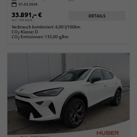
01.03.2026
33.891,– €
DETAILS
incl. 19% MwSt.
Verbrauch kombiniert:
6,00 l/100km
CO
-Klasse:
D
2
CO
-Emissionen:
135,00 g/km
2