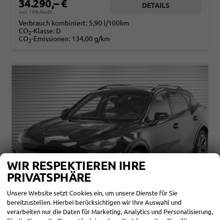
34.290,– €
DETAILS
incl. 19% MwSt.
Verbrauch kombiniert:
5,90 l/100km
CO
-Klasse:
D
2
CO
-Emissionen:
134,00 g/km
2
WIR RESPEKTIEREN IHRE
PRIVATSPHÄRE
Unsere Website setzt Cookies ein, um unsere Dienste für Sie
bereitzustellen. Hierbei berücksichtigen wir Ihre Auswahl und
verarbeiten nur die Daten für Marketing, Analytics und Personalisierung,