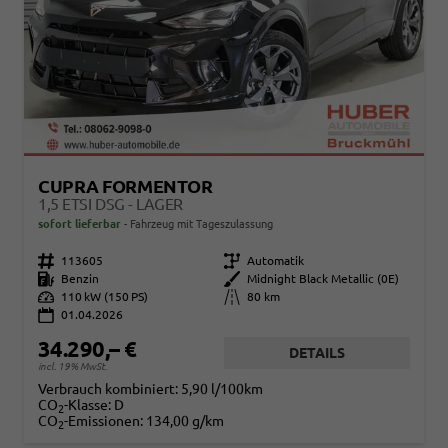
CUPRA FORMENTOR
1,5 ETSI DSG - LAGER
sofort lieferbar
Fahrzeug mit Tageszulassung
Fahrzeugnr.
113605
Getriebe
Automatik
Kraftstoff
Benzin
Außenfarbe
Midnight Black Metallic (0E)
Leistung
110 kW (150 PS)
Kilometerstand
80 km
01.04.2026
34.290,– €
DETAILS
incl. 19% MwSt.
Verbrauch kombiniert:
5,90 l/100km
CO
-Klasse:
D
2
CO
-Emissionen:
134,00 g/km
2