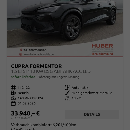
CUPRA FORMENTOR
1.5 ETSI 110 KW DSG ABT AHK ACC LED
sofort lieferbar
Fahrzeug mit Tageszulassung
Fahrzeugnr.
112122
Getriebe
Automatik
Kraftstoff
Benzin
Außenfarbe
Midnightschwarz Metallic
Leistung
140 kW (190 PS)
Kilometerstand
10 km
01.02.2026
33.940,– €
DETAILS
incl. 19% MwSt.
Verbrauch kombiniert:
6,20 l/100km
CO
-Klasse:
E