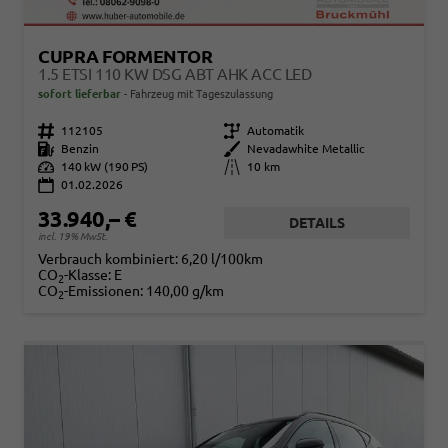
CUPRA FORMENTOR
1.5 ETSI 110 KW DSG ABT AHK ACC LED
sofort lieferbar
Fahrzeug mit Tageszulassung
Fahrzeugnr.
112105
Getriebe
Automatik
Kraftstoff
Benzin
Außenfarbe
Nevadawhite Metallic
Leistung
140 kW (190 PS)
Kilometerstand
10 km
01.02.2026
33.940,– €
DETAILS
incl. 19% MwSt.
Verbrauch kombiniert:
6,20 l/100km
CO
-Klasse:
E
2
CO
-Emissionen:
140,00 g/km
2