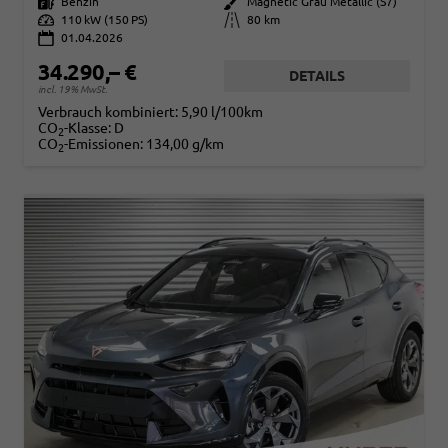
Kraftstoff
Benzin
Außenfarbe
Magnetic Grau Metallic (S7)
Leistung
110 kW (150 PS)
Kilometerstand
80 km
01.04.2026
34.290,– €
DETAILS
incl. 19% MwSt.
Verbrauch kombiniert:
5,90 l/100km
CO
-Klasse:
D
2
CO
-Emissionen:
134,00 g/km
2