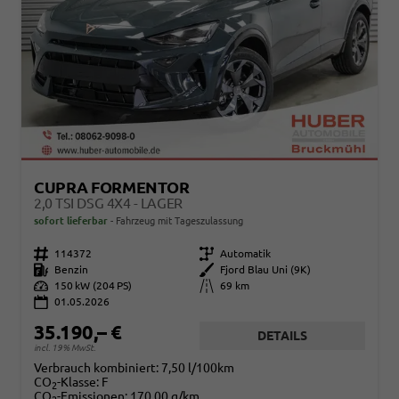
CUPRA FORMENTOR
2,0 TSI DSG 4X4 - LAGER
sofort lieferbar
Fahrzeug mit Tageszulassung
Fahrzeugnr.
114372
Getriebe
Automatik
Kraftstoff
Benzin
Außenfarbe
Fjord Blau Uni (9K)
Leistung
150 kW (204 PS)
Kilometerstand
69 km
01.05.2026
35.190,– €
DETAILS
incl. 19% MwSt.
Verbrauch kombiniert:
7,50 l/100km
CO
-Klasse:
F
2
CO
-Emissionen:
170,00 g/km