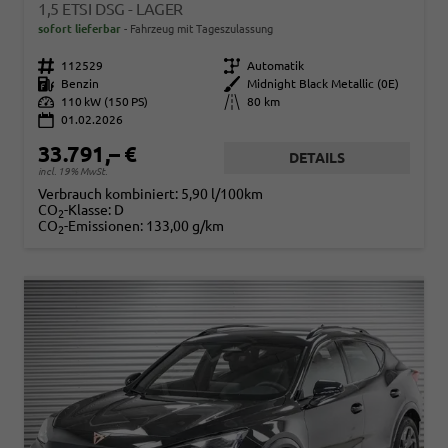
1,5 ETSI DSG - LAGER
sofort lieferbar
Fahrzeug mit Tageszulassung
Fahrzeugnr.
112529
Getriebe
Automatik
Kraftstoff
Benzin
Außenfarbe
Midnight Black Metallic (0E)
Leistung
110 kW (150 PS)
Kilometerstand
80 km
01.02.2026
33.791,– €
DETAILS
incl. 19% MwSt.
Verbrauch kombiniert:
5,90 l/100km
CO
-Klasse:
D
2
CO
-Emissionen:
133,00 g/km
2