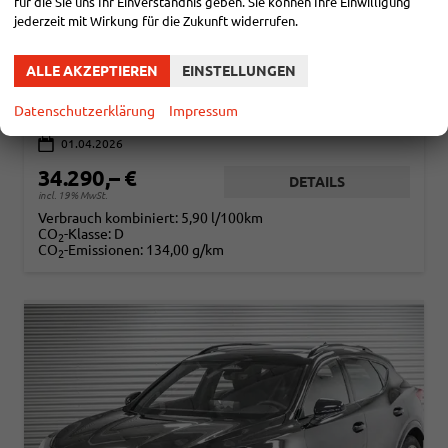
für die Sie uns Ihr Einverständnis geben. Sie können Ihre Einwilligung
CUPRA FORMENTOR
jederzeit mit Wirkung für die Zukunft widerrufen.
1,5 ETSI DSG - LAGER
sofort lieferbar
Fahrzeug mit Tageszulassung
ALLE AKZEPTIEREN
EINSTELLUNGEN
Fahrzeugnr.
113604
Getriebe
Automatik
Kraftstoff
Benzin
Außenfarbe
Midnight Black Metallic (0E)
Datenschutzerklärung
Impressum
Leistung
110 kW (150 PS)
Kilometerstand
80 km
01.04.2026
34.290,– €
DETAILS
incl. 19% MwSt.
Verbrauch kombiniert:
5,90 l/100km
CO
-Klasse:
D
2
CO
-Emissionen:
134,00 g/km
2