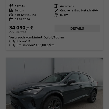
Fahrzeugnr.
112516
Getriebe
Automatik
Kraftstoff
Benzin
Außenfarbe
Graphene Grau Metallic (R6)
Leistung
110 kW (150 PS)
Kilometerstand
80 km
01.02.2026
34.090,– €
DETAILS
incl. 19% MwSt.
Verbrauch kombiniert:
5,90 l/100km
CO
-Klasse:
D
2
CO
-Emissionen:
133,00 g/km
2