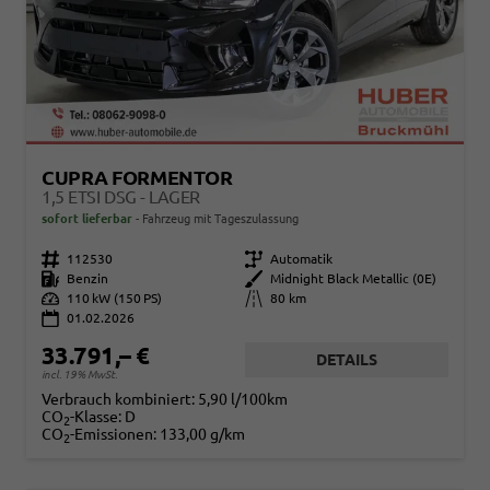
CUPRA FORMENTOR
1,5 ETSI DSG - LAGER
sofort lieferbar
Fahrzeug mit Tageszulassung
Fahrzeugnr.
112530
Getriebe
Automatik
Kraftstoff
Benzin
Außenfarbe
Midnight Black Metallic (0E)
Leistung
110 kW (150 PS)
Kilometerstand
80 km
01.02.2026
33.791,– €
DETAILS
incl. 19% MwSt.
Verbrauch kombiniert:
5,90 l/100km
CO
-Klasse:
D
2
CO
-Emissionen:
133,00 g/km
2