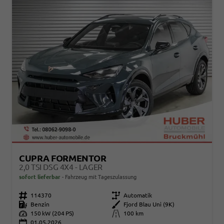
CUPRA FORMENTOR
2,0 TSI DSG 4X4 - LAGER
sofort lieferbar
Fahrzeug mit Tageszulassung
Fahrzeugnr.
114370
Getriebe
Automatik
Kraftstoff
Benzin
Außenfarbe
Fjord Blau Uni (9K)
Leistung
150 kW (204 PS)
Kilometerstand
100 km
01.05.2026