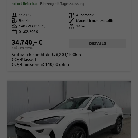
sofort lieferbar
Fahrzeug mit Tageszulassung
Fahrzeugnr.
112132
Getriebe
Automatik
Kraftstoff
Benzin
Außenfarbe
Magneticgrau Metallic
Leistung
140 kW (190 PS)
Kilometerstand
10 km
01.02.2026
34.740,– €
DETAILS
incl. 19% MwSt.
Verbrauch kombiniert:
6,20 l/100km
CO
-Klasse:
E
2
CO
-Emissionen:
140,00 g/km
2