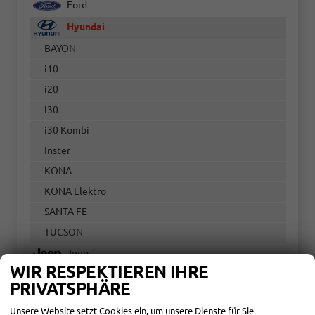
Ford
Hyundai
BAYON
i10
i20
i30
i30 Kombi
Inster
KONA
KONA Elektro
SANTA FE
TUCSON
Jeep
WIR RESPEKTIEREN IHRE
Maxus
PRIVATSPHÄRE
Mercedes-Benz
Unsere Website setzt Cookies ein, um unsere Dienste für Sie