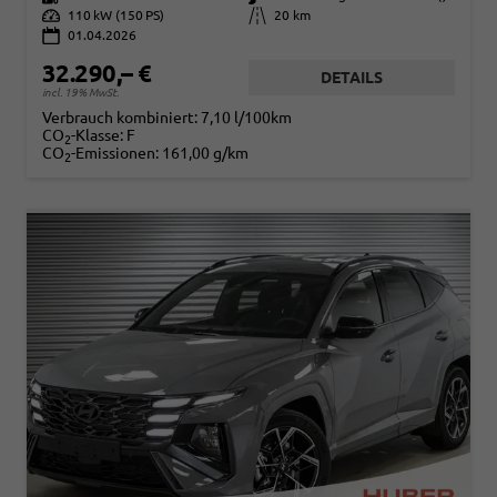
Leistung
110 kW (150 PS)
Kilometerstand
20 km
01.04.2026
32.290,– €
DETAILS
incl. 19% MwSt.
Verbrauch kombiniert:
7,10 l/100km
CO
-Klasse:
F
2
CO
-Emissionen:
161,00 g/km
2