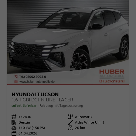
HYUNDAI TUCSON
1,6 T-GDI DCT N-LINE - LAGER
sofort lieferbar
Fahrzeug mit Tageszulassung
Fahrzeugnr.
112430
Getriebe
Automatik
Kraftstoff
Benzin
Außenfarbe
Atlas White Uni ()
Leistung
110 kW (150 PS)
Kilometerstand
20 km
01.04.2026