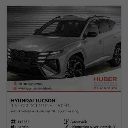
HYUNDAI TUCSON
1,6 T-GDI DCT N-LINE - LAGER
sofort lieferbar
Fahrzeug mit Tageszulassung
Fahrzeugnr.
112424
Getriebe
Automatik
Kraftstoff
Benzin
Außenfarbe
Shimmering Silver Metallic ()