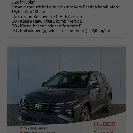
6,20 l/100km
Stromverbrauch bei rein elektrischem Betrieb kombiniert:
19,40 kWh/100km
Elektrische Reichweite (EAER):
74 km
CO
-Klasse (gewichtet, kombiniert):
B
2
CO
-Klasse bei entladener Batterie:
E
2
CO
-Emissionen (gewichtet, kombiniert):
22,00 g/km
2