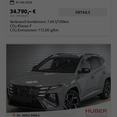
01.06.2026
34.790,– €
DETAILS
incl. 19% MwSt.
Verbrauch kombiniert:
7,60 l/100km
CO
-Klasse:
F
2
CO
-Emissionen:
172,00 g/km
2