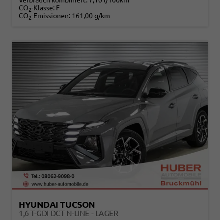
Verbrauch kombiniert:
7,10 l/100km
CO
-Klasse:
F
2
CO
-Emissionen:
161,00 g/km
2
HYUNDAI TUCSON
1,6 T-GDI DCT N-LINE - LAGER