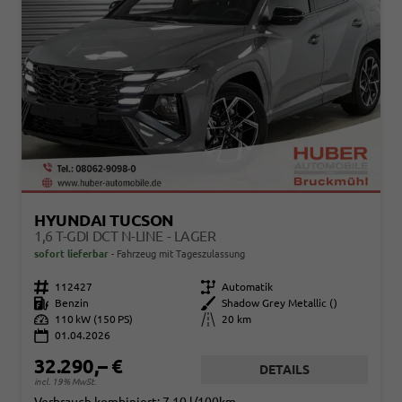
HYUNDAI TUCSON
1,6 T-GDI DCT N-LINE - LAGER
sofort lieferbar
Fahrzeug mit Tageszulassung
Fahrzeugnr.
112427
Getriebe
Automatik
Kraftstoff
Benzin
Außenfarbe
Shadow Grey Metallic ()
Leistung
110 kW (150 PS)
Kilometerstand
20 km
01.04.2026
32.290,– €
DETAILS
incl. 19% MwSt.