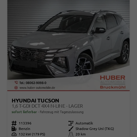
HYUNDAI TUCSON
1,6 T-GDI DCT 4X4 N-LINE - LAGER
sofort lieferbar
Fahrzeug mit Tageszulassung
Fahrzeugnr.
113396
Getriebe
Automatik
Kraftstoff
Benzin
Außenfarbe
Shadow Grey Uni (TKG)
Leistung
132 kW (179 PS)
Kilometerstand
20 km