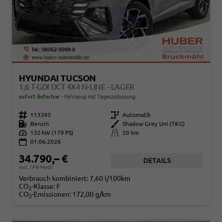
HYUNDAI TUCSON
1,6 T-GDI DCT 4X4 N-LINE - LAGER
sofort lieferbar
Fahrzeug mit Tageszulassung
Fahrzeugnr.
113395
Getriebe
Automatik
Kraftstoff
Benzin
Außenfarbe
Shadow Grey Uni (TKG)
Leistung
132 kW (179 PS)
Kilometerstand
20 km
01.06.2026
34.790,– €
DETAILS
incl. 19% MwSt.
Verbrauch kombiniert:
7,60 l/100km
CO
-Klasse:
F
2
CO
-Emissionen:
172,00 g/km
2