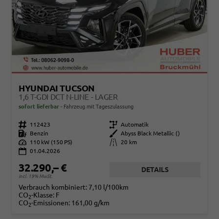
HYUNDAI TUCSON
1,6 T-GDI DCT N-LINE - LAGER
sofort lieferbar
Fahrzeug mit Tageszulassung
Fahrzeugnr.
112423
Getriebe
Automatik
Kraftstoff
Benzin
Außenfarbe
Abyss Black Metallic ()
Leistung
110 kW (150 PS)
Kilometerstand
20 km
01.04.2026
32.290,– €
DETAILS
incl. 19% MwSt.
Verbrauch kombiniert:
7,10 l/100km
CO
-Klasse:
F
2
CO
-Emissionen:
161,00 g/km
2