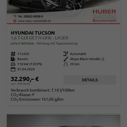
HYUNDAI TUCSON
1,6 T-GDI DCT N-LINE - LAGER
sofort lieferbar
Fahrzeug mit Tageszulassung
Fahrzeugnr.
112420
Getriebe
Automatik
Kraftstoff
Benzin
Außenfarbe
Abyss Black Metallic ()
Leistung
110 kW (150 PS)
Kilometerstand
20 km
01.04.2026
32.290,– €
DETAILS
incl. 19% MwSt.
Verbrauch kombiniert:
7,10 l/100km
CO
-Klasse:
F
2
CO
-Emissionen:
161,00 g/km
2