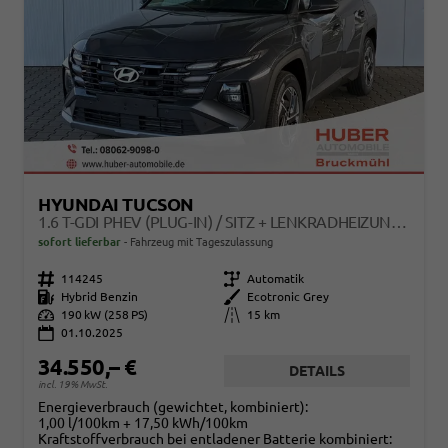
HYUNDAI TUCSON
1.6 T-GDI PHEV (PLUG-IN) / SITZ + LENKRADHEIZUNG TEMPOMAT NAVI ALU 17/ LED KEYLESS
sofort lieferbar
Fahrzeug mit Tageszulassung
Fahrzeugnr.
114245
Getriebe
Automatik
Kraftstoff
Hybrid Benzin
Außenfarbe
Ecotronic Grey
Leistung
190 kW (258 PS)
Kilometerstand
15 km
01.10.2025
34.550,– €
DETAILS
incl. 19% MwSt.
Energieverbrauch (gewichtet, kombiniert):
1,00 l/100km + 17,50 kWh/100km
Kraftstoffverbrauch bei entladener Batterie kombiniert: