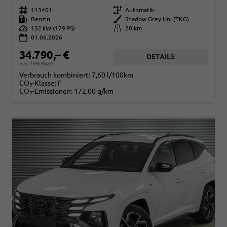
Fahrzeugnr.
113401
Getriebe
Automatik
Kraftstoff
Benzin
Außenfarbe
Shadow Grey Uni (TKG)
Leistung
132 kW (179 PS)
Kilometerstand
20 km
01.06.2026
34.790,– €
DETAILS
incl. 19% MwSt.
Verbrauch kombiniert:
7,60 l/100km
CO
-Klasse:
F
2
CO
-Emissionen:
172,00 g/km
2