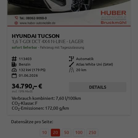
HYUNDAI TUCSON
1,6 T-GDI DCT 4X4 N-LINE - LAGER
sofort lieferbar
Fahrzeug mit Tageszulassung
Fahrzeugnr.
113403
Getriebe
Automatik
Kraftstoff
Benzin
Außenfarbe
Atlas White Uni (SAW)
Leistung
132 kW (179 PS)
Kilometerstand
20 km
01.06.2026
34.790,– €
DETAILS
incl. 19% MwSt.
Verbrauch kombiniert:
7,60 l/100km
CO
-Klasse:
F
2
CO
-Emissionen:
172,00 g/km
2
Datensätze pro Seite:
10
20
50
100
250