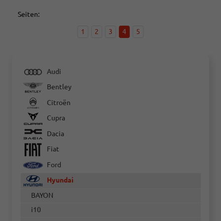
Seiten:
1
2
3
4
5
Audi
Bentley
Citroën
Cupra
Dacia
Fiat
Ford
Hyundai
BAYON
i10