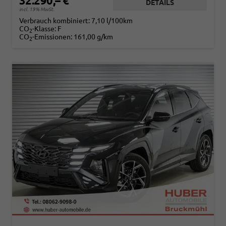
32.290,– €
DETAILS
incl. 19% MwSt.
Verbrauch kombiniert:
7,10 l/100km
CO
-Klasse:
F
2
CO
-Emissionen:
161,00 g/km
2