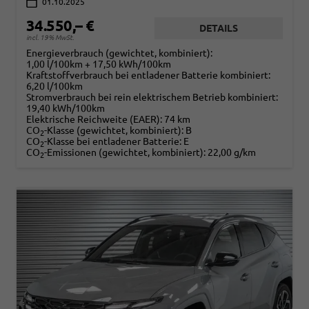
01.10.2025
34.550,– €
DETAILS
incl. 19% MwSt.
Energieverbrauch (gewichtet, kombiniert):
1,00 l/100km + 17,50 kWh/100km
Kraftstoffverbrauch bei entladener Batterie kombiniert:
6,20 l/100km
Stromverbrauch bei rein elektrischem Betrieb kombiniert:
19,40 kWh/100km
Elektrische Reichweite (EAER):
74 km
CO
-Klasse (gewichtet, kombiniert):
B
2
CO
-Klasse bei entladener Batterie:
E
2
CO
-Emissionen (gewichtet, kombiniert):
22,00 g/km
2