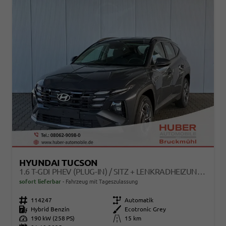
HYUNDAI TUCSON
1.6 T-GDI PHEV (PLUG-IN) / SITZ + LENKRADHEIZUNG TEMPOMAT NAVI ALU 17/ LED KEYLESS
sofort lieferbar
Fahrzeug mit Tageszulassung
Fahrzeugnr.
114247
Getriebe
Automatik
Kraftstoff
Hybrid Benzin
Außenfarbe
Ecotronic Grey
Leistung
190 kW (258 PS)
Kilometerstand
15 km