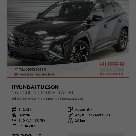
HYUNDAI TUCSON
1,6 T-GDI DCT N-LINE - LAGER
sofort lieferbar
Fahrzeug mit Tageszulassung
Fahrzeugnr.
112421
Getriebe
Automatik
Kraftstoff
Benzin
Außenfarbe
Abyss Black Metallic ()
Leistung
110 kW (150 PS)
Kilometerstand
20 km
01.04.2026