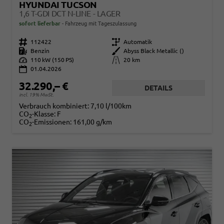
HYUNDAI TUCSON
1,6 T-GDI DCT N-LINE - LAGER
sofort lieferbar
Fahrzeug mit Tageszulassung
Fahrzeugnr.
112422
Getriebe
Automatik
Kraftstoff
Benzin
Außenfarbe
Abyss Black Metallic ()
Leistung
110 kW (150 PS)
Kilometerstand
20 km
01.04.2026
32.290,– €
DETAILS
incl. 19% MwSt.
Verbrauch kombiniert:
7,10 l/100km
CO
-Klasse:
F
2
CO
-Emissionen:
161,00 g/km
2