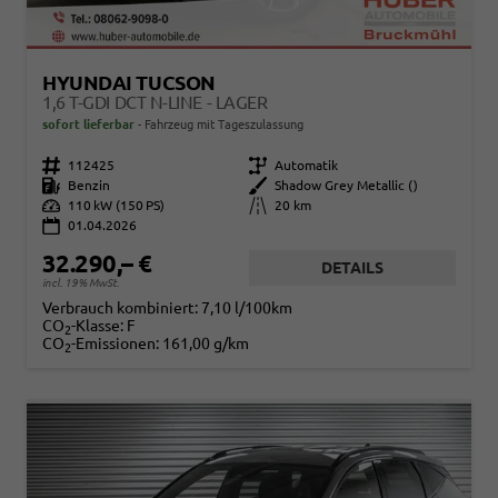
HYUNDAI TUCSON
1,6 T-GDI DCT N-LINE - LAGER
sofort lieferbar
Fahrzeug mit Tageszulassung
Fahrzeugnr.
112425
Getriebe
Automatik
Kraftstoff
Benzin
Außenfarbe
Shadow Grey Metallic ()
Leistung
110 kW (150 PS)
Kilometerstand
20 km
01.04.2026
32.290,– €
DETAILS
incl. 19% MwSt.
Verbrauch kombiniert:
7,10 l/100km
CO
-Klasse:
F
2
CO
-Emissionen:
161,00 g/km
2