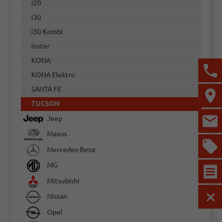
i20
i30
i30 Kombi
Inster
KONA
KONA Elektro
SANTA FE
TUCSON
Jeep
Maxus
Mercedes-Benz
MG
Mitsubishi
Nissan
MEN
Opel