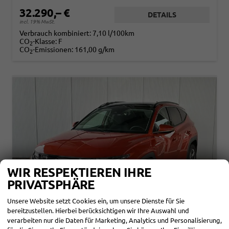
32.290,– €
DETAILS
incl. 19% MwSt.
Verbrauch kombiniert:
7,10 l/100km
CO
-Klasse:
F
2
CO
-Emissionen:
161,00 g/km
2
WIR RESPEKTIEREN IHRE
PRIVATSPHÄRE
Unsere Website setzt Cookies ein, um unsere Dienste für Sie
bereitzustellen. Hierbei berücksichtigen wir Ihre Auswahl und
verarbeiten nur die Daten für Marketing, Analytics und Personalisierung,