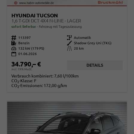
HYUNDAI TUCSON
1,6 T-GDI DCT 4X4 N-LINE - LAGER
sofort lieferbar
Fahrzeug mit Tageszulassung
Fahrzeugnr.
113397
Getriebe
Automatik
Kraftstoff
Benzin
Außenfarbe
Shadow Grey Uni (TKG)
Leistung
132 kW (179 PS)
Kilometerstand
20 km
01.06.2026
34.790,– €
DETAILS
incl. 19% MwSt.
Verbrauch kombiniert:
7,60 l/100km
CO
-Klasse:
F
2
CO
-Emissionen:
172,00 g/km
2