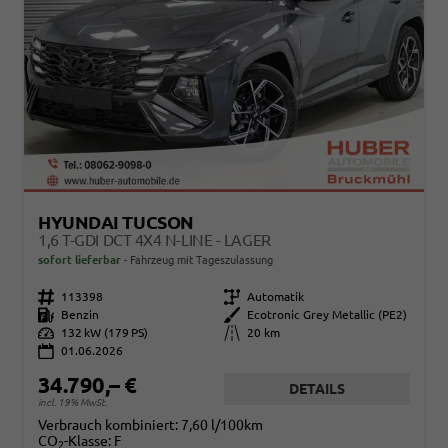
HYUNDAI TUCSON
1,6 T-GDI DCT 4X4 N-LINE - LAGER
sofort lieferbar
Fahrzeug mit Tageszulassung
Fahrzeugnr.
113398
Getriebe
Automatik
Kraftstoff
Benzin
Außenfarbe
Ecotronic Grey Metallic (PE2)
Leistung
132 kW (179 PS)
Kilometerstand
20 km
01.06.2026
34.790,– €
DETAILS
incl. 19% MwSt.
Verbrauch kombiniert:
7,60 l/100km
CO
-Klasse:
F
2