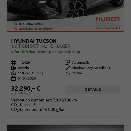
HYUNDAI TUCSON
1,6 T-GDI DCT N-LINE - LAGER
sofort lieferbar
Fahrzeug mit Tageszulassung
Fahrzeugnr.
112429
Getriebe
Automatik
Kraftstoff
Benzin
Außenfarbe
Shadow Grey Metallic ()
Leistung
110 kW (150 PS)
Kilometerstand
20 km
01.04.2026
32.290,– €
DETAILS
incl. 19% MwSt.
Verbrauch kombiniert:
7,10 l/100km
CO
-Klasse:
F
2
CO
-Emissionen:
161,00 g/km
2