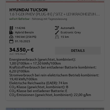
HYUNDAI TUCSON
1.6 T-GDI PHEV (PLUG-IN) / SITZ + LENKRADHEIZUNG TEMPOMAT NAVI ALU 17/ LED KEYLESS
sofort lieferbar
Fahrzeug mit Tageszulassung
Fahrzeugnr.
114246
Getriebe
Automatik
Kraftstoff
Hybrid Benzin
Außenfarbe
Ecotronic Grey
Leistung
190 kW (258 PS)
Kilometerstand
15 km
01.10.2025
34.550,– €
DETAILS
incl. 19% MwSt.
Energieverbrauch (gewichtet, kombiniert):
1,00 l/100km + 17,50 kWh/100km
Kraftstoffverbrauch bei entladener Batterie kombiniert:
6,20 l/100km
Stromverbrauch bei rein elektrischem Betrieb kombiniert:
19,40 kWh/100km
Elektrische Reichweite (EAER):
74 km
CO
-Klasse (gewichtet, kombiniert):
B
2
CO
-Klasse bei entladener Batterie:
E
2
CO
-Emissionen (gewichtet, kombiniert):
22,00 g/km
2