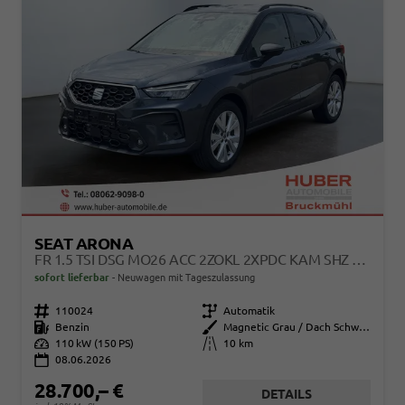
SEAT ARONA
FR 1.5 TSI DSG MO26 ACC 2ZOKL 2XPDC KAM SHZ FULL LINK
sofort lieferbar
Neuwagen mit Tageszulassung
Fahrzeugnr.
110024
Getriebe
Automatik
Kraftstoff
Benzin
Außenfarbe
Magnetic Grau / Dach Schwarz
Leistung
110 kW (150 PS)
Kilometerstand
10 km
08.06.2026
28.700,– €
DETAILS