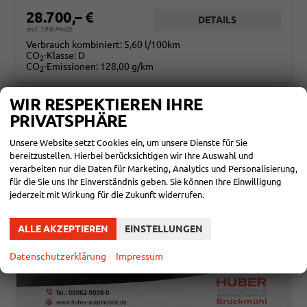
28.700,– €
DETAILS
incl. 19% MwSt.
Verbrauch kombiniert:
5,60 l/100km
CO
-Klasse:
D
2
CO
-Emissionen:
128,00 g/km
2
WIR RESPEKTIEREN IHRE
PRIVATSPHÄRE
Unsere Website setzt Cookies ein, um unsere Dienste für Sie
bereitzustellen. Hierbei berücksichtigen wir Ihre Auswahl und
verarbeiten nur die Daten für Marketing, Analytics und Personalisierung,
für die Sie uns Ihr Einverständnis geben. Sie können Ihre Einwilligung
jederzeit mit Wirkung für die Zukunft widerrufen.
ALLE AKZEPTIEREN
EINSTELLUNGEN
Datenschutzerklärung
Impressum