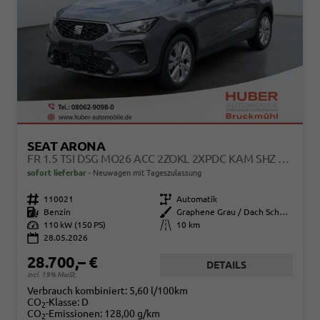
SEAT ARONA
FR 1.5 TSI DSG MO26 ACC 2ZOKL 2XPDC KAM SHZ FULL LINK
sofort lieferbar
Neuwagen mit Tageszulassung
Fahrzeugnr.
110021
Getriebe
Automatik
Kraftstoff
Benzin
Außenfarbe
Graphene Grau / Dach Schwarz
Leistung
110 kW (150 PS)
Kilometerstand
10 km
28.05.2026
28.700,– €
DETAILS
incl. 19% MwSt.
Verbrauch kombiniert:
5,60 l/100km
CO
-Klasse:
D
2
CO
-Emissionen:
128,00 g/km
2