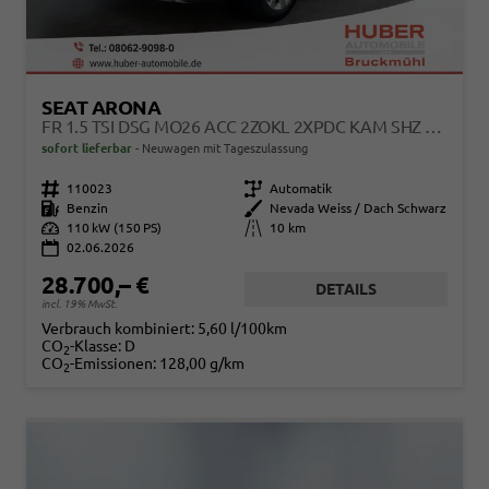
SEAT ARONA
FR 1.5 TSI DSG MO26 ACC 2ZOKL 2XPDC KAM SHZ FULL LINK
sofort lieferbar
Neuwagen mit Tageszulassung
Fahrzeugnr.
110023
Getriebe
Automatik
Kraftstoff
Benzin
Außenfarbe
Nevada Weiss / Dach Schwarz
Leistung
110 kW (150 PS)
Kilometerstand
10 km
02.06.2026
28.700,– €
DETAILS
incl. 19% MwSt.
Verbrauch kombiniert:
5,60 l/100km
CO
-Klasse:
D
2
CO
-Emissionen:
128,00 g/km
2