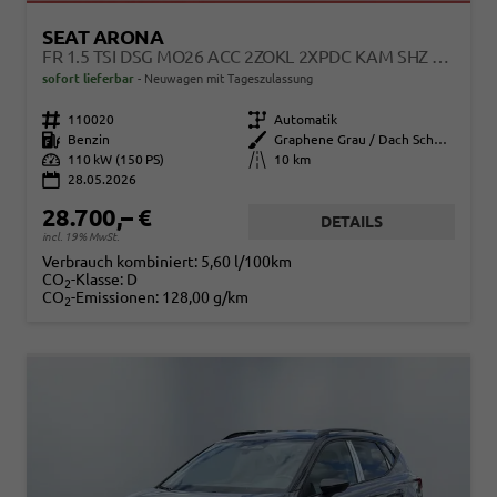
SEAT ARONA
FR 1.5 TSI DSG MO26 ACC 2ZOKL 2XPDC KAM SHZ FULL LINK
sofort lieferbar
Neuwagen mit Tageszulassung
Fahrzeugnr.
110020
Getriebe
Automatik
Kraftstoff
Benzin
Außenfarbe
Graphene Grau / Dach Schwarz
Leistung
110 kW (150 PS)
Kilometerstand
10 km
28.05.2026
28.700,– €
DETAILS
incl. 19% MwSt.
Verbrauch kombiniert:
5,60 l/100km
CO
-Klasse:
D
2
CO
-Emissionen:
128,00 g/km
2