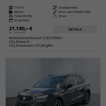
Fahrzeugnr.
113773
Getriebe
Schaltgetriebe
Kraftstoff
Benzin
Außenfarbe
Oniric Lake Metallic (M6)
Leistung
70 kW (95 PS)
Kilometerstand
20 km
01.06.2026
21.190,– €
DETAILS
incl. 19% MwSt.
Verbrauch kombiniert:
5,30 l/100km
CO
-Klasse:
D
2
CO
-Emissionen:
121,00 g/km
2