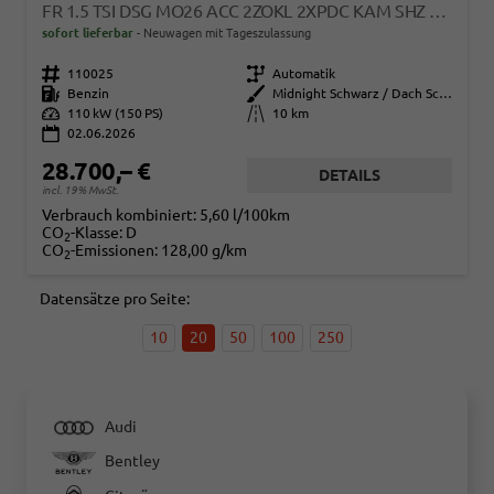
FR 1.5 TSI DSG MO26 ACC 2ZOKL 2XPDC KAM SHZ FULL LINK
sofort lieferbar
Neuwagen mit Tageszulassung
Fahrzeugnr.
110025
Getriebe
Automatik
Kraftstoff
Benzin
Außenfarbe
Midnight Schwarz / Dach Schwarz
Leistung
110 kW (150 PS)
Kilometerstand
10 km
02.06.2026
28.700,– €
DETAILS
incl. 19% MwSt.
Verbrauch kombiniert:
5,60 l/100km
CO
-Klasse:
D
2
CO
-Emissionen:
128,00 g/km
2
Datensätze pro Seite:
10
20
50
100
250
Audi
Bentley