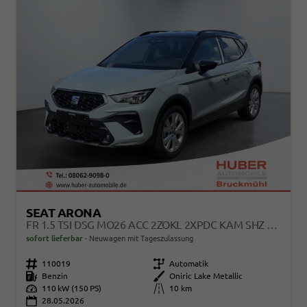
SEAT ARONA
FR 1.5 TSI DSG MO26 ACC 2ZOKL 2XPDC KAM SHZ FULL LINK
sofort lieferbar
Neuwagen mit Tageszulassung
Fahrzeugnr.
110019
Getriebe
Automatik
Kraftstoff
Benzin
Außenfarbe
Oniric Lake Metallic
Leistung
110 kW (150 PS)
Kilometerstand
10 km
28.05.2026