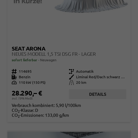
SEAT ARONA
NEUES MODELL 1,5 TSI DSG FR - LAGER
sofort lieferbar
Neuwagen
Fahrzeugnr.
114695
Getriebe
Automatik
Kraftstoff
Benzin
Außenfarbe
Liminal Red/Dach schwarz Metallic (S60E)
Leistung
110 kW (150 PS)
Kilometerstand
20 km
28.290,– €
DETAILS
incl. 19% MwSt.
Verbrauch kombiniert:
5,90 l/100km
CO
-Klasse:
D
2
CO
-Emissionen:
133,00 g/km
2