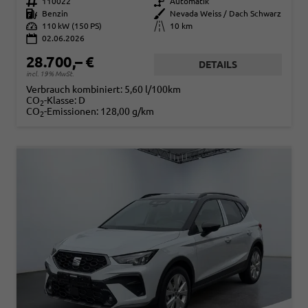
Fahrzeugnr.
110022
Getriebe
Automatik
Kraftstoff
Benzin
Außenfarbe
Nevada Weiss / Dach Schwarz
Leistung
110 kW (150 PS)
Kilometerstand
10 km
02.06.2026
28.700,– €
DETAILS
incl. 19% MwSt.
Verbrauch kombiniert:
5,60 l/100km
CO
-Klasse:
D
2
CO
-Emissionen:
128,00 g/km
2