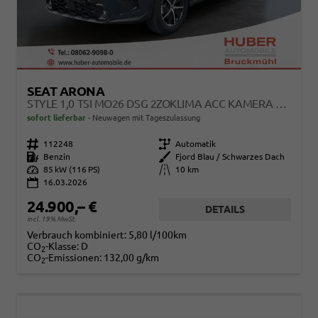
SEAT ARONA
STYLE 1,0 TSI MO26 DSG 2ZOKLIMA ACC KAMERA SITZHEIZUNG EINPARKHILFE APPLE CAR PLAY 5J GARANTIE
sofort lieferbar
Neuwagen mit Tageszulassung
Fahrzeugnr.
112248
Getriebe
Automatik
Kraftstoff
Benzin
Außenfarbe
Fjord Blau / Schwarzes Dach
Leistung
85 kW (116 PS)
Kilometerstand
10 km
16.03.2026
24.900,– €
DETAILS
incl. 19% MwSt.
Verbrauch kombiniert:
5,80 l/100km
CO
-Klasse:
D
2
CO
-Emissionen:
132,00 g/km
2