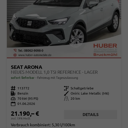
SEAT ARONA
NEUES MODELL 1,0 TSI REFERENCE - LAGER
sofort lieferbar
Fahrzeug mit Tageszulassung
Fahrzeugnr.
113772
Getriebe
Schaltgetriebe
Kraftstoff
Benzin
Außenfarbe
Oniric Lake Metallic (M6)
Leistung
70 kW (95 PS)
Kilometerstand
20 km
01.06.2026
21.190,– €
DETAILS
incl. 19% MwSt.
Verbrauch kombiniert:
5,30 l/100km