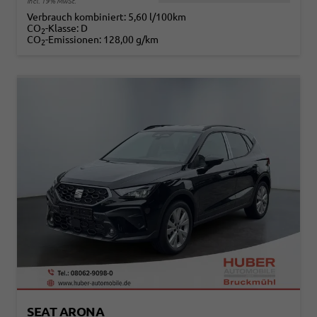
incl. 19% MwSt.
Verbrauch kombiniert:
5,60 l/100km
CO
-Klasse:
D
2
CO
-Emissionen:
128,00 g/km
2
SEAT ARONA