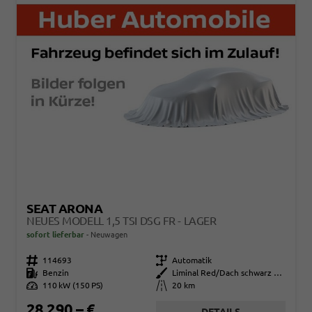
SEAT ARONA
NEUES MODELL 1,5 TSI DSG FR - LAGER
sofort lieferbar
Neuwagen
Fahrzeugnr.
114693
Getriebe
Automatik
Kraftstoff
Benzin
Außenfarbe
Liminal Red/Dach schwarz Metallic (S60E)
Leistung
110 kW (150 PS)
Kilometerstand
20 km
28.290,– €
DETAILS