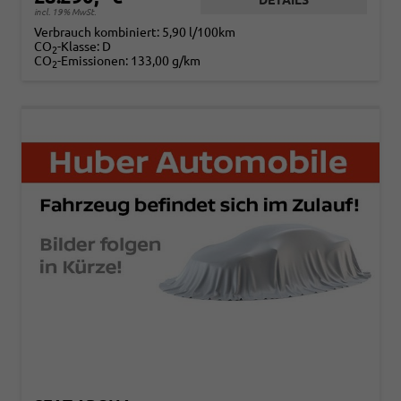
incl. 19% MwSt.
Verbrauch kombiniert:
5,90 l/100km
CO
-Klasse:
D
2
CO
-Emissionen:
133,00 g/km
2