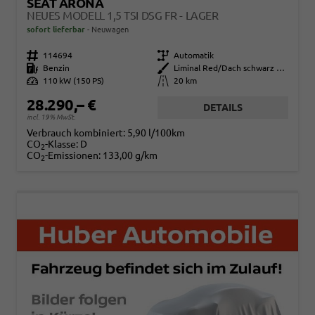
SEAT ARONA
NEUES MODELL 1,5 TSI DSG FR - LAGER
sofort lieferbar
Neuwagen
Fahrzeugnr.
114694
Getriebe
Automatik
Kraftstoff
Benzin
Außenfarbe
Liminal Red/Dach schwarz Metallic (S60E)
Leistung
110 kW (150 PS)
Kilometerstand
20 km
28.290,– €
DETAILS
incl. 19% MwSt.
Verbrauch kombiniert:
5,90 l/100km
CO
-Klasse:
D
2
CO
-Emissionen:
133,00 g/km
2