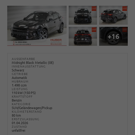
+16
AUSSENFARBE
Midnight Black Metallic (0E)
INNENAUSSTATTUNG
Schwarz
GETRIEBE
Automatik
HUBRAUM
1.498 ccm
LEISTUNG
110 kW (150 PS)
KRAFTSTOFF
Benzin
KATEGORIE
SUV/Geländewagen/Pickup
KILOMETERSTAND
80 km
ERSTZULASSUNG
01.04.2026
ZUSTAND
unfallfrei