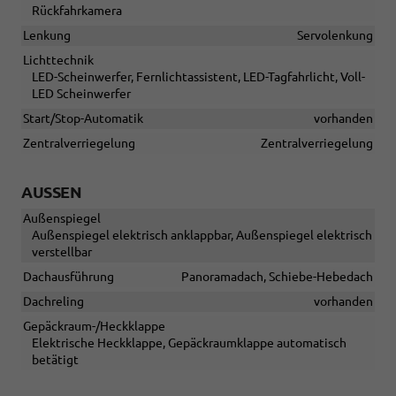
Rückfahrkamera
Lenkung
Servolenkung
Lichttechnik
LED-Scheinwerfer, Fernlichtassistent, LED-Tagfahrlicht, Voll-
LED Scheinwerfer
Start/Stop-Automatik
vorhanden
Zentralverriegelung
Zentralverriegelung
AUSSEN
Außenspiegel
Außenspiegel elektrisch anklappbar, Außenspiegel elektrisch
verstellbar
Dachausführung
Panoramadach, Schiebe-Hebedach
Dachreling
vorhanden
Gepäckraum-/Heckklappe
Elektrische Heckklappe, Gepäckraumklappe automatisch
betätigt