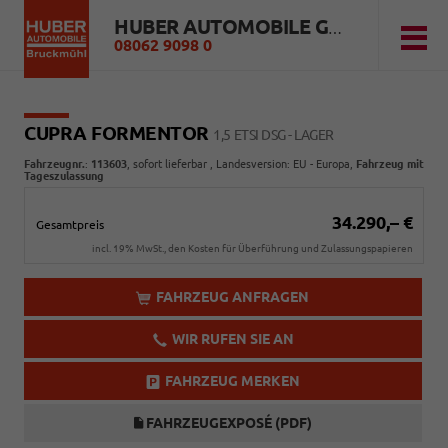
HUBER AUTOMOBILE GMBH
08062 9098 0
CUPRA FORMENTOR
1,5 ETSI DSG - LAGER
Fahrzeugnr.
:
113603
,
sofort lieferbar
, Landesversion: EU - Europa,
Fahrzeug mit
Tageszulassung
34.290,– €
Gesamtpreis
incl. 19% MwSt., den Kosten für Überführung und Zulassungspapieren
FAHRZEUG ANFRAGEN
WIR RUFEN SIE AN
FAHRZEUG MERKEN
FAHRZEUGEXPOSÉ (PDF)