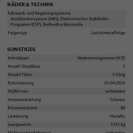
RÄDER & TECHNIK
Fahrwerk- und Regelungssysteme
Antiblockiersystem (ABS), Elektronisches Stabilitäts-
Programm (ESP), Reifendruckkontrolle
Felgentyp
Leichtmetallfelge
SONSTIGES
Antriebsart
Verbrennungsmotor (ICE)
Anzahl Sitzplätze
5
Anzahl Türen
5-türig
Erstzulassung
01.04.2026
HU/AU neu
vorhanden
Innenausstattung
Schwarz
Kilometerstand
80
Lackierung
Metallic
Leergewicht
1531 kg
Nichtraucher-Fahrzeug
vorhanden