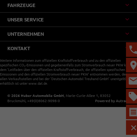
FAHRZEUGE
UNSER SERVICE
UNTERNEHMEN
KONTAKT
Weitere Informationen zum offiziellen Kraftstoffverbrauch und zu den offiziellen
spezifischen CO
-Emissionen und gegebenenfalls zum Stromverbrauch neuer PKW können
2
dem 'Leitfaden über den offiziellen Kraftstoffverbrauch, die offiziellen spezifischen CO
-
2
Emissionen und den offiziellen Stromverbrauch neuer PKW' entnommen werden, der an
allen Verkaufsstellen und bei der 'Deutschen Automobil Treuhand GmbH' unentgeltlich
erhältlich ist unter www.dat.de.
© 2026
Huber Automobile GmbH
,
Marie-Curie-Allee 1
,
83052
Bruckmühl,
+49(0)8062-9098-0
Powered by Autrado
M