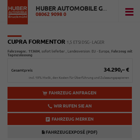
HUBER AUTOMOBILE GMBH
08062 9098 0
CUPRA FORMENTOR
1,5 ETSI DSG - LAGER
Fahrzeugnr.
:
113604
,
sofort lieferbar
, Landesversion: EU - Europa,
Fahrzeug mit
Tageszulassung
34.290,– €
Gesamtpreis
incl. 19% MwSt., den Kosten für Überführung und Zulassungspapieren
FAHRZEUG ANFRAGEN
WIR RUFEN SIE AN
FAHRZEUG MERKEN
FAHRZEUGEXPOSÉ (PDF)