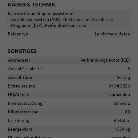
RÄDER & TECHNIK
Fahrwerk- und Regelungssysteme
Antiblockiersystem (ABS), Elektronisches Stabilitäts-
Programm (ESP), Reifendruckkontrolle
Felgentyp
Leichtmetallfelge
SONSTIGES
Antriebsart
Verbrennungsmotor (ICE)
Anzahl Sitzplätze
5
Anzahl Türen
5-türig
Erstzulassung
01.04.2026
HU/AU neu
vorhanden
Innenausstattung
Schwarz
Kilometerstand
80
Lackierung
Metallic
Leergewicht
1531 kg
Nichtraucher-Fahrzeug
vorhanden