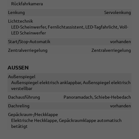
Rückfahrkamera
Lenkung
Servolenkung
Lichttechnik
LED-Scheinwerfer, Fernlichtassistent, LED-Tagfahrlicht, Voll-
LED Scheinwerfer
Start/Stop-Automatik
vorhanden
Zentralverriegelung
Zentralverriegelung
AUSSEN
Außenspiegel
Außenspiegel elektrisch anklappbar, Außenspiegel elektrisch
verstellbar
Dachausführung
Panoramadach, Schiebe-Hebedach
Dachreling
vorhanden
Gepäckraum-/Heckklappe
Elektrische Heckklappe, Gepäckraumklappe automatisch
betätigt