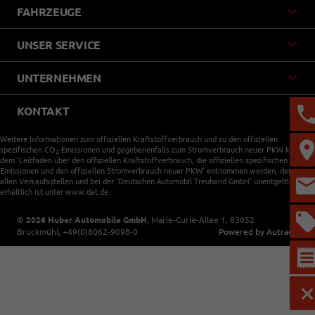
FAHRZEUGE
UNSER SERVICE
UNTERNEHMEN
KONTAKT
Weitere Informationen zum offiziellen Kraftstoffverbrauch und zu den offiziellen
spezifischen CO
-Emissionen und gegebenenfalls zum Stromverbrauch neuer PKW können
2
dem 'Leitfaden über den offiziellen Kraftstoffverbrauch, die offiziellen spezifischen CO
-
2
Emissionen und den offiziellen Stromverbrauch neuer PKW' entnommen werden, der an
allen Verkaufsstellen und bei der 'Deutschen Automobil Treuhand GmbH' unentgeltlich
erhältlich ist unter www.dat.de.
© 2026
Huber Automobile GmbH
,
Marie-Curie-Allee 1
,
83052
Bruckmühl,
+49(0)8062-9098-0
Powered by Autrado
M