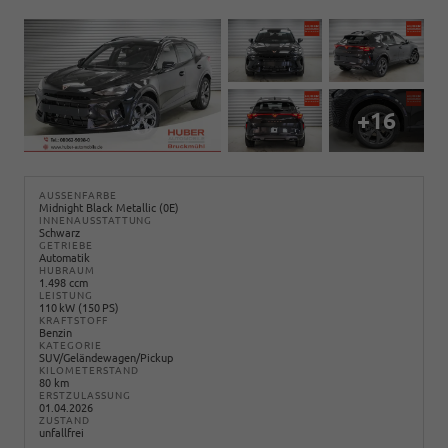
+16
AUSSENFARBE
Midnight Black Metallic (0E)
INNENAUSSTATTUNG
Schwarz
GETRIEBE
Automatik
HUBRAUM
1.498 ccm
LEISTUNG
110 kW (150 PS)
KRAFTSTOFF
Benzin
KATEGORIE
SUV/Geländewagen/Pickup
KILOMETERSTAND
80 km
ERSTZULASSUNG
01.04.2026
ZUSTAND
unfallfrei