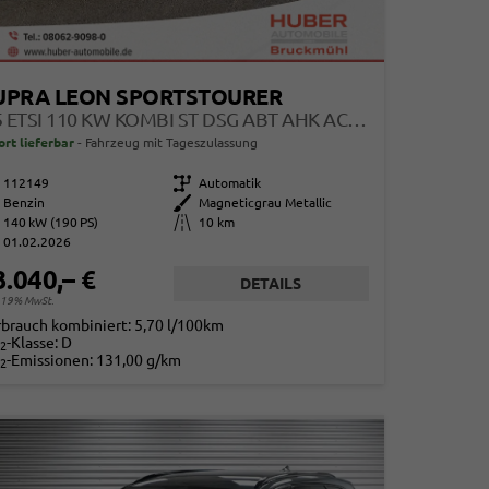
UPRA LEON SPORTSTOURER
1.5 ETSI 110 KW KOMBI ST DSG ABT AHK ACC LED
ort lieferbar
Fahrzeug mit Tageszulassung
112149
Getriebe
Automatik
Benzin
Außenfarbe
Magneticgrau Metallic
140 kW (190 PS)
Kilometerstand
10 km
01.02.2026
3.040,– €
DETAILS
. 19% MwSt.
rbrauch kombiniert:
5,70 l/100km
-Klasse:
D
2
-Emissionen:
131,00 g/km
2