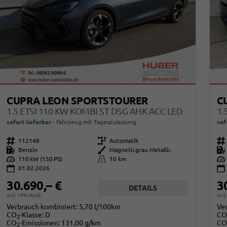
CUPRA LEON SPORTSTOURER
C
1.5 ETSI 110 KW KOMBI ST DSG AHK ACC LED
1.
sofort lieferbar
Fahrzeug mit Tageszulassung
sof
Fahrzeugnr.
112148
Getriebe
Automatik
Fahrzeugnr.
Kraftstoff
Benzin
Außenfarbe
Magneticgrau Metallic
Kraftstoff
Leistung
110 kW (150 PS)
Kilometerstand
10 km
Leistung
01.02.2026
30.690,– €
3
DETAILS
incl. 19% MwSt.
incl
Verbrauch kombiniert:
5,70 l/100km
Ve
CO
-Klasse:
D
CO
2
CO
-Emissionen:
131,00 g/km
CO
2