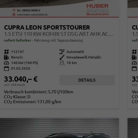
CUPRA LEON SPORTSTOURER
C
1.5 ETSI 110 KW KOMBI ST DSG ABT AHK ACC LED
sofort lieferbar
Fahrzeug mit Tageszulassung
sof
Fahrzeugnr.
112147
Getriebe
Automatik
Fahrzeugnr.
Kraftstoff
Benzin
Außenfarbe
Nevadaweiß Metallic
Kraftstoff
Leistung
140 kW (190 PS)
Kilometerstand
10 km
Leistung
01.02.2026
33.040,– €
3
DETAILS
incl. 19% MwSt.
incl
Verbrauch kombiniert:
5,70 l/100km
Ve
CO
-Klasse:
D
CO
2
CO
-Emissionen:
131,00 g/km
CO
2