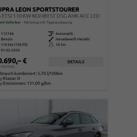
UPRA LEON SPORTSTOURER
5 ETSI 110 KW KOMBI ST DSG AHK ACC LED
ort lieferbar
Fahrzeug mit Tageszulassung
112146
Getriebe
Automatik
Benzin
Außenfarbe
Nevadaweiß Metallic
110 kW (150 PS)
Kilometerstand
10 km
01.02.2026
0.690,– €
DETAILS
. 19% MwSt.
rbrauch kombiniert:
5,70 l/100km
-Klasse:
D
2
-Emissionen:
131,00 g/km
2