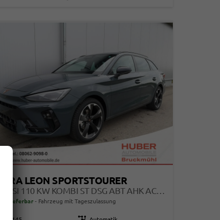
UPRA LEON SPORTSTOURER
1.5 ETSI 110 KW KOMBI ST DSG ABT AHK ACC LED
ort lieferbar
Fahrzeug mit Tageszulassung
112145
Getriebe
Automatik