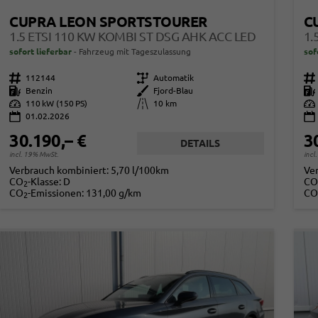
CUPRA LEON SPORTSTOURER
C
1.5 ETSI 110 KW KOMBI ST DSG AHK ACC LED
1.
sofort lieferbar
Fahrzeug mit Tageszulassung
sof
Fahrzeugnr.
112144
Getriebe
Automatik
Fahrzeugnr.
Kraftstoff
Benzin
Außenfarbe
Fjord-Blau
Kraftstoff
Leistung
110 kW (150 PS)
Kilometerstand
10 km
Leistung
01.02.2026
30.190,– €
3
DETAILS
incl. 19% MwSt.
incl
Verbrauch kombiniert:
5,70 l/100km
Ve
CO
-Klasse:
D
CO
2
CO
-Emissionen:
131,00 g/km
CO
2