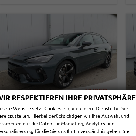
WIR RESPEKTIEREN IHRE PRIVATSPHÄRE
nsere Website setzt Cookies ein, um unsere Dienste für Sie
CUPRA LEON SPORTSTOURER
C
ereitzustellen. Hierbei berücksichtigen wir Ihre Auswahl und
1.5 ETSI 110 KW KOMBI ST DSG EDGE AHK ACC LED
erarbeiten nur die Daten für Marketing, Analytics und
sofort lieferbar
Fahrzeug mit Tageszulassung
sof
ersonalisierung, für die Sie uns Ihr Einverständnis geben. Sie
Fahrzeugnr.
112154
Getriebe
Automatik
Fahrzeugnr.