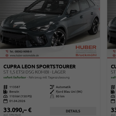
CUPRA LEON SPORTSTOURER
C
ST 1,5 ETSI DSG KOMBI - LAGER
ST
sofort lieferbar
Fahrzeug mit Tageszulassung
sof
Fahrzeugnr.
113587
Getriebe
Automatik
Fahrzeugnr.
Kraftstoff
Benzin
Außenfarbe
Fjord Blau Uni (9K)
Kraftstoff
Leistung
110 kW (150 PS)
Kilometerstand
80 km
Leistung
01.04.2026
33.090,– €
3
DETAILS
incl. 19% MwSt.
incl