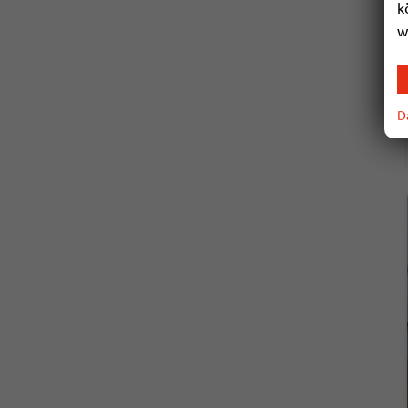
k
w
D