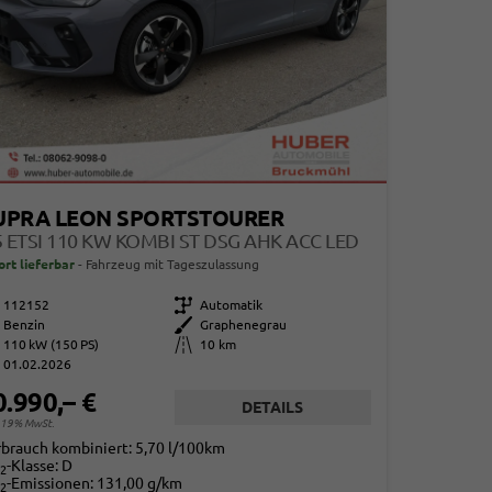
UPRA LEON SPORTSTOURER
5 ETSI 110 KW KOMBI ST DSG AHK ACC LED
ort lieferbar
Fahrzeug mit Tageszulassung
112152
Getriebe
Automatik
Benzin
Außenfarbe
Graphenegrau
110 kW (150 PS)
Kilometerstand
10 km
01.02.2026
0.990,– €
DETAILS
. 19% MwSt.
rbrauch kombiniert:
5,70 l/100km
-Klasse:
D
2
-Emissionen:
131,00 g/km
2