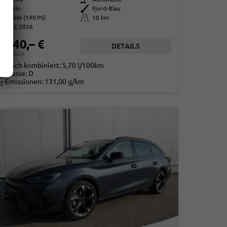
Benzin
Außenfarbe
Fjord-Blau
140 kW (190 PS)
Kilometerstand
10 km
01.02.2026
2.540,– €
DETAILS
. 19% MwSt.
rbrauch kombiniert:
5,70 l/100km
-Klasse:
D
2
-Emissionen:
131,00 g/km
2