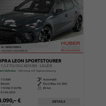
UPRA LEON SPORTSTOURER
 1,5 ETSI DSG KOMBI - LAGER
ort lieferbar
Fahrzeug mit Tageszulassung
113588
Getriebe
Automatik
Benzin
Außenfarbe
Fjord Blau Uni (9K)
110 kW (150 PS)
Kilometerstand
80 km
01.04.2026
3.090,– €
DETAILS
. 19% MwSt.