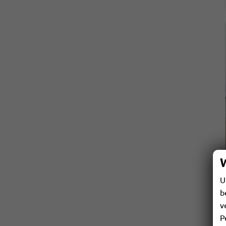
U
b
v
P