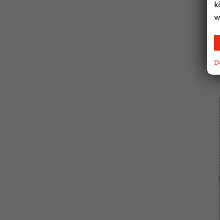
k
w
D