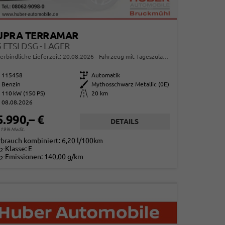
UPRA TERRAMAR
5 ETSI DSG - LAGER
erbindliche Lieferzeit:
20.08.2026
Fahrzeug mit Tageszulassung
115458
Getriebe
Automatik
Benzin
Außenfarbe
Mythosschwarz Metallic (0E)
110 kW (150 PS)
Kilometerstand
20 km
08.08.2026
5.990,– €
DETAILS
. 19% MwSt.
rbrauch kombiniert:
6,20 l/100km
-Klasse:
E
2
-Emissionen:
140,00 g/km
2