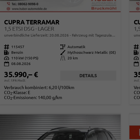
CUPRA TERRAMAR
C
1,5 ETSI DSG - LAGER
1,
unverbindliche Lieferzeit:
20.08.2026
Fahrzeug mit Tageszulassung
unv
Fahrzeugnr.
115457
Getriebe
Automatik
Fahrzeugnr.
Kraftstoff
Benzin
Außenfarbe
Mythosschwarz Metallic (0E)
Kraftstoff
Leistung
110 kW (150 PS)
Kilometerstand
20 km
Leistung
08.08.2026
35.990,– €
3
DETAILS
incl. 19% MwSt.
incl
Verbrauch kombiniert:
6,20 l/100km
Ve
CO
-Klasse:
E
CO
2
CO
-Emissionen:
140,00 g/km
CO
2