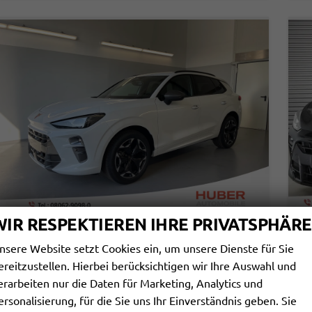
WIR RESPEKTIEREN IHRE PRIVATSPHÄRE
CUPRA TERRAMAR
C
nsere Website setzt Cookies ein, um unsere Dienste für Sie
1.5 ETSI DSG MATRIX+KESSY+AHK+EHECK+DINAMICA+CARPLAY+EHECK+GV5
1,
ereitzustellen. Hierbei berücksichtigen wir Ihre Auswahl und
sofort lieferbar
Neuwagen
unv
erarbeiten nur die Daten für Marketing, Analytics und
Fahrzeugnr.
115221
Getriebe
Doppelkupplungsgetriebe (DSG)
Fahrzeugnr.
ersonalisierung, für die Sie uns Ihr Einverständnis geben. Sie
Kraftstoff
Benzin
Außenfarbe
[2Y2Y] Nevada Weiß Metallic
Kraftstoff