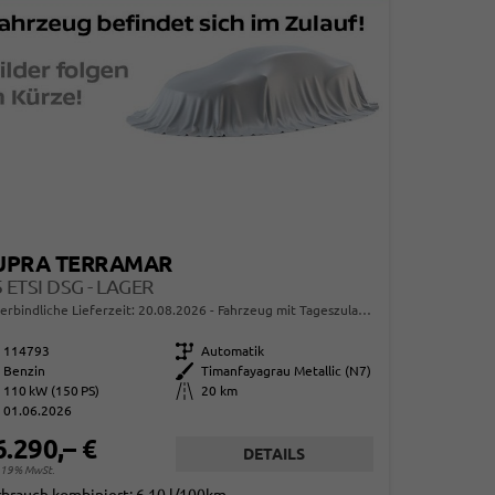
UPRA TERRAMAR
5 ETSI DSG - LAGER
erbindliche Lieferzeit:
20.08.2026
Fahrzeug mit Tageszulassung
114793
Getriebe
Automatik
Benzin
Außenfarbe
Timanfayagrau Metallic (N7)
110 kW (150 PS)
Kilometerstand
20 km
01.06.2026
6.290,– €
DETAILS
. 19% MwSt.