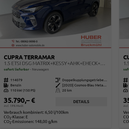
CUPRA TERRAMAR
C
1.5 ETSI DSG MATRIX+KESSY+AHK+EHECK+DINAMICA+CARPLAY+EHECK+GV5
sofort lieferbar
Neuwagen
sof
Fahrzeugnr.
114079
Getriebe
Doppelkupplungsgetriebe (DSG)
Fahrzeugnr.
Kraftstoff
Benzin
Außenfarbe
[2D2D] Cosmos-Blau Metallic
Kraftstoff
Leistung
110 kW (150 PS)
Kilometerstand
20 km
Leistung
35.790,– €
3
DETAILS
incl. 19% MwSt.
incl
Verbrauch kombiniert:
6,50 l/100km
Ve
CO
-Klasse:
E
CO
2
CO
-Emissionen:
148,00 g/km
CO
2