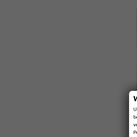
U
b
v
P