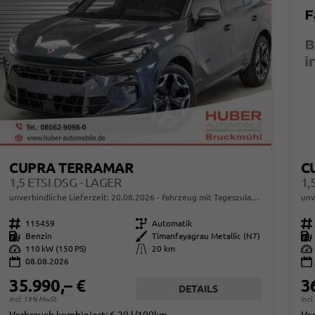
CUPRA TERRAMAR
C
1,5 ETSI DSG - LAGER
1,
unverbindliche Lieferzeit:
20.08.2026
Fahrzeug mit Tageszulassung
unv
Fahrzeugnr.
115459
Getriebe
Automatik
Fahrzeugnr.
Kraftstoff
Benzin
Außenfarbe
Timanfayagrau Metallic (N7)
Kraftstoff
Leistung
110 kW (150 PS)
Kilometerstand
20 km
Leistung
08.08.2026
35.990,– €
3
DETAILS
incl. 19% MwSt.
incl