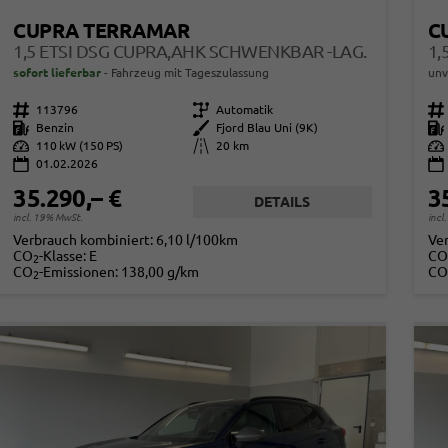
CUPRA TERRAMAR
C
1,5 ETSI DSG CUPRA,AHK SCHWENKBAR -LAG.
1,
sofort lieferbar
Fahrzeug mit Tageszulassung
unv
Fahrzeugnr.
113796
Getriebe
Automatik
Fahrzeugnr.
Kraftstoff
Benzin
Außenfarbe
Fjord Blau Uni (9K)
Kraftstoff
Leistung
110 kW (150 PS)
Kilometerstand
20 km
Leistung
01.02.2026
35.290,– €
3
DETAILS
incl. 19% MwSt.
incl
Verbrauch kombiniert:
6,10 l/100km
Ve
CO
-Klasse:
E
CO
2
CO
-Emissionen:
138,00 g/km
CO
2