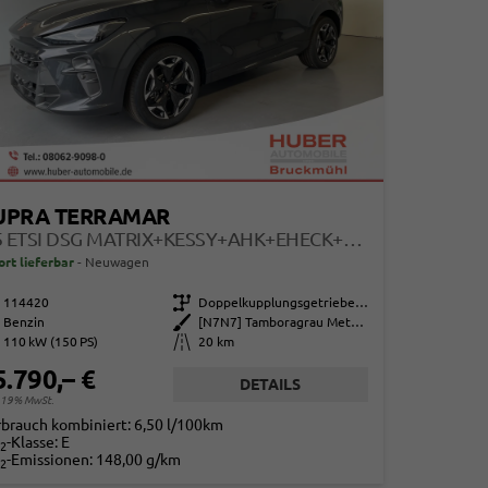
UPRA TERRAMAR
1.5 ETSI DSG MATRIX+KESSY+AHK+EHECK+DINAMICA+CARPLAY+EHECK+GV5
ort lieferbar
Neuwagen
114420
Getriebe
Doppelkupplungsgetriebe (DSG)
Benzin
Außenfarbe
[N7N7] Tamboragrau Metallic
110 kW (150 PS)
Kilometerstand
20 km
5.790,– €
DETAILS
. 19% MwSt.
rbrauch kombiniert:
6,50 l/100km
-Klasse:
E
2
-Emissionen:
148,00 g/km
2