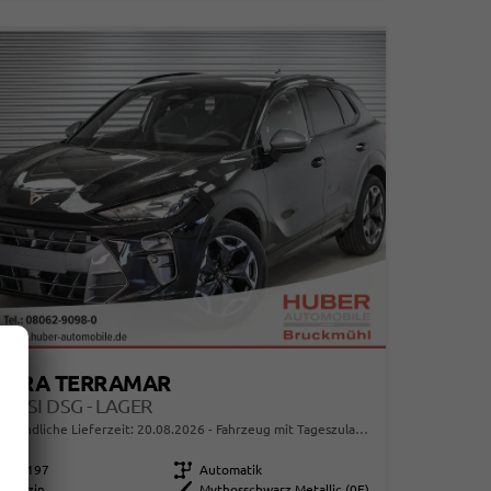
UPRA TERRAMAR
5 ETSI DSG - LAGER
erbindliche Lieferzeit:
20.08.2026
Fahrzeug mit Tageszulassung
114197
Getriebe
Automatik
Benzin
Außenfarbe
Mythosschwarz Metallic (0E)