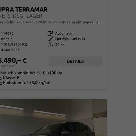
UPRA TERRAMAR
5 ETSI DSG - LAGER
erbindliche Lieferzeit:
20.08.2026
Fahrzeug mit Tageszulassung
114870
Getriebe
Automatik
Benzin
Außenfarbe
Fjordblau Uni (9K)
110 kW (150 PS)
Kilometerstand
20 km
01.06.2026
5.490,– €
DETAILS
. 19% MwSt.
rbrauch kombiniert:
6,10 l/100km
-Klasse:
E
2
-Emissionen:
138,00 g/km
2