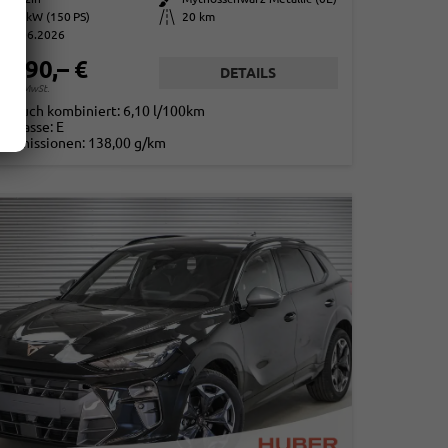
110 kW (150 PS)
Kilometerstand
20 km
01.06.2026
5.990,– €
DETAILS
. 19% MwSt.
rbrauch kombiniert:
6,10 l/100km
-Klasse:
E
2
-Emissionen:
138,00 g/km
2