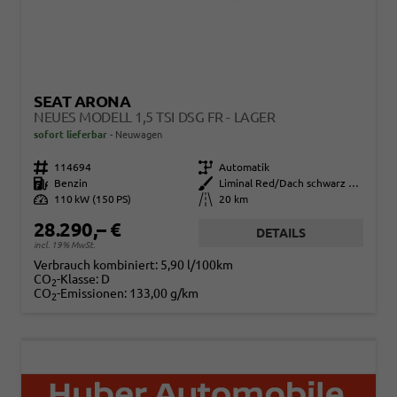
SEAT ARONA
NEUES MODELL 1,5 TSI DSG FR - LAGER
sofort lieferbar
Neuwagen
Fahrzeugnr.
114694
Getriebe
Automatik
Kraftstoff
Benzin
Außenfarbe
Liminal Red/Dach schwarz Metallic (S60E)
Leistung
110 kW (150 PS)
Kilometerstand
20 km
28.290,– €
DETAILS
incl. 19% MwSt.
Verbrauch kombiniert:
5,90 l/100km
CO
-Klasse:
D
2
CO
-Emissionen:
133,00 g/km
2