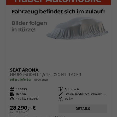
SEAT ARONA
NEUES MODELL 1,5 TSI DSG FR - LAGER
sofort lieferbar
Neuwagen
Fahrzeugnr.
114695
Getriebe
Automatik
Kraftstoff
Benzin
Außenfarbe
Liminal Red/Dach schwarz Metallic (S60E)
Leistung
110 kW (150 PS)
Kilometerstand
20 km
28.290,– €
DETAILS
incl. 19% MwSt.