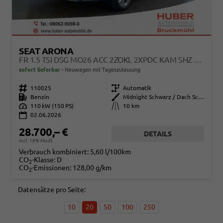
SEAT ARONA
FR 1.5 TSI DSG MO26 ACC 2ZOKL 2XPDC KAM SHZ FULL LINK
sofort lieferbar
Neuwagen mit Tageszulassung
Fahrzeugnr.
110025
Getriebe
Automatik
Kraftstoff
Benzin
Außenfarbe
Midnight Schwarz / Dach Schwarz
Leistung
110 kW (150 PS)
Kilometerstand
10 km
02.06.2026
28.700,– €
DETAILS
incl. 19% MwSt.
Verbrauch kombiniert:
5,60 l/100km
CO
-Klasse:
D
2
CO
-Emissionen:
128,00 g/km
2
Datensätze pro Seite:
10
20
50
100
250