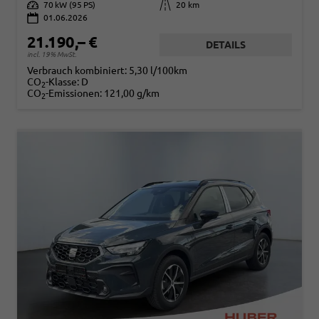
Leistung
70 kW (95 PS)
Kilometerstand
20 km
01.06.2026
21.190,– €
DETAILS
incl. 19% MwSt.
Verbrauch kombiniert:
5,30 l/100km
CO
-Klasse:
D
2
CO
-Emissionen:
121,00 g/km
2