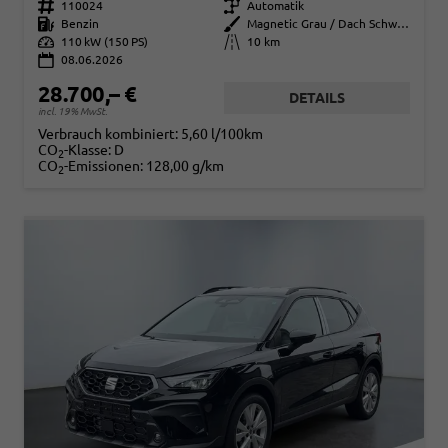
Fahrzeugnr.
110024
Getriebe
Automatik
Kraftstoff
Benzin
Außenfarbe
Magnetic Grau / Dach Schwarz
Leistung
110 kW (150 PS)
Kilometerstand
10 km
08.06.2026
28.700,– €
DETAILS
incl. 19% MwSt.
Verbrauch kombiniert:
5,60 l/100km
CO
-Klasse:
D
2
CO
-Emissionen:
128,00 g/km
2