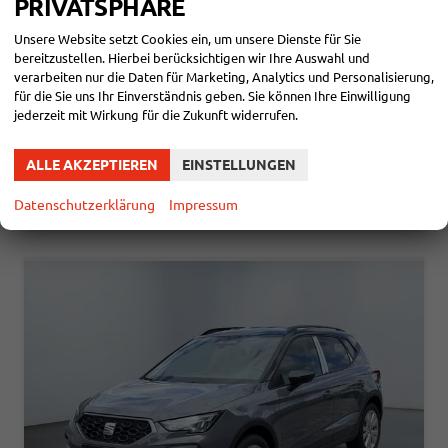
PRIVATSPHÄRE
sofort lieferbar
Neuwagen mit Tageszulassung
Unsere Website setzt Cookies ein, um unsere Dienste für Sie
Fahrzeugnr.
110019
Getriebe
Automatik
bereitzustellen. Hierbei berücksichtigen wir Ihre Auswahl und
Kraftstoff
Benzin
Außenfarbe
Oniric Lake Metallic
verarbeiten nur die Daten für Marketing, Analytics und Personalisierung,
Leistung
110 kW (150 PS)
Kilometerstand
10 km
für die Sie uns Ihr Einverständnis geben. Sie können Ihre Einwilligung
28.05.2026
jederzeit mit Wirkung für die Zukunft widerrufen.
28.700,– €
DETAILS
incl. 19% MwSt.
ALLE AKZEPTIEREN
EINSTELLUNGEN
Verbrauch kombiniert:
5,60 l/100km
CO
-Klasse:
D
2
Datenschutzerklärung
Impressum
CO
-Emissionen:
128,00 g/km
2