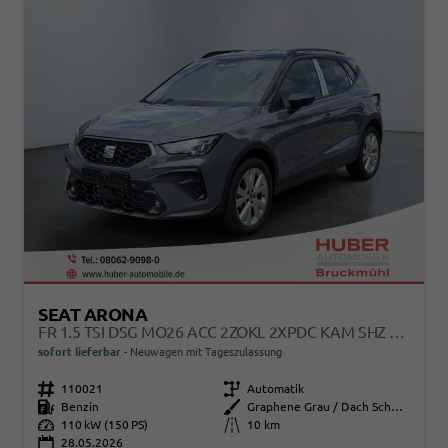
SEAT ARONA
FR 1.5 TSI DSG MO26 ACC 2ZOKL 2XPDC KAM SHZ FULL LINK
sofort lieferbar
Neuwagen mit Tageszulassung
Fahrzeugnr.
110021
Getriebe
Automatik
Kraftstoff
Benzin
Außenfarbe
Graphene Grau / Dach Schwarz
Leistung
110 kW (150 PS)
Kilometerstand
10 km
28.05.2026