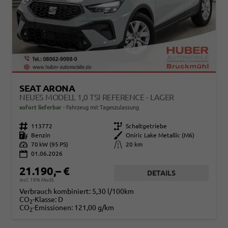
SEAT ARONA
NEUES MODELL 1,0 TSI REFERENCE - LAGER
sofort lieferbar
Fahrzeug mit Tageszulassung
Fahrzeugnr.
113772
Getriebe
Schaltgetriebe
Kraftstoff
Benzin
Außenfarbe
Oniric Lake Metallic (M6)
Leistung
70 kW (95 PS)
Kilometerstand
20 km
01.06.2026
21.190,– €
DETAILS
incl. 19% MwSt.
Verbrauch kombiniert:
5,30 l/100km
CO
-Klasse:
D
2
CO
-Emissionen:
121,00 g/km
2