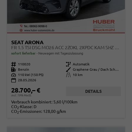
SEAT ARONA
FR 1.5 TSI DSG MO26 ACC 2ZOKL 2XPDC KAM SHZ FULL LINK
sofort lieferbar
Neuwagen mit Tageszulassung
Fahrzeugnr.
110020
Getriebe
Automatik
Kraftstoff
Benzin
Außenfarbe
Graphene Grau / Dach Schwarz
Leistung
110 kW (150 PS)
Kilometerstand
10 km
28.05.2026
28.700,– €
DETAILS
incl. 19% MwSt.
Verbrauch kombiniert:
5,60 l/100km
CO
-Klasse:
D
2
CO
-Emissionen:
128,00 g/km
2