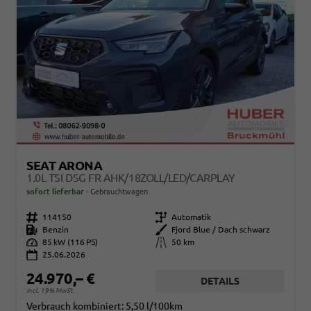
SEAT ARONA
1.0L TSI DSG FR AHK/18ZOLL/LED/CARPLAY
sofort lieferbar
Gebrauchtwagen
Fahrzeugnr.
114150
Getriebe
Automatik
Kraftstoff
Benzin
Außenfarbe
Fjord Blue / Dach schwarz
Leistung
85 kW (116 PS)
Kilometerstand
50 km
25.06.2026
24.970,– €
DETAILS
incl. 19% MwSt.
Verbrauch kombiniert:
5,50 l/100km