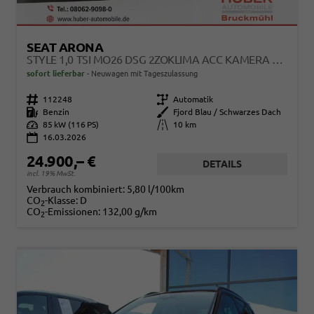
SEAT ARONA
STYLE 1,0 TSI MO26 DSG 2ZOKLIMA ACC KAMERA SITZHEIZUNG EINPARKHILFE APPLE CAR PLAY 5J GARANTIE
sofort lieferbar
Neuwagen mit Tageszulassung
Fahrzeugnr.
112248
Getriebe
Automatik
Kraftstoff
Benzin
Außenfarbe
Fjord Blau / Schwarzes Dach
Leistung
85 kW (116 PS)
Kilometerstand
10 km
16.03.2026
24.900,– €
DETAILS
incl. 19% MwSt.
Verbrauch kombiniert:
5,80 l/100km
CO
-Klasse:
D
2
CO
-Emissionen:
132,00 g/km
2