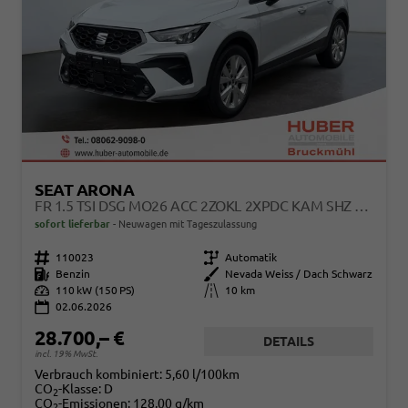
SEAT ARONA
FR 1.5 TSI DSG MO26 ACC 2ZOKL 2XPDC KAM SHZ FULL LINK
sofort lieferbar
Neuwagen mit Tageszulassung
Fahrzeugnr.
110023
Getriebe
Automatik
Kraftstoff
Benzin
Außenfarbe
Nevada Weiss / Dach Schwarz
Leistung
110 kW (150 PS)
Kilometerstand
10 km
02.06.2026
28.700,– €
DETAILS
incl. 19% MwSt.
Verbrauch kombiniert:
5,60 l/100km
CO
-Klasse:
D
2
CO
-Emissionen:
128,00 g/km
2