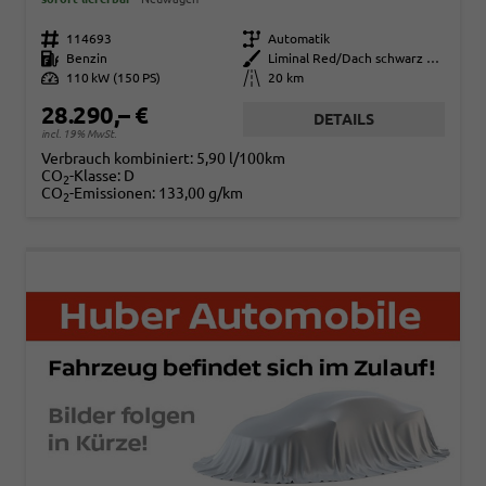
Fahrzeugnr.
114693
Getriebe
Automatik
Kraftstoff
Benzin
Außenfarbe
Liminal Red/Dach schwarz Metallic (S60E)
Leistung
110 kW (150 PS)
Kilometerstand
20 km
28.290,– €
DETAILS
incl. 19% MwSt.
Verbrauch kombiniert:
5,90 l/100km
CO
-Klasse:
D
2
CO
-Emissionen:
133,00 g/km
2