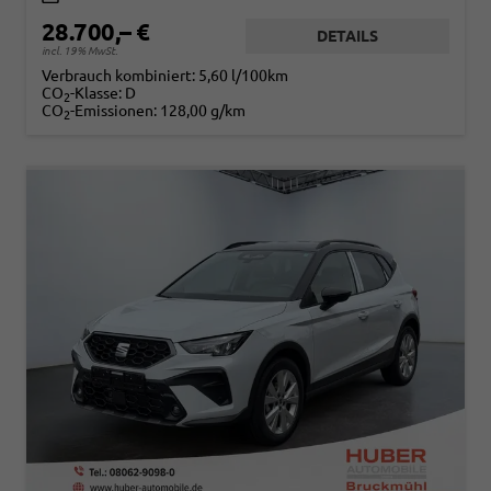
28.700,– €
DETAILS
incl. 19% MwSt.
Verbrauch kombiniert:
5,60 l/100km
CO
-Klasse:
D
2
CO
-Emissionen:
128,00 g/km
2