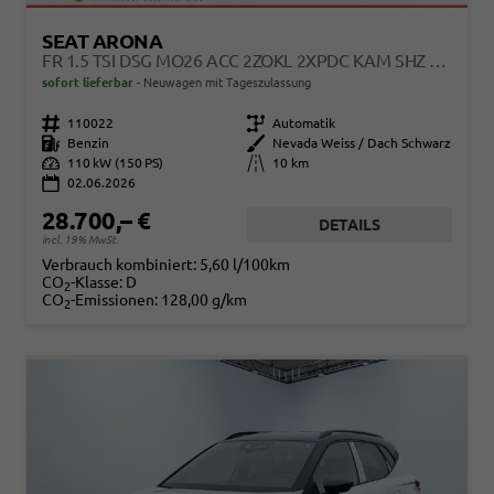
SEAT ARONA
FR 1.5 TSI DSG MO26 ACC 2ZOKL 2XPDC KAM SHZ FULL LINK
sofort lieferbar
Neuwagen mit Tageszulassung
Fahrzeugnr.
110022
Getriebe
Automatik
Kraftstoff
Benzin
Außenfarbe
Nevada Weiss / Dach Schwarz
Leistung
110 kW (150 PS)
Kilometerstand
10 km
02.06.2026
28.700,– €
DETAILS
incl. 19% MwSt.
Verbrauch kombiniert:
5,60 l/100km
CO
-Klasse:
D
2
CO
-Emissionen:
128,00 g/km
2