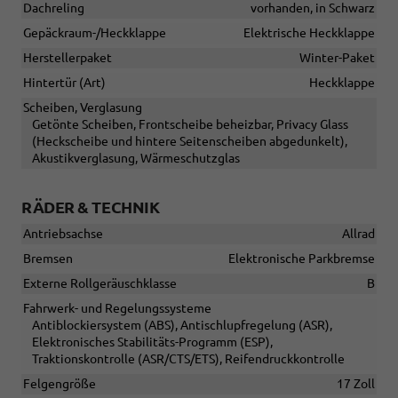
Dachreling
vorhanden, in Schwarz
Gepäckraum-/Heckklappe
Elektrische Heckklappe
Herstellerpaket
Winter-Paket
Hintertür (Art)
Heckklappe
Scheiben, Verglasung
Getönte Scheiben, Frontscheibe beheizbar, Privacy Glass
(Heckscheibe und hintere Seitenscheiben abgedunkelt),
Akustikverglasung, Wärmeschutzglas
RÄDER & TECHNIK
Antriebsachse
Allrad
Bremsen
Elektronische Parkbremse
Externe Rollgeräuschklasse
B
Fahrwerk- und Regelungssysteme
Antiblockiersystem (ABS), Antischlupfregelung (ASR),
Elektronisches Stabilitäts-Programm (ESP),
Traktionskontrolle (ASR/CTS/ETS), Reifendruckkontrolle
Felgengröße
17 Zoll