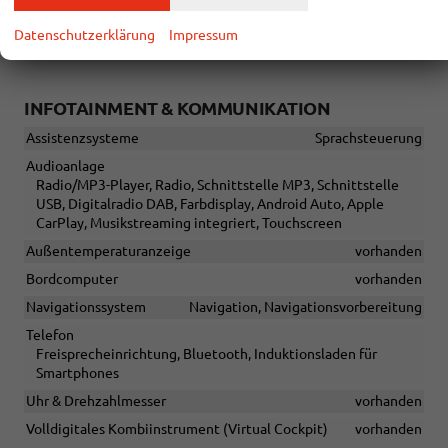
Elektrisch verstellbarer Fahrersitz, Memorypaket,
Höhenverstellbarer Fahrer- und Beifahrersitz,
Datenschutzerklärung
Impressum
Höhenverstellbarer Fahrersitz
INFOTAINMENT & KOMMUNIKATION
Assistenzsysteme
Sprachsteuerung
Audioanlage
Radio/MP3-Player, Radio, Schnittstelle MP3, Schnittstelle
USB, Digitalradio DAB, Farbdisplay, Android Auto, Apple
CarPlay, Musikstreaming integriert, Touchscreen
Außentemperaturanzeige
vorhanden
Bordcomputer
vorhanden
Navigationssystem
Navigation, Navigationsvorbereitung
Telefon
Freisprecheinrichtung, Bluetooth, Induktionsladen für
Smartphones
Uhr & Drehzahlmesser
vorhanden
Volldigitales Kombiinstrument (Virtual Cockpit)
vorhanden