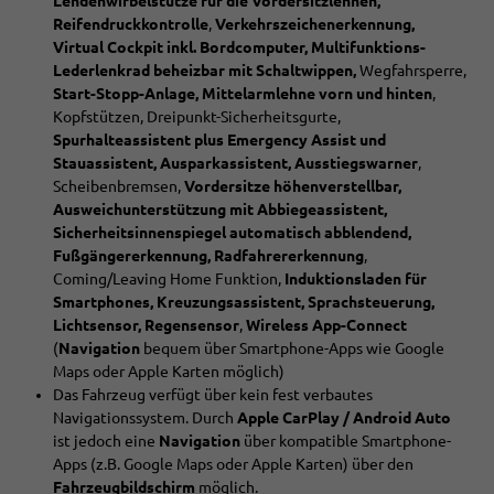
Lendenwirbelstütze für die Vordersitzlehnen,
Reifendruckkontrolle
,
Verkehrszeichenerkennung,
Virtual Cockpit inkl. Bordcomputer, Multifunktions-
Lederlenkrad beheizbar mit Schaltwippen,
Wegfahrsperre,
Start-Stopp-Anlage, Mittelarmlehne vorn und hinten
,
Kopfstützen, Dreipunkt-Sicherheitsgurte,
Spurhalteassistent plus Emergency Assist und
Stauassistent, Ausparkassistent, Ausstiegswarner
,
Scheibenbremsen,
Vordersitze höhenverstellbar,
Ausweichunterstützung mit Abbiegeassistent,
Sicherheitsinnenspiegel automatisch abblendend,
Fußgängererkennung, Radfahrererkennung
,
Coming/Leaving Home Funktion,
Induktionsladen für
Smartphones, Kreuzungsassistent, Sprachsteuerung,
Lichtsensor, Regensensor
,
Wireless App-Connect
(
Navigation
bequem über Smartphone-Apps wie Google
Maps oder Apple Karten möglich)
Das Fahrzeug verfügt über kein fest verbautes
Navigationssystem. Durch
Apple CarPlay / Android Auto
ist jedoch eine
Navigation
über kompatible Smartphone-
Apps (z.B. Google Maps oder Apple Karten) über den
Fahrzeugbildschirm
möglich.