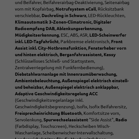
und Beifahrer, Beifahrerairbag-Deaktivierung, Seitenairbag
vorn mit Kopfairbag,
Notrufsystem eCall
, Rücksitzbank
verschiebbar,
Dachreling in Schwarz
, LED-Rückleuchten,
Klimaautomatik 3-Zonen-Climatronic, Digitaler
Radioempfang DAB, Ablenkungserkennung,
Müdigkeitserkennung
, ESC, ABS, ASR,
LED-Scheinwerfer
inkl. LED-Tagfahrlicht
, Parkbremse elektronisch,
Front
Assist inkl. City-Notbremsfunktion, Fensterheber vorn
und hinten elektrisch, Berganfahrassistent, Kessy
(Schlüsselloses Schließ- und Startsystem,
Zentralverriegelung mit Funkfernbedienung),
Diebstahlwarnanlage mit Innenraumüberwachung,
Ambientebeleuchtung, Außenspiegel elektrisch einstell-
und beheizbar, Außenspiegel elektrisch anklappbar,
Adaptive Geschwindigkeitsregelung ACC
(Geschwindigkeitsregelanlage inkl.
Geschwindigkeitsbegrenzung), Isofix, Isofix Beifahrersitz,
Freisprecheinrichtung Bluetooth
, Komfortsitze vorn,
Servolenkung,
Spurwechselassistent
"Side Assist",
Radio
(Farbdisplay, Touchscreen), Heckscheiben Wisch-
Waschanlage, Scheibenwischer-Intervallschaltung,