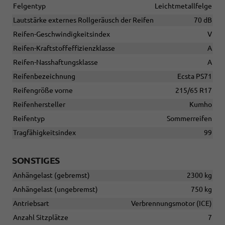
Felgentyp
Leichtmetallfelge
Lautstärke externes Rollgeräusch der Reifen
70 dB
Reifen-Geschwindigkeitsindex
V
Reifen-Kraftstoffeffizienzklasse
A
Reifen-Nasshaftungsklasse
A
Reifenbezeichnung
Ecsta PS71
Reifengröße vorne
215/65 R17
Reifenhersteller
Kumho
Reifentyp
Sommerreifen
Tragfähigkeitsindex
99
SONSTIGES
Anhängelast (gebremst)
2300 kg
Anhängelast (ungebremst)
750 kg
Antriebsart
Verbrennungsmotor (ICE)
Anzahl Sitzplätze
7