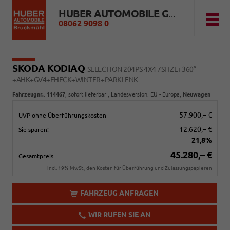
HUBER AUTOMOBILE GMBH
08062 9098 0
SKODA KODIAQ
SELECTION 204PS 4X4 7SITZE+360°
+AHK+GV4+EHECK+WINTER+PARKLENK
Fahrzeugnr.
:
114467
,
sofort lieferbar
, Landesversion: EU - Europa,
Neuwagen
57.900,– €
UVP ohne Überführungskosten
12.620,– €
Sie sparen:
21,8%
45.280,– €
Gesamtpreis
incl. 19% MwSt., den Kosten für Überführung und Zulassungspapieren
FAHRZEUG ANFRAGEN
WIR RUFEN SIE AN