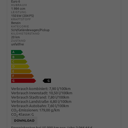
Euro 6
HUBRAUM
1.984 ccm
LEISTUNG
150 kW (204 PS)
KRAFTSTOFF
Benzin
KATEGORIE
SUV/Geländewagen/Pickup
KILOMETERSTAND
20 km
ZUSTAND
unfallfrei
Verbrauch kombiniert:
7,90 l/100km
Verbrauch Innenstadt:
10,50 l/100km
Verbrauch Stadtrand:
7,80 l/100km
Verbrauch Landstraße:
6,80 l/100km
Verbrauch Autobahn:
7,60 l/100km
CO
-Emissionen:
179,00 g/km
2
CO
-Klasse:
G
2
DOWNLOAD
Energiekosten bei 15.000 km pro Jahr:
2.066,64 €