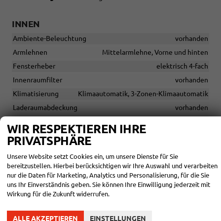
INNEN
Ambiente-Beleuchtung
vorhanden
Armlehnen
Mittelarmlehne, Vorne und hinten
Fensterheber
elektrisch 4-fach
Innenraumfilter
vorhanden
Klimatisierung
Klimaautomatik, 3-Zonen-Klimaautomatik
Laderaumabdeckung
vorhanden
Lenkrad
WIR RESPEKTIEREN IHRE
in Leder, höhenverstellbar, mit Multifunktionen, mit
PRIVATSPHÄRE
Lenkradheizung, mit Schaltwippen
Sitze
Unsere Website setzt Cookies ein, um unsere Dienste für Sie
Komfortsitze, 7-Sitzer, 3. Sitzreihe, Isofix
bereitzustellen. Hierbei berücksichtigen wir Ihre Auswahl und verarbeiten
(Kindersitzbefestigung), Sitzbank hinten verschiebbar,
nur die Daten für Marketing, Analytics und Personalisierung, für die Sie
Rücksitzbank hinten geteilt, Sitzheizung, Sitzheizung hinten,
uns Ihr Einverständnis geben. Sie können Ihre Einwilligung jederzeit mit
Isofix Beifahrersitz
Wirkung für die Zukunft widerrufen.
Sitze: Lordosenstütze
Fahrer und Beifahrer
ALLE AKZEPTIEREN
EINSTELLUNGEN
Sitze: Verstellbarkeit