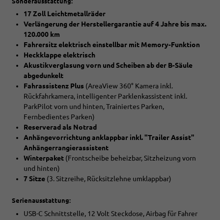
Sonderausstattung:
17 Zoll Leichtmetallräder
Verlängerung der Herstellergarantie auf 4 Jahre bis max.
120.000 km
Fahrersitz elektrisch einstellbar mit Memory-Funktion
Heckklappe elektrisch
Akustikverglasung vorn und Scheiben ab der B-Säule
abgedunkelt
Fahrassistenz Plus
(AreaView 360° Kamera inkl.
Rückfahrkamera, intelligenter Parklenkassistent inkl.
ParkPilot vorn und hinten, Trainiertes Parken,
Fernbedientes Parken)
Reserverad als Notrad
Anhängevorrichtung anklappbar inkl. "Trailer Assist"
Anhängerrangierassistent
Winterpaket
(Frontscheibe beheizbar, Sitzheizung vorn
und hinten)
7 Sitze
(3. Sitzreihe, Rücksitzlehne umklappbar)
Serienausstattung:
USB-C Schnittstelle, 12 Volt Steckdose, Airbag für Fahrer