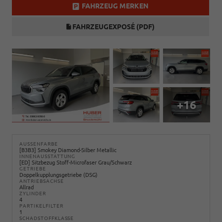
FAHRZEUG MERKEN
FAHRZEUGEXPOSÉ (PDF)
+16
AUSSENFARBE
[B3B3] Smokey Diamond-Silber Metallic
INNENAUSSTATTUNG
[ED] Sitzbezug Stoff-Microfaser Grau/Schwarz
GETRIEBE
Doppelkupplungsgetriebe (DSG)
ANTRIEBSACHSE
Allrad
ZYLINDER
4
PARTIKELFILTER
1
SCHADSTOFFKLASSE