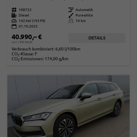
Fahrzeugnr.
108723
Getriebe
Automatik
Kraftstoff
Diesel
Außenfarbe
Purewhite
Leistung
142 kW (193 PS)
Kilometerstand
10 km
01.10.2025
40.990,– €
DETAILS
incl. 19% MwSt.
Verbrauch kombiniert:
6,60 l/100km
CO
-Klasse:
F
2
CO
-Emissionen:
174,00 g/km
2