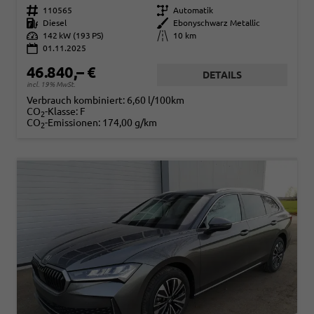
Fahrzeugnr.
110565
Getriebe
Automatik
Kraftstoff
Diesel
Außenfarbe
Ebonyschwarz Metallic
Leistung
142 kW (193 PS)
Kilometerstand
10 km
01.11.2025
46.840,– €
DETAILS
incl. 19% MwSt.
Verbrauch kombiniert:
6,60 l/100km
CO
-Klasse:
F
2
CO
-Emissionen:
174,00 g/km
2