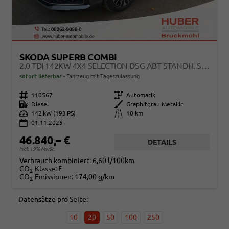
SKODA SUPERB COMBI
2.0 TDI 142KW 4X4 SELECTION DSG ABT STANDH. SOUND AHK 360 HEAD UP PANO
sofort lieferbar
Fahrzeug mit Tageszulassung
Fahrzeugnr.
110567
Getriebe
Automatik
Kraftstoff
Diesel
Außenfarbe
Graphitgrau Metallic
Leistung
142 kW (193 PS)
Kilometerstand
10 km
01.11.2025
46.840,– €
DETAILS
incl. 19% MwSt.
Verbrauch kombiniert:
6,60 l/100km
CO
-Klasse:
F
2
CO
-Emissionen:
174,00 g/km
2
Datensätze pro Seite:
10
20
50
100
250