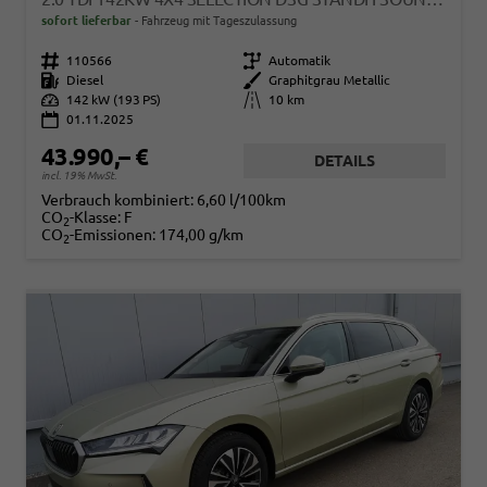
sofort lieferbar
Fahrzeug mit Tageszulassung
Fahrzeugnr.
110566
Getriebe
Automatik
Kraftstoff
Diesel
Außenfarbe
Graphitgrau Metallic
Leistung
142 kW (193 PS)
Kilometerstand
10 km
01.11.2025
43.990,– €
DETAILS
incl. 19% MwSt.
Verbrauch kombiniert:
6,60 l/100km
CO
-Klasse:
F
2
CO
-Emissionen:
174,00 g/km
2