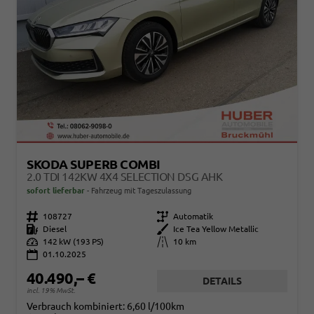
SKODA SUPERB COMBI
2.0 TDI 142KW 4X4 SELECTION DSG AHK
sofort lieferbar
Fahrzeug mit Tageszulassung
Fahrzeugnr.
108727
Getriebe
Automatik
Kraftstoff
Diesel
Außenfarbe
Ice Tea Yellow Metallic
Leistung
142 kW (193 PS)
Kilometerstand
10 km
01.10.2025
40.490,– €
DETAILS
incl. 19% MwSt.
Verbrauch kombiniert:
6,60 l/100km