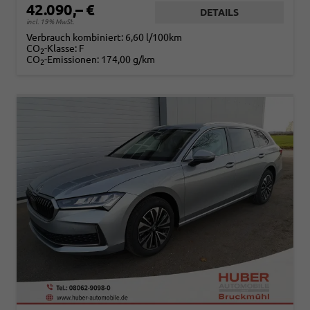
42.090,– €
DETAILS
incl. 19% MwSt.
Verbrauch kombiniert:
6,60 l/100km
CO
-Klasse:
F
2
CO
-Emissionen:
174,00 g/km
2