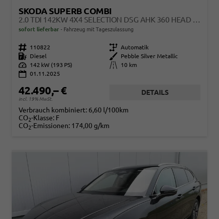
SKODA SUPERB COMBI
2.0 TDI 142KW 4X4 SELECTION DSG AHK 360 HEAD UP PANO
sofort lieferbar
Fahrzeug mit Tageszulassung
Fahrzeugnr.
110822
Getriebe
Automatik
Kraftstoff
Diesel
Außenfarbe
Pebble Silver Metallic
Leistung
142 kW (193 PS)
Kilometerstand
10 km
01.11.2025
42.490,– €
DETAILS
incl. 19% MwSt.
Verbrauch kombiniert:
6,60 l/100km
CO
-Klasse:
F
2
CO
-Emissionen:
174,00 g/km
2