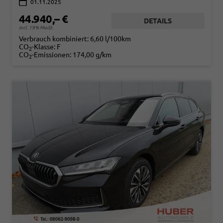
01.11.2025
44.940,– €
DETAILS
incl. 19% MwSt.
Verbrauch kombiniert:
6,60 l/100km
CO
-Klasse:
F
2
CO
-Emissionen:
174,00 g/km
2