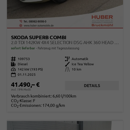
SKODA SUPERB COMBI
2.0 TDI 142KW 4X4 SELECTION DSG AHK 360 HEAD UP
sofort lieferbar
Fahrzeug mit Tageszulassung
Fahrzeugnr.
109753
Getriebe
Automatik
Kraftstoff
Diesel
Außenfarbe
Ice Tea Yellow
Leistung
142 kW (193 PS)
Kilometerstand
10 km
01.11.2025
41.490,– €
DETAILS
incl. 19% MwSt.
Verbrauch kombiniert:
6,60 l/100km
CO
-Klasse:
F
2
CO
-Emissionen:
174,00 g/km
2