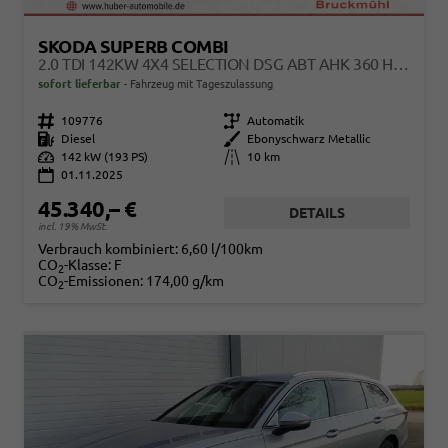
SKODA SUPERB COMBI
2.0 TDI 142KW 4X4 SELECTION DSG ABT AHK 360 HEAD UP PANO
sofort lieferbar
Fahrzeug mit Tageszulassung
Fahrzeugnr.
109776
Getriebe
Automatik
Kraftstoff
Diesel
Außenfarbe
Ebonyschwarz Metallic
Leistung
142 kW (193 PS)
Kilometerstand
10 km
01.11.2025
45.340,– €
DETAILS
incl. 19% MwSt.
Verbrauch kombiniert:
6,60 l/100km
CO
-Klasse:
F
2
CO
-Emissionen:
174,00 g/km
2