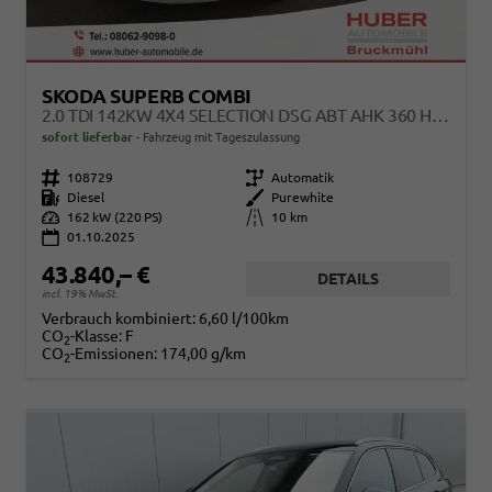
SKODA SUPERB COMBI
2.0 TDI 142KW 4X4 SELECTION DSG ABT AHK 360 HEAD UP
sofort lieferbar
Fahrzeug mit Tageszulassung
Fahrzeugnr.
108729
Getriebe
Automatik
Kraftstoff
Diesel
Außenfarbe
Purewhite
Leistung
162 kW (220 PS)
Kilometerstand
10 km
01.10.2025
43.840,– €
DETAILS
incl. 19% MwSt.
Verbrauch kombiniert:
6,60 l/100km
CO
-Klasse:
F
2
CO
-Emissionen:
174,00 g/km
2