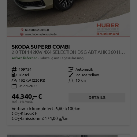
SKODA SUPERB COMBI
2.0 TDI 142KW 4X4 SELECTION DSG ABT AHK 360 HEAD UP
sofort lieferbar
Fahrzeug mit Tageszulassung
Fahrzeugnr.
109754
Getriebe
Automatik
Kraftstoff
Diesel
Außenfarbe
Ice Tea Yellow
Leistung
162 kW (220 PS)
Kilometerstand
10 km
01.11.2025
44.340,– €
DETAILS
incl. 19% MwSt.
Verbrauch kombiniert:
6,60 l/100km
CO
-Klasse:
F
2
CO
-Emissionen:
174,00 g/km
2