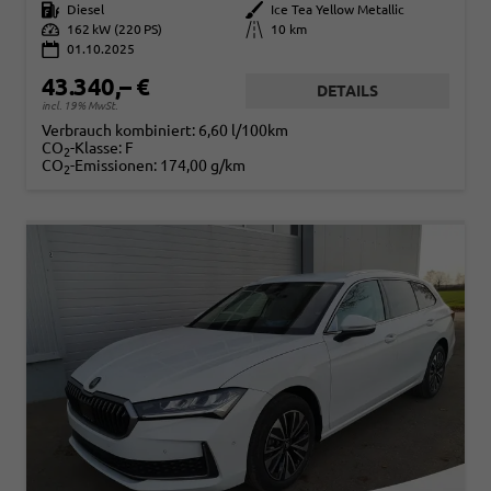
Kraftstoff
Diesel
Außenfarbe
Ice Tea Yellow Metallic
Leistung
162 kW (220 PS)
Kilometerstand
10 km
01.10.2025
43.340,– €
DETAILS
incl. 19% MwSt.
Verbrauch kombiniert:
6,60 l/100km
CO
-Klasse:
F
2
CO
-Emissionen:
174,00 g/km
2