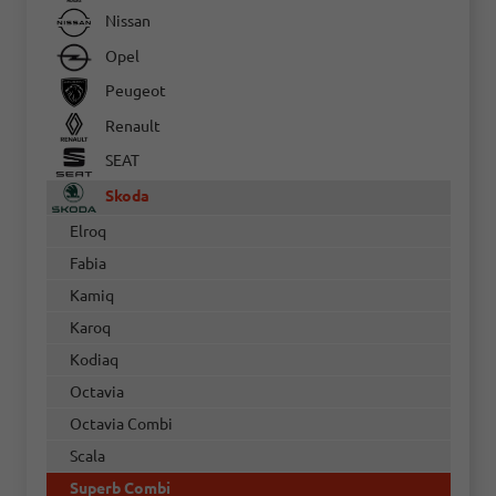
Nissan
Opel
Peugeot
Renault
SEAT
Skoda
Elroq
Fabia
Kamiq
Karoq
Kodiaq
Octavia
Octavia Combi
Scala
Superb Combi