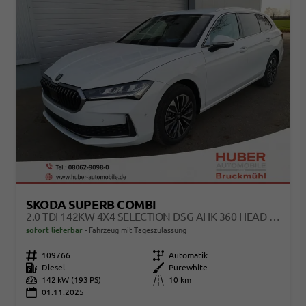
SKODA SUPERB COMBI
2.0 TDI 142KW 4X4 SELECTION DSG AHK 360 HEAD UP PANO
sofort lieferbar
Fahrzeug mit Tageszulassung
Fahrzeugnr.
109766
Getriebe
Automatik
Kraftstoff
Diesel
Außenfarbe
Purewhite
Leistung
142 kW (193 PS)
Kilometerstand
10 km
01.11.2025