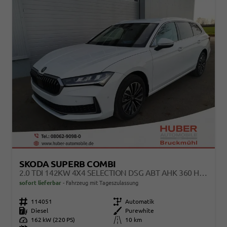
SKODA SUPERB COMBI
2.0 TDI 142KW 4X4 SELECTION DSG ABT AHK 360 HEAD UP PANO
sofort lieferbar
Fahrzeug mit Tageszulassung
Fahrzeugnr.
114051
Getriebe
Automatik
Kraftstoff
Diesel
Außenfarbe
Purewhite
Leistung
162 kW (220 PS)
Kilometerstand
10 km