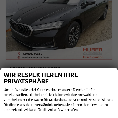
SKODA SUPERB COMBI
2.0 TDI 142KW 4X4 SELECTION DSG STANDH SOUND AHK 360 HEAD UP PANO
WIR RESPEKTIEREN IHRE
sofort lieferbar
Fahrzeug mit Tageszulassung
PRIVATSPHÄRE
Fahrzeugnr.
110564
Getriebe
Automatik
Unsere Website setzt Cookies ein, um unsere Dienste für Sie
Kraftstoff
Diesel
Außenfarbe
Ebonyschwarz Metallic
bereitzustellen. Hierbei berücksichtigen wir Ihre Auswahl und
Leistung
142 kW (193 PS)
Kilometerstand
10 km
verarbeiten nur die Daten für Marketing, Analytics und Personalisierung,
01.11.2025
für die Sie uns Ihr Einverständnis geben. Sie können Ihre Einwilligung
43.990,– €
jederzeit mit Wirkung für die Zukunft widerrufen.
DETAILS
incl. 19% MwSt.