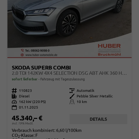
SKODA SUPERB COMBI
2.0 TDI 142KW 4X4 SELECTION DSG ABT AHK 360 HEAD UP PANO
sofort lieferbar
Fahrzeug mit Tageszulassung
Fahrzeugnr.
110823
Getriebe
Automatik
Kraftstoff
Diesel
Außenfarbe
Pebble Silver Metallic
Leistung
162 kW (220 PS)
Kilometerstand
10 km
01.11.2025
45.340,– €
DETAILS
incl. 19% MwSt.
Verbrauch kombiniert:
6,60 l/100km
CO
-Klasse:
F
2