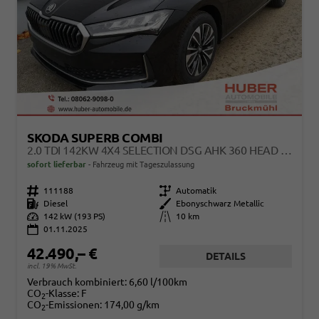
SKODA SUPERB COMBI
2.0 TDI 142KW 4X4 SELECTION DSG AHK 360 HEAD UP PANO
sofort lieferbar
Fahrzeug mit Tageszulassung
Fahrzeugnr.
111188
Getriebe
Automatik
Kraftstoff
Diesel
Außenfarbe
Ebonyschwarz Metallic
Leistung
142 kW (193 PS)
Kilometerstand
10 km
01.11.2025
42.490,– €
DETAILS
incl. 19% MwSt.
Verbrauch kombiniert:
6,60 l/100km
CO
-Klasse:
F
2
CO
-Emissionen:
174,00 g/km
2