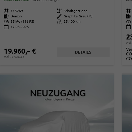
Fahrzeugnr.
115269
Getriebe
Schaltgetriebe
Fahrzeugnr.
Kraftstoff
Benzin
Außenfarbe
Graphite Grau (M)
Kraftstoff
Leistung
85 kW (116 PS)
Kilometerstand
25.400 km
Leistung
17.03.2025
2
incl
Ve
19.960,– €
DETAILS
CO
incl. 19% MwSt.
CO