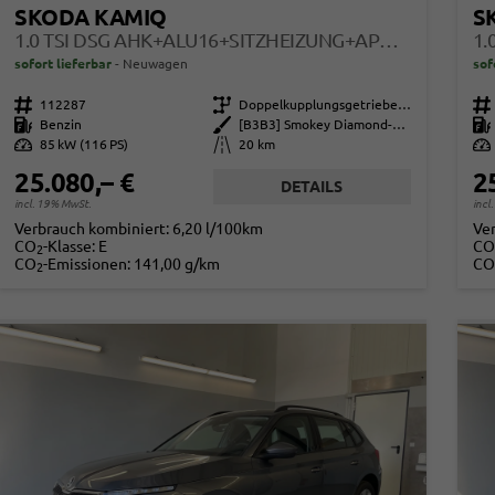
SKODA KAMIQ
S
1.0 TSI DSG AHK+ALU16+SITZHEIZUNG+APPCONNECT+GV5+LED+NEBEL+KLIMA
sofort lieferbar
Neuwagen
sof
Fahrzeugnr.
112287
Getriebe
Doppelkupplungsgetriebe (DSG)
Fahrzeugnr.
Kraftstoff
Benzin
Außenfarbe
[B3B3] Smokey Diamond-Silber Metallic
Kraftstoff
Leistung
85 kW (116 PS)
Kilometerstand
20 km
Leistung
25.080,– €
2
DETAILS
incl. 19% MwSt.
incl
Verbrauch kombiniert:
6,20 l/100km
Ve
CO
-Klasse:
E
CO
2
CO
-Emissionen:
141,00 g/km
CO
2