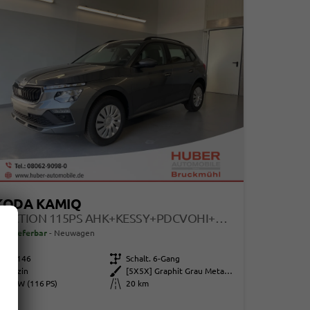
KODA KAMIQ
SELECTION 115PS AHK+KESSY+PDCVOHI+KAMERA+CLIMATRONIC+APPCONNECT+SITZHEIZUNG
ort lieferbar
Neuwagen
115146
Getriebe
Schalt. 6-Gang
Benzin
Außenfarbe
[5X5X] Graphit Grau Metallic
85 kW (116 PS)
Kilometerstand
20 km