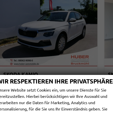
SKODA KAMIQ
S
SELECTION 1.0 TSI DSG*PDC-HINTEN*TEMPOMAT*SMARTLINK*SHZ*LED*KLIMAAUTOMATIK*
WIR RESPEKTIEREN IHRE PRIVATSPHÄRE
sofort lieferbar
Fahrzeug mit Tageszulassung
sof
nsere Website setzt Cookies ein, um unsere Dienste für Sie
Fahrzeugnr.
113761
Getriebe
Automatik
Fahrzeugnr.
ereitzustellen. Hierbei berücksichtigen wir Ihre Auswahl und
Kraftstoff
Benzin
Außenfarbe
Candyweiß
Kraftstoff
erarbeiten nur die Daten für Marketing, Analytics und
Leistung
85 kW (116 PS)
Kilometerstand
20 km
Leistung
01.06.2026
ersonalisierung, für die Sie uns Ihr Einverständnis geben. Sie