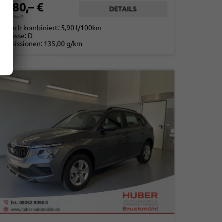
4.780,– €
DETAILS
. 19% MwSt.
rbrauch kombiniert:
5,90 l/100km
-Klasse:
D
2
-Emissionen:
135,00 g/km
2