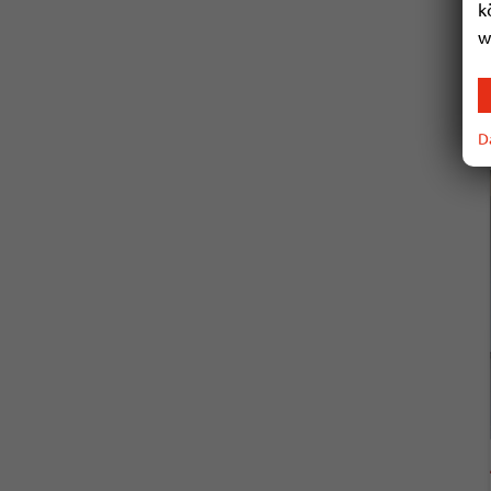
k
w
D