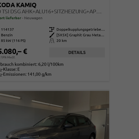
KODA KAMIQ
1.0 TSI DSG AHK+ALU16+SITZHEIZUNG+APPCONNECT+GV5+LED+NEBEL+KLIMA
ort lieferbar
Neuwagen
114137
Getriebe
Doppelkupplungsgetriebe (DSG)
Benzin
Außenfarbe
[5X5X] Graphit Grau Metallic
85 kW (116 PS)
Kilometerstand
20 km
5.080,– €
DETAILS
. 19% MwSt.
rbrauch kombiniert:
6,20 l/100km
-Klasse:
E
2
-Emissionen:
141,00 g/km
2