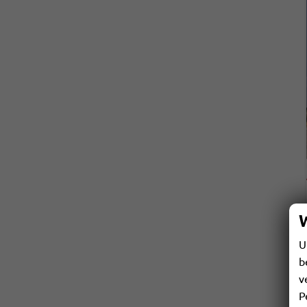
U
b
v
P