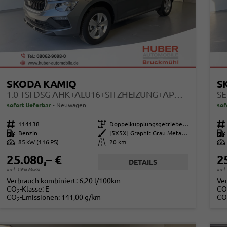
SKODA KAMIQ
S
1.0 TSI DSG AHK+ALU16+SITZHEIZUNG+APPCONNECT+GV5+LED+NEBEL+KLIMA
sofort lieferbar
Neuwagen
sof
Fahrzeugnr.
114138
Getriebe
Doppelkupplungsgetriebe (DSG)
Fahrzeugnr.
Kraftstoff
Benzin
Außenfarbe
[5X5X] Graphit Grau Metallic
Kraftstoff
Leistung
85 kW (116 PS)
Kilometerstand
20 km
Leistung
25.080,– €
2
DETAILS
incl. 19% MwSt.
incl
Verbrauch kombiniert:
6,20 l/100km
Ve
CO
-Klasse:
E
CO
2
CO
-Emissionen:
141,00 g/km
CO
2