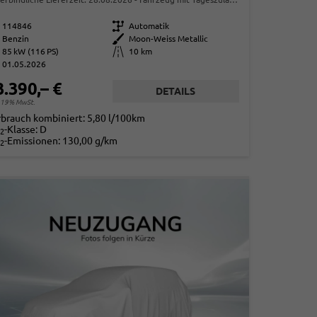
114846
Getriebe
Automatik
Benzin
Außenfarbe
Moon-Weiss Metallic
85 kW (116 PS)
Kilometerstand
10 km
01.05.2026
3.390,– €
DETAILS
. 19% MwSt.
rbrauch kombiniert:
5,80 l/100km
-Klasse:
D
2
-Emissionen:
130,00 g/km
2