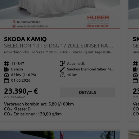
SKODA KAMIQ
S
SELECTION 1.0 TSI DSG 17 ZOLL SUNSET KAMERA PDC V+H
unverbindliche Lieferzeit:
28.08.2026
Fahrzeug mit Tageszulassung
unv
Fahrzeugnr.
114847
Getriebe
Automatik
Fahrzeugnr.
Kraftstoff
Benzin
Außenfarbe
Smokey Diamond Silber Metallic
Kraftstoff
Leistung
85 kW (116 PS)
Kilometerstand
10 km
Leistung
01.05.2026
23.390,– €
2
DETAILS
incl. 19% MwSt.
incl
Verbrauch kombiniert:
5,80 l/100km
Ve
CO
-Klasse:
D
CO
2
CO
-Emissionen:
130,00 g/km
CO
2