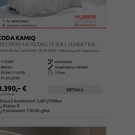
KODA KAMIQ
SELECTION 1.0 TSI DSG 17 ZOLL SUNSET KAMERA PDC V+H
erbindliche Lieferzeit:
28.08.2026
Fahrzeug mit Tageszulassung
115283
Getriebe
Automatik
Benzin
Außenfarbe
Graphitgrau Metallic
85 kW (116 PS)
Kilometerstand
10 km
01.05.2026
3.390,– €
DETAILS
. 19% MwSt.
rbrauch kombiniert:
5,80 l/100km
-Klasse:
D
2
-Emissionen:
130,00 g/km
2