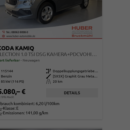
KODA KAMIQ
SELECTION 1.0 TSI DSG KAMERA+PDCVOHI+SITZHEIZUNG+APPCONNECT+SUNSET+ALU16
ort lieferbar
Neuwagen
115144
Getriebe
Doppelkupplungsgetriebe (DSG)
Benzin
Außenfarbe
[5X5X] Graphit Grau Metallic
85 kW (116 PS)
Kilometerstand
20 km
5.080,– €
DETAILS
. 19% MwSt.
rbrauch kombiniert:
6,20 l/100km
-Klasse:
E
2
-Emissionen:
141,00 g/km
2