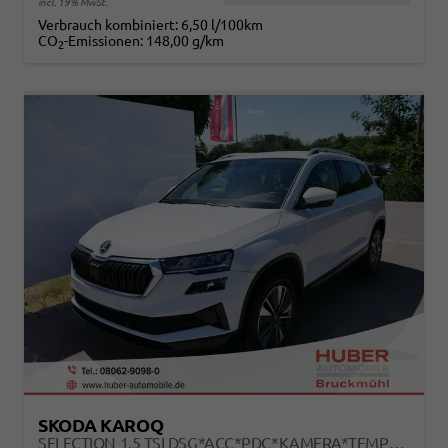
incl. 19% MwSt.
Verbrauch kombiniert:
6,50 l/100km
CO
-Emissionen:
148,00 g/km
2
SKODA KAROQ
SELECTION 1.5 TSI DSG*ACC*PDC*KAMERA*TEMPOMAT*LED*SMARTLINK*KLIMA*RADIO*17-ZOLL