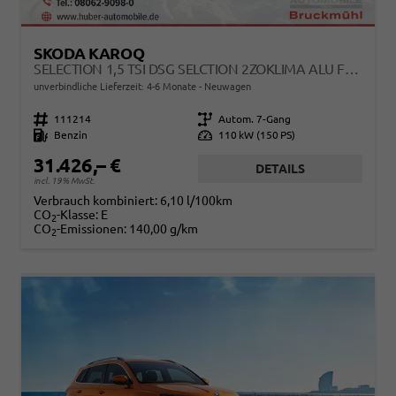
SKODA KAROQ
SELECTION 1,5 TSI DSG SELCTION 2ZOKLIMA ALU FELGEN 5J GARANTIE SITZHEIZUNG LED SCHEINWERFER TEMPOMAT
unverbindliche Lieferzeit: 4-6 Monate
Neuwagen
Fahrzeugnr.
111214
Getriebe
Autom. 7-Gang
Kraftstoff
Benzin
Leistung
110 kW (150 PS)
31.426,– €
DETAILS
incl. 19% MwSt.
Verbrauch kombiniert:
6,10 l/100km
CO
-Klasse:
E
2
CO
-Emissionen:
140,00 g/km
2