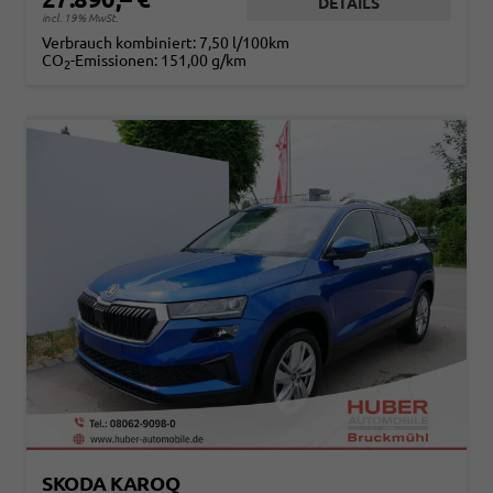
DETAILS
incl. 19% MwSt.
Verbrauch kombiniert:
7,50 l/100km
CO
-Emissionen:
151,00 g/km
2
SKODA KAROQ