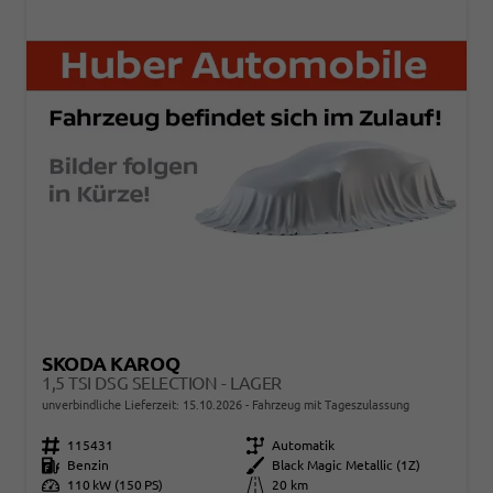
SKODA KAROQ
1,5 TSI DSG SELECTION - LAGER
unverbindliche Lieferzeit:
15.10.2026
Fahrzeug mit Tageszulassung
Fahrzeugnr.
115431
Getriebe
Automatik
Kraftstoff
Benzin
Außenfarbe
Black Magic Metallic (1Z)
Leistung
110 kW (150 PS)
Kilometerstand
20 km