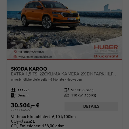
SKODA KAROQ
EXTRA 1,5 TSI 2ZOKLIMA KAMERA 2X EINPARKHILFE ALU FELGEN 5J GARANTIE SITZHEIZUNG LED SCHEINWERFER ACC
unverbindliche Lieferzeit: 4-6 Monate
Neuwagen
Fahrzeugnr.
111225
Getriebe
Schalt. 6-Gang
Kraftstoff
Benzin
Leistung
110 kW (150 PS)
30.504,– €
DETAILS
incl. 19% MwSt.
Verbrauch kombiniert:
6,10 l/100km
CO
-Klasse:
E
2
CO
-Emissionen:
138,00 g/km
2