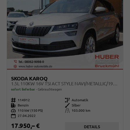
SKODA KAROQ
1.5L 110KW 16V TSI ACT STYLE NAVI/METALLIC/19ZOLL
sofort lieferbar
Gebrauchtwagen
Fahrzeugnr.
114912
Getriebe
Automatik
Kraftstoff
Benzin
Außenfarbe
Silber
Leistung
110 kW (150 PS)
Kilometerstand
103.000 km
27.04.2022
17.950,– €
DETAILS