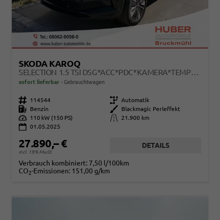
SKODA KAROQ
SELECTION 1.5 TSI DSG*ACC*PDC*KAMERA*TEMPOMAT*LED*SMARTLINK*KLIMA*RADIO*17-ZOLL
sofort lieferbar
Gebrauchtwagen
Fahrzeugnr.
114544
Getriebe
Automatik
Kraftstoff
Benzin
Außenfarbe
Blackmagic Perleffekt
Leistung
110 kW (150 PS)
Kilometerstand
21.900 km
01.05.2025
27.890,– €
DETAILS
incl. 19% MwSt.
Verbrauch kombiniert:
7,50 l/100km
CO
-Emissionen:
151,00 g/km
2