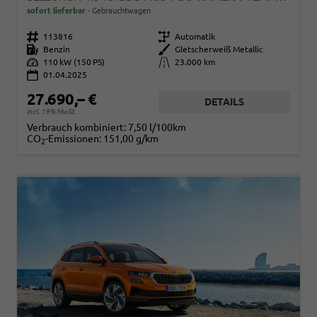
sofort lieferbar
Gebrauchtwagen
Fahrzeugnr.
113816
Getriebe
Automatik
Kraftstoff
Benzin
Außenfarbe
Gletscherweiß Metallic
Leistung
110 kW (150 PS)
Kilometerstand
23.000 km
01.04.2025
27.690,– €
DETAILS
incl. 19% MwSt.
Verbrauch kombiniert:
7,50 l/100km
CO
-Emissionen:
151,00 g/km
2