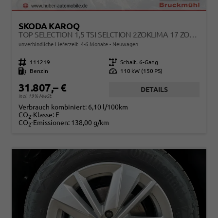
SKODA KAROQ
TOP SELECTION 1,5 TSI SELCTION 2ZOKLIMA 17 ZOLL ALU FELGEN 5J GARANTIE SITZHEIZUNG MATRIX ACC
unverbindliche Lieferzeit: 4-6 Monate
Neuwagen
Fahrzeugnr.
111219
Getriebe
Schalt. 6-Gang
Kraftstoff
Benzin
Leistung
110 kW (150 PS)
31.807,– €
DETAILS
incl. 19% MwSt.
Verbrauch kombiniert:
6,10 l/100km
CO
-Klasse:
E
2
CO
-Emissionen:
138,00 g/km
2