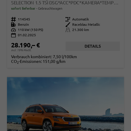
SELECTION 1.5 TSI DSG*ACC*PDC*KAMERA*TEMPOMAT*LED*SMARTLINK*KLIMA*RADIO*17-ZOLL
sofort lieferbar
Gebrauchtwagen
Fahrzeugnr.
114545
Getriebe
Automatik
Kraftstoff
Benzin
Außenfarbe
Raceblau Metallic
Leistung
110 kW (150 PS)
Kilometerstand
21.300 km
01.02.2025
28.190,– €
DETAILS
incl. 19% MwSt.
Verbrauch kombiniert:
7,50 l/100km
CO
-Emissionen:
151,00 g/km
2