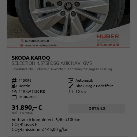
SKODA KAROQ
SELECTION 1.5TSI DSG AHK NAVI GV5
unverbindliche Lieferzeit:
4 Wochen
Fahrzeug mit Tageszulassung
Fahrzeugnr.
115096
Getriebe
Automatik
Kraftstoff
Benzin
Außenfarbe
Black Magic Perleffekt
Leistung
110 kW (150 PS)
Kilometerstand
10 km
01.06.2026
31.890,– €
DETAILS
incl. 19% MwSt.
Verbrauch kombiniert:
6,40 l/100km
CO
-Klasse:
E
2
CO
-Emissionen:
145,00 g/km
2