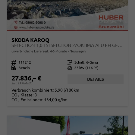
SKODA KAROQ
SELECTION 1,0 TSI SELCTION 2ZOKLIMA ALU FELGEN 5J GARANTIE SITZHEIZUNG LED SCHEINWERFER TEMPOMAT
unverbindliche Lieferzeit: 4-6 Monate
Neuwagen
Fahrzeugnr.
111212
Getriebe
Schalt. 6-Gang
Kraftstoff
Benzin
Leistung
85 kW (116 PS)
27.836,– €
DETAILS
incl. 19% MwSt.
Verbrauch kombiniert:
5,90 l/100km
CO
-Klasse:
D
2
CO
-Emissionen:
134,00 g/km
2