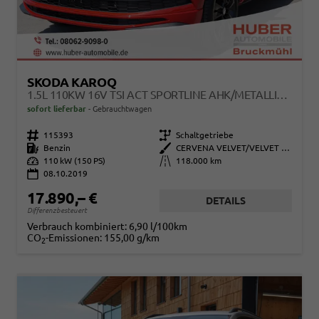
SKODA KAROQ
1.5L 110KW 16V TSI ACT SPORTLINE AHK/METALLIC/SCHIEBEDACH/NAVI
sofort lieferbar
Gebrauchtwagen
Fahrzeugnr.
115393
Getriebe
Schaltgetriebe
Kraftstoff
Benzin
Außenfarbe
CERVENA VELVET/VELVET RED
Leistung
110 kW (150 PS)
Kilometerstand
118.000 km
08.10.2019
17.890,– €
DETAILS
Differenzbesteuert
Verbrauch kombiniert:
6,90 l/100km
CO
-Emissionen:
155,00 g/km
2