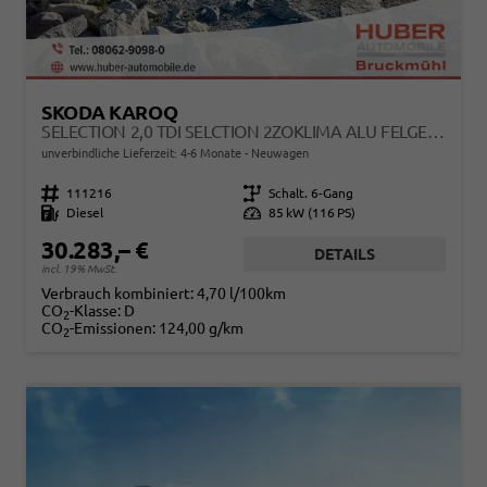
SKODA KAROQ
SELECTION 2,0 TDI SELCTION 2ZOKLIMA ALU FELGEN 5J GARANTIE SITZHEIZUNG LED SCHEINWERFER TEMPOMAT
unverbindliche Lieferzeit: 4-6 Monate
Neuwagen
Fahrzeugnr.
111216
Getriebe
Schalt. 6-Gang
Kraftstoff
Diesel
Leistung
85 kW (116 PS)
30.283,– €
DETAILS
incl. 19% MwSt.
Verbrauch kombiniert:
4,70 l/100km
CO
-Klasse:
D
2
CO
-Emissionen:
124,00 g/km
2