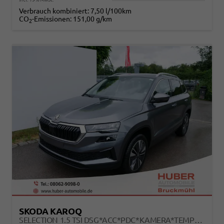
Verbrauch kombiniert:
7,50 l/100km
CO
-Emissionen:
151,00 g/km
2
SKODA KAROQ
SELECTION 1.5 TSI DSG*ACC*PDC*KAMERA*TEMPOMAT*LED*SMARTLINK*KLIMA*RADIO*17-ZOLL