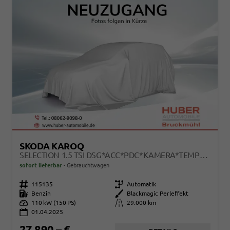
SKODA KAROQ
SELECTION 1.5 TSI DSG*ACC*PDC*KAMERA*TEMPOMAT*LED*SMARTLINK*KLIMA*RADIO*17-ZOLL
sofort lieferbar
Gebrauchtwagen
Fahrzeugnr.
115135
Getriebe
Automatik
Kraftstoff
Benzin
Außenfarbe
Blackmagic Perleffekt
Leistung
110 kW (150 PS)
Kilometerstand
29.000 km
01.04.2025
27.890,– €