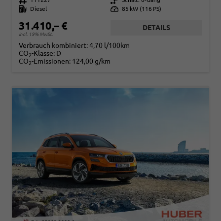
Kraftstoff
Diesel
Leistung
85 kW (116 PS)
31.410,– €
DETAILS
incl. 19% MwSt.
Verbrauch kombiniert:
4,70 l/100km
CO
-Klasse:
D
2
CO
-Emissionen:
124,00 g/km
2