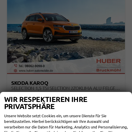
SKODA KAROQ
SELECTION 1,5 TSI SELCTION 2ZOKLIMA ALU FELGEN 5J GARANTIE SITZHEIZUNG LED SCHEINWERFER TEMPOMAT
unverbindliche Lieferzeit: 4-6 Monate
Neuwagen
WIR RESPEKTIEREN IHRE
PRIVATSPHÄRE
Fahrzeugnr.
111213
Getriebe
Schalt. 6-Gang
Kraftstoff
Benzin
Leistung
110 kW (150 PS)
Unsere Website setzt Cookies ein, um unsere Dienste für Sie
29.383,– €
DETAILS
bereitzustellen. Hierbei berücksichtigen wir Ihre Auswahl und
incl. 19% MwSt.
verarbeiten nur die Daten für Marketing, Analytics und Personalisierung,