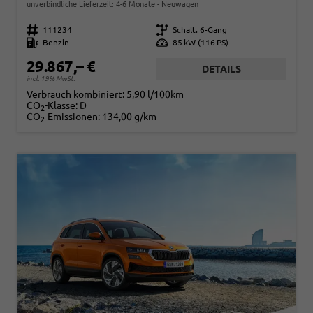
unverbindliche Lieferzeit: 4-6 Monate
Neuwagen
Fahrzeugnr.
111234
Getriebe
Schalt. 6-Gang
Kraftstoff
Benzin
Leistung
85 kW (116 PS)
29.867,– €
DETAILS
incl. 19% MwSt.
Verbrauch kombiniert:
5,90 l/100km
CO
-Klasse:
D
2
CO
-Emissionen:
134,00 g/km
2