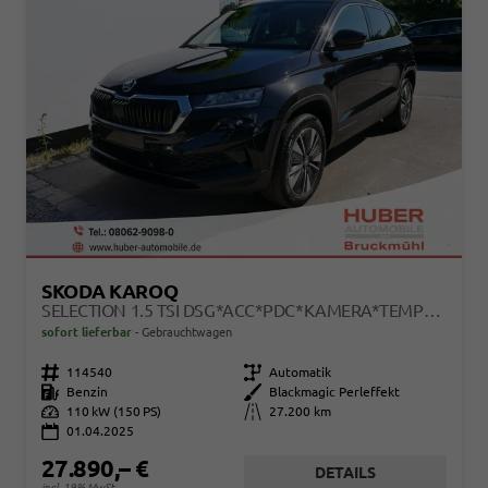
SKODA KAROQ
SELECTION 1.5 TSI DSG*ACC*PDC*KAMERA*TEMPOMAT*LED*SMARTLINK*KLIMA*RADIO*17-ZOLL
sofort lieferbar
Gebrauchtwagen
Fahrzeugnr.
114540
Getriebe
Automatik
Kraftstoff
Benzin
Außenfarbe
Blackmagic Perleffekt
Leistung
110 kW (150 PS)
Kilometerstand
27.200 km
01.04.2025
27.890,– €
DETAILS
incl. 19% MwSt.