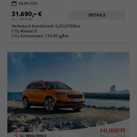
08.08.2026
31.690,– €
DETAILS
incl. 19% MwSt.
Verbrauch kombiniert:
6,20 l/100km
CO
-Klasse:
E
2
CO
-Emissionen:
139,00 g/km
2