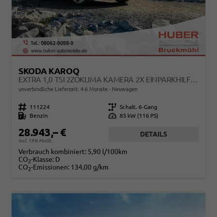
SKODA KAROQ
EXTRA 1,0 TSI 2ZOKLIMA KAMERA 2X EINPARKHILFE ALU FELGEN 5J GARANTIE SITZHEIZUNG LED SCHEINWERFER ACC
unverbindliche Lieferzeit: 4-6 Monate
Neuwagen
Fahrzeugnr.
111224
Getriebe
Schalt. 6-Gang
Kraftstoff
Benzin
Leistung
85 kW (116 PS)
28.943,– €
DETAILS
incl. 19% MwSt.
Verbrauch kombiniert:
5,90 l/100km
CO
-Klasse:
D
2
CO
-Emissionen:
134,00 g/km
2