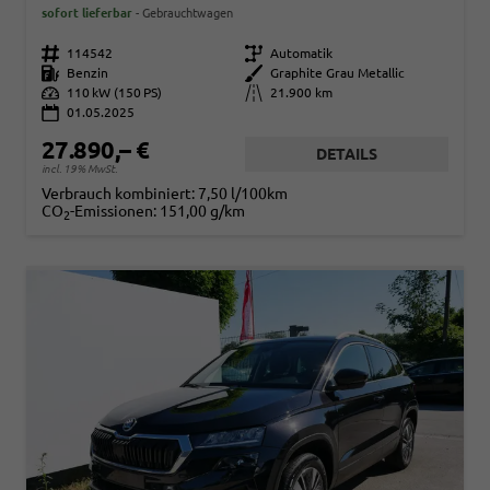
sofort lieferbar
Gebrauchtwagen
Fahrzeugnr.
114542
Getriebe
Automatik
Kraftstoff
Benzin
Außenfarbe
Graphite Grau Metallic
Leistung
110 kW (150 PS)
Kilometerstand
21.900 km
01.05.2025
27.890,– €
DETAILS
incl. 19% MwSt.
Verbrauch kombiniert:
7,50 l/100km
CO
-Emissionen:
151,00 g/km
2