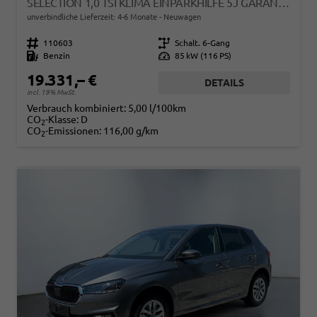
SELECTION 1,0 TSI KLIMA EINPARKHILFE 5J GARANTIE LED APPLE CARPLAY BLUETOOTH
unverbindliche Lieferzeit: 4-6 Monate
Neuwagen
Fahrzeugnr.
110603
Getriebe
Schalt. 6-Gang
Kraftstoff
Benzin
Leistung
85 kW (116 PS)
19.331,– €
DETAILS
incl. 19% MwSt.
Verbrauch kombiniert:
5,00 l/100km
CO
-Klasse:
D
2
CO
-Emissionen:
116,00 g/km
2