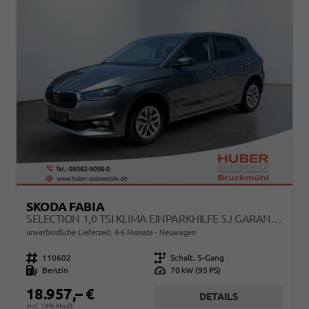
SKODA FABIA
SELECTION 1,0 TSI KLIMA EINPARKHILFE 5J GARANTIE LED APPLE CARPLAY BLUETOOTH
unverbindliche Lieferzeit: 4-6 Monate
Neuwagen
Fahrzeugnr.
110602
Getriebe
Schalt. 5-Gang
Kraftstoff
Benzin
Leistung
70 kW (95 PS)
18.957,– €
DETAILS
incl. 19% MwSt.