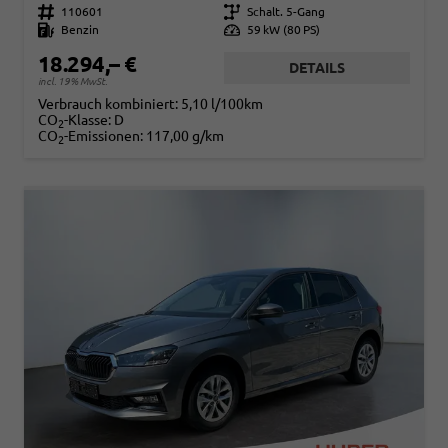
Fahrzeugnr.
110601
Getriebe
Schalt. 5-Gang
Kraftstoff
Benzin
Leistung
59 kW (80 PS)
18.294,– €
DETAILS
incl. 19% MwSt.
Verbrauch kombiniert:
5,10 l/100km
CO
-Klasse:
D
2
CO
-Emissionen:
117,00 g/km
2