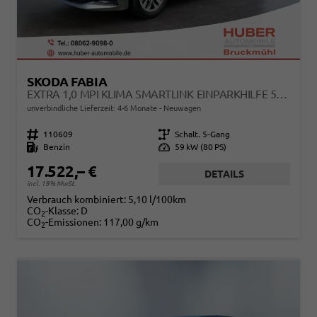
SKODA FABIA
EXTRA 1,0 MPI KLIMA SMARTLINK EINPARKHILFE 5J GARANTIE LED SCHEINWERFER BLUETOOTH
unverbindliche Lieferzeit: 4-6 Monate
Neuwagen
Fahrzeugnr.
110609
Getriebe
Schalt. 5-Gang
Kraftstoff
Benzin
Leistung
59 kW (80 PS)
17.522,– €
DETAILS
incl. 19% MwSt.
Verbrauch kombiniert:
5,10 l/100km
CO
-Klasse:
D
2
CO
-Emissionen:
117,00 g/km
2