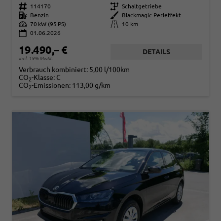
Fahrzeugnr.
114170
Getriebe
Schaltgetriebe
Kraftstoff
Benzin
Außenfarbe
Blackmagic Perleffekt
Leistung
70 kW (95 PS)
Kilometerstand
10 km
01.06.2026
19.490,– €
DETAILS
incl. 19% MwSt.
Verbrauch kombiniert:
5,00 l/100km
CO
-Klasse:
C
2
CO
-Emissionen:
113,00 g/km
2