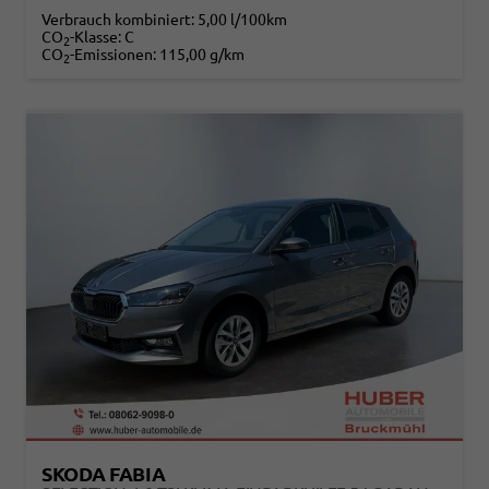
Verbrauch kombiniert:
5,00 l/100km
CO
-Klasse:
C
2
CO
-Emissionen:
115,00 g/km
2
SKODA FABIA