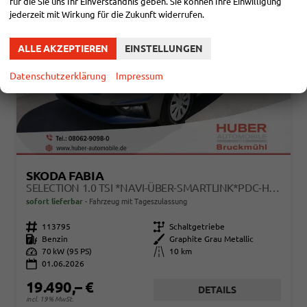
für die Sie uns Ihr Einverständnis geben. Sie können Ihre Einwilligung
jederzeit mit Wirkung für die Zukunft widerrufen.
ALLE AKZEPTIEREN
EINSTELLUNGEN
Datenschutzerklärung
Impressum
SKODA FABIA
SELECTION 1.0 TSI *NAVI-ÜBER-SMARTLINK*PDC-HI*LED*SHZ*KLIMA*RADIO
sofort lieferbar
Fahrzeug mit Tageszulassung
Fahrzeugnr.
113795
Getriebe
Schaltgetriebe
Kraftstoff
Benzin
Außenfarbe
Graphite Grau Metallic
Leistung
70 kW (95 PS)
Kilometerstand
10 km
01.06.2026
19.490,– €
DETAILS
incl. 19% MwSt.