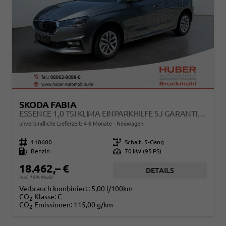
SKODA FABIA
ESSENCE 1,0 TSI KLIMA EINPARKHILFE 5J GARANTIE LED SCHEINWERFER BLUETOOTH
unverbindliche Lieferzeit: 4-6 Monate
Neuwagen
Fahrzeugnr.
110600
Getriebe
Schalt. 5-Gang
Kraftstoff
Benzin
Leistung
70 kW (95 PS)
18.462,– €
DETAILS
incl. 19% MwSt.
Verbrauch kombiniert:
5,00 l/100km
CO
-Klasse:
C
2
CO
-Emissionen:
115,00 g/km
2