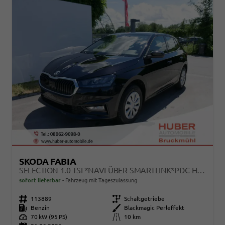
SKODA FABIA
SELECTION 1.0 TSI *NAVI-ÜBER-SMARTLINK*PDC-HI*LED*SHZ*KLIMA*RADIO
sofort lieferbar
Fahrzeug mit Tageszulassung
Fahrzeugnr.
113889
Getriebe
Schaltgetriebe
Kraftstoff
Benzin
Außenfarbe
Blackmagic Perleffekt
Leistung
70 kW (95 PS)
Kilometerstand
10 km