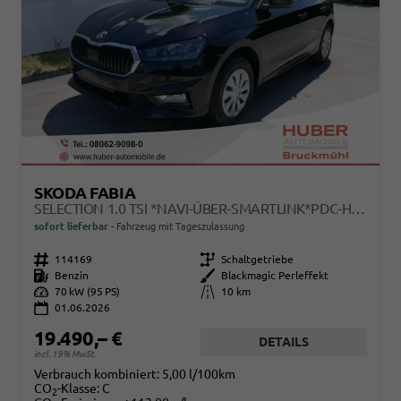
SKODA FABIA
SELECTION 1.0 TSI *NAVI-ÜBER-SMARTLINK*PDC-HI*LED*SHZ*KLIMA*RADIO
sofort lieferbar
Fahrzeug mit Tageszulassung
Fahrzeugnr.
114169
Getriebe
Schaltgetriebe
Kraftstoff
Benzin
Außenfarbe
Blackmagic Perleffekt
Leistung
70 kW (95 PS)
Kilometerstand
10 km
01.06.2026
19.490,– €
DETAILS
incl. 19% MwSt.
Verbrauch kombiniert:
5,00 l/100km
CO
-Klasse:
C
2