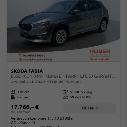
SKODA FABIA
ESSENCE 1,0 MPI KLIMA EINPARKHILFE 5J GARANTIE LED SCHEINWERFER BLUETOOTH
unverbindliche Lieferzeit: 4-6 Monate
Neuwagen
Fahrzeugnr.
110592
Getriebe
Schalt. 5-Gang
Kraftstoff
Benzin
Leistung
59 kW (80 PS)
17.766,– €
DETAILS
incl. 19% MwSt.
Verbrauch kombiniert:
5,10 l/100km
CO
-Klasse:
D
2