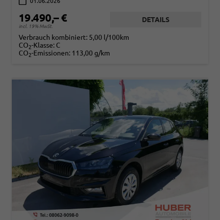
01.06.2026
19.490,– €
DETAILS
incl. 19% MwSt.
Verbrauch kombiniert:
5,00 l/100km
CO
-Klasse:
C
2
CO
-Emissionen:
113,00 g/km
2