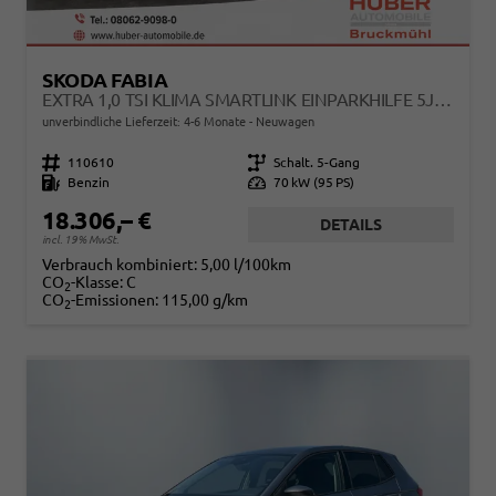
SKODA FABIA
EXTRA 1,0 TSI KLIMA SMARTLINK EINPARKHILFE 5J GARANTIE LED SCHEINWERFER BLUETOOTH
unverbindliche Lieferzeit: 4-6 Monate
Neuwagen
Fahrzeugnr.
110610
Getriebe
Schalt. 5-Gang
Kraftstoff
Benzin
Leistung
70 kW (95 PS)
18.306,– €
DETAILS
incl. 19% MwSt.
Verbrauch kombiniert:
5,00 l/100km
CO
-Klasse:
C
2
CO
-Emissionen:
115,00 g/km
2