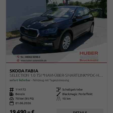
SKODA FABIA
SELECTION 1.0 TSI *NAVI-ÜBER-SMARTLINK*PDC-HI*LED*SHZ*KLIMA*RADIO
sofort lieferbar
Fahrzeug mit Tageszulassung
Fahrzeugnr.
114172
Getriebe
Schaltgetriebe
Kraftstoff
Benzin
Außenfarbe
Blackmagic Perleffekt
Leistung
70 kW (95 PS)
Kilometerstand
10 km
01.06.2026
19.490,– €
DETAILS