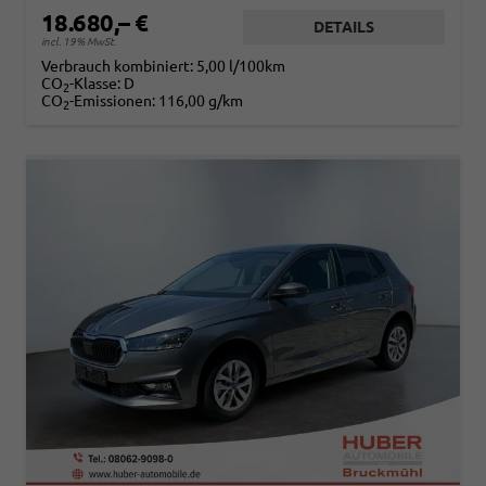
18.680,– €
DETAILS
incl. 19% MwSt.
Verbrauch kombiniert:
5,00 l/100km
CO
-Klasse:
D
2
CO
-Emissionen:
116,00 g/km
2