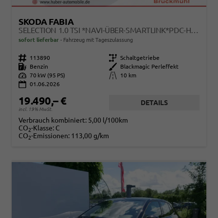
SKODA FABIA
SELECTION 1.0 TSI *NAVI-ÜBER-SMARTLINK*PDC-HI*LED*SHZ*KLIMA*RADIO
sofort lieferbar
Fahrzeug mit Tageszulassung
Fahrzeugnr.
113890
Getriebe
Schaltgetriebe
Kraftstoff
Benzin
Außenfarbe
Blackmagic Perleffekt
Leistung
70 kW (95 PS)
Kilometerstand
10 km
01.06.2026
19.490,– €
DETAILS
incl. 19% MwSt.
Verbrauch kombiniert:
5,00 l/100km
CO
-Klasse:
C
2
CO
-Emissionen:
113,00 g/km
2