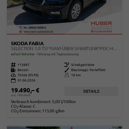
SKODA FABIA
SELECTION 1.0 TSI *NAVI-ÜBER-SMARTLINK*PDC-HI*LED*SHZ*KLIMA*RADIO
sofort lieferbar
Fahrzeug mit Tageszulassung
Fahrzeugnr.
113887
Getriebe
Schaltgetriebe
Kraftstoff
Benzin
Außenfarbe
Blackmagic Perleffekt
Leistung
70 kW (95 PS)
Kilometerstand
10 km
01.06.2026
19.490,– €
DETAILS
incl. 19% MwSt.
Verbrauch kombiniert:
5,00 l/100km
CO
-Klasse:
C
2
CO
-Emissionen:
113,00 g/km
2