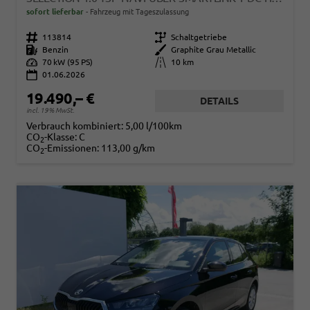
sofort lieferbar
Fahrzeug mit Tageszulassung
Fahrzeugnr.
113814
Getriebe
Schaltgetriebe
Kraftstoff
Benzin
Außenfarbe
Graphite Grau Metallic
Leistung
70 kW (95 PS)
Kilometerstand
10 km
01.06.2026
19.490,– €
DETAILS
incl. 19% MwSt.
Verbrauch kombiniert:
5,00 l/100km
CO
-Klasse:
C
2
CO
-Emissionen:
113,00 g/km
2