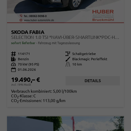
SKODA FABIA
SELECTION 1.0 TSI *NAVI-ÜBER-SMARTLINK*PDC-HI*LED*SHZ*KLIMA*RADIO
sofort lieferbar
Fahrzeug mit Tageszulassung
Fahrzeugnr.
114171
Getriebe
Schaltgetriebe
Kraftstoff
Benzin
Außenfarbe
Blackmagic Perleffekt
Leistung
70 kW (95 PS)
Kilometerstand
10 km
01.06.2026
19.490,– €
DETAILS
incl. 19% MwSt.
Verbrauch kombiniert:
5,00 l/100km
CO
-Klasse:
C
2
CO
-Emissionen:
113,00 g/km
2