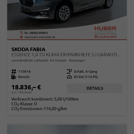
SKODA FABIA
ESSENCE 1,0 TSI KLIMA EINPARKHILFE 5J GARANTIE LED SCHEINWERFER BLUETOOTH
unverbindliche Lieferzeit: 4-6 Monate
Neuwagen
Fahrzeugnr.
110616
Getriebe
Schalt. 6-Gang
Kraftstoff
Benzin
Leistung
85 kW (116 PS)
18.836,– €
DETAILS
incl. 19% MwSt.
Verbrauch kombiniert:
5,00 l/100km
CO
-Klasse:
D
2
CO
-Emissionen:
116,00 g/km
2