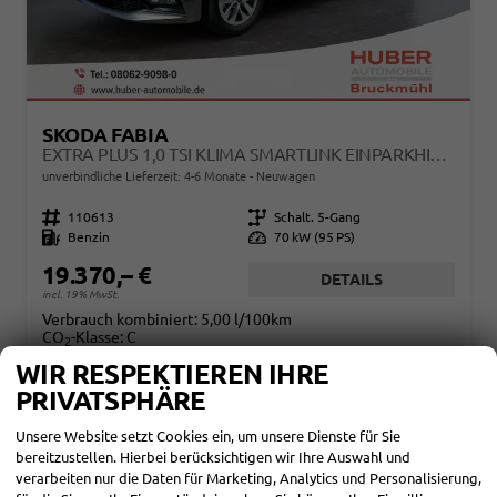
SKODA FABIA
EXTRA PLUS 1,0 TSI KLIMA SMARTLINK EINPARKHILFE 5J GARANTIE LED ALU FELGEN KAMERA SITZHEIZUNG BLUETOOTH
unverbindliche Lieferzeit: 4-6 Monate
Neuwagen
Fahrzeugnr.
110613
Getriebe
Schalt. 5-Gang
Kraftstoff
Benzin
Leistung
70 kW (95 PS)
19.370,– €
DETAILS
incl. 19% MwSt.
Verbrauch kombiniert:
5,00 l/100km
CO
-Klasse:
C
2
CO
-Emissionen:
115,00 g/km
2
WIR RESPEKTIEREN IHRE
PRIVATSPHÄRE
Unsere Website setzt Cookies ein, um unsere Dienste für Sie
bereitzustellen. Hierbei berücksichtigen wir Ihre Auswahl und
verarbeiten nur die Daten für Marketing, Analytics und Personalisierung,