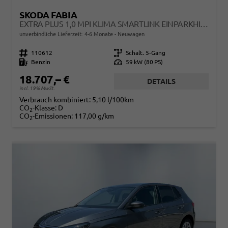
SKODA FABIA
EXTRA PLUS 1,0 MPI KLIMA SMARTLINK EINPARKHILFE 5J GARANTIE LED ALU FELGEN KAMERA SITZHEIZUNG BLUETOOTH
unverbindliche Lieferzeit: 4-6 Monate
Neuwagen
Fahrzeugnr.
110612
Getriebe
Schalt. 5-Gang
Kraftstoff
Benzin
Leistung
59 kW (80 PS)
18.707,– €
DETAILS
incl. 19% MwSt.
Verbrauch kombiniert:
5,10 l/100km
CO
-Klasse:
D
2
CO
-Emissionen:
117,00 g/km
2