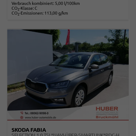
Verbrauch kombiniert:
5,00 l/100km
CO
-Klasse:
C
2
CO
-Emissionen:
113,00 g/km
2
SKODA FABIA
SELECTION 1.0 TSI *NAVI-ÜBER-SMARTLINK*PDC-HI*LED*SHZ*KLIMA*RADIO