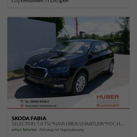
CO
-Emissionen:
113,00 g/km
2
SKODA FABIA
SELECTION 1.0 TSI *NAVI-ÜBER-SMARTLINK*PDC-HI*LED*SHZ*KLIMA*RADIO
sofort lieferbar
Fahrzeug mit Tageszulassung