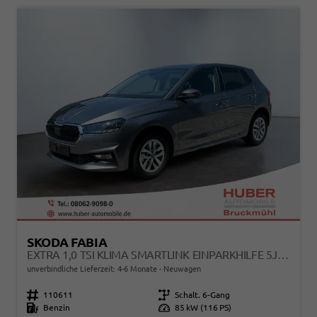
SKODA FABIA
EXTRA 1,0 TSI KLIMA SMARTLINK EINPARKHILFE 5J GARANTIE LED SCHEINWERFER BLUETOOTH
unverbindliche Lieferzeit: 4-6 Monate
Neuwagen
Fahrzeugnr.
110611
Getriebe
Schalt. 6-Gang
Kraftstoff
Benzin
Leistung
85 kW (116 PS)