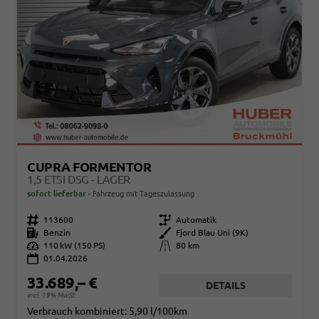
CUPRA FORMENTOR
1,5 ETSI DSG - LAGER
sofort lieferbar
Fahrzeug mit Tageszulassung
Fahrzeugnr.
113600
Getriebe
Automatik
Kraftstoff
Benzin
Außenfarbe
Fjord Blau Uni (9K)
Leistung
110 kW (150 PS)
Kilometerstand
80 km
01.04.2026
33.689,– €
DETAILS
incl. 19% MwSt.
Verbrauch kombiniert:
5,90 l/100km