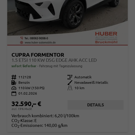
CUPRA FORMENTOR
1.5 ETSI 110 KW DSG EDGE AHK ACC LED
sofort lieferbar
Fahrzeug mit Tageszulassung
Fahrzeugnr.
112128
Getriebe
Automatik
Kraftstoff
Benzin
Außenfarbe
Nevadaweiß Metallic
Leistung
110 kW (150 PS)
Kilometerstand
10 km
01.02.2026
32.590,– €
DETAILS
incl. 19% MwSt.
Verbrauch kombiniert:
6,20 l/100km
CO
-Klasse:
E
2
CO
-Emissionen:
140,00 g/km
2