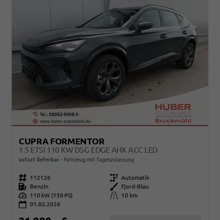
CUPRA FORMENTOR
1.5 ETSI 110 KW DSG EDGE AHK ACC LED
sofort lieferbar
Fahrzeug mit Tageszulassung
Fahrzeugnr.
112126
Getriebe
Automatik
Kraftstoff
Benzin
Außenfarbe
Fjord-Blau
Leistung
110 kW (150 PS)
Kilometerstand
10 km
01.02.2026