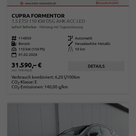
CUPRA FORMENTOR
1.5 ETSI 110 KW DSG AHK ACC LED
sofort lieferbar
Fahrzeug mit Tageszulassung
Fahrzeugnr.
114850
Getriebe
Automatik
Kraftstoff
Benzin
Außenfarbe
Nevadawhite Metallic
Leistung
110 kW (150 PS)
Kilometerstand
10 km
01.02.2026
31.590,– €
DETAILS
incl. 19% MwSt.
Verbrauch kombiniert:
6,20 l/100km
CO
-Klasse:
E
2
CO
-Emissionen:
140,00 g/km
2