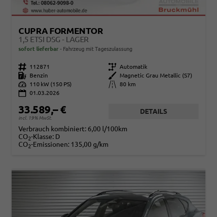
CUPRA FORMENTOR
1,5 ETSI DSG - LAGER
sofort lieferbar
Fahrzeug mit Tageszulassung
Fahrzeugnr.
112871
Getriebe
Automatik
Kraftstoff
Benzin
Außenfarbe
Magnetic Grau Metallic (S7)
Leistung
110 kW (150 PS)
Kilometerstand
80 km
01.03.2026
33.589,– €
DETAILS
incl. 19% MwSt.
Verbrauch kombiniert:
6,00 l/100km
CO
-Klasse:
D
2
CO
-Emissionen:
135,00 g/km
2