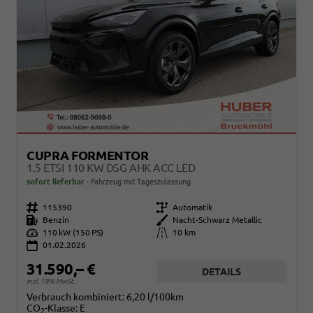
CUPRA FORMENTOR
1.5 ETSI 110 KW DSG AHK ACC LED
sofort lieferbar
Fahrzeug mit Tageszulassung
Fahrzeugnr.
115390
Getriebe
Automatik
Kraftstoff
Benzin
Außenfarbe
Nacht-Schwarz Metallic
Leistung
110 kW (150 PS)
Kilometerstand
10 km
01.02.2026
31.590,– €
DETAILS
incl. 19% MwSt.
Verbrauch kombiniert:
6,20 l/100km
CO
-Klasse:
E
2