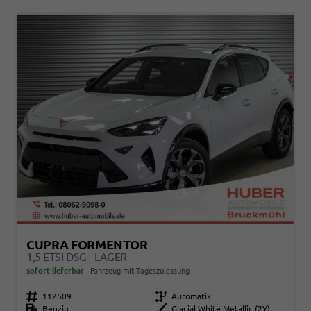
CUPRA FORMENTOR
1,5 ETSI DSG - LAGER
sofort lieferbar
Fahrzeug mit Tageszulassung
Fahrzeugnr.
112509
Getriebe
Automatik
Kraftstoff
Benzin
Außenfarbe
Glacial White Metallic (2Y)