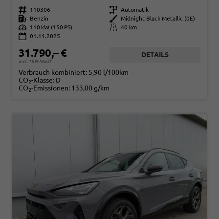
Fahrzeugnr.
110306
Getriebe
Automatik
Kraftstoff
Benzin
Außenfarbe
Midnight Black Metallic (0E)
Leistung
110 kW (150 PS)
Kilometerstand
40 km
01.11.2025
31.790,– €
DETAILS
incl. 19% MwSt.
Verbrauch kombiniert:
5,90 l/100km
CO
-Klasse:
D
2
CO
-Emissionen:
133,00 g/km
2