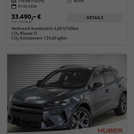
Leistung
110 kW (150 PS)
Kilometerstand
80 km
01.02.2026
33.490,– €
DETAILS
incl. 19% MwSt.
Verbrauch kombiniert:
6,00 l/100km
CO
-Klasse:
D
2
CO
-Emissionen:
134,00 g/km
2