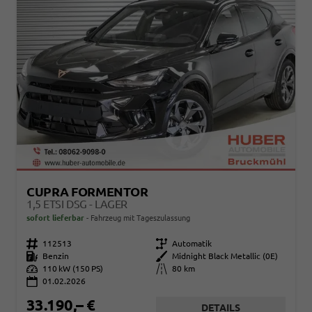
CUPRA FORMENTOR
1,5 ETSI DSG - LAGER
sofort lieferbar
Fahrzeug mit Tageszulassung
Fahrzeugnr.
112513
Getriebe
Automatik
Kraftstoff
Benzin
Außenfarbe
Midnight Black Metallic (0E)
Leistung
110 kW (150 PS)
Kilometerstand
80 km
01.02.2026
33.190,– €
DETAILS