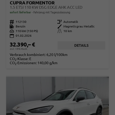
CUPRA FORMENTOR
1.5 ETSI 110 KW DSG EDGE AHK ACC LED
sofort lieferbar
Fahrzeug mit Tageszulassung
Fahrzeugnr.
112130
Getriebe
Automatik
Kraftstoff
Benzin
Außenfarbe
Magneticgrau Metallic
Leistung
110 kW (150 PS)
Kilometerstand
10 km
01.02.2026
32.390,– €
DETAILS
incl. 19% MwSt.
Verbrauch kombiniert:
6,20 l/100km
CO
-Klasse:
E
2
CO
-Emissionen:
140,00 g/km
2