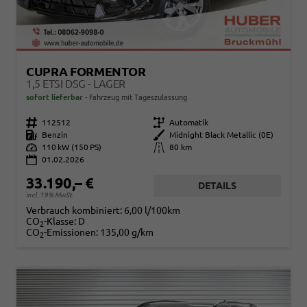
CUPRA FORMENTOR
1,5 ETSI DSG - LAGER
sofort lieferbar
Fahrzeug mit Tageszulassung
Fahrzeugnr.
112512
Getriebe
Automatik
Kraftstoff
Benzin
Außenfarbe
Midnight Black Metallic (0E)
Leistung
110 kW (150 PS)
Kilometerstand
80 km
01.02.2026
33.190,– €
DETAILS
incl. 19% MwSt.
Verbrauch kombiniert:
6,00 l/100km
CO
-Klasse:
D
2
CO
-Emissionen:
135,00 g/km
2