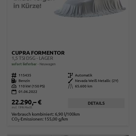
CUPRA FORMENTOR
1,5 TSI DSG - LAGER
sofort lieferbar
Neuwagen
Fahrzeugnr.
115435
Getriebe
Automatik
Kraftstoff
Benzin
Außenfarbe
Nevada Weiß Metallic (2Y)
Leistung
110 kW (150 PS)
Kilometerstand
65.600 km
01.06.2022
22.290,– €
DETAILS
incl. 19% MwSt.
Verbrauch kombiniert:
6,90 l/100km
CO
-Emissionen:
155,00 g/km
2