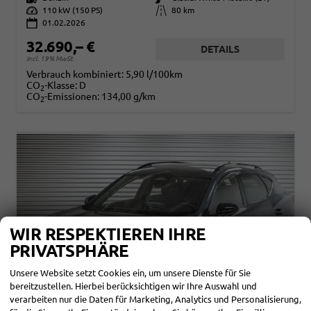
Leistung
110 kW (150 PS)
Kilometerstand
80 km
01.02.2026
32.690,– €
DETAILS
incl. 19% MwSt.
Verbrauch kombiniert:
5,90 l/100km
CO
-Klasse:
D
2
CO
-Emissionen:
134,00 g/km
2
WIR RESPEKTIEREN IHRE
PRIVATSPHÄRE
Unsere Website setzt Cookies ein, um unsere Dienste für Sie
bereitzustellen. Hierbei berücksichtigen wir Ihre Auswahl und
verarbeiten nur die Daten für Marketing, Analytics und Personalisierung,