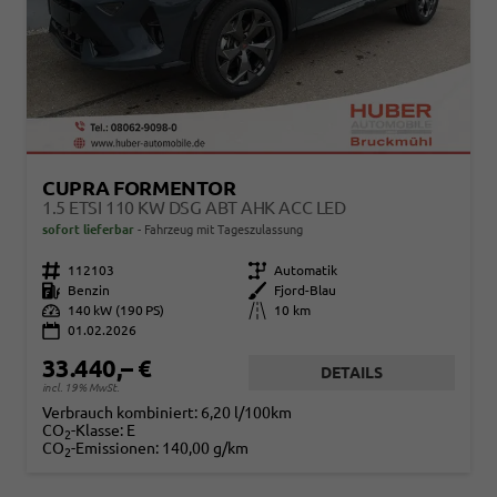
CUPRA FORMENTOR
1.5 ETSI 110 KW DSG ABT AHK ACC LED
sofort lieferbar
Fahrzeug mit Tageszulassung
Fahrzeugnr.
112103
Getriebe
Automatik
Kraftstoff
Benzin
Außenfarbe
Fjord-Blau
Leistung
140 kW (190 PS)
Kilometerstand
10 km
01.02.2026
33.440,– €
DETAILS
incl. 19% MwSt.
Verbrauch kombiniert:
6,20 l/100km
CO
-Klasse:
E
2
CO
-Emissionen:
140,00 g/km
2