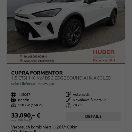
CUPRA FORMENTOR
1.5 ETSI 110 KW DSG EDGE SOUND AHK ACC LED
sofort lieferbar
Neuwagen
Fahrzeugnr.
115067
Getriebe
Automatik
Kraftstoff
Benzin
Außenfarbe
Nevadaweiß Metallic
Leistung
110 kW (150 PS)
Kilometerstand
70 km
33.090,– €
DETAILS
incl. 19% MwSt.
Verbrauch kombiniert:
6,20 l/100km
CO
-Klasse:
E