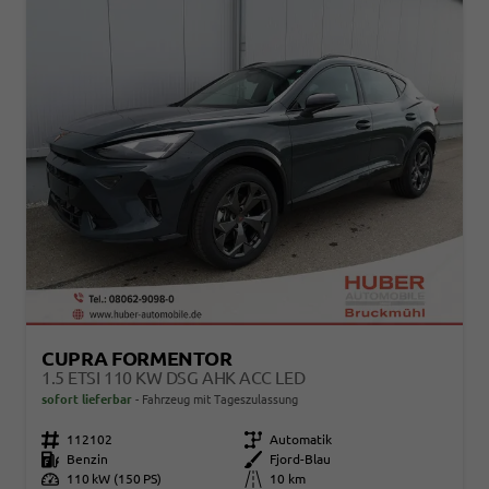
CUPRA FORMENTOR
1.5 ETSI 110 KW DSG AHK ACC LED
sofort lieferbar
Fahrzeug mit Tageszulassung
Fahrzeugnr.
112102
Getriebe
Automatik
Kraftstoff
Benzin
Außenfarbe
Fjord-Blau
Leistung
110 kW (150 PS)
Kilometerstand
10 km