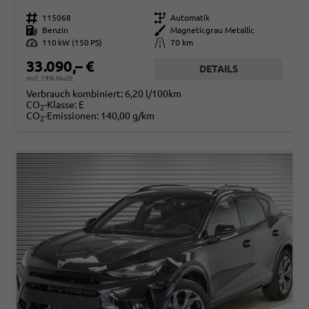
Fahrzeugnr.
115068
Getriebe
Automatik
Kraftstoff
Benzin
Außenfarbe
Magneticgrau Metallic
Leistung
110 kW (150 PS)
Kilometerstand
70 km
33.090,– €
DETAILS
incl. 19% MwSt.
Verbrauch kombiniert:
6,20 l/100km
CO
-Klasse:
E
2
CO
-Emissionen:
140,00 g/km
2