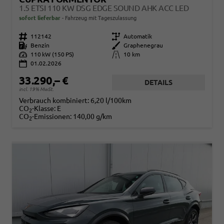
1.5 ETSI 110 KW DSG EDGE SOUND AHK ACC LED
sofort lieferbar
Fahrzeug mit Tageszulassung
Fahrzeugnr.
112142
Getriebe
Automatik
Kraftstoff
Benzin
Außenfarbe
Graphenegrau
Leistung
110 kW (150 PS)
Kilometerstand
10 km
01.02.2026
33.290,– €
DETAILS
incl. 19% MwSt.
Verbrauch kombiniert:
6,20 l/100km
CO
-Klasse:
E
2
CO
-Emissionen:
140,00 g/km
2