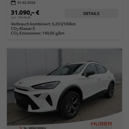
01.02.2026
31.090,– €
DETAILS
incl. 19% MwSt.
Verbrauch kombiniert:
6,20 l/100km
CO
-Klasse:
E
2
CO
-Emissionen:
140,00 g/km
2