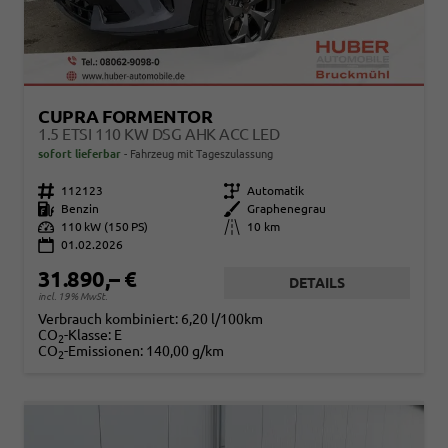
CUPRA FORMENTOR
1.5 ETSI 110 KW DSG AHK ACC LED
sofort lieferbar
Fahrzeug mit Tageszulassung
Fahrzeugnr.
112123
Getriebe
Automatik
Kraftstoff
Benzin
Außenfarbe
Graphenegrau
Leistung
110 kW (150 PS)
Kilometerstand
10 km
01.02.2026
31.890,– €
DETAILS
incl. 19% MwSt.
Verbrauch kombiniert:
6,20 l/100km
CO
-Klasse:
E
2
CO
-Emissionen:
140,00 g/km
2