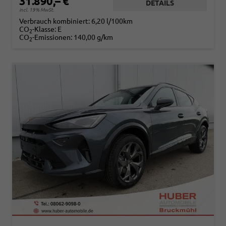
31.890,– €
DETAILS
incl. 19% MwSt.
Verbrauch kombiniert:
6,20 l/100km
CO
-Klasse:
E
2
CO
-Emissionen:
140,00 g/km
2