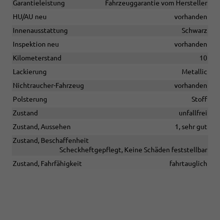
Garantieleistung
Fahrzeuggarantie vom Hersteller
HU/AU neu
vorhanden
Innenausstattung
Schwarz
Inspektion neu
vorhanden
Kilometerstand
10
Lackierung
Metallic
Nichtraucher-Fahrzeug
vorhanden
Polsterung
Stoff
Zustand
unfallfrei
Zustand, Aussehen
1, sehr gut
Zustand, Beschaffenheit
Scheckheftgepflegt, Keine Schäden feststellbar
Zustand, Fahrfähigkeit
fahrtauglich