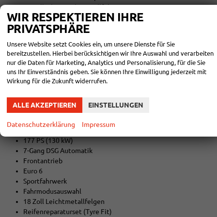
18 Zoll Libra Leichtmetallfelgen
WIR RESPEKTIEREN IHRE
Voll-LED-Scheinwerfer
PRIVATSPHÄRE
LED-Kurvenlicht
Voll-LED-Rückleuchten
Unsere Website setzt Cookies ein, um unsere Dienste für Sie
Elektrisch anklappbare und beheizbare Außenspiegel
bereitzustellen. Hierbei berücksichtigen wir Ihre Auswahl und verarbeiten
Sunset-Verglasung
nur die Daten für Marketing, Analytics und Personalisierung, für die Sie
Rot lackierte Bremssättel
uns Ihr Einverständnis geben. Sie können Ihre Einwilligung jederzeit mit
Wirkung für die Zukunft widerrufen.
RÄDER UND TECHNIK DES SKODA
ALLE AKZEPTIEREN
EINSTELLUNGEN
FABIA 130
Datenschutzerklärung
Impressum
1.5 TSI Benzinmotor
177 PS (130 kW)
7-Gang DSG Automatik
Frontantrieb
Euro 6
Sportfahrwerk
Fahrmodusauswahl
18 Zoll Leichtmetallfelgen
Reifenreparaturset (Tyre Fit)