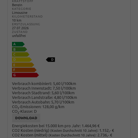
KRAFTSTOFF
Benzin
KATEGORIE
Limousine
KILOMETERSTAND
10 km
ERSTZULASSUNG
27.07.2026
ZUSTAND
unfallfrei
Verbrauch kombiniert:
5,60 l/100km
Verbrauch Innenstadt:
7,50 l/100km
Verbrauch Stadtrand:
5,60 l/100km
Verbrauch Landstraße:
4,80 l/100km
Verbrauch Autobahn:
5,70 l/100km
CO
-Emissionen:
128,00 g/km
2
CO
-Klasse:
D
2
DOWNLOAD
Energiekosten bei 15.000 km pro Jahr:
1.464,96 €
CO2 Kosten (niedrig)
:
1.152,- €
(Kosten Durchschnitt 10 Jahre)
CO2 Kosten (mittel)
:
2.736,- €
(Kosten Durchschnitt 10 Jahre)