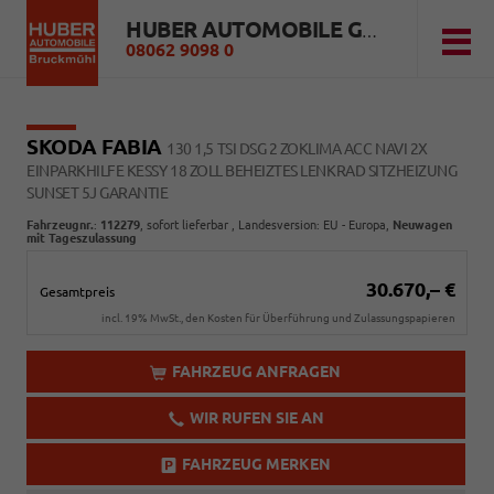
HUBER AUTOMOBILE GMBH
08062 9098 0
SKODA FABIA
130 1,5 TSI DSG 2 ZOKLIMA ACC NAVI 2X
EINPARKHILFE KESSY 18 ZOLL BEHEIZTES LENKRAD SITZHEIZUNG
SUNSET 5J GARANTIE
Fahrzeugnr.
:
112279
,
sofort lieferbar
, Landesversion: EU - Europa,
Neuwagen
mit Tageszulassung
30.670,– €
Gesamtpreis
incl. 19% MwSt., den Kosten für Überführung und Zulassungspapieren
FAHRZEUG ANFRAGEN
WIR RUFEN SIE AN
FAHRZEUG MERKEN