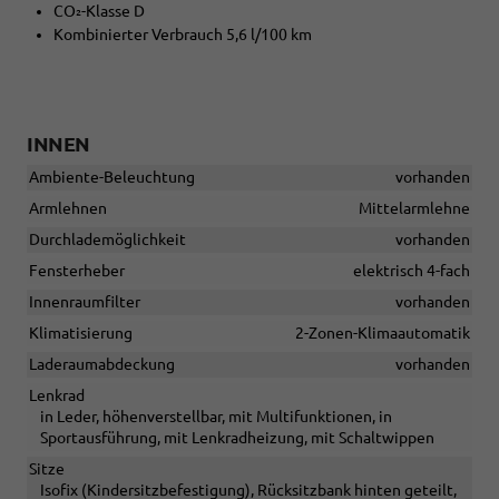
CO₂-Klasse D
Kombinierter Verbrauch 5,6 l/100 km
INNEN
Ambiente-Beleuchtung
vorhanden
Armlehnen
Mittelarmlehne
Durchlademöglichkeit
vorhanden
Fensterheber
elektrisch 4-fach
Innenraumfilter
vorhanden
Klimatisierung
2-Zonen-Klimaautomatik
Laderaumabdeckung
vorhanden
Lenkrad
in Leder, höhenverstellbar, mit Multifunktionen, in
Sportausführung, mit Lenkradheizung, mit Schaltwippen
Sitze
Isofix (Kindersitzbefestigung), Rücksitzbank hinten geteilt,