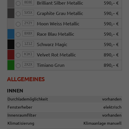
8E8E
Brilliant Silber Metallic
590,– €
5X5X
Graphite Grau Metallic
590,– €
2Y2Y
Moon Weiss Metallic
590,– €
8X8X
Race Blau Metallic
590,– €
1Z1Z
Schwarz Magic
590,– €
K1K1
Velvet Rot Metallic
890,– €
2X2X
Timiano Grun
890,– €
ALLGEMEINES
INNEN
Durchlademöglichkeit
vorhanden
Fensterheber
elektrisch
Innenraumfilter
vorhanden
Klimatisierung
Klimaanlage manuell