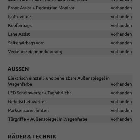
Front Assist + Pedestrian Monitor
vorhanden
Isofix vorne
vorhanden
Kopfairbags
vorhanden
Lane Assist
vorhanden
Seitenairbags vorn
vorhanden
Verkehrszeichenerkennung
vorhanden
AUSSEN
Elektrisch einstell- und beheizbare Außenspiegel in
Wagenfarbe
vorhanden
LED Scheinwerfer + Tagfahrlicht
vorhanden
Nebelscheinwerfer
vorhanden
Parksensoren hinten
vorhanden
Türgriffe + Außenspiegel in Wagenfarbe
vorhanden
RÄDER & TECHNIK