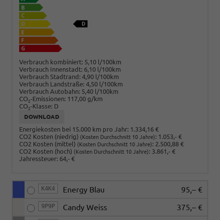
Verbrauch kombiniert:
5,10 l/100km
Verbrauch Innenstadt:
6,10 l/100km
Verbrauch Stadtrand:
4,90 l/100km
Verbrauch Landstraße:
4,50 l/100km
Verbrauch Autobahn:
5,40 l/100km
CO
-Emissionen:
117,00 g/km
2
CO
-Klasse:
D
2
DOWNLOAD
Energiekosten bei 15.000 km pro Jahr:
1.334,16 €
CO2 Kosten (niedrig)
:
1.053,- €
(Kosten Durchschnitt 10 Jahre)
CO2 Kosten (mittel)
:
2.500,88 €
(Kosten Durchschnitt 10 Jahre)
CO2 Kosten (hoch)
:
3.861,- €
(Kosten Durchschnitt 10 Jahre)
Jahressteuer:
64,- €
K4K4
Energy Blau
95,– €
9P9P
Candy Weiss
375,– €