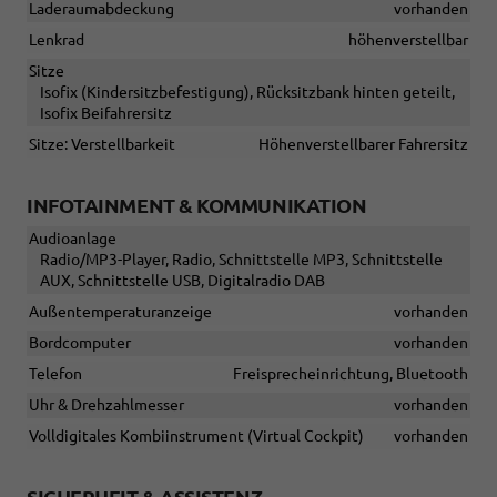
Laderaumabdeckung
vorhanden
Lenkrad
höhenverstellbar
Sitze
Isofix (Kindersitzbefestigung), Rücksitzbank hinten geteilt,
Isofix Beifahrersitz
Sitze: Verstellbarkeit
Höhenverstellbarer Fahrersitz
INFOTAINMENT & KOMMUNIKATION
Audioanlage
Radio/MP3-Player, Radio, Schnittstelle MP3, Schnittstelle
AUX, Schnittstelle USB, Digitalradio DAB
Außentemperaturanzeige
vorhanden
Bordcomputer
vorhanden
Telefon
Freisprecheinrichtung, Bluetooth
Uhr & Drehzahlmesser
vorhanden
Volldigitales Kombiinstrument (Virtual Cockpit)
vorhanden
SICHERHEIT & ASSISTENZ