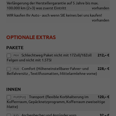
Verlängerung der Herstellergarantie auf 5 Jahre bis max.
100.000 km (2+3) was zuerst Eintritt
vorhanden
WIR kaufen Ihr Auto - auch wenn SIE keines bei uns kaufen!
vorhanden
OPTIONALE EXTRAS
PAKETE
Schlechtweg Paket nicht mit 17Zoll/18Zoll
212,– €
PK4
Felgen und nicht mit 1.5TSI
Comfort (Höheneinstellbarer Fahrer- und
228,– €
PU0
Beifahrersitz , Textilfussmatten, Mittelarmlehne vorne)
INNEN
Transport (flexible Korbhalterung im
120,– €
PUP/PUQ
Kofferrraum, Gepäcknetzprogramm, Kofferraum zweiseitige
Matte)
Aschenbecher und Anzünder vorn
32,– €
9JD