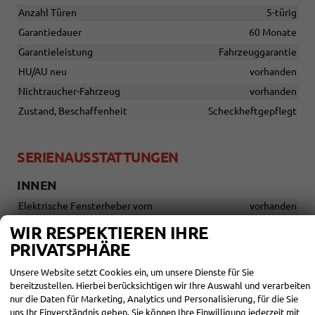
Anzahl Türen
5-türig
Garantiedauer
60 Monate
Garantieleistung
Fahrzeuggarantie
HU/AU neu
vorhanden
Nichtraucher-Fahrzeug
vorhanden
Zustand, Beschaffenheit
Scheckheftgepflegt
SERIENAUSSTATTUNGEN
INNEN
Elektrische Fensterheber vorn
vorhanden
Klimaanlage (manuell)
vorhanden
WIR RESPEKTIEREN IHRE
Leseleuchten vorn und hinten
vorhanden
PRIVATSPHÄRE
Rücksitz 60 : 40 geteilt umklappbar
vorhanden
Unsere Website setzt Cookies ein, um unsere Dienste für Sie
Sonnenblenden auf Fahrer- und Beifahrerseite mit Make-up-
bereitzustellen. Hierbei berücksichtigen wir Ihre Auswahl und verarbeiten
Spiegeln
vorhanden
nur die Daten für Marketing, Analytics und Personalisierung, für die Sie
uns Ihr Einverständnis geben. Sie können Ihre Einwilligung jederzeit mit