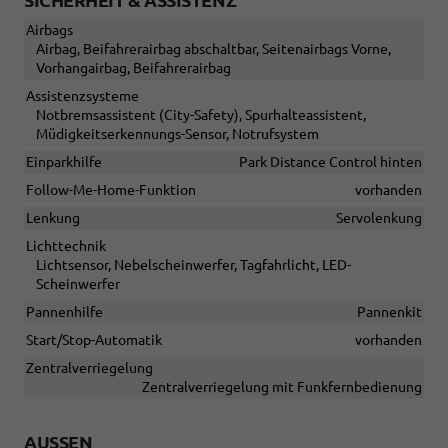
Airbags
Airbag, Beifahrerairbag abschaltbar, Seitenairbags Vorne,
Vorhangairbag, Beifahrerairbag
Assistenzsysteme
Notbremsassistent (City-Safety), Spurhalteassistent,
Müdigkeitserkennungs-Sensor, Notrufsystem
Einparkhilfe
Park Distance Control hinten
Follow-Me-Home-Funktion
vorhanden
Lenkung
Servolenkung
Lichttechnik
Lichtsensor, Nebelscheinwerfer, Tagfahrlicht, LED-
Scheinwerfer
Pannenhilfe
Pannenkit
Start/Stop-Automatik
vorhanden
Zentralverriegelung
Zentralverriegelung mit Funkfernbedienung
AUSSEN