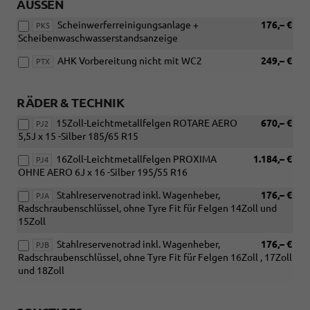
AUSSEN
Scheinwerferreinigungsanlage +
176,– €
PK5
Scheibenwaschwasserstandsanzeige
AHK Vorbereitung nicht mit WC2
249,– €
PTX
RÄDER & TECHNIK
15Zoll-Leichtmetallfelgen ROTARE AERO
670,– €
PJ2
5,5J x 15 -Silber 185/65 R15
16Zoll-Leichtmetallfelgen PROXIMA
1.184,– €
PJ4
OHNE AERO 6J x 16 -Silber 195/55 R16
Stahlreservenotrad inkl. Wagenheber,
176,– €
PJA
Radschraubenschlüssel, ohne Tyre Fit für Felgen 14Zoll und
15Zoll
Stahlreservenotrad inkl. Wagenheber,
176,– €
PJB
Radschraubenschlüssel, ohne Tyre Fit für Felgen 16Zoll , 17Zoll
und 18Zoll