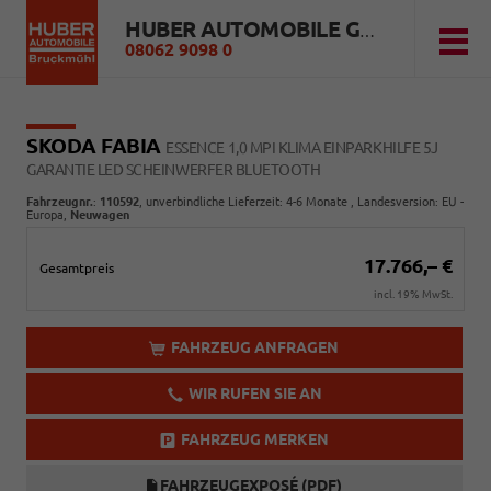
HUBER AUTOMOBILE GMBH
08062 9098 0
SKODA FABIA
ESSENCE 1,0 MPI KLIMA EINPARKHILFE 5J
GARANTIE LED SCHEINWERFER BLUETOOTH
Fahrzeugnr.
:
110592
, unverbindliche Lieferzeit: 4-6 Monate , Landesversion: EU -
Europa,
Neuwagen
17.766,– €
Gesamtpreis
incl. 19% MwSt.
FAHRZEUG ANFRAGEN
WIR RUFEN SIE AN
FAHRZEUG MERKEN
FAHRZEUGEXPOSÉ (PDF)