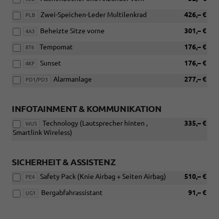
Zwei-Speichen-Leder Multilenkrad
426,– €
PLB
Beheizte Sitze vorne
301,– €
4A3
Tempomat
176,– €
8T6
Sunset
176,– €
4KF
Alarmanlage
277,– €
PD1/PD3
INFOTAINMENT & KOMMUNIKATION
Technology (Lautsprecher hinten ,
335,– €
WUS
Smartlink Wireless)
SICHERHEIT & ASSISTENZ
Safety Pack (Knie Airbag + Seiten Airbag)
510,– €
PE4
Bergabfahrassistant
91,– €
UG1