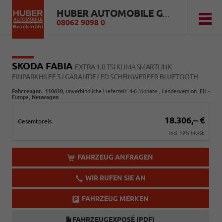
HUBER AUTOMOBILE GMBH
08062 9098 0
SKODA FABIA
EXTRA 1,0 TSI KLIMA SMARTLINK
EINPARKHILFE 5J GARANTIE LED SCHEINWERFER BLUETOOTH
Fahrzeugnr.
:
110610
, unverbindliche Lieferzeit: 4-6 Monate , Landesversion: EU -
Europa,
Neuwagen
18.306,– €
Gesamtpreis
incl. 19% MwSt.
FAHRZEUG ANFRAGEN
WIR RUFEN SIE AN
FAHRZEUG MERKEN
FAHRZEUGEXPOSÉ (PDF)