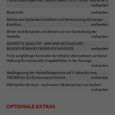
15Zoll-Stahlfelgen mit Callisto Dekor 5,5J x 15Zoll 185/ 65 R15
vorhanden
Bluetooth
vorhanden
Ablöse von laufenden Krediten und Verrechnung mit neuen
Krediten
vorhanden
Bilder sind Beispiele und dienen nur zur Darstellung der
Modelle
vorhanden
GEPRÜFTE QUALITÄT - WIR SIND MITGLIED DES
BUNDESVERBAND FREIER KFZ-HÄNDLER
vorhanden
Trotz sorgfältiger Kontrolle der Inhalte übernehmen wir keine
Haftung für eventuelle Eingabefehler in der Anzeige
vorhanden
Verlängerung der Herstellergarantie auf 5 Jahre bis max.
100.000 km (2+3) was zuerst Eintritt
vorhanden
WIR kaufen Ihr Auto - auch wenn SIE keines bei uns kaufen!
vorhanden
OPTIONALE EXTRAS