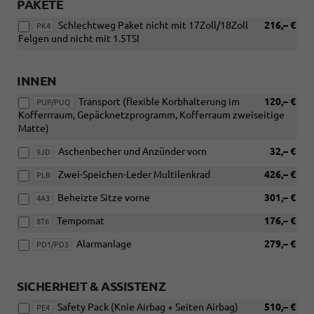
PAKETE
Schlechtweg Paket nicht mit 17Zoll/18Zoll
216,– €
PK4
Felgen und nicht mit 1.5TSI
INNEN
Transport (flexible Korbhalterung im
120,– €
PUP/PUQ
Kofferrraum, Gepäcknetzprogramm, Kofferraum zweiseitige
Matte)
Aschenbecher und Anzünder vorn
32,– €
9JD
Zwei-Speichen-Leder Multilenkrad
426,– €
PLB
Beheizte Sitze vorne
301,– €
4A3
Tempomat
176,– €
8T6
Alarmanlage
279,– €
PD1/PD3
SICHERHEIT & ASSISTENZ
Safety Pack (Knie Airbag + Seiten Airbag)
510,– €
PE4