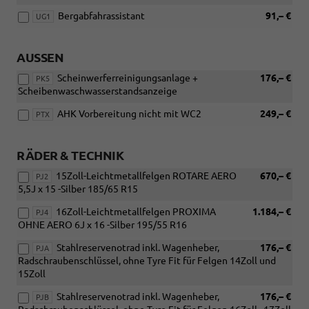
Bergabfahrassistant
91,– €
UG1
AUSSEN
Scheinwerferreinigungsanlage +
176,– €
PK5
Scheibenwaschwasserstandsanzeige
AHK Vorbereitung nicht mit WC2
249,– €
PTX
RÄDER & TECHNIK
15Zoll-Leichtmetallfelgen ROTARE AERO
670,– €
PJ2
5,5J x 15 -Silber 185/65 R15
16Zoll-Leichtmetallfelgen PROXIMA
1.184,– €
PJ4
OHNE AERO 6J x 16 -Silber 195/55 R16
Stahlreservenotrad inkl. Wagenheber,
176,– €
PJA
Radschraubenschlüssel, ohne Tyre Fit für Felgen 14Zoll und
15Zoll
Stahlreservenotrad inkl. Wagenheber,
176,– €
PJB