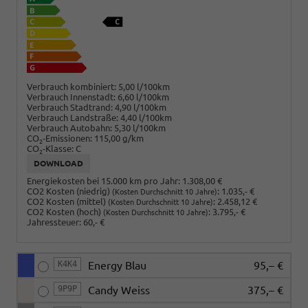
Verbrauch kombiniert:
5,00 l/100km
Verbrauch Innenstadt:
6,60 l/100km
Verbrauch Stadtrand:
4,90 l/100km
Verbrauch Landstraße:
4,40 l/100km
Verbrauch Autobahn:
5,30 l/100km
CO
-Emissionen:
115,00 g/km
2
CO
-Klasse:
C
2
DOWNLOAD
Energiekosten bei 15.000 km pro Jahr:
1.308,00 €
CO2 Kosten (niedrig)
:
1.035,- €
(Kosten Durchschnitt 10 Jahre)
CO2 Kosten (mittel)
:
2.458,12 €
(Kosten Durchschnitt 10 Jahre)
CO2 Kosten (hoch)
:
3.795,- €
(Kosten Durchschnitt 10 Jahre)
Jahressteuer:
60,- €
K4K4
Energy Blau
95,– €
9P9P
Candy Weiss
375,– €