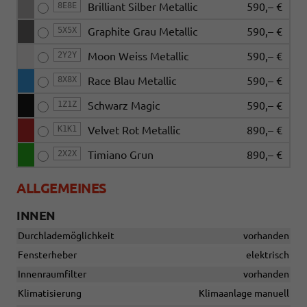
8E8E
Brilliant Silber Metallic
590,– €
5X5X
Graphite Grau Metallic
590,– €
2Y2Y
Moon Weiss Metallic
590,– €
8X8X
Race Blau Metallic
590,– €
1Z1Z
Schwarz Magic
590,– €
K1K1
Velvet Rot Metallic
890,– €
2X2X
Timiano Grun
890,– €
ALLGEMEINES
INNEN
Durchlademöglichkeit
vorhanden
Fensterheber
elektrisch
Innenraumfilter
vorhanden
Klimatisierung
Klimaanlage manuell