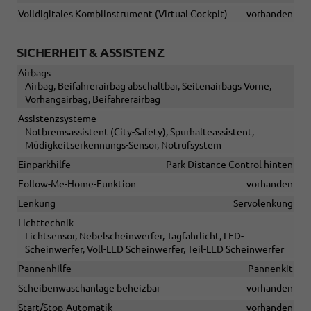
Volldigitales Kombiinstrument (Virtual Cockpit)
vorhanden
SICHERHEIT & ASSISTENZ
Airbags
Airbag, Beifahrerairbag abschaltbar, Seitenairbags Vorne,
Vorhangairbag, Beifahrerairbag
Assistenzsysteme
Notbremsassistent (City-Safety), Spurhalteassistent,
Müdigkeitserkennungs-Sensor, Notrufsystem
Einparkhilfe
Park Distance Control hinten
Follow-Me-Home-Funktion
vorhanden
Lenkung
Servolenkung
Lichttechnik
Lichtsensor, Nebelscheinwerfer, Tagfahrlicht, LED-
Scheinwerfer, Voll-LED Scheinwerfer, Teil-LED Scheinwerfer
Pannenhilfe
Pannenkit
Scheibenwaschanlage beheizbar
vorhanden
Start/Stop-Automatik
vorhanden