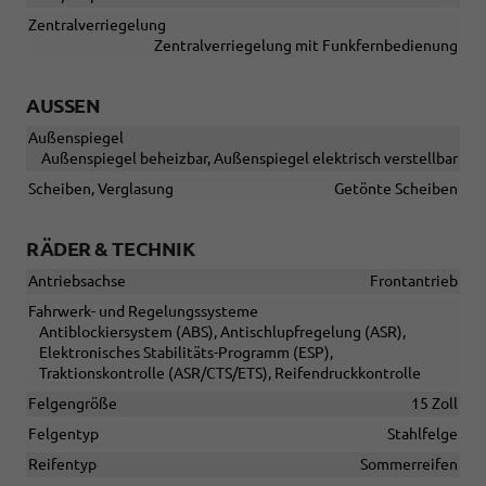
Zentralverriegelung
Zentralverriegelung mit Funkfernbedienung
AUSSEN
Außenspiegel
Außenspiegel beheizbar, Außenspiegel elektrisch verstellbar
Scheiben, Verglasung
Getönte Scheiben
RÄDER & TECHNIK
Antriebsachse
Frontantrieb
Fahrwerk- und Regelungssysteme
Antiblockiersystem (ABS), Antischlupfregelung (ASR),
Elektronisches Stabilitäts-Programm (ESP),
Traktionskontrolle (ASR/CTS/ETS), Reifendruckkontrolle
Felgengröße
15 Zoll
Felgentyp
Stahlfelge
Reifentyp
Sommerreifen