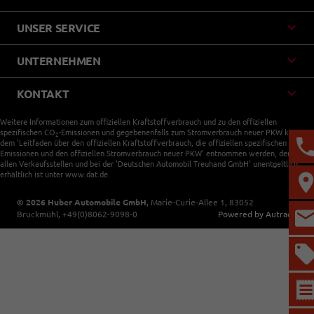
UNSER SERVICE
UNTERNEHMEN
KONTAKT
Weitere Informationen zum offiziellen Kraftstoffverbrauch und zu den offiziellen
spezifischen CO
-Emissionen und gegebenenfalls zum Stromverbrauch neuer PKW können
2
dem 'Leitfaden über den offiziellen Kraftstoffverbrauch, die offiziellen spezifischen CO
-
2
Emissionen und den offiziellen Stromverbrauch neuer PKW' entnommen werden, der an
allen Verkaufsstellen und bei der 'Deutschen Automobil Treuhand GmbH' unentgeltlich
erhältlich ist unter www.dat.de.
© 2026
Huber Automobile GmbH
,
Marie-Curie-Allee 1
,
83052
Bruckmühl,
+49(0)8062-9098-0
Powered by Autrado