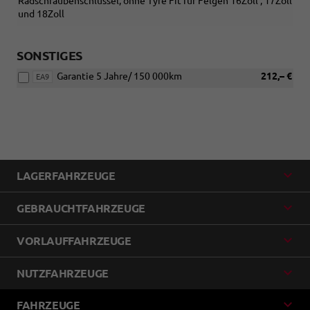
Radschraubenschlüssel, ohne Tyre Fit für Felgen 16Zoll , 17Zoll
und 18Zoll
SONSTIGES
Garantie 5 Jahre/ 150 000km
212,– €
EA9
LAGERFAHRZEUGE
GEBRAUCHTFAHRZEUGE
VORLAUFFAHRZEUGE
NUTZFAHRZEUGE
FAHRZEUGE