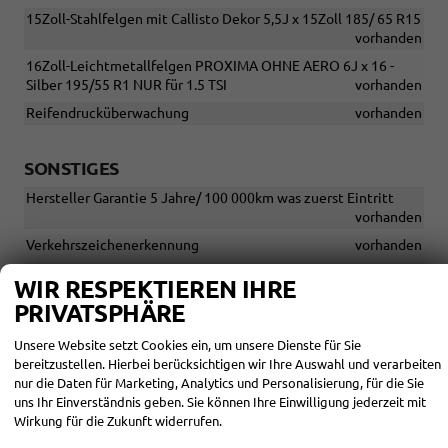
15Zoll-Stahlfelgen mit Callisto Dekor 5,5J x 15Zoll 185/ 65 R15
vorhanden
16Zoll-Leichtmetallfelgen PROXIMA OHNE AERO 6J x 16 -
Silber 195/55 R1 NUR für 1.5 TSI
vorhanden
Reifendrucküberwachung
vorhanden
SONSTIGES
Hersteller Garantie 5 Jahre/ 100 000km was zuerst Eintritt
vorhanden
Verkehrszeichenerkennung
vorhanden
Ablöse von laufenden Krediten und Verrechnung mit neuen
WIR RESPEKTIEREN IHRE
Krediten
vorhanden
PRIVATSPHÄRE
Bilder sind Beispiele und dienen nur zur Darstellung der
Modelle
vorhanden
Unsere Website setzt Cookies ein, um unsere Dienste für Sie
bereitzustellen. Hierbei berücksichtigen wir Ihre Auswahl und verarbeiten
GEPRÜFTE QUALITÄT - WIR SIND MITGLIED DES
nur die Daten für Marketing, Analytics und Personalisierung, für die Sie
BUNDESVERBAND FREIER KFZ-HÄNDLER
vorhanden
uns Ihr Einverständnis geben. Sie können Ihre Einwilligung jederzeit mit
Trotz sorgfältiger Kontrolle der Inhalte übernehmen wir keine
Wirkung für die Zukunft widerrufen.
Haftung für eventuelle Eingabefehler in der Anzeige