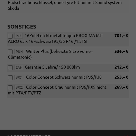
Radschraubenschlüssel, ohne Tyre Fit nur mit Sound system
Skoda
SONSTIGES
16Zoll-Leichtmetallfelgen PROXIMA MIT
701,– €
PJ5
AERO 6J x 16 -Schwarz195/55 R16 /1.5TSI
Winter Plus (beheizte Sitze vorne+
536,– €
PUH
Climatronic)
Garantie 5 Jahre/ 150 000km
212,– €
EA9
Color Concept Schwarz nur mit PJ5/PJ8
253,– €
WC1
Color Concept Grau nur mit PJ6/PX9 nicht
269,– €
WC2
mit PTX/PTY/PTZ