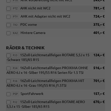
PTX
AHK nicht mit WC2
781,– €
PTZ
AHK mit Adapter nicht mit WC2
724,– €
PTY
PDC vorne
375,– €
7X2
Hintere Camera
401,– €
KA2
RÄDER & TECHNIK
15Zoll-Leichtmetallfelgen ROTARE 5,5J x 15
124,– €
PJ3
-Schwarz 185/65 R15
16Zoll-Leichtmetallfelgen PROXIMA OHNE
516,– €
PJ4
AERO 6J x 16 -Silber 195/55 R16 Serien für 1.5 TSI
16Zoll-Leichtmetallfelgen PROXIMA MIT
701,– €
PJ6
AERO 6J x 16 -Grau 195/55 R16 /1.5TSI
SportFahrwerk
157,– €
PSP
15Zoll-Leichtmetallfelgen ROTARE AERO
670,– €
PJ2
5,5J x 15 -Silber 185/65 R15