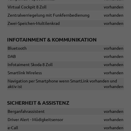
Virtual Cockpit 8 Zoll
vorhanden
Zentralverriegelung mit Funkfernbedienung
vorhanden
Zwei-Speichen-Multilenkrad
vorhanden
INFOTAINMENT & KOMMUNIKATION
Bluetooth
vorhanden
DAB
vorhanden
Infotaiment Skoda 8 Zoll
vorhanden
Smartlink Wireless
vorhanden
Navigation per Smartphone wenn SmartLink vorhanden und
aktiv ist
vorhanden
SICHERHEIT & ASSISTENZ
Berganfahrassistent
vorhanden
Driver Alert - Müdigkeitsensor
vorhanden
e-Call
vorhanden