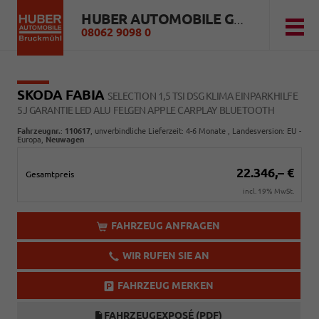
HUBER AUTOMOBILE GMBH
08062 9098 0
SKODA FABIA
SELECTION 1,5 TSI DSG KLIMA EINPARKHILFE
5J GARANTIE LED ALU FELGEN APPLE CARPLAY BLUETOOTH
Fahrzeugnr.
:
110617
, unverbindliche Lieferzeit: 4-6 Monate , Landesversion: EU -
Europa,
Neuwagen
22.346,– €
Gesamtpreis
incl. 19% MwSt.
FAHRZEUG ANFRAGEN
WIR RUFEN SIE AN
FAHRZEUG MERKEN
FAHRZEUGEXPOSÉ (PDF)