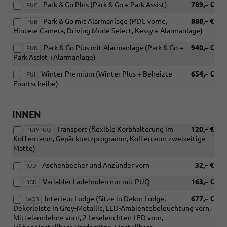
Park & Go Plus (Park & Go + Park Assist)
789,– €
PUC
Park & Go mit Alarmanlage (PDC vorne,
888,– €
PUB
Hintere Camera, Driving Mode Select, Kessy + Alarmanlage)
Park & Go Plus mit Alarmanlage (Park & Go +
940,– €
PUD
Park Assist +Alarmanlage)
Winter Premium (Winter Plus + Beheizte
654,– €
PUI
Frontscheibe)
INNEN
Transport (flexible Korbhalterung im
120,– €
PUP/PUQ
Kofferrraum, Gepäcknetzprogramm, Kofferraum zweiseitige
Matte)
Aschenbecher und Anzünder vorn
32,– €
9JD
Variabler Ladeboden nur mit PUQ
163,– €
3GD
Interieur Lodge (Sitze in Dekor Lodge,
677,– €
WQ3
Dekorleiste in Grey-Metallic, LED-Ambientebeleuchtung vorn,
Mittelarmlehne vorn, 2 Leseleuchten LED vorn,