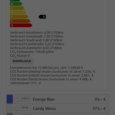
Verbrauch kombiniert:
6,00 l/100km
Verbrauch Innenstadt:
7,30 l/100km
Verbrauch Stadtrand:
5,80 l/100km
Verbrauch Landstraße:
5,20 l/100km
Verbrauch Autobahn:
6,50 l/100km
CO
-Emissionen:
136,00 g/km
2
CO
-Klasse:
E
2
DOWNLOAD
Energiekosten bei 15.000 km pro Jahr:
1.569,60 €
CO2 Kosten (niedrig)
:
1.224,- €
(Kosten Durchschnitt 10 Jahre)
CO2 Kosten (mittel)
:
2.907,- €
(Kosten Durchschnitt 10 Jahre)
CO2 Kosten (hoch)
:
4.488,- €
(Kosten Durchschnitt 10 Jahre)
Jahressteuer:
117,- €
K4K4
Energy Blau
95,– €
9P9P
Candy Weiss
375,– €