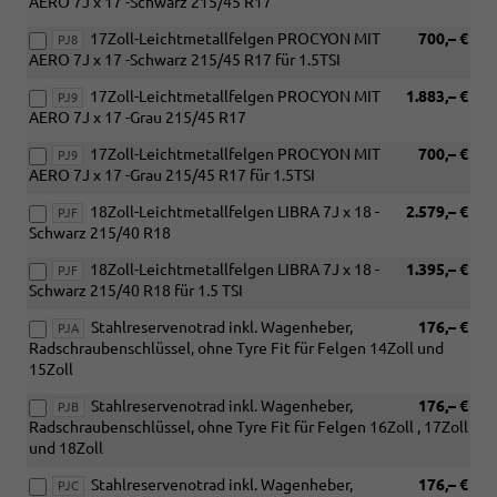
AERO 7J x 17 -Schwarz 215/45 R17
17Zoll-Leichtmetallfelgen PROCYON MIT
700,– €
PJ8
AERO 7J x 17 -Schwarz 215/45 R17 für 1.5TSI
17Zoll-Leichtmetallfelgen PROCYON MIT
1.883,– €
PJ9
AERO 7J x 17 -Grau 215/45 R17
17Zoll-Leichtmetallfelgen PROCYON MIT
700,– €
PJ9
AERO 7J x 17 -Grau 215/45 R17 für 1.5TSI
18Zoll-Leichtmetallfelgen LIBRA 7J x 18 -
2.579,– €
PJF
Schwarz 215/40 R18
18Zoll-Leichtmetallfelgen LIBRA 7J x 18 -
1.395,– €
PJF
Schwarz 215/40 R18 für 1.5 TSI
Stahlreservenotrad inkl. Wagenheber,
176,– €
PJA
Radschraubenschlüssel, ohne Tyre Fit für Felgen 14Zoll und
15Zoll
Stahlreservenotrad inkl. Wagenheber,
176,– €
PJB
Radschraubenschlüssel, ohne Tyre Fit für Felgen 16Zoll , 17Zoll
und 18Zoll
Stahlreservenotrad inkl. Wagenheber,
176,– €
PJC