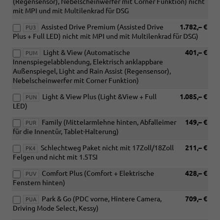
(Regensensor), Nebelscheinwerfer mit Corner Funktion) nicht
mit MPI und mit Multilenkrad für DSG
Assisted Drive Premium (Assisted Drive
1.782,– €
PU3
Plus + Full LED) nicht mit MPI und mit Multilenkrad für DSG)
Light & View (Automatische
401,– €
PUM
Innenspiegelabblendung, Elektrisch anklappbare
Außenspiegel, Light and Rain Assist (Regensensor),
Nebelscheinwerfer mit Corner Funktion)
Light & View Plus (Light &View + Full
1.085,– €
PUN
LED)
Family (Mittelarmlehne hinten, Abfalleimer
149,– €
PUR
für die Innentür, Tablet-Halterung)
Schlechtweg Paket nicht mit 17Zoll/18Zoll
211,– €
PK4
Felgen und nicht mit 1.5TSI
Comfort Plus (Comfort + Elektrische
428,– €
PUV
Fenstern hinten)
Park & Go (PDC vorne, Hintere Camera,
709,– €
PUA
Driving Mode Select, Kessy)