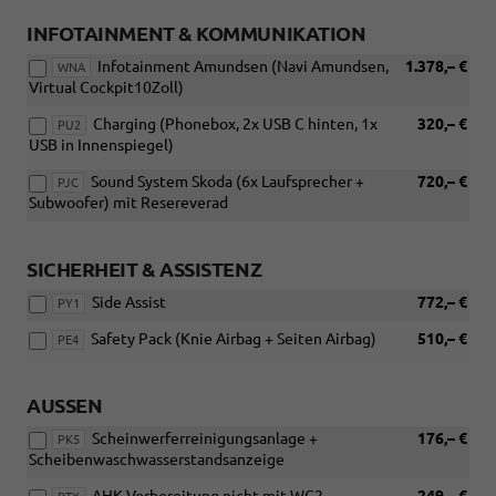
INFOTAINMENT & KOMMUNIKATION
Infotainment Amundsen (Navi Amundsen,
1.378,– €
WNA
Virtual Cockpit10Zoll)
Charging (Phonebox, 2x USB C hinten, 1x
320,– €
PU2
USB in Innenspiegel)
Sound System Skoda (6x Laufsprecher +
720,– €
PJC
Subwoofer) mit Resereverad
SICHERHEIT & ASSISTENZ
Side Assist
772,– €
PY1
Safety Pack (Knie Airbag + Seiten Airbag)
510,– €
PE4
AUSSEN
Scheinwerferreinigungsanlage +
176,– €
PK5
Scheibenwaschwasserstandsanzeige
AHK Vorbereitung nicht mit WC2
249,– €