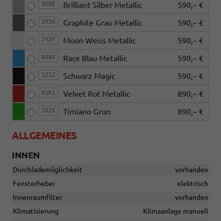
8E8E
Brilliant Silber Metallic
590,– €
5X5X
Graphite Grau Metallic
590,– €
2Y2Y
Moon Weiss Metallic
590,– €
8X8X
Race Blau Metallic
590,– €
1Z1Z
Schwarz Magic
590,– €
K1K1
Velvet Rot Metallic
890,– €
2X2X
Timiano Grun
890,– €
ALLGEMEINES
INNEN
Durchlademöglichkeit
vorhanden
Fensterheber
elektrisch
Innenraumfilter
vorhanden
Klimatisierung
Klimaanlage manuell