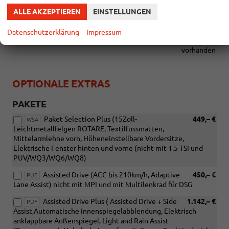
vorhanden
ALLE AKZEPTIEREN
EINSTELLUNGEN
Verlängerung der Herstellergarantie auf 5 Jahre bis max.
100.000 km (2+3) was zuerst Eintritt
vorhanden
Datenschutzerklärung
Impressum
WIR kaufen Ihr Auto - auch wenn SIE keines bei uns kaufen!
vorhanden
OPTIONALE EXTRAS
PAKETE
Paket Selection Plus (15Zoll-
449,– €
WSA
Leichtmetallfelgen ROTARE, Textilfussmatten,
Mittelarmlehne vorn, Höheneinstellbare Vordersitze,
Elektrische Fenster hinten und vorne (nicht mit 1.5 TSI und
PUV/WQ3/WQ6/WQ8)
Assisted Drive (ACC bis 210km/h, Adaptive
450,– €
PUE
Lane Assist) nicht mit MPI und mit Multilenkrad für DSG
Assisted Drive Plus ( Assisted Drive + Side
1.142,– €
PUF
Assist,Automatische Innenspiegelabblendung, Elektrisch
anklappbare Außenspiegel, Light and Rain Assist