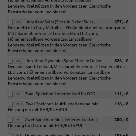
Höheneinstellbare Vordersitze, Einstellbare
Lendenwirbelstützen in den Vordersitzen, Elektrische
Fensterheber vorn und hinten)
Interieur Suite(Sitze in Dekor Suite,
677,– €
WQ6
Dekorleiste in Grey-Metallic, LED-Ambientebeleuchtung vorn,
Mittelarmlehne vorn, 2 Leseleuchten LED vorn,
Höheneinstellbare Vordersitze, Einstellbare
Lendenwirbelstützen in den Vordersitzen, Elektrische
Fensterheber vorn und hinten)
Interieur Dynamic (Sport Sitze in Dekor
826,– €
WQ8
Dynamic,Sport Lenkrad, Mittelarmlehne vorn, 2 Leseleuchten
LED vorn, Höheneinstellbare Vordersitze, Einstellbare
Lendenwirbelstützen in den Vordersitzen, Elektrische
Fensterheber vorn und hinten)
Zwei-Speichen-Lederlenkrad für DSG
111,– €
PLC
Zwei-Speichen-MultiLederlenkrad mit
116,– €
PLD
Heizung nur mit PHB/PUH/PUI
Zwei-Speichen-MultiLederlenkrad mit
200,– €
PLE
Heizung für DSG nur mit PHB/PUH/PUI
Drei-Speichen-Sport MultiLederlenkrad
105,– €
PLF