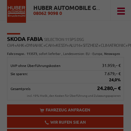
HUBER AUTOMOBILE GMBH
08062 9098 0
SKODA FABIA
SELECTION 115PS DSG
GV4+AHK+DYNAMIC+CAM+KESSY+ALU16+SITZHEIZ+CLIMATRONIC+
Fahrzeugnr.
:
113573
,
sofort lieferbar
, Landesversion: EU - Europa,
Neuwagen
31.959,– €
UVP ohne Überführungskosten
7.679,– €
Sie sparen:
24,0%
24.280,– €
Gesamtpreis
incl. 19% MwSt., den Kosten für Überführung und Zulassungspapieren
FAHRZEUG ANFRAGEN
WIR RUFEN SIE AN