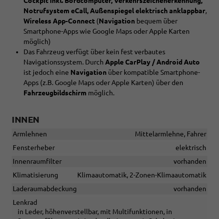
Cockpit inkl. Bordcomputer, Verkehrszeichenerkennung,
Notrufsystem eCall, Außenspiegel elektrisch anklappbar
,
Wireless App-Connect
(
Navigation
bequem über
Smartphone-Apps wie Google Maps oder Apple Karten
möglich)
Das Fahrzeug verfügt über kein fest verbautes
Navigationssystem. Durch
Apple CarPlay / Android Auto
ist jedoch eine
Navigation
über kompatible Smartphone-
Apps (z.B. Google Maps oder Apple Karten) über den
Fahrzeugbildschirm
möglich.
INNEN
Armlehnen
Mittelarmlehne, Fahrer
Fensterheber
elektrisch
Innenraumfilter
vorhanden
Klimatisierung
Klimaautomatik, 2-Zonen-Klimaautomatik
Laderaumabdeckung
vorhanden
Lenkrad
in Leder, höhenverstellbar, mit Multifunktionen, in