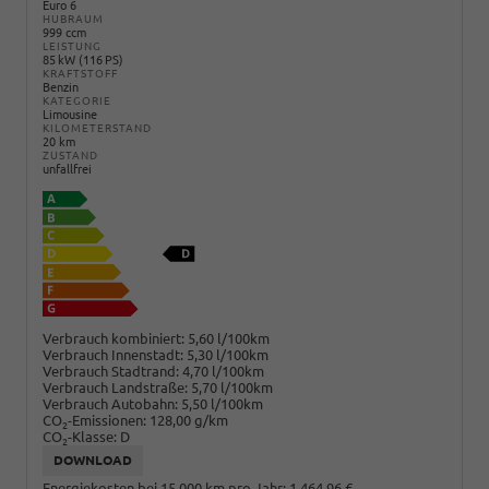
Euro 6
HUBRAUM
999 ccm
LEISTUNG
85 kW (116 PS)
KRAFTSTOFF
Benzin
KATEGORIE
Limousine
KILOMETERSTAND
20 km
ZUSTAND
unfallfrei
Verbrauch kombiniert:
5,60 l/100km
Verbrauch Innenstadt:
5,30 l/100km
Verbrauch Stadtrand:
4,70 l/100km
Verbrauch Landstraße:
5,70 l/100km
Verbrauch Autobahn:
5,50 l/100km
CO
-Emissionen:
128,00 g/km
2
CO
-Klasse:
D
2
DOWNLOAD
Energiekosten bei 15.000 km pro Jahr:
1.464,96 €