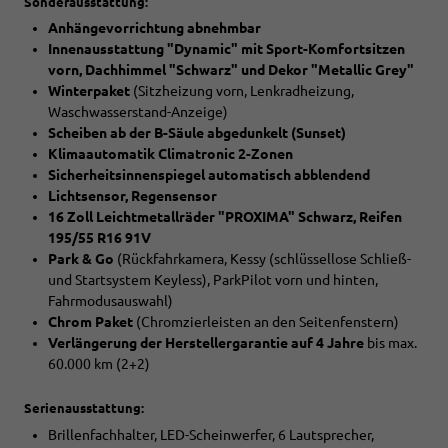
Sonderausstattung:
Anhängevorrichtung abnehmbar
Innenausstattung "Dynamic" mit Sport-Komfortsitzen
vorn, Dachhimmel "Schwarz" und Dekor "Metallic Grey"
Winterpaket
(Sitzheizung vorn, Lenkradheizung,
Waschwasserstand-Anzeige)
Scheiben ab der B-Säule abgedunkelt (Sunset)
Klimaautomatik Climatronic 2-Zonen
Sicherheitsinnenspiegel automatisch abblendend
Lichtsensor, Regensensor
16 Zoll Leichtmetallräder "PROXIMA" Schwarz, Reifen
195/55 R16 91V
Park & Go
(Rückfahrkamera, Kessy (schlüssellose Schließ-
und Startsystem Keyless), ParkPilot vorn und hinten,
Fahrmodusauswahl)
Chrom Paket
(Chromzierleisten an den Seitenfenstern)
Verlängerung der Herstellergarantie auf 4 Jahre
bis max.
60.000 km (2+2)
Serienausstattung:
Brillenfachhalter, LED-Scheinwerfer, 6 Lautsprecher,