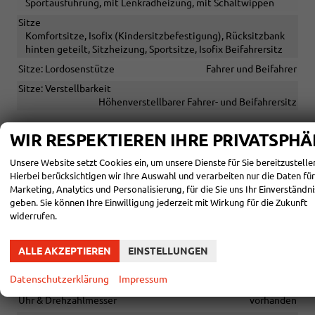
Sportausführung, mit Lenkradheizung, mit Schaltwippen
Sitze
Komfortsitze, Isofix (Kindersitzbefestigung), Rücksitzbank
hinten geteilt, Sitzheizung, Sportsitze, Isofix Beifahrersitz
Sitze: Lordosenstütze
Fahrer und Beifahrer
Sitze: Verstellbarkeit
Höhenverstellbarer Fahrer- und Beifahrersitz
WIR RESPEKTIEREN IHRE PRIVATSPHÄ
INFOTAINMENT & KOMMUNIKATION
Audioanlage
Unsere Website setzt Cookies ein, um unsere Dienste für Sie bereitzustelle
Radio/MP3-Player, Radio, Schnittstelle MP3, Schnittstelle
Hierbei berücksichtigen wir Ihre Auswahl und verarbeiten nur die Daten für
USB, Digitalradio DAB, Farbdisplay, Android Auto, Apple
Marketing, Analytics und Personalisierung, für die Sie uns Ihr Einverständni
CarPlay, Musikstreaming integriert, Touchscreen
geben. Sie können Ihre Einwilligung jederzeit mit Wirkung für die Zukunft
widerrufen.
Außentemperaturanzeige
vorhanden
Bordcomputer
vorhanden
ALLE AKZEPTIEREN
EINSTELLUNGEN
Navigationssystem
Navigation
Datenschutzerklärung
Impressum
Telefon
Freisprecheinrichtung, Bluetooth
Uhr & Drehzahlmesser
vorhanden