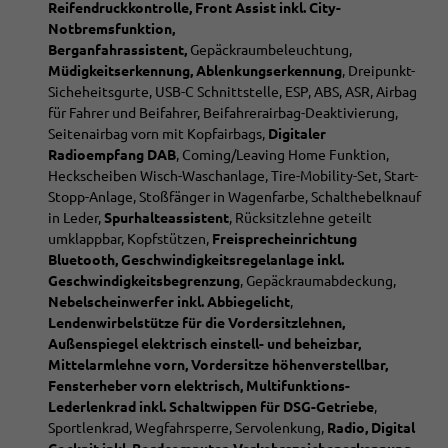
Reifendruckkontrolle, Front Assist inkl. City-
Notbremsfunktion,
Berganfahrassistent,
Gepäckraumbeleuchtung,
Müdigkeitserkennung, Ablenkungserkennung
, Dreipunkt-
Sicheheitsgurte, USB-C Schnittstelle, ESP, ABS, ASR, Airbag
für Fahrer und Beifahrer, Beifahrerairbag-Deaktivierung,
Seitenairbag vorn mit Kopfairbags,
Digitaler
Radioempfang DAB
, Coming/Leaving Home Funktion,
Heckscheiben Wisch-Waschanlage, Tire-Mobility-Set, Start-
Stopp-Anlage, Stoßfänger in Wagenfarbe, Schalthebelknauf
in Leder,
Spurhalteassistent
, Rücksitzlehne geteilt
umklappbar, Kopfstützen,
Freisprecheinrichtung
Bluetooth, Geschwindigkeitsregelanlage inkl.
Geschwindigkeitsbegrenzung
, Gepäckraumabdeckung,
Nebelscheinwerfer inkl. Abbiegelicht
,
Lendenwirbelstütze für die Vordersitzlehnen,
Außenspiegel elektrisch einstell- und beheizbar,
Mittelarmlehne vorn, Vordersitze höhenverstellbar,
Fensterheber vorn elektrisch, Multifunktions-
Lederlenkrad inkl. Schaltwippen für DSG-Getriebe
,
Sportlenkrad, Wegfahrsperre, Servolenkung,
Radio, Digital