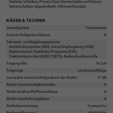
Getönte Scheiben, Privacy Glass (Heckscheibe und hintere
Seitenscheiben abgedunkelt), Wärmeschutzglas
RÄDER & TECHNIK
Antriebsachse
Frontantrieb
Externe Rollgeräuschklasse
B
Fahrwerk- und Regelungssysteme
Antiblockiersystem (ABS), Antischlupfregelung (ASR),
Elektronisches Stabilitäts-Programm (ESP),
Traktionskontrolle (ASR/CTS/ETS), Reifendruckkontrolle
Felgengröße
16 Zoll
Felgentyp
Leichtmetallfelge
Lautstärke externes Rollgeräusch der Reifen
71 dB
Reifen-Geschwindigkeitsindex
V
Reifen-Kraftstoffeffizienzklasse
A
Reifen-Nasshaftungsklasse
A
Reifenbezeichnung
Turanza Eco
Reifengröße vorne
195/55 R16