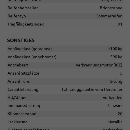
Reifenhersteller
Bridgestone
Reifentyp
Sommerreifen
Tragfähigkeitsindex
91
SONSTIGES
Anhängelast (gebremst)
1100 kg
Anhängelast (ungebremst)
590 kg
Antriebsart
Verbrennungsmotor (ICE)
Anzahl Sitzplätze
5
Anzahl Türen
5-türig
Garantieleistung
Fahrzeuggarantie vom Hersteller
HU/AU neu
vorhanden
Innenausstattung
Schwarz
Kilometerstand
20
Lackierung
Metallic
Nichtraucher-Fahrzeug
vorhanden