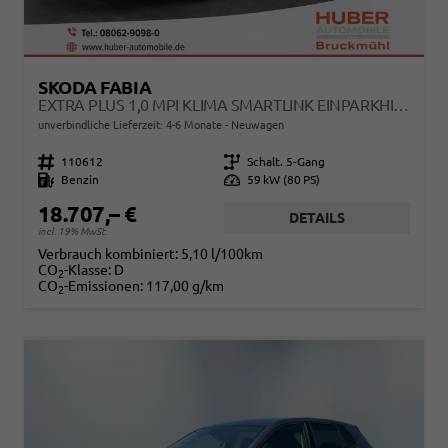
SKODA FABIA
EXTRA PLUS 1,0 MPI KLIMA SMARTLINK EINPARKHILFE 5J GARANTIE LED ALU FELGEN KAMERA SITZHEIZUNG BLUETOOTH
unverbindliche Lieferzeit: 4-6 Monate
Neuwagen
Fahrzeugnr.
110612
Getriebe
Schalt. 5-Gang
Kraftstoff
Benzin
Leistung
59 kW (80 PS)
18.707,– €
DETAILS
incl. 19% MwSt.
Verbrauch kombiniert:
5,10 l/100km
CO
-Klasse:
D
2
CO
-Emissionen:
117,00 g/km
2