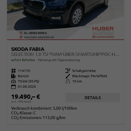
SKODA FABIA
SELECTION 1.0 TSI *NAVI-ÜBER-SMARTLINK*PDC-HI*LED*SHZ*KLIMA*RADIO
sofort lieferbar
Fahrzeug mit Tageszulassung
Fahrzeugnr.
114170
Getriebe
Schaltgetriebe
Kraftstoff
Benzin
Außenfarbe
Blackmagic Perleffekt
Leistung
70 kW (95 PS)
Kilometerstand
10 km
01.06.2026
19.490,– €
DETAILS
incl. 19% MwSt.
Verbrauch kombiniert:
5,00 l/100km
CO
-Klasse:
C
2
CO
-Emissionen:
113,00 g/km
2