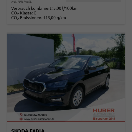
incl. 19% MwSt.
Verbrauch kombiniert:
5,00 l/100km
CO
-Klasse:
C
2
CO
-Emissionen:
113,00 g/km
2
SKODA FABIA