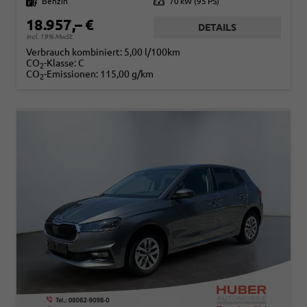
Kraftstoff
Benzin
Leistung
70 kW (95 PS)
18.957,– €
DETAILS
incl. 19% MwSt.
Verbrauch kombiniert:
5,00 l/100km
CO
-Klasse:
C
2
CO
-Emissionen:
115,00 g/km
2