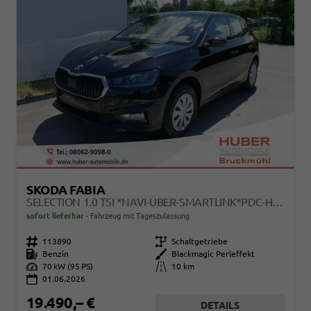
SKODA FABIA
SELECTION 1.0 TSI *NAVI-ÜBER-SMARTLINK*PDC-HI*LED*SHZ*KLIMA*RADIO
sofort lieferbar
Fahrzeug mit Tageszulassung
Fahrzeugnr.
113890
Getriebe
Schaltgetriebe
Kraftstoff
Benzin
Außenfarbe
Blackmagic Perleffekt
Leistung
70 kW (95 PS)
Kilometerstand
10 km
01.06.2026
19.490,– €
DETAILS