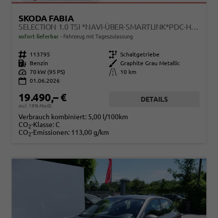
SKODA FABIA
SELECTION 1.0 TSI *NAVI-ÜBER-SMARTLINK*PDC-HI*LED*SHZ*KLIMA*RADIO
sofort lieferbar
Fahrzeug mit Tageszulassung
Fahrzeugnr.
113795
Getriebe
Schaltgetriebe
Kraftstoff
Benzin
Außenfarbe
Graphite Grau Metallic
Leistung
70 kW (95 PS)
Kilometerstand
10 km
01.06.2026
19.490,– €
DETAILS
incl. 19% MwSt.
Verbrauch kombiniert:
5,00 l/100km
CO
-Klasse:
C
2
CO
-Emissionen:
113,00 g/km
2