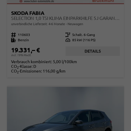
SKODA FABIA
SELECTION 1,0 TSI KLIMA EINPARKHILFE 5J GARANTIE LED APPLE CARPLAY BLUETOOTH
unverbindliche Lieferzeit: 4-6 Monate
Neuwagen
Fahrzeugnr.
110603
Getriebe
Schalt. 6-Gang
Kraftstoff
Benzin
Leistung
85 kW (116 PS)
19.331,– €
DETAILS
incl. 19% MwSt.
Verbrauch kombiniert:
5,00 l/100km
CO
-Klasse:
D
2
CO
-Emissionen:
116,00 g/km
2