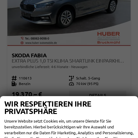
SKODA FABIA
EXTRA PLUS 1,0 TSI KLIMA SMARTLINK EINPARKHILFE 5J GARANTIE LED ALU FELGEN KAMERA SITZHEIZUNG BLUETOOTH
unverbindliche Lieferzeit: 4-6 Monate
Neuwagen
Fahrzeugnr.
110613
Getriebe
Schalt. 5-Gang
Kraftstoff
Benzin
Leistung
70 kW (95 PS)
19.370,– €
DETAILS
incl. 19% MwSt.
WIR RESPEKTIEREN IHRE
Verbrauch kombiniert:
5,00 l/100km
PRIVATSPHÄRE
CO
-Klasse:
C
2
CO
-Emissionen:
115,00 g/km
2
Unsere Website setzt Cookies ein, um unsere Dienste für Sie
bereitzustellen. Hierbei berücksichtigen wir Ihre Auswahl und
verarbeiten nur die Daten für Marketing, Analytics und Personalisierung,