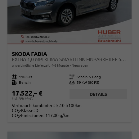
SKODA FABIA
EXTRA 1,0 MPI KLIMA SMARTLINK EINPARKHILFE 5J GARANTIE LED SCHEINWERFER BLUETOOTH
unverbindliche Lieferzeit: 4-6 Monate
Neuwagen
Fahrzeugnr.
110609
Getriebe
Schalt. 5-Gang
Kraftstoff
Benzin
Leistung
59 kW (80 PS)
17.522,– €
DETAILS
incl. 19% MwSt.
Verbrauch kombiniert:
5,10 l/100km
CO
-Klasse:
D
2
CO
-Emissionen:
117,00 g/km
2