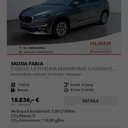
SKODA FABIA
ESSENCE 1,0 TSI KLIMA EINPARKHILFE 5J GARANTIE LED SCHEINWERFER BLUETOOTH
unverbindliche Lieferzeit: 4-6 Monate
Neuwagen
Fahrzeugnr.
110616
Getriebe
Schalt. 6-Gang
Kraftstoff
Benzin
Leistung
85 kW (116 PS)
18.836,– €
DETAILS
incl. 19% MwSt.
Verbrauch kombiniert:
5,00 l/100km
CO
-Klasse:
D
2
CO
-Emissionen:
116,00 g/km
2