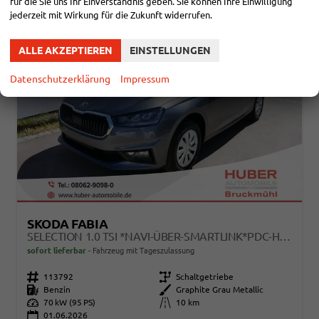
für die Sie uns Ihr Einverständnis geben. Sie können Ihre Einwilligung
jederzeit mit Wirkung für die Zukunft widerrufen.
ALLE AKZEPTIEREN
EINSTELLUNGEN
Datenschutzerklärung
Impressum
SKODA FABIA
SELECTION 1.0 TSI *NAVI-ÜBER-SMARTLINK*PDC-HI*LED*SHZ*KLIMA*RADIO
sofort lieferbar
Fahrzeug mit Tageszulassung
Fahrzeugnr.
113792
Getriebe
Schaltgetriebe
Kraftstoff
Benzin
Außenfarbe
Graphite Grau Metallic
Leistung
70 kW (95 PS)
Kilometerstand
10 km
01.06.2026