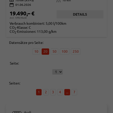
Leistung
70 kW (95 PS)
Kilometerstand
10 km
01.06.2026
19.490,– €
DETAILS
incl. 19% MwSt.
Verbrauch kombiniert:
5,00 l/100km
CO
-Klasse:
C
2
CO
-Emissionen:
113,00 g/km
2
Datensätze pro Seite:
10
20
50
100
250
Seite:
Seiten:
1
2
3
4
...
7
Audi