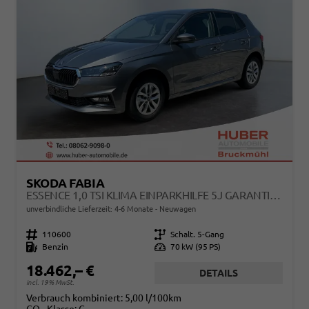
SKODA FABIA
ESSENCE 1,0 TSI KLIMA EINPARKHILFE 5J GARANTIE LED SCHEINWERFER BLUETOOTH
unverbindliche Lieferzeit: 4-6 Monate
Neuwagen
Fahrzeugnr.
110600
Getriebe
Schalt. 5-Gang
Kraftstoff
Benzin
Leistung
70 kW (95 PS)
18.462,– €
DETAILS
incl. 19% MwSt.
Verbrauch kombiniert:
5,00 l/100km