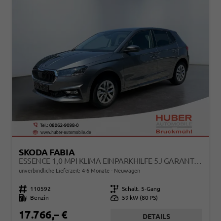
SKODA FABIA
ESSENCE 1,0 MPI KLIMA EINPARKHILFE 5J GARANTIE LED SCHEINWERFER BLUETOOTH
unverbindliche Lieferzeit: 4-6 Monate
Neuwagen
Fahrzeugnr.
110592
Getriebe
Schalt. 5-Gang
Kraftstoff
Benzin
Leistung
59 kW (80 PS)
17.766,– €
DETAILS