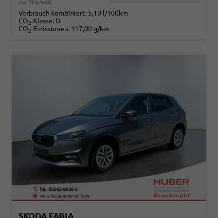
incl. 19% MwSt.
Verbrauch kombiniert:
5,10 l/100km
CO
-Klasse:
D
2
CO
-Emissionen:
117,00 g/km
2
SKODA FABIA