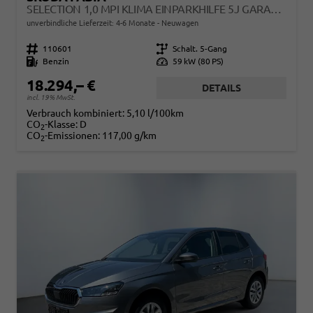
SELECTION 1,0 MPI KLIMA EINPARKHILFE 5J GARANTIE LED APPLE CARPLAY BLUETOOTH
unverbindliche Lieferzeit: 4-6 Monate
Neuwagen
Fahrzeugnr.
110601
Getriebe
Schalt. 5-Gang
Kraftstoff
Benzin
Leistung
59 kW (80 PS)
18.294,– €
DETAILS
incl. 19% MwSt.
Verbrauch kombiniert:
5,10 l/100km
CO
-Klasse:
D
2
CO
-Emissionen:
117,00 g/km
2