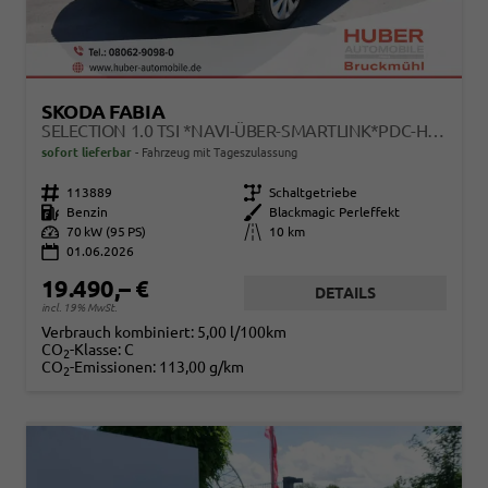
SKODA FABIA
SELECTION 1.0 TSI *NAVI-ÜBER-SMARTLINK*PDC-HI*LED*SHZ*KLIMA*RADIO
sofort lieferbar
Fahrzeug mit Tageszulassung
Fahrzeugnr.
113889
Getriebe
Schaltgetriebe
Kraftstoff
Benzin
Außenfarbe
Blackmagic Perleffekt
Leistung
70 kW (95 PS)
Kilometerstand
10 km
01.06.2026
19.490,– €
DETAILS
incl. 19% MwSt.
Verbrauch kombiniert:
5,00 l/100km
CO
-Klasse:
C
2
CO
-Emissionen:
113,00 g/km
2