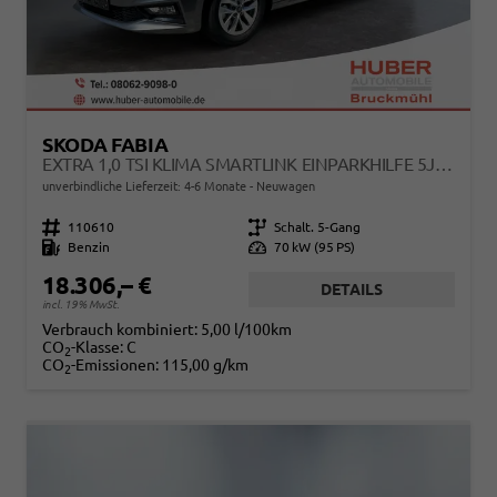
SKODA FABIA
EXTRA 1,0 TSI KLIMA SMARTLINK EINPARKHILFE 5J GARANTIE LED SCHEINWERFER BLUETOOTH
unverbindliche Lieferzeit: 4-6 Monate
Neuwagen
Fahrzeugnr.
110610
Getriebe
Schalt. 5-Gang
Kraftstoff
Benzin
Leistung
70 kW (95 PS)
18.306,– €
DETAILS
incl. 19% MwSt.
Verbrauch kombiniert:
5,00 l/100km
CO
-Klasse:
C
2
CO
-Emissionen:
115,00 g/km
2