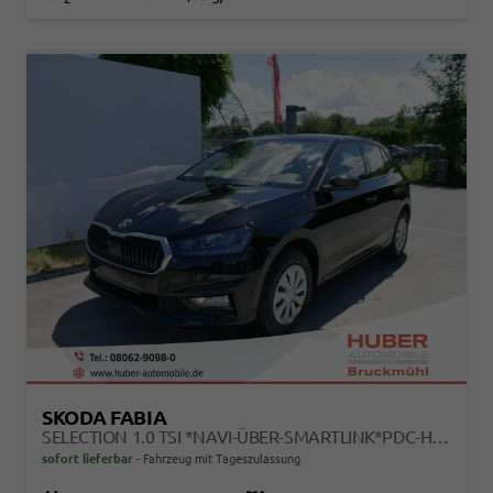
SKODA FABIA
SELECTION 1.0 TSI *NAVI-ÜBER-SMARTLINK*PDC-HI*LED*SHZ*KLIMA*RADIO
sofort lieferbar
Fahrzeug mit Tageszulassung