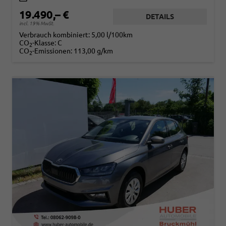
19.490,– €
DETAILS
incl. 19% MwSt.
Verbrauch kombiniert:
5,00 l/100km
CO
-Klasse:
C
2
CO
-Emissionen:
113,00 g/km
2