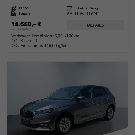
Fahrzeugnr.
110611
Getriebe
Schalt. 6-Gang
Kraftstoff
Benzin
Leistung
85 kW (116 PS)
18.680,– €
DETAILS
incl. 19% MwSt.
Verbrauch kombiniert:
5,00 l/100km
CO
-Klasse:
D
2
CO
-Emissionen:
116,00 g/km
2