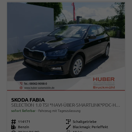
SKODA FABIA
SELECTION 1.0 TSI *NAVI-ÜBER-SMARTLINK*PDC-HI*LED*SHZ*KLIMA*RADIO
sofort lieferbar
Fahrzeug mit Tageszulassung
Fahrzeugnr.
114171
Getriebe
Schaltgetriebe
Kraftstoff
Benzin
Außenfarbe
Blackmagic Perleffekt