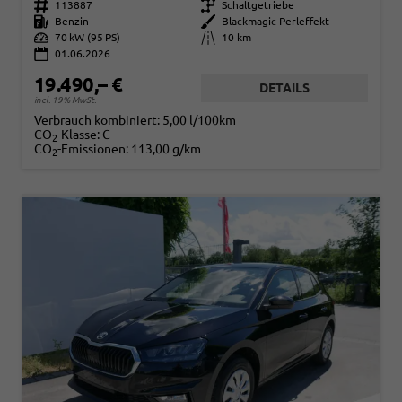
Fahrzeugnr.
113887
Getriebe
Schaltgetriebe
Kraftstoff
Benzin
Außenfarbe
Blackmagic Perleffekt
Leistung
70 kW (95 PS)
Kilometerstand
10 km
01.06.2026
19.490,– €
DETAILS
incl. 19% MwSt.
Verbrauch kombiniert:
5,00 l/100km
CO
-Klasse:
C
2
CO
-Emissionen:
113,00 g/km
2