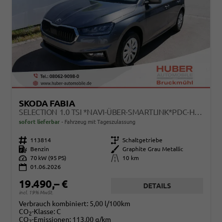
SKODA FABIA
SELECTION 1.0 TSI *NAVI-ÜBER-SMARTLINK*PDC-HI*LED*SHZ*KLIMA*RADIO
sofort lieferbar
Fahrzeug mit Tageszulassung
Fahrzeugnr.
113814
Getriebe
Schaltgetriebe
Kraftstoff
Benzin
Außenfarbe
Graphite Grau Metallic
Leistung
70 kW (95 PS)
Kilometerstand
10 km
01.06.2026
19.490,– €
DETAILS
incl. 19% MwSt.
Verbrauch kombiniert:
5,00 l/100km
CO
-Klasse:
C
2
CO
-Emissionen:
113,00 g/km
2