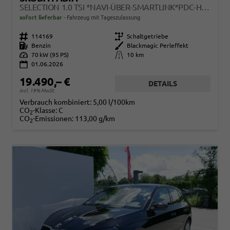
SELECTION 1.0 TSI *NAVI-ÜBER-SMARTLINK*PDC-HI*LED*SHZ*KLIMA*RADIO
sofort lieferbar
Fahrzeug mit Tageszulassung
Fahrzeugnr.
114169
Getriebe
Schaltgetriebe
Kraftstoff
Benzin
Außenfarbe
Blackmagic Perleffekt
Leistung
70 kW (95 PS)
Kilometerstand
10 km
01.06.2026
19.490,– €
DETAILS
incl. 19% MwSt.
Verbrauch kombiniert:
5,00 l/100km
CO
-Klasse:
C
2
CO
-Emissionen:
113,00 g/km
2