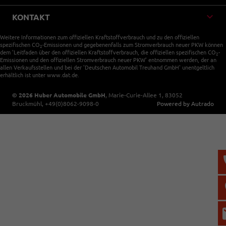
KONTAKT
Weitere Informationen zum offiziellen Kraftstoffverbrauch und zu den offiziellen
spezifischen CO
-Emissionen und gegebenenfalls zum Stromverbrauch neuer PKW können
2
dem 'Leitfaden über den offiziellen Kraftstoffverbrauch, die offiziellen spezifischen CO
-
2
Emissionen und den offiziellen Stromverbrauch neuer PKW' entnommen werden, der an
allen Verkaufsstellen und bei der 'Deutschen Automobil Treuhand GmbH' unentgeltlich
erhältlich ist unter www.dat.de.
© 2026
Huber Automobile GmbH
,
Marie-Curie-Allee 1
,
83052
Bruckmühl,
+49(0)8062-9098-0
Powered by Autrado