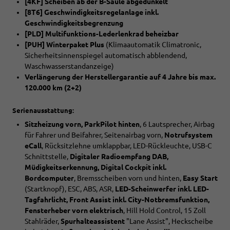
[4KF] Scheiben ab der B-Säule abgedunkelt
[8T6] Geschwindigkeitsregelanlage inkl.
Geschwindigkeitsbegrenzung
[PLD] Multifunktions-Lederlenkrad beheizbar
[PUH] Winterpaket Plus
(Klimaautomatik Climatronic,
Sicherheitsinnenspiegel automatisch abblendend,
Waschwasserstandanzeige)
Verlängerung der Herstellergarantie auf 4 Jahre bis max.
120.000 km (2+2)
Serienausstattung:
Sitzheizung vorn, ParkPilot hinten
, 6 Lautsprecher, Airbag
für Fahrer und Beifahrer, Seitenairbag vorn,
Notrufsystem
eCall
, Rücksitzlehne umklappbar, LED-Rückleuchte, USB-C
Schnittstelle,
Digitaler Radioempfang DAB,
Müdigkeitserkennung, Digital Cockpit inkl.
Bordcomputer
, Bremsscheiben vorn und hinten,
Easy Start
(Startknopf), ESC, ABS, ASR,
LED-Scheinwerfer inkl. LED-
Tagfahrlicht, Front Assist inkl. City-Notbremsfunktion,
Fensterheber vorn elektrisch
, Hill Hold Control, 15 Zoll
Stahlräder,
Spurhalteassistent
"Lane Assist", Heckscheibe