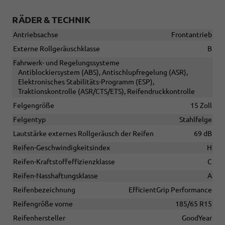
RÄDER & TECHNIK
Antriebsachse
Frontantrieb
Externe Rollgeräuschklasse
B
Fahrwerk- und Regelungssysteme
Antiblockiersystem (ABS), Antischlupfregelung (ASR),
Elektronisches Stabilitäts-Programm (ESP),
Traktionskontrolle (ASR/CTS/ETS), Reifendruckkontrolle
Felgengröße
15 Zoll
Felgentyp
Stahlfelge
Lautstärke externes Rollgeräusch der Reifen
69 dB
Reifen-Geschwindigkeitsindex
H
Reifen-Kraftstoffeffizienzklasse
C
Reifen-Nasshaftungsklasse
A
Reifenbezeichnung
EfficientGrip Performance
Reifengröße vorne
185/65 R15
Reifenhersteller
GoodYear