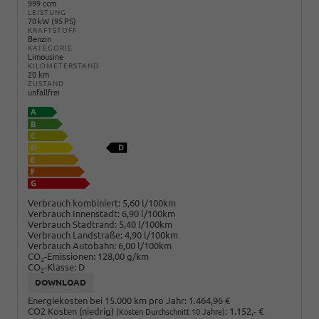
999 ccm
LEISTUNG
70 kW (95 PS)
KRAFTSTOFF
Benzin
KATEGORIE
Limousine
KILOMETERSTAND
20 km
ZUSTAND
unfallfrei
Verbrauch kombiniert:
5,60 l/100km
Verbrauch Innenstadt:
6,90 l/100km
Verbrauch Stadtrand:
5,40 l/100km
Verbrauch Landstraße:
4,90 l/100km
Verbrauch Autobahn:
6,00 l/100km
CO
-Emissionen:
128,00 g/km
2
CO
-Klasse:
D
2
DOWNLOAD
Energiekosten bei 15.000 km pro Jahr:
1.464,96 €
CO2 Kosten (niedrig)
:
1.152,- €
(Kosten Durchschnitt 10 Jahre)