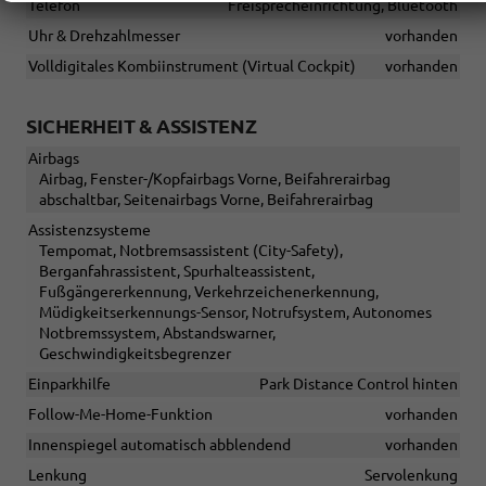
Telefon
Freisprecheinrichtung, Bluetooth
Uhr & Drehzahlmesser
vorhanden
Volldigitales Kombiinstrument (Virtual Cockpit)
vorhanden
SICHERHEIT & ASSISTENZ
Airbags
Airbag, Fenster-/Kopfairbags Vorne, Beifahrerairbag
abschaltbar, Seitenairbags Vorne, Beifahrerairbag
Assistenzsysteme
Tempomat, Notbremsassistent (City-Safety),
Berganfahrassistent, Spurhalteassistent,
Fußgängererkennung, Verkehrzeichenerkennung,
Müdigkeitserkennungs-Sensor, Notrufsystem, Autonomes
Notbremssystem, Abstandswarner,
Geschwindigkeitsbegrenzer
Einparkhilfe
Park Distance Control hinten
Follow-Me-Home-Funktion
vorhanden
Innenspiegel automatisch abblendend
vorhanden
Lenkung
Servolenkung