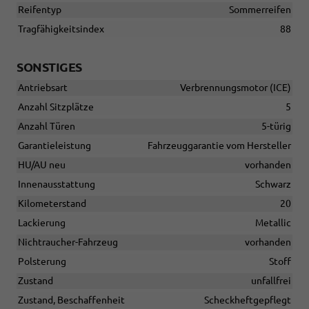
Reifentyp
Sommerreifen
Tragfähigkeitsindex
88
SONSTIGES
Antriebsart
Verbrennungsmotor (ICE)
Anzahl Sitzplätze
5
Anzahl Türen
5-türig
Garantieleistung
Fahrzeuggarantie vom Hersteller
HU/AU neu
vorhanden
Innenausstattung
Schwarz
Kilometerstand
20
Lackierung
Metallic
Nichtraucher-Fahrzeug
vorhanden
Polsterung
Stoff
Zustand
unfallfrei
Zustand, Beschaffenheit
Scheckheftgepflegt