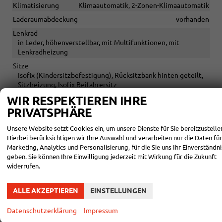
Klimatisierung
Klimaautomatik, 2-Zonen-Klimaautomatik
Laderaumabdeckung
vorhanden
Lenkrad
in Leder, höhenverstellbar, mit Multifunktionen, mit
Lenkradheizung
Sitze
Isofix (Kindersitzbefestigung), Rücksitzbank hinten geteilt,
Sitzheizung, Isofix Beifahrersitz
WIR RESPEKTIEREN IHRE
Sitze: Verstellbarkeit
Höhenverstellbarer Fahrersitz
PRIVATSPHÄRE
INFOTAINMENT & KOMMUNIKATION
Unsere Website setzt Cookies ein, um unsere Dienste für Sie bereitzustelle
Hierbei berücksichtigen wir Ihre Auswahl und verarbeiten nur die Daten für
Audioanlage
Marketing, Analytics und Personalisierung, für die Sie uns Ihr Einverständni
Radio/MP3-Player, Radio, Schnittstelle MP3, Schnittstelle
geben. Sie können Ihre Einwilligung jederzeit mit Wirkung für die Zukunft
USB, Digitalradio DAB, Farbdisplay, Android Auto, Apple
widerrufen.
CarPlay, Musikstreaming integriert, Touchscreen
Außentemperaturanzeige
vorhanden
ALLE AKZEPTIEREN
EINSTELLUNGEN
Bordcomputer
vorhanden
Datenschutzerklärung
Impressum
Navigationssystem
Navigation