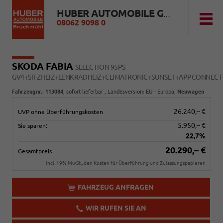
HUBER AUTOMOBILE GMBH
08062 9098 0
SKODA FABIA
SELECTION 95PS
GV4+SITZHEIZ+LENKRADHEIZ+CLIMATRONIC+SUNSET+APPCONNEC
Fahrzeugnr.
:
113084
,
sofort lieferbar
, Landesversion: EU - Europa,
Neuwagen
26.240,– €
UVP ohne Überführungskosten
5.950,– €
Sie sparen:
22,7%
20.290,– €
Gesamtpreis
incl. 19% MwSt., den Kosten für Überführung und Zulassungspapieren
FAHRZEUG ANFRAGEN
WIR RUFEN SIE AN