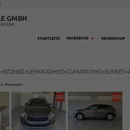
LE GMBH
UCKMÜHL
FAHRZEUGE
STARTSEITE
REIFENSHOP
V4+SITZHEIZ+LENKRADHEIZ+CLIMATRONIC+SUNSET
opa,
Neuwagen