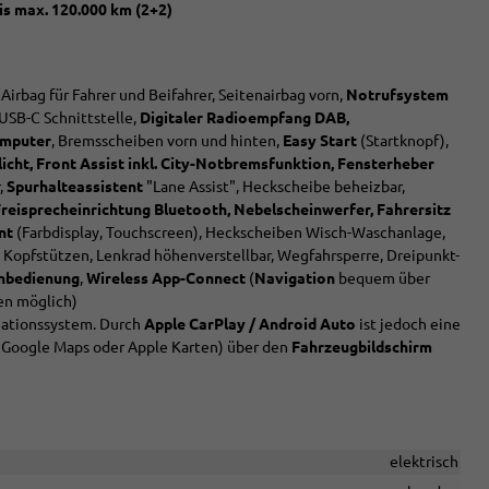
is max. 120.000 km (2+2)
 Airbag für Fahrer und Beifahrer, Seitenairbag vorn,
Notrufsystem
USB-C Schnittstelle,
Digitaler Radioempfang DAB,
omputer
, Bremsscheiben vorn und hinten,
Easy Start
(Startknopf),
icht, Front Assist inkl. City-Notbremsfunktion, Fensterheber
r,
Spurhalteassistent
"Lane Assist", Heckscheibe beheizbar,
 Freisprecheinrichtung Bluetooth, Nebelscheinwerfer, Fahrersitz
nt
(Farbdisplay, Touchscreen), Heckscheiben Wisch-Waschanlage,
, Kopfstützen, Lenkrad höhenverstellbar, Wegfahrsperre, Dreipunkt-
rnbedienung
,
Wireless App-Connect
(
Navigation
bequem über
en möglich)
igationssystem. Durch
Apple CarPlay / Android Auto
ist jedoch eine
 Google Maps oder Apple Karten) über den
Fahrzeugbildschirm
elektrisch