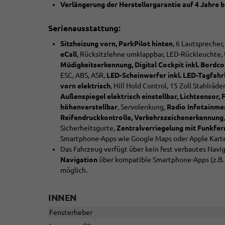
Verlängerung der Herstellergarantie auf 4 Jahre b
Serienausstattung:
Sitzheizung vorn, ParkPilot hinten
, 6 Lautsprecher,
eCall
, Rücksitzlehne umklappbar, LED-Rückleuchte, 
Müdigkeitserkennung, Digital Cockpit inkl. Bordc
ESC, ABS, ASR,
LED-Scheinwerfer inkl. LED-Tagfahrl
vorn elektrisch
, Hill Hold Control, 15 Zoll Stahlräde
Außenspiegel elektrisch einstellbar, Lichtsensor,
höhenverstellbar
, Servolenkung,
Radio Infotainme
Reifendruckkontrolle, Verkehrszeichenerkennung
Sicherheitsgurte,
Zentralverriegelung mit Funkfe
Smartphone-Apps wie Google Maps oder Apple Kart
Das Fahrzeug verfügt über kein fest verbautes Nav
Navigation
über kompatible Smartphone-Apps (z.B.
möglich.
INNEN
Fensterheber