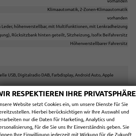
vorhanden
Klimaautomatik, 2-Zonen-Klimaautomatik
vorhanden
n Leder, höhenverstellbar, mit Multifunktionen, mit Lenkradheizung
gung), Rücksitzbank hinten geteilt, Sitzheizung, Isofix Beifahrersitz
Höhenverstellbarer Fahrersitz
elle USB, Digitalradio DAB, Farbdisplay, Android Auto, Apple
vorhanden
WIR RESPEKTIEREN IHRE PRIVATSPHÄRE
vorhanden
nsere Website setzt Cookies ein, um unsere Dienste für Sie
Navigation
ereitzustellen. Hierbei berücksichtigen wir Ihre Auswahl und
Freisprecheinrichtung, Bluetooth
erarbeiten nur die Daten für Marketing, Analytics und
vorhanden
ersonalisierung, für die Sie uns Ihr Einverständnis geben. Sie
vorhanden
önnen Ihre Einwilligung jederzeit mit Wirkung für die Zukunft