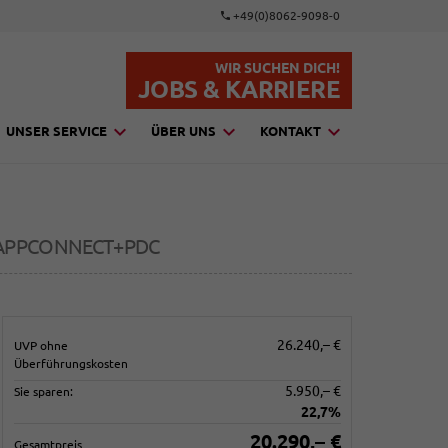
+49(0)8062-9098-0
WIR SUCHEN DICH!
JOBS & KARRIERE
UNSER SERVICE
ÜBER UNS
KONTAKT
+APPCONNECT+PDC
26.240,– €
UVP ohne
Überführungskosten
5.950,– €
Sie sparen:
22,7%
20.290,– €
Gesamtpreis