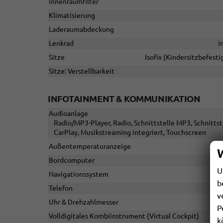
Innenraumfilter
Klimatisierung
Laderaumabdeckung
Lenkrad
i
Sitze
Isofix (Kindersitzbefesti
Sitze: Verstellbarkeit
INFOTAINMENT & KOMMUNIKATION
Audioanlage
Radio/MP3-Player, Radio, Schnittstelle MP3, Schnittst
CarPlay, Musikstreaming integriert, Touchscreen
Außentemperaturanzeige
Bordcomputer
U
Navigationssystem
b
Telefon
v
Uhr & Drehzahlmesser
P
Volldigitales Kombiinstrument (Virtual Cockpit)
k