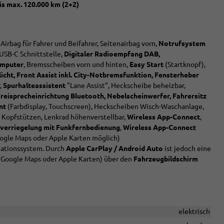
is max. 120.000 km (2+2)
 Airbag für Fahrer und Beifahrer, Seitenairbag vorn,
Notrufsystem
USB-C Schnittstelle,
Digitaler Radioempfang DAB,
omputer
, Bremsscheiben vorn und hinten,
Easy Start
(Startknopf),
icht, Front Assist inkl. City-Notbremsfunktion, Fensterheber
r,
Spurhalteassistent
"Lane Assist", Heckscheibe beheizbar,
 Freisprecheinrichtung Bluetooth, Nebelscheinwerfer, Fahrersitz
nt
(Farbdisplay, Touchscreen), Heckscheiben Wisch-Waschanlage,
, Kopfstützen, Lenkrad höhenverstellbar,
Wireless App-Connect
,
lverriegelung mit Funkfernbedienung
,
Wireless App-Connect
gle Maps oder Apple Karten möglich)
igationssystem. Durch
Apple CarPlay / Android Auto
ist jedoch eine
 Google Maps oder Apple Karten) über den
Fahrzeugbildschirm
elektrisch