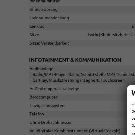
Innenraumfilter
Klimatisierung
Laderaumabdeckung
Lenkrad
i
Sitze
Isofix (Kindersitzbefesti
Sitze: Verstellbarkeit
INFOTAINMENT & KOMMUNIKATION
Audioanlage
Radio/MP3-Player, Radio, Schnittstelle MP3, Schnittst
CarPlay, Musikstreaming integriert, Touchscreen
Außentemperaturanzeige
Bordcomputer
U
Navigationssystem
b
Telefon
v
Uhr & Drehzahlmesser
P
Volldigitales Kombiinstrument (Virtual Cockpit)
k