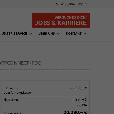
+49(0)8062-9098-0
WIR SUCHEN DICH!
JOBS & KARRIERE
UNSER SERVICE
ÜBER UNS
KONTAKT
+APPCONNECT+PDC
26.240,– €
UVP ohne
Überführungskosten
5.950,– €
Sie sparen:
22,7%
20.290,– €
Gesamtpreis