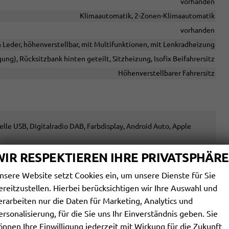
vorhanden
Klimaautomatik, 2-Zonen-Klimaautomatik
vorhanden
n Leder, höhenverstellbar, mit Multifunktionen, mit Lenkradheizung
gung), Rücksitzbank hinten geteilt, Sitzheizung, Isofix Beifahrersitz
Höhenverstellbarer Fahrersitz
elle USB, Digitalradio DAB, Farbdisplay, Android Auto, Apple
vorhanden
WIR RESPEKTIEREN IHRE PRIVATSPHÄRE
vorhanden
nsere Website setzt Cookies ein, um unsere Dienste für Sie
Navigation
ereitzustellen. Hierbei berücksichtigen wir Ihre Auswahl und
Freisprecheinrichtung, Bluetooth
erarbeiten nur die Daten für Marketing, Analytics und
vorhanden
ersonalisierung, für die Sie uns Ihr Einverständnis geben. Sie
vorhanden
önnen Ihre Einwilligung jederzeit mit Wirkung für die Zukunft