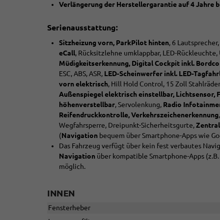
Verlängerung der Herstellergarantie auf 4 Jahre b
Serienausstattung:
Sitzheizung vorn, ParkPilot hinten
, 6 Lautsprecher,
eCall
, Rücksitzlehne umklappbar, LED-Rückleuchte, 
Müdigkeitserkennung, Digital Cockpit inkl. Bordc
ESC, ABS, ASR,
LED-Scheinwerfer inkl. LED-Tagfahrl
vorn elektrisch
, Hill Hold Control, 15 Zoll Stahlräde
Außenspiegel elektrisch einstellbar, Lichtsensor,
höhenverstellbar
, Servolenkung,
Radio Infotainme
Reifendruckkontrolle, Verkehrszeichenerkennung
Wegfahrsperre, Dreipunkt-Sicherheitsgurte,
Zentra
(
Navigation
bequem über Smartphone-Apps wie Goo
Das Fahrzeug verfügt über kein fest verbautes Nav
Navigation
über kompatible Smartphone-Apps (z.B.
möglich.
INNEN
Fensterheber