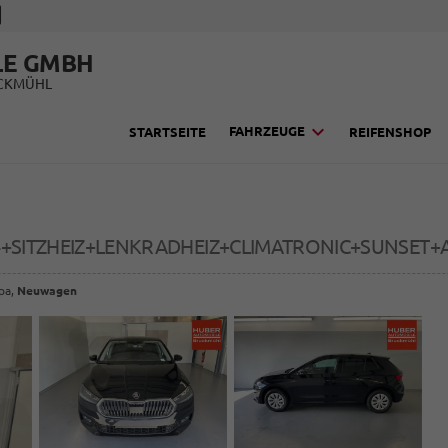
LE GMBH
UCKMÜHL
FAHRZEUGE
STARTSEITE
REIFENSHOP
V4+SITZHEIZ+LENKRADHEIZ+CLIMATRONIC+SUNSET
opa,
Neuwagen