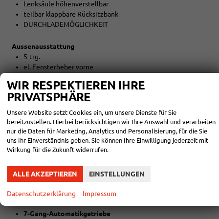
Lenksäule höhenverstellbar
teilbar klappbare Rücksitzbank
DURCHLADEMÖGLICHKEIT
Aussenausstattung
5-trg.
el. Fensterheber vorne
el. Außenspiegel beheizbar
WIR RESPEKTIEREN IHRE
Colorverglasung
PRIVATSPHÄRE
Licht und Sicht
Unsere Website setzt Cookies ein, um unsere Dienste für Sie
LED-SCHEINWERFER (VOLL)
bereitzustellen. Hierbei berücksichtigen wir Ihre Auswahl und verarbeiten
LED-Tagfahrlicht
nur die Daten für Marketing, Analytics und Personalisierung, für die Sie
LED-Heckleuchten
uns Ihr Einverständnis geben. Sie können Ihre Einwilligung jederzeit mit
Wirkung für die Zukunft widerrufen.
Lichtautomatik
Coming-Home-Funktion
Leaving-Home-Funktion
ALLE AKZEPTIEREN
EINSTELLUNGEN
NEBELSCHEINWERFER
Datenschutzerklärung
Impressum
Technik
7-Gang-Automatikgetriebe