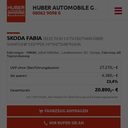
HUBER AUTOMOBILE GMBH
08062 9098 0
SKODA FABIA
SELECTION 1.0 TSI DSG*NAVI-ÜBER-
SMARTLINK*LED*PDC-HI*SHZ*DAB*KLIMA
Fahrzeugnr.
:
108686
,
sofort lieferbar
, Landesversion: EU - Europa,
Fahrzeug mit
Tageszulassung
27.270,– €
UVP ohne Überführungskosten
6.380,– €
Sie sparen:
23,4%
20.890,– €
Gesamtpreis
incl. 19% MwSt., den Kosten für Überführung und Zulassungspapieren
FAHRZEUG ANFRAGEN
WIR RUFEN SIE AN