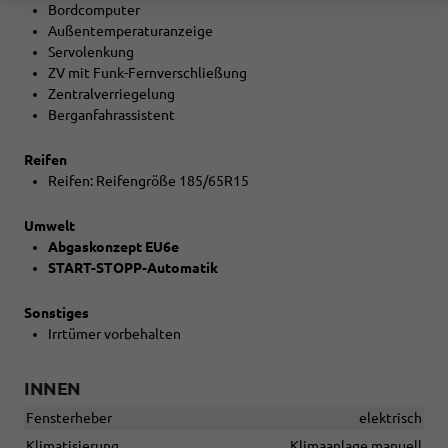
Bordcomputer
Außentemperaturanzeige
Servolenkung
ZV mit Funk-Fernverschließung
Zentralverriegelung
Berganfahrassistent
Reifen
Reifen: Reifengröße 185/65R15
Umwelt
Abgaskonzept EU6e
START-STOPP-Automatik
Sonstiges
Irrtümer vorbehalten
INNEN
Fensterheber
elektrisch
Klimatisierung
Klimaanlage manuell