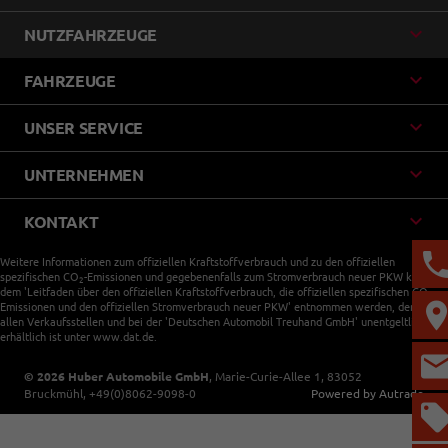
NUTZFAHRZEUGE
FAHRZEUGE
UNSER SERVICE
UNTERNEHMEN
KONTAKT
Weitere Informationen zum offiziellen Kraftstoffverbrauch und zu den offiziellen
spezifischen CO
-Emissionen und gegebenenfalls zum Stromverbrauch neuer PKW können
2
dem 'Leitfaden über den offiziellen Kraftstoffverbrauch, die offiziellen spezifischen CO
-
2
Emissionen und den offiziellen Stromverbrauch neuer PKW' entnommen werden, der an
allen Verkaufsstellen und bei der 'Deutschen Automobil Treuhand GmbH' unentgeltlich
erhältlich ist unter www.dat.de.
© 2026
Huber Automobile GmbH
,
Marie-Curie-Allee 1
,
83052
Bruckmühl,
+49(0)8062-9098-0
Powered by Autrado