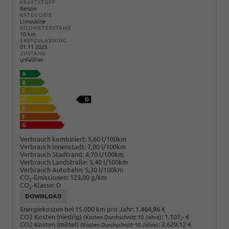
KRAFTSTOFF
Benzin
KATEGORIE
Limousine
KILOMETERSTAND
10 km
ERSTZULASSUNG
01.11.2025
ZUSTAND
unfallfrei
Verbrauch kombiniert:
5,60 l/100km
Verbrauch Innenstadt:
7,00 l/100km
Verbrauch Stadtrand:
4,70 l/100km
Verbrauch Landstraße:
5,40 l/100km
Verbrauch Autobahn:
5,30 l/100km
CO
-Emissionen:
123,00 g/km
2
CO
-Klasse:
D
2
DOWNLOAD
Energiekosten bei 15.000 km pro Jahr:
1.464,96 €
CO2 Kosten (niedrig)
:
1.107,- €
(Kosten Durchschnitt 10 Jahre)
CO2 Kosten (mittel)
:
2.629,12 €
(Kosten Durchschnitt 10 Jahre)