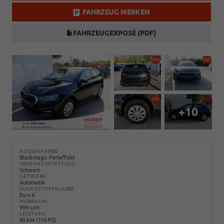
FAHRZEUG MERKEN
FAHRZEUGEXPOSÉ (PDF)
+10
AUSSENFARBE
Blackmagic Perleffekt
INNENAUSSTATTUNG
Schwarz
GETRIEBE
Automatik
SCHADSTOFFKLASSE
Euro 6
HUBRAUM
999 ccm
LEISTUNG
85 kW (116 PS)