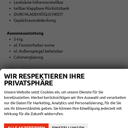
Lenksäule höhenverstellbar
teilbar klappbare Rücksitzbank
DURCHLADEMÖGLICHKEIT
Gepäckraumabdeckung
Aussenausstattung
5-trg.
el. Fensterheber vorne
el. Außenspiegel beheizbar
Colorverglasung
Licht und Sicht
WIR RESPEKTIEREN IHRE
LED-SCHEINWERFER (VOLL)
PRIVATSPHÄRE
Tagfahrlicht
LED-Heckleuchten
Unsere Website setzt Cookies ein, um unsere Dienste für Sie
Lichtautomatik
bereitzustellen. Hierbei berücksichtigen wir Ihre Auswahl und verarbeiten
Coming-Home-Funktion
nur die Daten für Marketing, Analytics und Personalisierung, für die Sie
Leaving-Home-Funktion
uns Ihr Einverständnis geben. Sie können Ihre Einwilligung jederzeit mit
NEBELSCHEINWERFER
Wirkung für die Zukunft widerrufen.
Technik