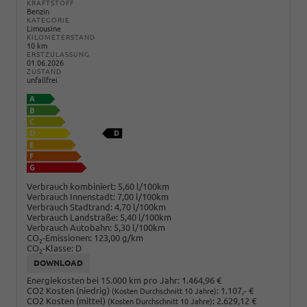
KRAFTSTOFF
Benzin
KATEGORIE
Limousine
KILOMETERSTAND
10 km
ERSTZULASSUNG
01.06.2026
ZUSTAND
unfallfrei
Verbrauch kombiniert:
5,60 l/100km
Verbrauch Innenstadt:
7,00 l/100km
Verbrauch Stadtrand:
4,70 l/100km
Verbrauch Landstraße:
5,40 l/100km
Verbrauch Autobahn:
5,30 l/100km
CO
-Emissionen:
123,00 g/km
2
CO
-Klasse:
D
2
DOWNLOAD
Energiekosten bei 15.000 km pro Jahr:
1.464,96 €
CO2 Kosten (niedrig)
:
1.107,- €
(Kosten Durchschnitt 10 Jahre)
CO2 Kosten (mittel)
:
2.629,12 €
(Kosten Durchschnitt 10 Jahre)