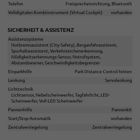
Telefon
Freisprecheinrichtung, Bluetooth
Volldigitales Kombiinstrument (Virtual Cockpit)
vorhanden
SICHERHEIT & ASSISTENZ
Assistenzsysteme
Notbremsassistent (City-Safety), Berganfahrassistent,
Spurhalteassistent, Verkehrzeichenerkennung,
Müdigkeitserkennungs-Sensor, Notrufsystem,
Abstandswarner, Geschwindigkeitsbegrenzer
Einparkhilfe
Park Distance Control hinten
Lenkung
Servolenkung
Lichttechnik
Lichtsensor, Nebelscheinwerfer, Tagfahrlicht, LED-
Scheinwerfer, Voll-LED Scheinwerfer
Pannenhilfe
Pannenkit
Start/Stop-Automatik
vorhanden
Zentralverriegelung
Zentralverriegelung