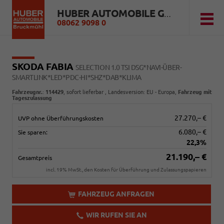
HUBER AUTOMOBILE GMBH
08062 9098 0
SKODA FABIA
SELECTION 1.0 TSI DSG*NAVI-ÜBER-
SMARTLINK*LED*PDC-HI*SHZ*DAB*KLIMA
Fahrzeugnr.
:
114429
,
sofort lieferbar
, Landesversion: EU - Europa,
Fahrzeug mit
Tageszulassung
27.270,– €
UVP ohne Überführungskosten
6.080,– €
Sie sparen:
22,3%
21.190,– €
Gesamtpreis
incl. 19% MwSt., den Kosten für Überführung und Zulassungspapieren
FAHRZEUG ANFRAGEN
WIR RUFEN SIE AN