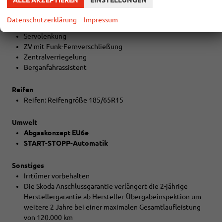
ALLE AKZEPTIEREN
EINSTELLUNGEN
7-Gang-Automatikgetriebe
Niveauregulierung
Datenschutzerklärung
Impressum
Bordcomputer
Servolenkung
ZV mit Funk-Fernverschließung
Zentralverriegelung
Berganfahrassistent
Reifen
Reifen: Reifengröße 185/65R15
Umwelt
Abgaskonzept EU6e
START-STOPP-Automatik
Sonstiges
Irrtümer vorbehalten
Die Skoda Anschlussgarantie verlängert die 2-jährige
Herstellergarantie ab Hersteller-Übergabeinspektion um
weitere 2 Jahre bei einer maximalen Gesamtlaufleistung
von 120.000 km