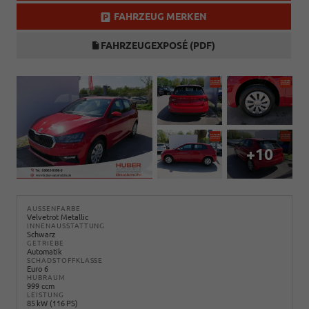
FAHRZEUG MERKEN
FAHRZEUGEXPOSÉ (PDF)
+10
AUSSENFARBE
Velvetrot Metallic
INNENAUSSTATTUNG
Schwarz
GETRIEBE
Automatik
SCHADSTOFFKLASSE
Euro 6
HUBRAUM
999 ccm
LEISTUNG
85 kW (116 PS)