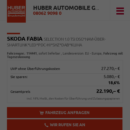
HUBER AUTOMOBILE GMBH
08062 9098 0
SKODA FABIA
SELECTION 1.0 TSI DSG*NAVI-ÜBER-
SMARTLINK*LED*PDC-HI*SHZ*DAB*KLIMA
Fahrzeugnr.
:
114441
,
sofort lieferbar
, Landesversion: EU - Europa,
Fahrzeug mit
Tageszulassung
27.270,– €
UVP ohne Überführungskosten
5.080,– €
Sie sparen:
18,6%
22.190,– €
Gesamtpreis
incl. 19% MwSt., den Kosten für Überführung und Zulassungspapieren
FAHRZEUG ANFRAGEN
WIR RUFEN SIE AN