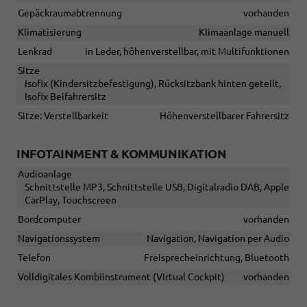
Gepäckraumabtrennung
vorhanden
Klimatisierung
Klimaanlage manuell
Lenkrad
in Leder, höhenverstellbar, mit Multifunktionen
Sitze
Isofix (Kindersitzbefestigung), Rücksitzbank hinten geteilt,
Isofix Beifahrersitz
Sitze: Verstellbarkeit
Höhenverstellbarer Fahrersitz
INFOTAINMENT & KOMMUNIKATION
Audioanlage
Schnittstelle MP3, Schnittstelle USB, Digitalradio DAB, Apple
CarPlay, Touchscreen
Bordcomputer
vorhanden
Navigationssystem
Navigation, Navigation per Audio
Telefon
Freisprecheinrichtung, Bluetooth
Volldigitales Kombiinstrument (Virtual Cockpit)
vorhanden