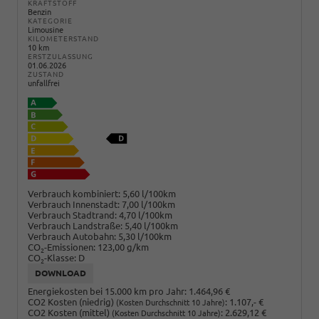
KRAFTSTOFF
Benzin
KATEGORIE
Limousine
KILOMETERSTAND
10 km
ERSTZULASSUNG
01.06.2026
ZUSTAND
unfallfrei
Verbrauch kombiniert:
5,60 l/100km
Verbrauch Innenstadt:
7,00 l/100km
Verbrauch Stadtrand:
4,70 l/100km
Verbrauch Landstraße:
5,40 l/100km
Verbrauch Autobahn:
5,30 l/100km
CO
-Emissionen:
123,00 g/km
2
CO
-Klasse:
D
2
DOWNLOAD
Energiekosten bei 15.000 km pro Jahr:
1.464,96 €
CO2 Kosten (niedrig)
:
1.107,- €
(Kosten Durchschnitt 10 Jahre)
CO2 Kosten (mittel)
:
2.629,12 €
(Kosten Durchschnitt 10 Jahre)