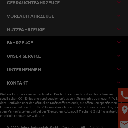
GEBRAUCHTFAHRZEUGE
VORLAUFFAHRZEUGE
NUTZFAHRZEUGE
FAHRZEUGE
UNSER SERVICE
UNTERNEHMEN
KONTAKT
Weitere Informationen zum offiziellen Kraftstoffverbrauch und zu den offiziellen
spezifischen CO
-Emissionen und gegebenenfalls zum Stromverbrauch neuer PKW können
2
dem 'Leitfaden über den offiziellen Kraftstoffverbrauch, die offiziellen spezifischen CO
-
2
Emissionen und den offiziellen Stromverbrauch neuer PKW' entnommen werden, der an
allen Verkaufsstellen und bei der 'Deutschen Automobil Treuhand GmbH' unentgeltlich
erhältlich ist unter www.dat.de.
© 2026
Huber Automobile GmbH
,
Marie-Curie-Allee 1
,
83052