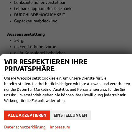
Lenksäule höhenverstellbar
teilbar klappbare Rücksitzbank
DURCHLADEMÖGLICHKEIT
Gepäckraumabdeckung
Aussenausstattung
5-trg.
el. Fensterheber vorne
el. Außenspiegel beheizbar
Colorverglasung
WIR RESPEKTIEREN IHRE
PRIVATSPHÄRE
Licht und Sicht
Unsere Website setzt Cookies ein, um unsere Dienste für Sie
LED-SCHEINWERFER (VOLL)
bereitzustellen. Hierbei berücksichtigen wir Ihre Auswahl und verarbeiten
Tagfahrlicht
nur die Daten für Marketing, Analytics und Personalisierung, für die Sie
LED-Heckleuchten
uns Ihr Einverständnis geben. Sie können Ihre Einwilligung jederzeit mit
Lichtautomatik
Wirkung für die Zukunft widerrufen.
Coming-Home-Funktion
Leaving-Home-Funktion
ALLE AKZEPTIEREN
EINSTELLUNGEN
NEBELSCHEINWERFER
Datenschutzerklärung
Impressum
Technik