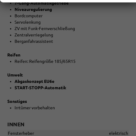
7-Gang-Automatikgetriebe
Niveauregulierung
Bordcomputer
Servolenkung
ZV mit Funk-Fernverschließung
Zentralverriegelung
Berganfahrassistent
Reifen
Reifen: Reifengröße 185/65R15
Umwelt
Abgaskonzept EU6e
START-STOPP-Automatik
Sonstiges
Irrtümer vorbehalten
INNEN
Fensterheber
elektrisch