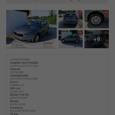
+9
AUSSENFARBE
Graphite Grau Metallic
INNENAUSSTATTUNG
Schwarz
GETRIEBE
Schaltgetriebe
SCHADSTOFFKLASSE
Euro 6
HUBRAUM
999 ccm
LEISTUNG
85 kW (116 PS)
KRAFTSTOFF
Benzin
KATEGORIE
Limousine
KILOMETERSTAND
10 km