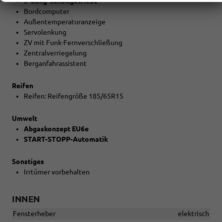
5-Gang-Schaltgetriebe
Bordcomputer
Außentemperaturanzeige
Servolenkung
ZV mit Funk-Fernverschließung
Zentralverriegelung
Berganfahrassistent
Reifen
Reifen: Reifengröße 185/65R15
Umwelt
Abgaskonzept EU6e
START-STOPP-Automatik
Sonstiges
Irrtümer vorbehalten
INNEN
Fensterheber
elektrisch