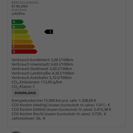
ERSTZULASSUNG
01.06.2026
ZUSTAND
unfallfrei
Verbrauch kombiniert:
5,00 l/100km
Verbrauch Innenstadt:
6,60 l/100km
Verbrauch Stadtrand:
5,00 l/100km
Verbrauch Landstraße:
4,30 l/100km
Verbrauch Autobahn:
5,10 l/100km
CO
-Emissionen:
113,00 g/km
2
CO
-Klasse:
C
2
DOWNLOAD
Energiekosten bei 15.000 km pro Jahr:
1.308,00 €
CO2 Kosten (niedrig)
:
1.017,- €
(Kosten Durchschnitt 10 Jahre)
CO2 Kosten (mittel)
:
2.415,38 €
(Kosten Durchschnitt 10 Jahre)
CO2 Kosten (hoch)
:
3.729,- €
(Kosten Durchschnitt 10 Jahre)
Jahressteuer:
56,- €