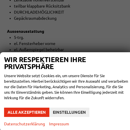
teilbar klappbare Rücksitzbank
DURCHLADEMÖGLICHKEIT
Gepäckraumabdeckung
Aussenausstattung
5-trg.
el. Fensterheber vorne
el. Außenspiegel beheizbar
Colorverglasung
WIR RESPEKTIEREN IHRE
PRIVATSPHÄRE
Licht und Sicht
LED-SCHEINWERFER (VOLL)
Unsere Website setzt Cookies ein, um unsere Dienste für Sie
LED-Tagfahrlicht
bereitzustellen. Hierbei berücksichtigen wir Ihre Auswahl und verarbeiten
nur die Daten für Marketing, Analytics und Personalisierung, für die Sie
LED-Heckleuchten
uns Ihr Einverständnis geben. Sie können Ihre Einwilligung jederzeit mit
Lichtautomatik
Wirkung für die Zukunft widerrufen.
Coming-Home-Funktion
Leaving-Home-Funktion
NEBELSCHEINWERFER
ALLE AKZEPTIEREN
EINSTELLUNGEN
Datenschutzerklärung
Impressum
Technik