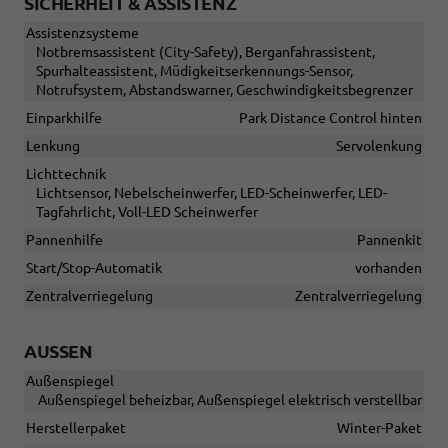
SICHERHEIT & ASSISTENZ
Assistenzsysteme
Notbremsassistent (City-Safety), Berganfahrassistent,
Spurhalteassistent, Müdigkeitserkennungs-Sensor,
Notrufsystem, Abstandswarner, Geschwindigkeitsbegrenzer
Einparkhilfe
Park Distance Control hinten
Lenkung
Servolenkung
Lichttechnik
Lichtsensor, Nebelscheinwerfer, LED-Scheinwerfer, LED-
Tagfahrlicht, Voll-LED Scheinwerfer
Pannenhilfe
Pannenkit
Start/Stop-Automatik
vorhanden
Zentralverriegelung
Zentralverriegelung
AUSSEN
Außenspiegel
Außenspiegel beheizbar, Außenspiegel elektrisch verstellbar
Herstellerpaket
Winter-Paket