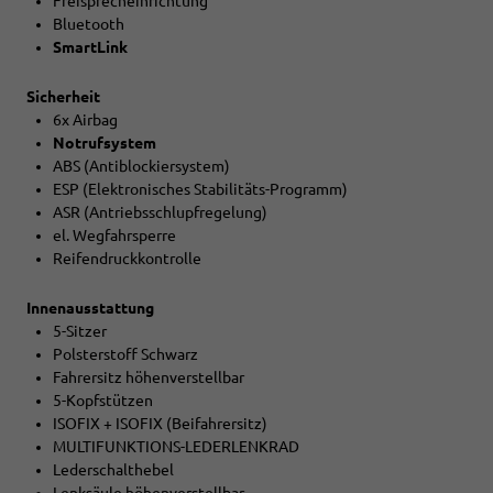
Freisprecheinrichtung
Bluetooth
SmartLink
Sicherheit
6x Airbag
Notrufsystem
ABS (Antiblockiersystem)
ESP (Elektronisches Stabilitäts-Programm)
ASR (Antriebsschlupfregelung)
el. Wegfahrsperre
Reifendruckkontrolle
Innenausstattung
5-Sitzer
Polsterstoff Schwarz
Fahrersitz höhenverstellbar
5-Kopfstützen
ISOFIX + ISOFIX (Beifahrersitz)
MULTIFUNKTIONS-LEDERLENKRAD
Lederschalthebel
Lenksäule höhenverstellbar