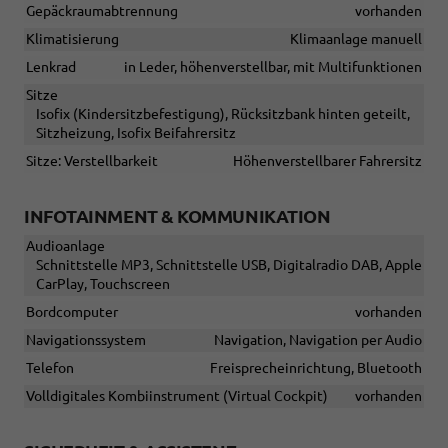
Gepäckraumabtrennung
vorhanden
Klimatisierung
Klimaanlage manuell
Lenkrad
in Leder, höhenverstellbar, mit Multifunktionen
Sitze
Isofix (Kindersitzbefestigung), Rücksitzbank hinten geteilt,
Sitzheizung, Isofix Beifahrersitz
Sitze: Verstellbarkeit
Höhenverstellbarer Fahrersitz
INFOTAINMENT & KOMMUNIKATION
Audioanlage
Schnittstelle MP3, Schnittstelle USB, Digitalradio DAB, Apple
CarPlay, Touchscreen
Bordcomputer
vorhanden
Navigationssystem
Navigation, Navigation per Audio
Telefon
Freisprecheinrichtung, Bluetooth
Volldigitales Kombiinstrument (Virtual Cockpit)
vorhanden