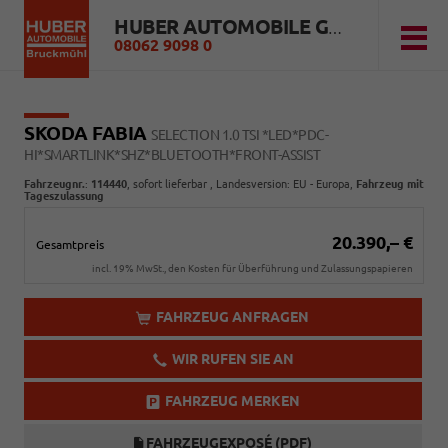
HUBER AUTOMOBILE GMBH
08062 9098 0
SKODA FABIA
SELECTION 1.0 TSI *LED*PDC-
HI*SMARTLINK*SHZ*BLUETOOTH*FRONT-ASSIST
Fahrzeugnr.
:
114440
,
sofort lieferbar
, Landesversion: EU - Europa,
Fahrzeug mit
Tageszulassung
20.390,– €
Gesamtpreis
incl. 19% MwSt., den Kosten für Überführung und Zulassungspapieren
FAHRZEUG ANFRAGEN
WIR RUFEN SIE AN
FAHRZEUG MERKEN
FAHRZEUGEXPOSÉ (PDF)