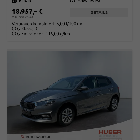
Kraftstoff
Benzin
Leistung
70 kW (95 PS)
18.957,– €
DETAILS
incl. 19% MwSt.
Verbrauch kombiniert:
5,00 l/100km
CO
-Klasse:
C
2
CO
-Emissionen:
115,00 g/km
2