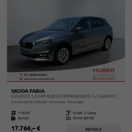
SKODA FABIA
ESSENCE 1,0 MPI KLIMA EINPARKHILFE 5J GARANTIE LED SCHEINWERFER BLUETOOTH
unverbindliche Lieferzeit: 4-6 Monate
Neuwagen
Fahrzeugnr.
110592
Getriebe
Schalt. 5-Gang
Kraftstoff
Benzin
Leistung
59 kW (80 PS)
17.766,– €
DETAILS