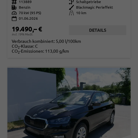
Fahrzeugnr.
113889
Getriebe
Schaltgetriebe
Kraftstoff
Benzin
Außenfarbe
Blackmagic Perleffekt
Leistung
70 kW (95 PS)
Kilometerstand
10 km
01.06.2026
19.490,– €
DETAILS
incl. 19% MwSt.
Verbrauch kombiniert:
5,00 l/100km
CO
-Klasse:
C
2
CO
-Emissionen:
113,00 g/km
2