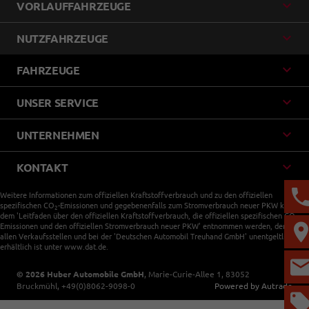
VORLAUFFAHRZEUGE
NUTZFAHRZEUGE
FAHRZEUGE
UNSER SERVICE
UNTERNEHMEN
KONTAKT
Weitere Informationen zum offiziellen Kraftstoffverbrauch und zu den offiziellen
spezifischen CO
-Emissionen und gegebenenfalls zum Stromverbrauch neuer PKW können
2
dem 'Leitfaden über den offiziellen Kraftstoffverbrauch, die offiziellen spezifischen CO
-
2
Emissionen und den offiziellen Stromverbrauch neuer PKW' entnommen werden, der an
allen Verkaufsstellen und bei der 'Deutschen Automobil Treuhand GmbH' unentgeltlich
erhältlich ist unter www.dat.de.
© 2026
Huber Automobile GmbH
,
Marie-Curie-Allee 1
,
83052
Bruckmühl,
+49(0)8062-9098-0
Powered by Autrado