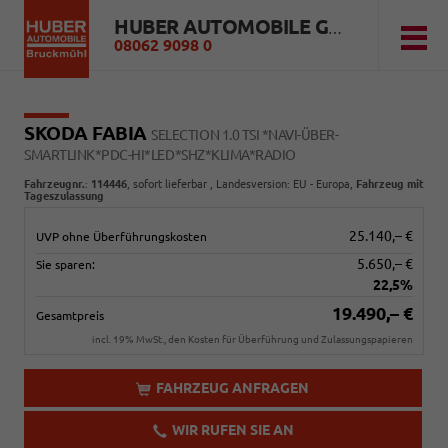
HUBER AUTOMOBILE GMBH
08062 9098 0
SKODA FABIA
SELECTION 1.0 TSI *NAVI-ÜBER-
SMARTLINK*PDC-HI*LED*SHZ*KLIMA*RADIO
Fahrzeugnr.
:
114446
,
sofort lieferbar
, Landesversion: EU - Europa,
Fahrzeug mit
Tageszulassung
25.140,– €
UVP ohne Überführungskosten
5.650,– €
Sie sparen:
22,5%
19.490,– €
Gesamtpreis
incl. 19% MwSt., den Kosten für Überführung und Zulassungspapieren
FAHRZEUG ANFRAGEN
WIR RUFEN SIE AN