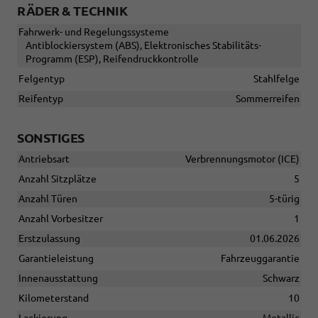
RÄDER & TECHNIK
Fahrwerk- und Regelungssysteme
Antiblockiersystem (ABS), Elektronisches Stabilitäts-
Programm (ESP), Reifendruckkontrolle
Felgentyp
Stahlfelge
Reifentyp
Sommerreifen
SONSTIGES
Antriebsart
Verbrennungsmotor (ICE)
Anzahl Sitzplätze
5
Anzahl Türen
5-türig
Anzahl Vorbesitzer
1
Erstzulassung
01.06.2026
Garantieleistung
Fahrzeuggarantie
Innenausstattung
Schwarz
Kilometerstand
10
Lackierung
Metallic