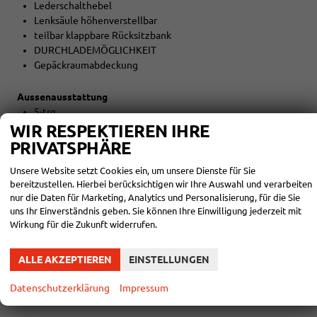
Lederschalthebel
Lenksäule höhenverstellbar
teilbar klappbare Rücksitzbank
DURCHLADEMÖGLICHKEIT
Gepäckraumabdeckung
Aussenausstattung
5-trg.
el. Fensterheber vorne
WIR RESPEKTIEREN IHRE
el. Außenspiegel beheizbar
PRIVATSPHÄRE
Colorverglasung
Unsere Website setzt Cookies ein, um unsere Dienste für Sie
bereitzustellen. Hierbei berücksichtigen wir Ihre Auswahl und verarbeiten
Licht und Sicht
nur die Daten für Marketing, Analytics und Personalisierung, für die Sie
LED-SCHEINWERFER (VOLL)
uns Ihr Einverständnis geben. Sie können Ihre Einwilligung jederzeit mit
LED-Tagfahrlicht
Wirkung für die Zukunft widerrufen.
LED-Heckleuchten
Lichtautomatik
ALLE AKZEPTIEREN
EINSTELLUNGEN
Coming-Home-Funktion
Leaving-Home-Funktion
Datenschutzerklärung
Impressum
NEBELSCHEINWERFER