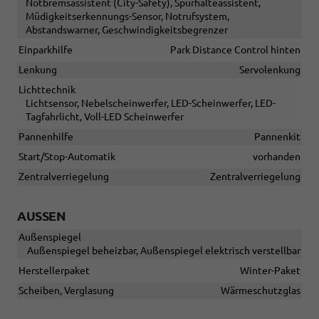
Notbremsassistent (City-Safety), Spurhalteassistent,
Müdigkeitserkennungs-Sensor, Notrufsystem,
Abstandswarner, Geschwindigkeitsbegrenzer
Einparkhilfe
Park Distance Control hinten
Lenkung
Servolenkung
Lichttechnik
Lichtsensor, Nebelscheinwerfer, LED-Scheinwerfer, LED-
Tagfahrlicht, Voll-LED Scheinwerfer
Pannenhilfe
Pannenkit
Start/Stop-Automatik
vorhanden
Zentralverriegelung
Zentralverriegelung
AUSSEN
Außenspiegel
Außenspiegel beheizbar, Außenspiegel elektrisch verstellbar
Herstellerpaket
Winter-Paket
Scheiben, Verglasung
Wärmeschutzglas