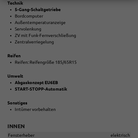
Technik
5-Gang-Schaltgetriebe
Bordcomputer
Außentemperaturanzeige
Servolenkung
ZV mit Funk-Fernverschließung
Zentralverriegelung
Reifen
Reifen: Reifengröße 185/65R15
Umwelt
Abgaskonzept EU6EB
START-STOPP-Automatik
Sonstiges
Irrtümer vorbehalten
INNEN
Fensterheber
elektrisch