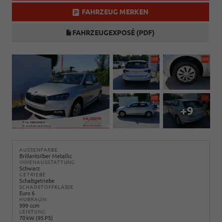
FAHRZEUG MERKEN
FAHRZEUGEXPOSÉ (PDF)
+9
AUSSENFARBE
Brillantsilber Metallic
INNENAUSSTATTUNG
Schwarz
GETRIEBE
Schaltgetriebe
SCHADSTOFFKLASSE
Euro 6
HUBRAUM
999 ccm
LEISTUNG
70 kW (95 PS)