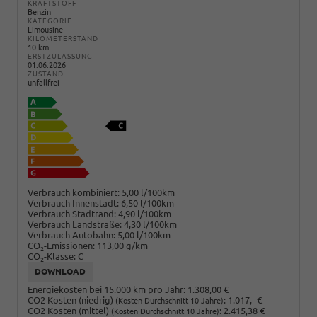
KRAFTSTOFF
Benzin
KATEGORIE
Limousine
KILOMETERSTAND
10 km
ERSTZULASSUNG
01.06.2026
ZUSTAND
unfallfrei
Verbrauch kombiniert:
5,00 l/100km
Verbrauch Innenstadt:
6,50 l/100km
Verbrauch Stadtrand:
4,90 l/100km
Verbrauch Landstraße:
4,30 l/100km
Verbrauch Autobahn:
5,00 l/100km
CO
-Emissionen:
113,00 g/km
2
CO
-Klasse:
C
2
DOWNLOAD
Energiekosten bei 15.000 km pro Jahr:
1.308,00 €
CO2 Kosten (niedrig)
:
1.017,- €
(Kosten Durchschnitt 10 Jahre)
CO2 Kosten (mittel)
:
2.415,38 €
(Kosten Durchschnitt 10 Jahre)