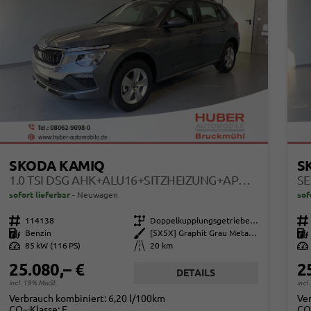
SKODA KAMIQ
S
1.0 TSI DSG AHK+ALU16+SITZHEIZUNG+APPCONNECT+GV5+LED+NEBEL+KLIMA
sofort lieferbar
Neuwagen
sof
Fahrzeugnr.
114138
Getriebe
Doppelkupplungsgetriebe (DSG)
Fahrzeugnr.
Kraftstoff
Benzin
Außenfarbe
[5X5X] Graphit Grau Metallic
Kraftstoff
Leistung
85 kW (116 PS)
Kilometerstand
20 km
Leistung
25.080,– €
2
DETAILS
incl. 19% MwSt.
incl
Verbrauch kombiniert:
6,20 l/100km
Ve
CO
-Klasse:
E
CO