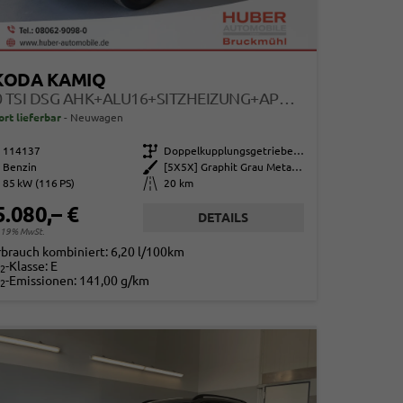
KODA KAMIQ
1.0 TSI DSG AHK+ALU16+SITZHEIZUNG+APPCONNECT+GV5+LED+NEBEL+KLIMA
ort lieferbar
Neuwagen
114137
Getriebe
Doppelkupplungsgetriebe (DSG)
Benzin
Außenfarbe
[5X5X] Graphit Grau Metallic
85 kW (116 PS)
Kilometerstand
20 km
5.080,– €
DETAILS
. 19% MwSt.
rbrauch kombiniert:
6,20 l/100km
-Klasse:
E
2
-Emissionen:
141,00 g/km
2