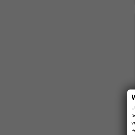
U
b
v
P