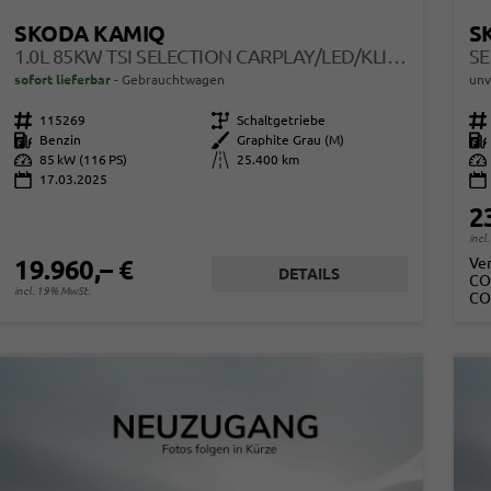
SKODA KAMIQ
S
1.0L 85KW TSI SELECTION CARPLAY/LED/KLIMAAUT/KAMERA
sofort lieferbar
Gebrauchtwagen
unv
Fahrzeugnr.
115269
Getriebe
Schaltgetriebe
Fahrzeugnr.
Kraftstoff
Benzin
Außenfarbe
Graphite Grau (M)
Kraftstoff
Leistung
85 kW (116 PS)
Kilometerstand
25.400 km
Leistung
17.03.2025
2
incl
Ve
19.960,– €
DETAILS
CO
incl. 19% MwSt.
CO