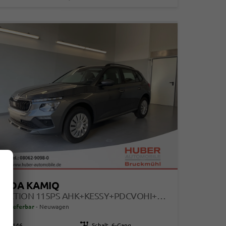
KODA KAMIQ
SELECTION 115PS AHK+KESSY+PDCVOHI+KAMERA+CLIMATRONIC+APPCONNECT+SITZHEIZUNG
ort lieferbar
Neuwagen
115146
Getriebe
Schalt. 6-Gang