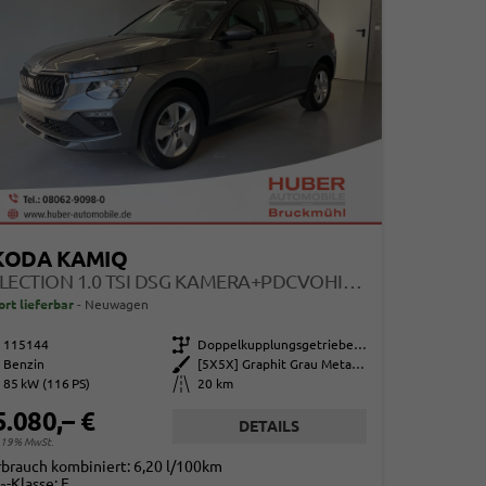
KODA KAMIQ
SELECTION 1.0 TSI DSG KAMERA+PDCVOHI+SITZHEIZUNG+APPCONNECT+SUNSET+ALU16
ort lieferbar
Neuwagen
115144
Getriebe
Doppelkupplungsgetriebe (DSG)
Benzin
Außenfarbe
[5X5X] Graphit Grau Metallic
85 kW (116 PS)
Kilometerstand
20 km
5.080,– €
DETAILS
. 19% MwSt.
rbrauch kombiniert:
6,20 l/100km
-Klasse:
E