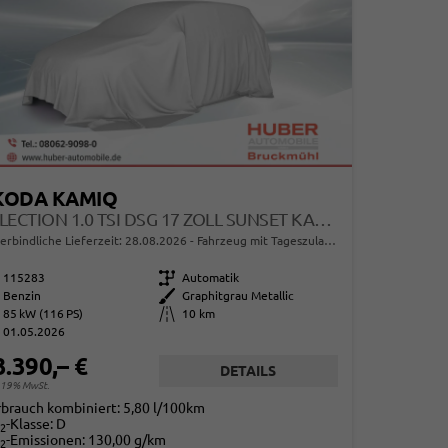
KODA KAMIQ
SELECTION 1.0 TSI DSG 17 ZOLL SUNSET KAMERA PDC V+H
erbindliche Lieferzeit:
28.08.2026
Fahrzeug mit Tageszulassung
115283
Getriebe
Automatik
Benzin
Außenfarbe
Graphitgrau Metallic
85 kW (116 PS)
Kilometerstand
10 km
01.05.2026
3.390,– €
DETAILS
. 19% MwSt.
rbrauch kombiniert:
5,80 l/100km
-Klasse:
D
2
-Emissionen:
130,00 g/km
2