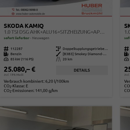
SKODA KAMIQ
S
1.0 TSI DSG AHK+ALU16+SITZHEIZUNG+APPCONNECT+GV5+LED+NEBEL+KLIMA
sofort lieferbar
Neuwagen
sof
Fahrzeugnr.
112287
Getriebe
Doppelkupplungsgetriebe (DSG)
Fahrzeugnr.
Kraftstoff
Benzin
Außenfarbe
[B3B3] Smokey Diamond-Silber Metallic
Kraftstoff
Leistung
85 kW (116 PS)
Kilometerstand
20 km
Leistung
25.080,– €
2
DETAILS
incl. 19% MwSt.
incl
Verbrauch kombiniert:
6,20 l/100km
Ve
CO
-Klasse:
E
CO
2
CO
-Emissionen:
141,00 g/km
CO
2