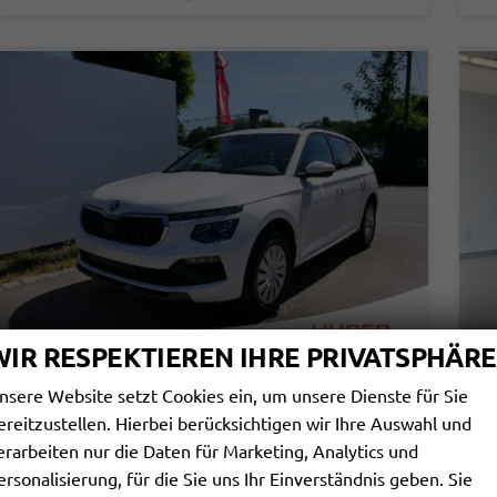
WIR RESPEKTIEREN IHRE PRIVATSPHÄRE
nsere Website setzt Cookies ein, um unsere Dienste für Sie
SKODA KAMIQ
S
ereitzustellen. Hierbei berücksichtigen wir Ihre Auswahl und
SELECTION 1.0 TSI DSG*PDC-HINTEN*TEMPOMAT*SMARTLINK*SHZ*LED*KLIMAAUTOMATIK*
erarbeiten nur die Daten für Marketing, Analytics und
sofort lieferbar
Fahrzeug mit Tageszulassung
sof
ersonalisierung, für die Sie uns Ihr Einverständnis geben. Sie
Fahrzeugnr.
113761
Getriebe
Automatik
Fahrzeugnr.