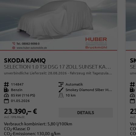
SKODA KAMIQ
S
SELECTION 1.0 TSI DSG 17 ZOLL SUNSET KAMERA PDC V+H
unverbindliche Lieferzeit:
28.08.2026
Fahrzeug mit Tageszulassung
unv
Fahrzeugnr.
114847
Getriebe
Automatik
Fahrzeugnr.
Kraftstoff
Benzin
Außenfarbe
Smokey Diamond Silber Metallic
Kraftstoff
Leistung
85 kW (116 PS)
Kilometerstand
10 km
Leistung
01.05.2026
23.390,– €
2
DETAILS
incl. 19% MwSt.
incl
Verbrauch kombiniert:
5,80 l/100km
Ve
CO
-Klasse:
D
CO
2
CO
-Emissionen:
130,00 g/km
CO
2