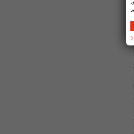
k
w
D