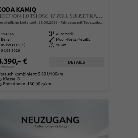
KODA KAMIQ
SELECTION 1.0 TSI DSG 17 ZOLL SUNSET KAMERA PDC V+H
erbindliche Lieferzeit:
28.08.2026
Fahrzeug mit Tageszulassung
114846
Getriebe
Automatik
Benzin
Außenfarbe
Moon-Weiss Metallic
85 kW (116 PS)
Kilometerstand
10 km
01.05.2026
3.390,– €
DETAILS
. 19% MwSt.
rbrauch kombiniert:
5,80 l/100km
-Klasse:
D
2
-Emissionen:
130,00 g/km
2