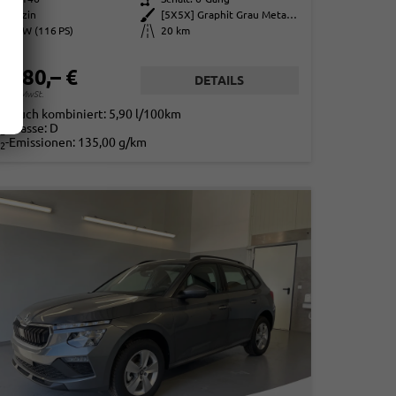
Benzin
Außenfarbe
[5X5X] Graphit Grau Metallic
85 kW (116 PS)
Kilometerstand
20 km
4.780,– €
DETAILS
. 19% MwSt.
rbrauch kombiniert:
5,90 l/100km
-Klasse:
D
2
-Emissionen:
135,00 g/km
2