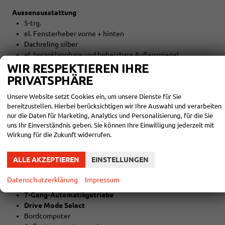
Aussenausstattung
5-trg.
el. Fensterheber vorne + hinten
Dachreling silber
el. heranklappbare und beheizbare Außenspiegel
Colorverglasung
WIR RESPEKTIEREN IHRE
PRIVATSPHÄRE
Licht und Sicht
Unsere Website setzt Cookies ein, um unsere Dienste für Sie
LED-SCHEINWERFER (VOLL)
bereitzustellen. Hierbei berücksichtigen wir Ihre Auswahl und verarbeiten
LED-Tagfahrlicht
nur die Daten für Marketing, Analytics und Personalisierung, für die Sie
LED-Heckleuchten
uns Ihr Einverständnis geben. Sie können Ihre Einwilligung jederzeit mit
Lichtautomatik
Wirkung für die Zukunft widerrufen.
Coming-Home-Funktion
Leaving-Home-Funktion
ALLE AKZEPTIEREN
EINSTELLUNGEN
NEBELSCHEINWERFER
Datenschutzerklärung
Impressum
Technik
7-Gang-Automatikgetriebe
Drive Mode Select
Bordcomputer