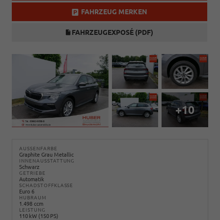
FAHRZEUG MERKEN
FAHRZEUGEXPOSÉ (PDF)
+10
AUSSENFARBE
Graphite Grau Metallic
INNENAUSSTATTUNG
Schwarz
GETRIEBE
Automatik
SCHADSTOFFKLASSE
Euro 6
HUBRAUM
1.498 ccm
LEISTUNG
110 kW (150 PS)