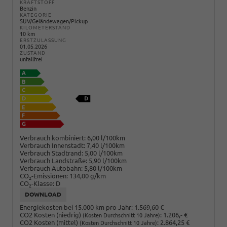
KRAFTSTOFF
Benzin
KATEGORIE
SUV/Geländewagen/Pickup
KILOMETERSTAND
10 km
ERSTZULASSUNG
01.05.2026
ZUSTAND
unfallfrei
Verbrauch kombiniert:
6,00 l/100km
Verbrauch Innenstadt:
7,40 l/100km
Verbrauch Stadtrand:
5,00 l/100km
Verbrauch Landstraße:
5,90 l/100km
Verbrauch Autobahn:
5,80 l/100km
CO
-Emissionen:
134,00 g/km
2
CO
-Klasse:
D
2
DOWNLOAD
Energiekosten bei 15.000 km pro Jahr:
1.569,60 €
CO2 Kosten (niedrig)
:
1.206,- €
(Kosten Durchschnitt 10 Jahre)
CO2 Kosten (mittel)
:
2.864,25 €
(Kosten Durchschnitt 10 Jahre)