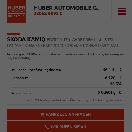
HUBER AUTOMOBILE GMBH
08062 9098 0
SKODA KAMIQ
EDITION 130 JAHRE PREMIUM 1,5 TSI
DSG*AHK-SCHWENKBAR*PDC*LED*KAMERA*SHZ*TEMPOMAT
Fahrzeugnr.
:
113962
,
sofort lieferbar
, Landesversion: EU - Europa,
Fahrzeug mit
Tageszulassung
36.410,– €
UVP ohne Überführungskosten
6.720,– €
Sie sparen:
18,5%
29.690,– €
Gesamtpreis
incl. 19% MwSt., den Kosten für Überführung und Zulassungspapieren
FAHRZEUG ANFRAGEN
WIR RUFEN SIE AN