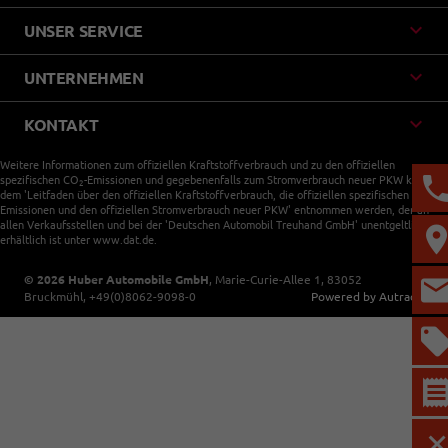
UNSER SERVICE
UNTERNEHMEN
KONTAKT
Weitere Informationen zum offiziellen Kraftstoffverbrauch und zu den offiziellen
spezifischen CO
-Emissionen und gegebenenfalls zum Stromverbrauch neuer PKW können
2
dem 'Leitfaden über den offiziellen Kraftstoffverbrauch, die offiziellen spezifischen CO
-
2
Emissionen und den offiziellen Stromverbrauch neuer PKW' entnommen werden, der an
allen Verkaufsstellen und bei der 'Deutschen Automobil Treuhand GmbH' unentgeltlich
erhältlich ist unter www.dat.de.
© 2026
Huber Automobile GmbH
,
Marie-Curie-Allee 1
,
83052
Bruckmühl,
+49(0)8062-9098-0
Powered by Autrado