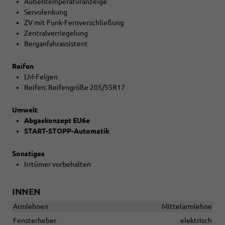
Außentemperaturanzeige
Servolenkung
ZV mit Funk-Fernverschließung
Zentralverriegelung
Berganfahrassistent
Reifen
LM-Felgen
Reifen: Reifengröße 205/55R17
Umwelt
Abgaskonzept EU6e
START-STOPP-Automatik
Sonstiges
Irrtümer vorbehalten
INNEN
Armlehnen
Mittelarmlehne
Fensterheber
elektrisch