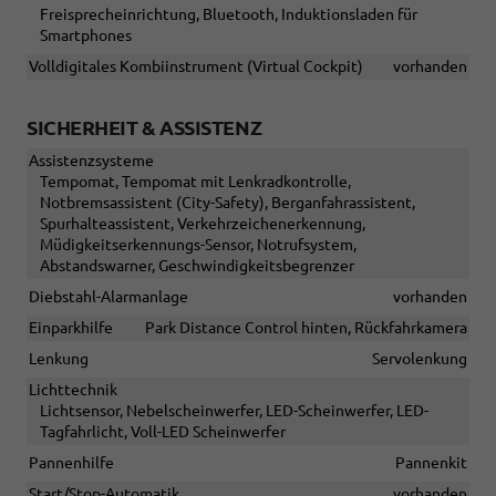
Freisprecheinrichtung, Bluetooth, Induktionsladen für
Smartphones
Volldigitales Kombiinstrument (Virtual Cockpit)
vorhanden
SICHERHEIT & ASSISTENZ
Assistenzsysteme
Tempomat, Tempomat mit Lenkradkontrolle,
Notbremsassistent (City-Safety), Berganfahrassistent,
Spurhalteassistent, Verkehrzeichenerkennung,
Müdigkeitserkennungs-Sensor, Notrufsystem,
Abstandswarner, Geschwindigkeitsbegrenzer
Diebstahl-Alarmanlage
vorhanden
Einparkhilfe
Park Distance Control hinten, Rückfahrkamera
Lenkung
Servolenkung
Lichttechnik
Lichtsensor, Nebelscheinwerfer, LED-Scheinwerfer, LED-
Tagfahrlicht, Voll-LED Scheinwerfer
Pannenhilfe
Pannenkit
Start/Stop-Automatik
vorhanden