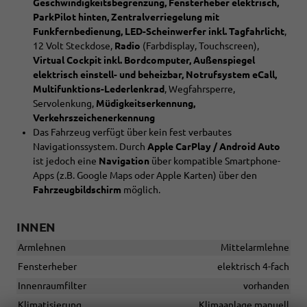
Geschwindigkeitsbegrenzung, Fensterheber elektrisch,
ParkPilot hinten, Zentralverriegelung mit
Funkfernbedienung, LED-Scheinwerfer inkl. Tagfahrlicht
,
12 Volt Steckdose,
Radio
(Farbdisplay, Touchscreen),
Virtual Cockpit inkl. Bordcomputer, Außenspiegel
elektrisch einstell- und beheizbar, Notrufsystem eCall,
Multifunktions-Lederlenkrad
, Wegfahrsperre,
Servolenkung,
Müdigkeitserkennung,
Verkehrszeichenerkennung
Das Fahrzeug verfügt über kein fest verbautes
Navigationssystem. Durch
Apple CarPlay / Android Auto
ist jedoch eine
Navigation
über kompatible Smartphone-
Apps (z.B. Google Maps oder Apple Karten) über den
Fahrzeugbildschirm
möglich.
INNEN
Armlehnen
Mittelarmlehne
Fensterheber
elektrisch 4-fach
Innenraumfilter
vorhanden
Klimatisierung
Klimaanlage manuell