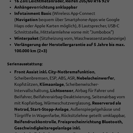
16 Zoll Leichtmetallräder, Reifen 205/60 R16 92V
Anhängevorrichtung anklappbar
Infotainment Basic
(Wireless App-Connect
(
Navigation
bequem über Smartphone-Apps wie Google
Maps oder Apple Karten möglich), 8 Lautsprecher, USB-C
Schnittstelle, Mittelarmlehne vorne mit "Jumbobox")
Winterpaket
(Sitzheizung vorn, Waschwasserstandanzeige)
Verlängerung der Herstellergarantie auf 5 Jahre bis max.
100.000 km (2+3)
Serienausstattung:
Front Assist inkl. City-Notbremsfunktion
,
Scheibenbremsen, ESP, ABS, ASR,
Nebelscheinwerfer
,
Kopfstützen,
Klimaanlage
, Scheibenwischer-
Intervallschaltung,
Lichtsensor
, Airbag für Fahrer und
Beifahrer, Beifahrerairbag-Deaktivierung, Seitenairbag vorn
mit Kopfairbag, Wärmeschutzverglasung,
Reserverad als
Notrad, Start-Stopp-Anlage
, Außenspiegelgehäuse und
Türgriffe in Wagenfarbe, Rücksitzlehne geteilt umklappbar,
Reifendruckkontrolle
,
Freisprecheinrichtung Bluetooth,
Geschwindigkeitsregelanlage inkl.