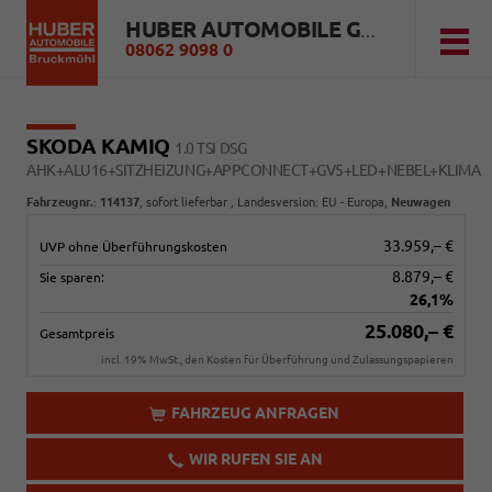
HUBER AUTOMOBILE GMBH
08062 9098 0
SKODA KAMIQ
1.0 TSI DSG
AHK+ALU16+SITZHEIZUNG+APPCONNECT+GV5+LED+NEBEL+KLIMA
Fahrzeugnr.
:
114137
,
sofort lieferbar
, Landesversion: EU - Europa,
Neuwagen
33.959,– €
UVP ohne Überführungskosten
8.879,– €
Sie sparen:
26,1%
25.080,– €
Gesamtpreis
incl. 19% MwSt., den Kosten für Überführung und Zulassungspapieren
FAHRZEUG ANFRAGEN
WIR RUFEN SIE AN