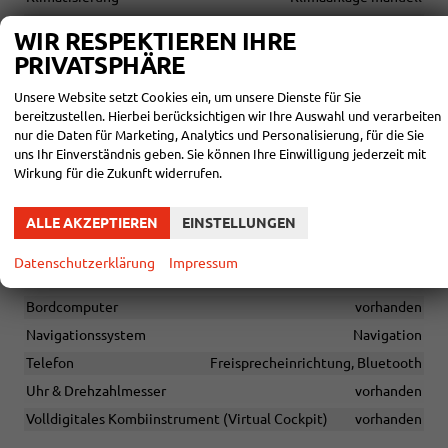
Laderaumabdeckung
vorhanden
WIR RESPEKTIEREN IHRE
Lenkrad
in Leder, höhenverstellbar, mit Multifunktionen
PRIVATSPHÄRE
Sitze
Sitzheizung
Unsere Website setzt Cookies ein, um unsere Dienste für Sie
Sitze: Verstellbarkeit
bereitzustellen. Hierbei berücksichtigen wir Ihre Auswahl und verarbeiten
Höhenverstellbarer Fahrer- und Beifahrersitz
nur die Daten für Marketing, Analytics und Personalisierung, für die Sie
uns Ihr Einverständnis geben. Sie können Ihre Einwilligung jederzeit mit
Wirkung für die Zukunft widerrufen.
INFOTAINMENT & KOMMUNIKATION
Audioanlage
ALLE AKZEPTIEREN
EINSTELLUNGEN
Radio, Schnittstelle USB, Farbdisplay, Android Auto, Apple
CarPlay, Touchscreen
Datenschutzerklärung
Impressum
Außentemperaturanzeige
vorhanden
Bordcomputer
vorhanden
Navigationssystem
Navigation
Telefon
Freisprecheinrichtung, Bluetooth
Uhr & Drehzahlmesser
vorhanden
Volldigitales Kombiinstrument (Virtual Cockpit)
vorhanden