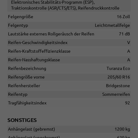
Elektronisches Stabilitäts-Programm (ESP),
Traktionskontrolle (ASR/CTS/ETS), Reifendruckkontrolle
Felgengröße
16 Zoll
Felgentyp
Leichtmetallfelge
Lautstärke externes Rollgeräusch der Reifen
71 dB
Reifen-Geschwindigkeitsindex
V
Reifen-Kraftstoffeffizienzklasse
A
Reifen-Nasshaftungsklasse
A
Reifenbezeichnung
Turanza Eco
Reifengröße vorne
205/60 R16
Reifenhersteller
Bridgestone
Reifentyp
Sommerreifen
Tragfähigkeitsindex
92
SONSTIGES
Anhängelast (gebremst)
1200 kg
Anhängelast (ungebremst)
620 kg