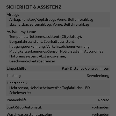
SICHERHEIT & ASSISTENZ
Airbags
Airbag, Fenster-/Kopfairbags Vorne, Beifahrerairbag
abschaltbar, Seitenairbags Vorne, Beifahrerairbag
Assistenzsysteme
Tempomat, Notbremsassistent (City-Safety),
Berganfahrassistent, Spurhalteassistent,
Fußgängererkennung, Verkehrzeichenerkennung,
Müdigkeitserkennungs-Sensor, Notrufsystem, Autonomes
Notbremssystem, Abstandswarner,
Geschwindigkeitsbegrenzer
Einparkhilfe
Park Distance Control hinten
Lenkung
Servolenkung
Lichttechnik
Lichtsensor, Nebelscheinwerfer, Tagfahrlicht, LED-
Scheinwerfer
Pannenhilfe
Notrad
Start/Stop-Automatik
vorhanden
Waschwasserstandsanzeige
vorhanden