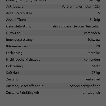
Antriebsart
Verbrennungsmotor (ICE)
Anzahl Sitzplätze
5
Anzahl Türen
5-türig
Garantieleistung
Fahrzeuggarantie vom Hersteller
HU/AU neu
vorhanden
Innenausstattung
Schwarz
Kilometerstand
20
Lackierung
Metallic
Nichtraucher-Fahrzeug
vorhanden
Polsterung
Stoff
Stützlast
75 kg
Zustand
unfallfrei
Zustand, Beschaffenheit
Scheckheftgepflegt
Zustand, Fahrfähigkeit
fahrtauglich