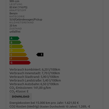
999 ccm
LEISTUNG
85 kW (116 PS)
KRAFTSTOFF
Benzin
KATEGORIE
SUV/Geländewagen/Pickup
KILOMETERSTAND
20 km
ZUSTAND
unfallfrei
Verbrauch kombiniert:
6,20 l/100km
Verbrauch Innenstadt:
7,70 l/100km
Verbrauch Stadtrand:
5,90 l/100km
Verbrauch Landstraße:
5,40 l/100km
Verbrauch Autobahn:
6,50 l/100km
CO
-Emissionen:
141,00 g/km
2
CO
-Klasse:
E
2
DOWNLOAD
Energiekosten bei 15.000 km pro Jahr:
1.621,92 €
CO2 Kosten (niedrig)
:
1.269,- €
(Kosten Durchschnitt 10 Jahre)