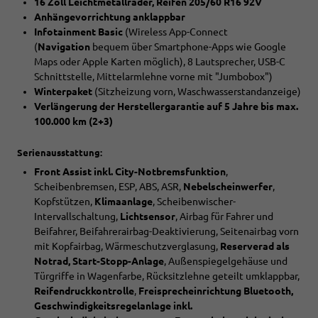
16 Zoll Leichtmetallräder, Reifen 205/60 R16 92V
Anhängevorrichtung anklappbar
Infotainment Basic
(Wireless App-Connect
(
Navigation
bequem über Smartphone-Apps wie Google
Maps oder Apple Karten möglich), 8 Lautsprecher, USB-C
Schnittstelle, Mittelarmlehne vorne mit "Jumbobox")
Winterpaket
(Sitzheizung vorn, Waschwasserstandanzeige)
Verlängerung der Herstellergarantie auf 5 Jahre bis max.
100.000 km (2+3)
Serienausstattung:
Front Assist inkl. City-Notbremsfunktion
,
Scheibenbremsen, ESP, ABS, ASR,
Nebelscheinwerfer
,
Kopfstützen,
Klimaanlage
, Scheibenwischer-
Intervallschaltung,
Lichtsensor
, Airbag für Fahrer und
Beifahrer, Beifahrerairbag-Deaktivierung, Seitenairbag vorn
mit Kopfairbag, Wärmeschutzverglasung,
Reserverad als
Notrad, Start-Stopp-Anlage
, Außenspiegelgehäuse und
Türgriffe in Wagenfarbe, Rücksitzlehne geteilt umklappbar,
Reifendruckkontrolle
,
Freisprecheinrichtung Bluetooth,
Geschwindigkeitsregelanlage inkl.