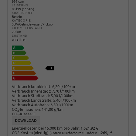
999 ccm
LEISTUNG
85 kW (116 PS)
KRAFTSTOFF
Benzin
KATEGORIE
SUV/Geländewagen/Pickup
KILOMETERSTAND
20 km
ZUSTAND
unfallfrei
Verbrauch kombiniert:
6,20 l/100km
Verbrauch Innenstadt:
7,70 l/100km
Verbrauch Stadtrand:
5,90 l/100km
Verbrauch Landstraße:
5,40 l/100km
Verbrauch Autobahn:
6,50 l/100km
CO
-Emissionen:
141,00 g/km
2
CO
-Klasse:
E
2
DOWNLOAD
Energiekosten bei 15.000 km pro Jahr:
1.621,92 €
CO2 Kosten (niedrig)
:
1.269,- €
(Kosten Durchschnitt 10 Jahre)