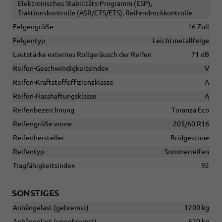
Elektronisches Stabilitäts-Programm (ESP),
Traktionskontrolle (ASR/CTS/ETS), Reifendruckkontrolle
Felgengröße
16 Zoll
Felgentyp
Leichtmetallfelge
Lautstärke externes Rollgeräusch der Reifen
71 dB
Reifen-Geschwindigkeitsindex
V
Reifen-Kraftstoffeffizienzklasse
A
Reifen-Nasshaftungsklasse
A
Reifenbezeichnung
Turanza Eco
Reifengröße vorne
205/60 R16
Reifenhersteller
Bridgestone
Reifentyp
Sommerreifen
Tragfähigkeitsindex
92
SONSTIGES
Anhängelast (gebremst)
1200 kg
Anhängelast (ungebremst)
620 kg