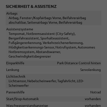
SICHERHEIT & ASSISTENZ
Airbags
Airbag, Fenster-/Kopfairbags Vorne, Beifahrerairbag
abschaltbar, Seitenairbags Vorne, Beifahrerairbag
Assistenzsysteme
Tempomat, Notbremsassistent (City-Safety),
Berganfahrassistent, Spurhalteassistent,
Fußgängererkennung, Verkehrzeichenerkennung,
Müdigkeitserkennungs-Sensor, Notrufsystem, Autonomes
Notbremssystem, Abstandswarner,
Geschwindigkeitsbegrenzer
Einparkhilfe
Park Distance Control hinten
Lenkung
Servolenkung
Lichttechnik
Lichtsensor, Nebelscheinwerfer, Tagfahrlicht, LED-
Scheinwerfer
Pannenhilfe
Notrad
Start/Stop-Automatik
vorhanden
Waschwasserstandsanzeige
vorhanden