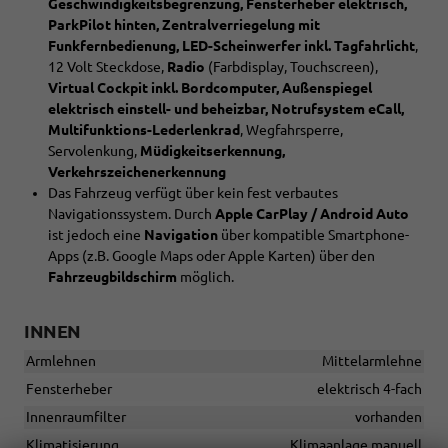
Geschwindigkeitsbegrenzung, Fensterheber elektrisch,
ParkPilot hinten, Zentralverriegelung mit
Funkfernbedienung, LED-Scheinwerfer inkl. Tagfahrlicht
,
12 Volt Steckdose,
Radio
(Farbdisplay, Touchscreen),
Virtual Cockpit inkl. Bordcomputer, Außenspiegel
elektrisch einstell- und beheizbar, Notrufsystem eCall,
Multifunktions-Lederlenkrad
, Wegfahrsperre,
Servolenkung,
Müdigkeitserkennung,
Verkehrszeichenerkennung
Das Fahrzeug verfügt über kein fest verbautes
Navigationssystem. Durch
Apple CarPlay / Android Auto
ist jedoch eine
Navigation
über kompatible Smartphone-
Apps (z.B. Google Maps oder Apple Karten) über den
Fahrzeugbildschirm
möglich.
INNEN
Armlehnen
Mittelarmlehne
Fensterheber
elektrisch 4-fach
Innenraumfilter
vorhanden
Klimatisierung
Klimaanlage manuell