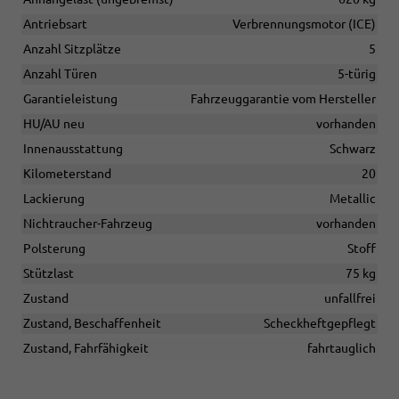
Antriebsart
Verbrennungsmotor (ICE)
Anzahl Sitzplätze
5
Anzahl Türen
5-türig
Garantieleistung
Fahrzeuggarantie vom Hersteller
HU/AU neu
vorhanden
Innenausstattung
Schwarz
Kilometerstand
20
Lackierung
Metallic
Nichtraucher-Fahrzeug
vorhanden
Polsterung
Stoff
Stützlast
75 kg
Zustand
unfallfrei
Zustand, Beschaffenheit
Scheckheftgepflegt
Zustand, Fahrfähigkeit
fahrtauglich