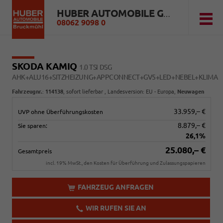
HUBER AUTOMOBILE GMBH
08062 9098 0
SKODA KAMIQ
1.0 TSI DSG
AHK+ALU16+SITZHEIZUNG+APPCONNECT+GV5+LED+NEBEL+KLIMA
Fahrzeugnr.
:
114138
,
sofort lieferbar
, Landesversion: EU - Europa,
Neuwagen
33.959,– €
UVP ohne Überführungskosten
8.879,– €
Sie sparen:
26,1%
25.080,– €
Gesamtpreis
incl. 19% MwSt., den Kosten für Überführung und Zulassungspapieren
FAHRZEUG ANFRAGEN
WIR RUFEN SIE AN