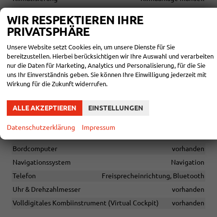
Laderaumabdeckung
vorhanden
WIR RESPEKTIEREN IHRE
Lenkrad
in Leder, höhenverstellbar, mit Multifunktionen
PRIVATSPHÄRE
Sitze
Sitzheizung
Unsere Website setzt Cookies ein, um unsere Dienste für Sie
Sitze: Verstellbarkeit
bereitzustellen. Hierbei berücksichtigen wir Ihre Auswahl und verarbeiten
Höhenverstellbarer Fahrer- und Beifahrersitz
nur die Daten für Marketing, Analytics und Personalisierung, für die Sie
uns Ihr Einverständnis geben. Sie können Ihre Einwilligung jederzeit mit
Wirkung für die Zukunft widerrufen.
INFOTAINMENT & KOMMUNIKATION
Audioanlage
ALLE AKZEPTIEREN
EINSTELLUNGEN
Radio, Schnittstelle USB, Farbdisplay, Android Auto, Apple
CarPlay, Touchscreen
Datenschutzerklärung
Impressum
Außentemperaturanzeige
vorhanden
Bordcomputer
vorhanden
Navigationssystem
Navigation
Telefon
Freisprecheinrichtung, Bluetooth
Uhr & Drehzahlmesser
vorhanden
Volldigitales Kombiinstrument (Virtual Cockpit)
vorhanden