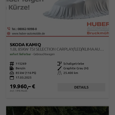
SKODA KAMIQ
1.0L 85KW TSI SELECTION CARPLAY/LED/KLIMAAUT/KAMERA
sofort lieferbar
Gebrauchtwagen
Fahrzeugnr.
115269
Getriebe
Schaltgetriebe
Kraftstoff
Benzin
Außenfarbe
Graphite Grau (M)
Leistung
85 kW (116 PS)
Kilometerstand
25.400 km
17.03.2025
19.960,– €
DETAILS
incl. 19% MwSt.