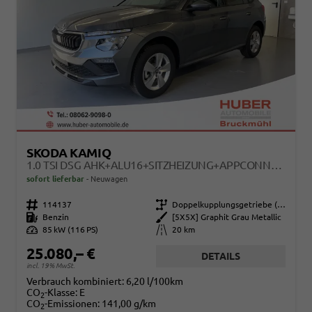
SKODA KAMIQ
1.0 TSI DSG AHK+ALU16+SITZHEIZUNG+APPCONNECT+GV5+LED+NEBEL+KLIMA
sofort lieferbar
Neuwagen
Fahrzeugnr.
114137
Getriebe
Doppelkupplungsgetriebe (DSG)
Kraftstoff
Benzin
Außenfarbe
[5X5X] Graphit Grau Metallic
Leistung
85 kW (116 PS)
Kilometerstand
20 km
25.080,– €
DETAILS
incl. 19% MwSt.
Verbrauch kombiniert:
6,20 l/100km
CO
-Klasse:
E
2
CO
-Emissionen:
141,00 g/km
2