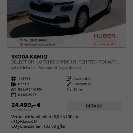
SKODA KAMIQ
SELECTION 1.0 TSI DSG*PDC-HINTEN*TEMPOMAT*SMARTLINK*SHZ*LED*KLIMAAUTOMATIK*
sofort lieferbar
Fahrzeug mit Tageszulassung
Fahrzeugnr.
113761
Getriebe
Automatik
Kraftstoff
Benzin
Außenfarbe
Candyweiß
Leistung
85 kW (116 PS)
Kilometerstand
20 km
01.06.2026
24.490,– €
DETAILS
incl. 19% MwSt.
Verbrauch kombiniert:
5,90 l/100km
CO
-Klasse:
D
2
CO
-Emissionen:
133,00 g/km
2