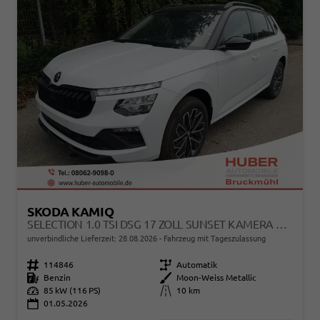
SKODA KAMIQ
SELECTION 1.0 TSI DSG 17 ZOLL SUNSET KAMERA PDC V+H
unverbindliche Lieferzeit:
28.08.2026
Fahrzeug mit Tageszulassung
Fahrzeugnr.
114846
Getriebe
Automatik
Kraftstoff
Benzin
Außenfarbe
Moon-Weiss Metallic
Leistung
85 kW (116 PS)
Kilometerstand
10 km
01.05.2026