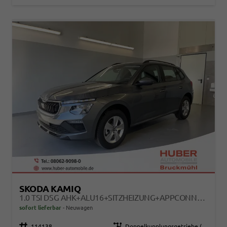
SKODA KAMIQ
1.0 TSI DSG AHK+ALU16+SITZHEIZUNG+APPCONNECT+GV5+LED+NEBEL+KLIMA
sofort lieferbar
Neuwagen
Fahrzeugnr.
114138
Getriebe
Doppelkupplungsgetriebe (DSG)