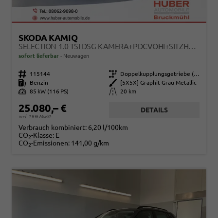
SKODA KAMIQ
SELECTION 1.0 TSI DSG KAMERA+PDCVOHI+SITZHEIZUNG+APPCONNECT+SUNSET+ALU16
sofort lieferbar
Neuwagen
Fahrzeugnr.
115144
Getriebe
Doppelkupplungsgetriebe (DSG)
Kraftstoff
Benzin
Außenfarbe
[5X5X] Graphit Grau Metallic
Leistung
85 kW (116 PS)
Kilometerstand
20 km
25.080,– €
DETAILS
incl. 19% MwSt.
Verbrauch kombiniert:
6,20 l/100km
CO
-Klasse:
E
2
CO
-Emissionen:
141,00 g/km
2