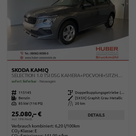
SKODA KAMIQ
SELECTION 1.0 TSI DSG KAMERA+PDCVOHI+SITZHEIZUNG+APPCONNECT+SUNSET+ALU16
sofort lieferbar
Neuwagen
Fahrzeugnr.
115145
Getriebe
Doppelkupplungsgetriebe (DSG)
Kraftstoff
Benzin
Außenfarbe
[5X5X] Graphit Grau Metallic
Leistung
85 kW (116 PS)
Kilometerstand
20 km
25.080,– €
DETAILS
incl. 19% MwSt.
Verbrauch kombiniert:
6,20 l/100km
CO
-Klasse:
E
2
CO
-Emissionen:
141,00 g/km