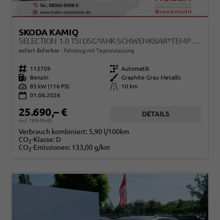
SKODA KAMIQ
SELECTION 1.0 TSI DSG*AHK-SCHWENKBAR*TEMPOMAT*PDC-HINTEN*KEYLESS-GO*SHZ*
sofort lieferbar
Fahrzeug mit Tageszulassung
Fahrzeugnr.
113709
Getriebe
Automatik
Kraftstoff
Benzin
Außenfarbe
Graphite Grau Metallic
Leistung
85 kW (116 PS)
Kilometerstand
10 km
01.06.2026
25.690,– €
DETAILS
incl. 19% MwSt.
Verbrauch kombiniert:
5,90 l/100km
CO
-Klasse:
D
2
CO
-Emissionen:
133,00 g/km
2