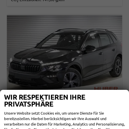
2
WIR RESPEKTIEREN IHRE
PRIVATSPHÄRE
SKODA KAMIQ
Unsere Website setzt Cookies ein, um unsere Dienste für Sie
1,0 TSI MONTE CARLO,PANO,MATRIXLED - LAGER
bereitzustellen. Hierbei berücksichtigen wir Ihre Auswahl und
sofort lieferbar
Fahrzeug mit Tageszulassung
verarbeiten nur die Daten für Marketing, Analytics und Personalisierung,