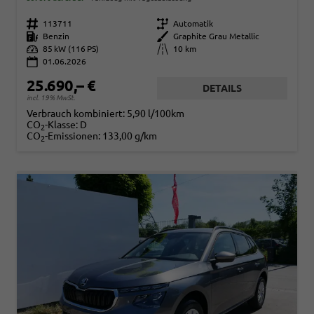
Fahrzeugnr.
113711
Getriebe
Automatik
Kraftstoff
Benzin
Außenfarbe
Graphite Grau Metallic
Leistung
85 kW (116 PS)
Kilometerstand
10 km
01.06.2026
25.690,– €
DETAILS
incl. 19% MwSt.
Verbrauch kombiniert:
5,90 l/100km
CO
-Klasse:
D
2
CO
-Emissionen:
133,00 g/km
2