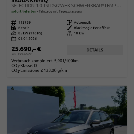
SKODA KAMIQ
SELECTION 1.0 TSI DSG*AHK-SCHWENKBAR*TEMPOMAT*PDC-HINTEN*KEYLESS-GO*SHZ*
sofort lieferbar
Fahrzeug mit Tageszulassung
Fahrzeugnr.
112789
Getriebe
Automatik
Kraftstoff
Benzin
Außenfarbe
Blackmagic Perleffekt
Leistung
85 kW (116 PS)
Kilometerstand
10 km
01.04.2026
25.690,– €
DETAILS
incl. 19% MwSt.
Verbrauch kombiniert:
5,90 l/100km
CO
-Klasse:
D
2
CO
-Emissionen:
133,00 g/km
2