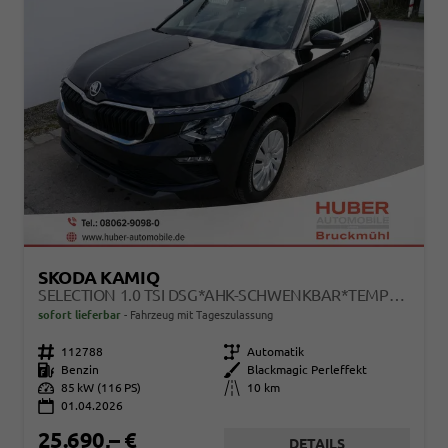
SKODA KAMIQ
SELECTION 1.0 TSI DSG*AHK-SCHWENKBAR*TEMPOMAT*PDC-HINTEN*KEYLESS-GO*SHZ*
sofort lieferbar
Fahrzeug mit Tageszulassung
Fahrzeugnr.
112788
Getriebe
Automatik
Kraftstoff
Benzin
Außenfarbe
Blackmagic Perleffekt
Leistung
85 kW (116 PS)
Kilometerstand
10 km
01.04.2026
25.690,– €
DETAILS