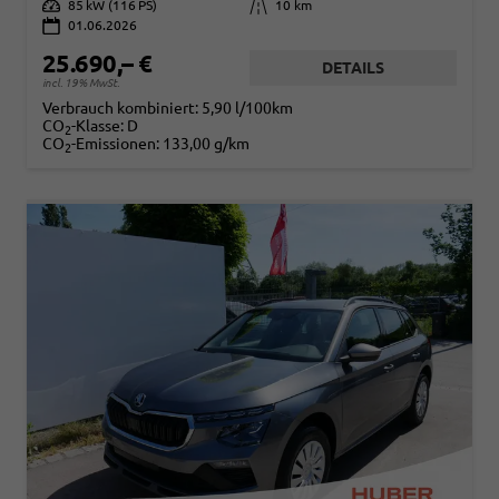
Leistung
85 kW (116 PS)
Kilometerstand
10 km
01.06.2026
25.690,– €
DETAILS
incl. 19% MwSt.
Verbrauch kombiniert:
5,90 l/100km
CO
-Klasse:
D
2
CO
-Emissionen:
133,00 g/km
2