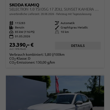
SKODA KAMIQ
SELECTION 1.0 TSI DSG 17 ZOLL SUNSET KAMERA PDC V+H
unverbindliche Lieferzeit:
28.08.2026
Fahrzeug mit Tageszulassung
Fahrzeugnr.
115283
Getriebe
Automatik
Kraftstoff
Benzin
Außenfarbe
Graphitgrau Metallic
Leistung
85 kW (116 PS)
Kilometerstand
10 km
01.05.2026
23.390,– €
DETAILS
incl. 19% MwSt.
Verbrauch kombiniert:
5,80 l/100km
CO
-Klasse:
D
2
CO
-Emissionen:
130,00 g/km
2