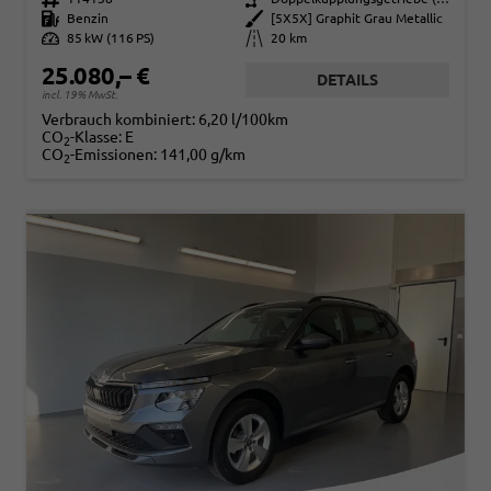
Kraftstoff
Benzin
Außenfarbe
[5X5X] Graphit Grau Metallic
Leistung
85 kW (116 PS)
Kilometerstand
20 km
25.080,– €
DETAILS
incl. 19% MwSt.
Verbrauch kombiniert:
6,20 l/100km
CO
-Klasse:
E
2
CO
-Emissionen:
141,00 g/km
2