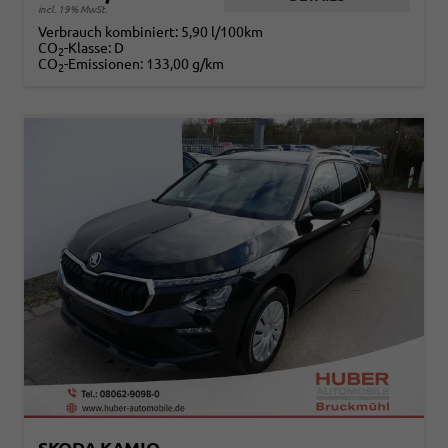
incl. 19% MwSt.
Verbrauch kombiniert:
5,90 l/100km
CO
-Klasse:
D
2
CO
-Emissionen:
133,00 g/km
2