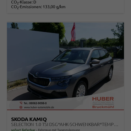
CO
-Klasse:
D
2
CO
-Emissionen:
133,00 g/km
2
SKODA KAMIQ
SELECTION 1.0 TSI DSG*AHK-SCHWENKBAR*TEMPOMAT*PDC-HINTEN*KEYLESS-GO*SHZ*
sofort lieferbar
Fahrzeug mit Tageszulassung