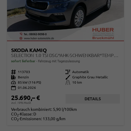
SKODA KAMIQ
SELECTION 1.0 TSI DSG*AHK-SCHWENKBAR*TEMPOMAT*PDC-HINTEN*KEYLESS-GO*SHZ*
sofort lieferbar
Fahrzeug mit Tageszulassung
Fahrzeugnr.
113703
Getriebe
Automatik
Kraftstoff
Benzin
Außenfarbe
Graphite Grau Metallic
Leistung
85 kW (116 PS)
Kilometerstand
10 km
01.06.2026
25.690,– €
DETAILS
incl. 19% MwSt.
Verbrauch kombiniert:
5,90 l/100km
CO
-Klasse:
D
2
CO
-Emissionen:
133,00 g/km
2