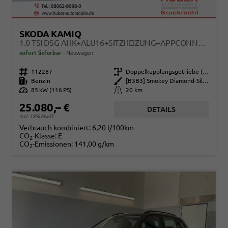
SKODA KAMIQ
1.0 TSI DSG AHK+ALU16+SITZHEIZUNG+APPCONNECT+GV5+LED+NEBEL+KLIMA
sofort lieferbar
Neuwagen
Fahrzeugnr.
112287
Getriebe
Doppelkupplungsgetriebe (DSG)
Kraftstoff
Benzin
Außenfarbe
[B3B3] Smokey Diamond-Silber Metallic
Leistung
85 kW (116 PS)
Kilometerstand
20 km
25.080,– €
DETAILS
incl. 19% MwSt.
Verbrauch kombiniert:
6,20 l/100km
CO
-Klasse:
E
2
CO
-Emissionen:
141,00 g/km
2