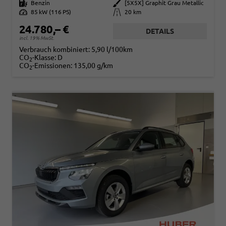
Kraftstoff
Benzin
Außenfarbe
[5X5X] Graphit Grau Metallic
Leistung
85 kW (116 PS)
Kilometerstand
20 km
24.780,– €
DETAILS
incl. 19% MwSt.
Verbrauch kombiniert:
5,90 l/100km
CO
-Klasse:
D
2
CO
-Emissionen:
135,00 g/km
2