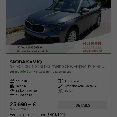
SKODA KAMIQ
SELECTION 1.0 TSI DSG*AHK-SCHWENKBAR*TEMPOMAT*PDC-HINTEN*KEYLESS-GO*SHZ*
sofort lieferbar
Fahrzeug mit Tageszulassung
Fahrzeugnr.
113710
Getriebe
Automatik
Kraftstoff
Benzin
Außenfarbe
Graphite Grau Metallic
Leistung
85 kW (116 PS)
Kilometerstand
10 km
01.06.2026
25.690,– €
DETAILS
incl. 19% MwSt.
Verbrauch kombiniert:
5,90 l/100km