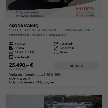
SKODA KAMIQ
SELECTION 1.0 TSI DSG*AHK-SCHWENKBAR*TEMPOMAT*PDC-HINTEN*KEYLESS-GO*SHZ*
sofort lieferbar
Fahrzeug mit Tageszulassung
Fahrzeugnr.
113702
Getriebe
Automatik
Kraftstoff
Benzin
Außenfarbe
Candyweiß
Leistung
85 kW (116 PS)
Kilometerstand
10 km
01.06.2026
25.490,– €
DETAILS
incl. 19% MwSt.
Verbrauch kombiniert:
5,90 l/100km
CO
-Klasse:
D
2
CO
-Emissionen:
133,00 g/km
2