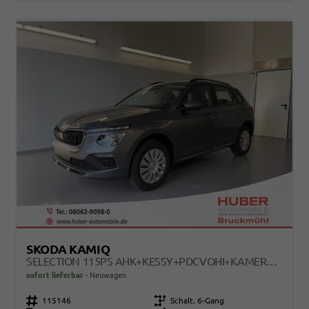
SKODA KAMIQ
SELECTION 115PS AHK+KESSY+PDCVOHI+KAMERA+CLIMATRONIC+APPCONNECT+SITZHEIZUNG
sofort lieferbar
Neuwagen
Fahrzeugnr.
115146
Getriebe
Schalt. 6-Gang