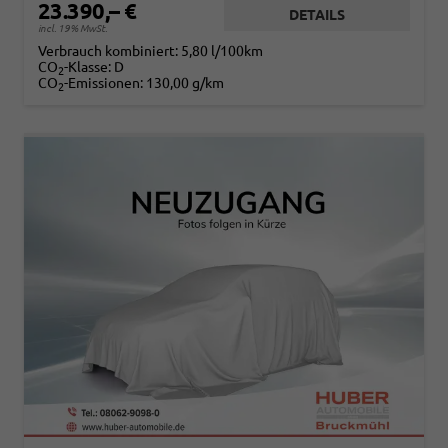
23.390,– €
DETAILS
incl. 19% MwSt.
Verbrauch kombiniert:
5,80 l/100km
CO
-Klasse:
D
2
CO
-Emissionen:
130,00 g/km
2