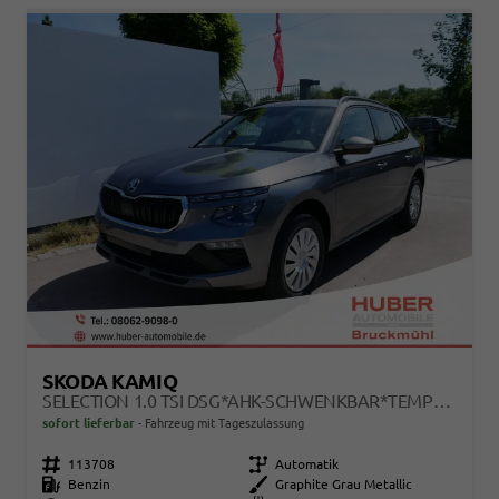
SKODA KAMIQ
SELECTION 1.0 TSI DSG*AHK-SCHWENKBAR*TEMPOMAT*PDC-HINTEN*KEYLESS-GO*SHZ*
sofort lieferbar
Fahrzeug mit Tageszulassung
Fahrzeugnr.
113708
Getriebe
Automatik
Kraftstoff
Benzin
Außenfarbe
Graphite Grau Metallic