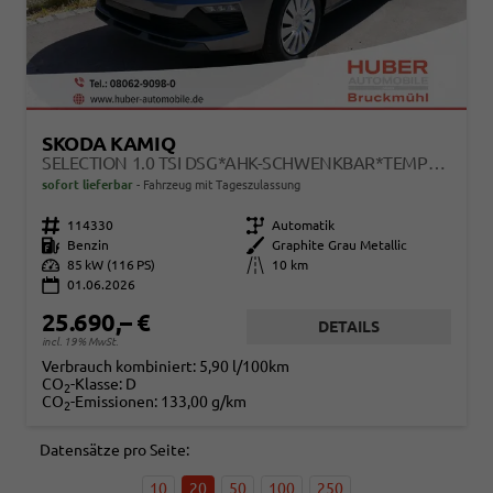
SKODA KAMIQ
SELECTION 1.0 TSI DSG*AHK-SCHWENKBAR*TEMPOMAT*PDC-HINTEN*KEYLESS-GO*SHZ*
sofort lieferbar
Fahrzeug mit Tageszulassung
Fahrzeugnr.
114330
Getriebe
Automatik
Kraftstoff
Benzin
Außenfarbe
Graphite Grau Metallic
Leistung
85 kW (116 PS)
Kilometerstand
10 km
01.06.2026
25.690,– €
DETAILS
incl. 19% MwSt.
Verbrauch kombiniert:
5,90 l/100km
CO
-Klasse:
D
2
CO
-Emissionen:
133,00 g/km
2
Datensätze pro Seite:
10
20
50
100
250