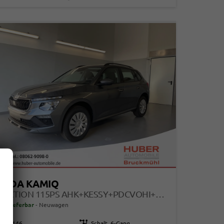
KODA KAMIQ
SELECTION 115PS AHK+KESSY+PDCVOHI+KAMERA+CLIMATRONIC+APPCONNECT+SITZHEIZUNG
ort lieferbar
Neuwagen
115146
Getriebe
Schalt. 6-Gang