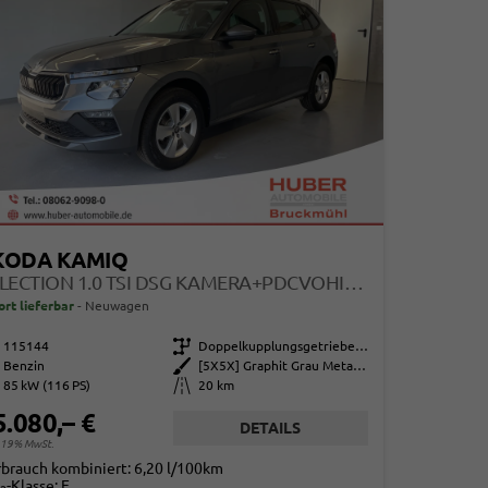
KODA KAMIQ
SELECTION 1.0 TSI DSG KAMERA+PDCVOHI+SITZHEIZUNG+APPCONNECT+SUNSET+ALU16
ort lieferbar
Neuwagen
115144
Getriebe
Doppelkupplungsgetriebe (DSG)
Benzin
Außenfarbe
[5X5X] Graphit Grau Metallic
85 kW (116 PS)
Kilometerstand
20 km
5.080,– €
DETAILS
. 19% MwSt.
rbrauch kombiniert:
6,20 l/100km
-Klasse:
E