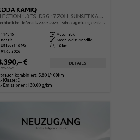
KODA KAMIQ
SELECTION 1.0 TSI DSG 17 ZOLL SUNSET KAMERA PDC V+H
erbindliche Lieferzeit:
28.08.2026
Fahrzeug mit Tageszulassung
114846
Getriebe
Automatik
Benzin
Außenfarbe
Moon-Weiss Metallic
85 kW (116 PS)
Kilometerstand
10 km
01.05.2026
3.390,– €
DETAILS
. 19% MwSt.
rbrauch kombiniert:
5,80 l/100km
-Klasse:
D
2
-Emissionen:
130,00 g/km
2