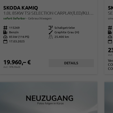
SKODA KAMIQ
S
1.0L 85KW TSI SELECTION CARPLAY/LED/KLIMAAUT/KAMERA
sofort lieferbar
Gebrauchtwagen
unv
Fahrzeugnr.
115269
Getriebe
Schaltgetriebe
Fahrzeugnr.
Kraftstoff
Benzin
Außenfarbe
Graphite Grau (M)
Kraftstoff
Leistung
85 kW (116 PS)
Kilometerstand
25.400 km
Leistung
17.03.2025
2
incl
Ve
19.960,– €
DETAILS
CO
incl. 19% MwSt.
CO