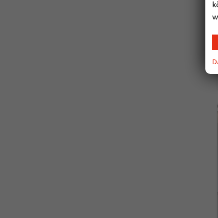
k
w
D