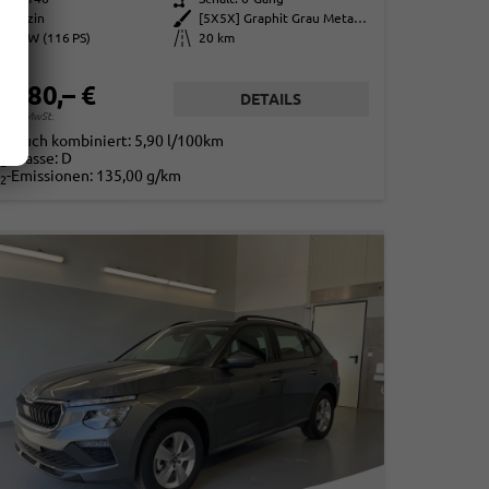
Benzin
Außenfarbe
[5X5X] Graphit Grau Metallic
85 kW (116 PS)
Kilometerstand
20 km
4.780,– €
DETAILS
. 19% MwSt.
rbrauch kombiniert:
5,90 l/100km
-Klasse:
D
2
-Emissionen:
135,00 g/km
2