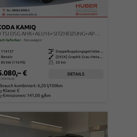
KODA KAMIQ
1.0 TSI DSG AHK+ALU16+SITZHEIZUNG+APPCONNECT+GV5+LED+NEBEL+KLIMA
ort lieferbar
Neuwagen
114137
Getriebe
Doppelkupplungsgetriebe (DSG)
Benzin
Außenfarbe
[5X5X] Graphit Grau Metallic
85 kW (116 PS)
Kilometerstand
20 km
5.080,– €
DETAILS
. 19% MwSt.
rbrauch kombiniert:
6,20 l/100km
-Klasse:
E
2
-Emissionen:
141,00 g/km
2