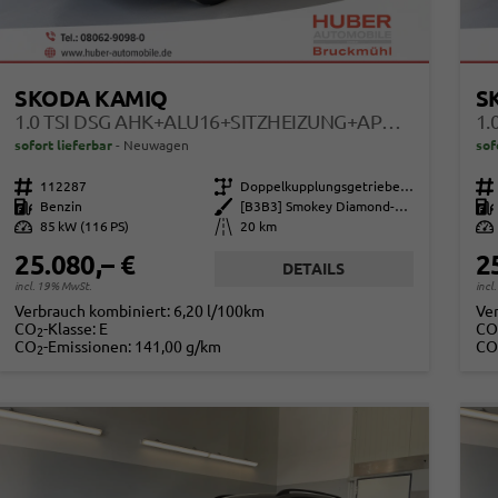
SKODA KAMIQ
S
1.0 TSI DSG AHK+ALU16+SITZHEIZUNG+APPCONNECT+GV5+LED+NEBEL+KLIMA
sofort lieferbar
Neuwagen
sof
Fahrzeugnr.
112287
Getriebe
Doppelkupplungsgetriebe (DSG)
Fahrzeugnr.
Kraftstoff
Benzin
Außenfarbe
[B3B3] Smokey Diamond-Silber Metallic
Kraftstoff
Leistung
85 kW (116 PS)
Kilometerstand
20 km
Leistung
25.080,– €
2
DETAILS
incl. 19% MwSt.
incl
Verbrauch kombiniert:
6,20 l/100km
Ve
CO
-Klasse:
E
CO
2
CO
-Emissionen:
141,00 g/km
CO
2