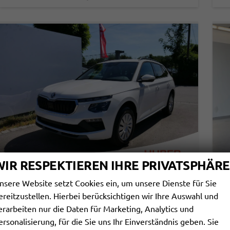
WIR RESPEKTIEREN IHRE PRIVATSPHÄRE
nsere Website setzt Cookies ein, um unsere Dienste für Sie
SKODA KAMIQ
S
ereitzustellen. Hierbei berücksichtigen wir Ihre Auswahl und
SELECTION 1.0 TSI DSG*PDC-HINTEN*TEMPOMAT*SMARTLINK*SHZ*LED*KLIMAAUTOMATIK*
erarbeiten nur die Daten für Marketing, Analytics und
sofort lieferbar
Fahrzeug mit Tageszulassung
sof
ersonalisierung, für die Sie uns Ihr Einverständnis geben. Sie
Fahrzeugnr.
113761
Getriebe
Automatik
Fahrzeugnr.