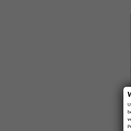
U
b
v
P