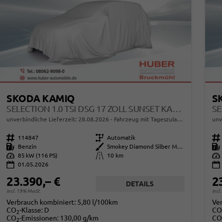
SKODA KAMIQ
S
SELECTION 1.0 TSI DSG 17 ZOLL SUNSET KAMERA PDC V+H
unverbindliche Lieferzeit:
28.08.2026
Fahrzeug mit Tageszulassung
unv
Fahrzeugnr.
114847
Getriebe
Automatik
Fahrzeugnr.
Kraftstoff
Benzin
Außenfarbe
Smokey Diamond Silber Metallic
Kraftstoff
Leistung
85 kW (116 PS)
Kilometerstand
10 km
Leistung
01.05.2026
23.390,– €
2
DETAILS
incl. 19% MwSt.
incl
Verbrauch kombiniert:
5,80 l/100km
Ve
CO
-Klasse:
D
CO
2
CO
-Emissionen:
130,00 g/km
CO
2