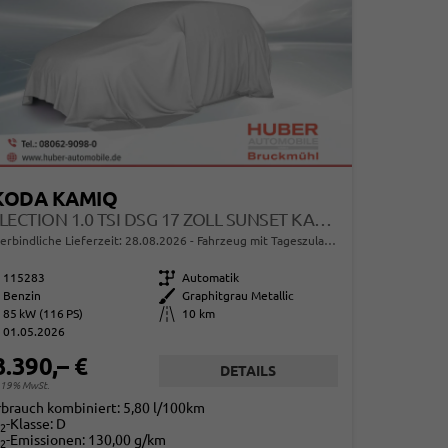
KODA KAMIQ
SELECTION 1.0 TSI DSG 17 ZOLL SUNSET KAMERA PDC V+H
erbindliche Lieferzeit:
28.08.2026
Fahrzeug mit Tageszulassung
115283
Getriebe
Automatik
Benzin
Außenfarbe
Graphitgrau Metallic
85 kW (116 PS)
Kilometerstand
10 km
01.05.2026
3.390,– €
DETAILS
. 19% MwSt.
rbrauch kombiniert:
5,80 l/100km
-Klasse:
D
2
-Emissionen:
130,00 g/km
2