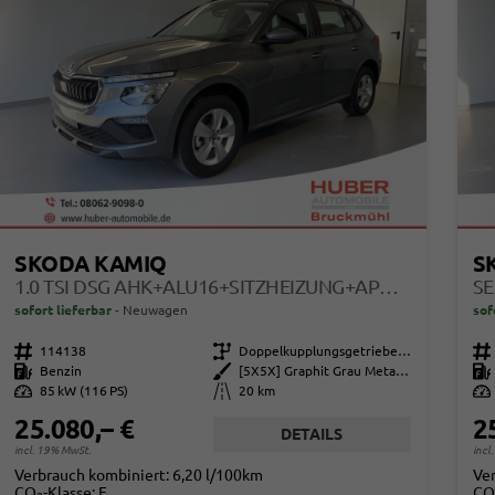
SKODA KAMIQ
S
1.0 TSI DSG AHK+ALU16+SITZHEIZUNG+APPCONNECT+GV5+LED+NEBEL+KLIMA
sofort lieferbar
Neuwagen
sof
Fahrzeugnr.
114138
Getriebe
Doppelkupplungsgetriebe (DSG)
Fahrzeugnr.
Kraftstoff
Benzin
Außenfarbe
[5X5X] Graphit Grau Metallic
Kraftstoff
Leistung
85 kW (116 PS)
Kilometerstand
20 km
Leistung
25.080,– €
2
DETAILS
incl. 19% MwSt.
incl
Verbrauch kombiniert:
6,20 l/100km
Ve
CO
-Klasse:
E
CO