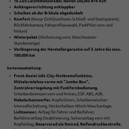
16 Zoll Leichtmetallräder, Reifen 205/60 R16 92H
Anhängevorrichtung anklappbar
Scheiben ab der B-Säule abgedunkelt
Komfort
(Kessy (Schlüsselloses Schließ- und Startsystem),
Rückfahrkamera, Fahrprofilauswahl, ParkPilot vorn und
hinten)
Winterpaket
(Sitzheizung vorn, Waschwasser-
Standanzeige)
Verlängerung der Herstellergarantie auf 5 Jahre bis max.
100.000 km
Serienausstattung:
Front Assist inkl. City-Notbremsfunktion,
Mittelarmlehne vorne mit "Jumbo Box",
Zentralverriegelung mit Funkfernbedienung
,
Scheibenbremsen vorn und hinten, ESP, ABS, ASR,
Nebelscheinwerfer
, Kopfstützen, Scheibenwischer-
Intervallschaltung, Heckscheiben Wisch-Waschanlage,
Lichtsensor
, Airbag für Fahrer und Beifahrer,
Beifahrerairbag-Deaktivierung, Seitenairbag vorn mit
Kopfairbag,
Reserverad als Notrad, Reifendruckkontrolle
,