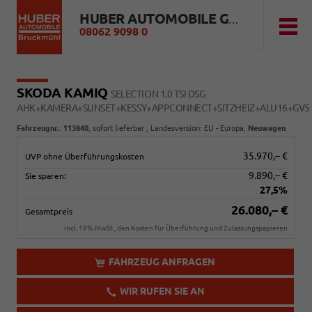
HUBER AUTOMOBILE GMBH
08062 9098 0
SKODA KAMIQ
SELECTION 1.0 TSI DSG
AHK+KAMERA+SUNSET+KESSY+APPCONNECT+SITZHEIZ+ALU16+GV5
Fahrzeugnr.
:
113840
,
sofort lieferbar
, Landesversion: EU - Europa,
Neuwagen
35.970,– €
UVP ohne Überführungskosten
9.890,– €
Sie sparen:
27,5%
26.080,– €
Gesamtpreis
incl. 19% MwSt., den Kosten für Überführung und Zulassungspapieren
FAHRZEUG ANFRAGEN
WIR RUFEN SIE AN