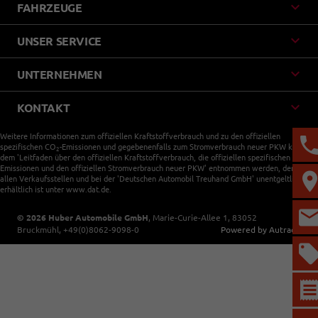
FAHRZEUGE
UNSER SERVICE
UNTERNEHMEN
KONTAKT
Weitere Informationen zum offiziellen Kraftstoffverbrauch und zu den offiziellen
spezifischen CO
-Emissionen und gegebenenfalls zum Stromverbrauch neuer PKW können
2
dem 'Leitfaden über den offiziellen Kraftstoffverbrauch, die offiziellen spezifischen CO
-
2
Emissionen und den offiziellen Stromverbrauch neuer PKW' entnommen werden, der an
allen Verkaufsstellen und bei der 'Deutschen Automobil Treuhand GmbH' unentgeltlich
erhältlich ist unter www.dat.de.
© 2026
Huber Automobile GmbH
,
Marie-Curie-Allee 1
,
83052
Bruckmühl,
+49(0)8062-9098-0
Powered by Autrado