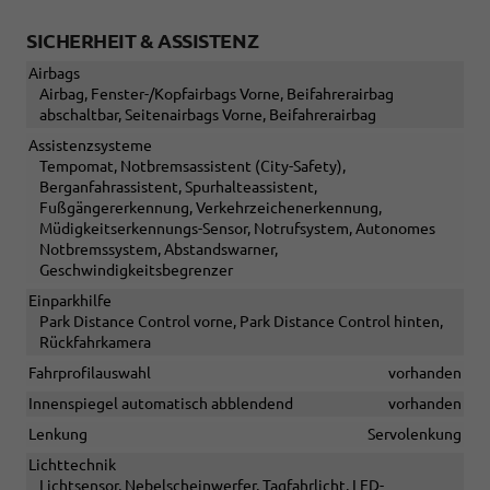
SICHERHEIT & ASSISTENZ
Airbags
Airbag, Fenster-/Kopfairbags Vorne, Beifahrerairbag
abschaltbar, Seitenairbags Vorne, Beifahrerairbag
Assistenzsysteme
Tempomat, Notbremsassistent (City-Safety),
Berganfahrassistent, Spurhalteassistent,
Fußgängererkennung, Verkehrzeichenerkennung,
Müdigkeitserkennungs-Sensor, Notrufsystem, Autonomes
Notbremssystem, Abstandswarner,
Geschwindigkeitsbegrenzer
Einparkhilfe
Park Distance Control vorne, Park Distance Control hinten,
Rückfahrkamera
Fahrprofilauswahl
vorhanden
Innenspiegel automatisch abblendend
vorhanden
Lenkung
Servolenkung
Lichttechnik
Lichtsensor, Nebelscheinwerfer, Tagfahrlicht, LED-