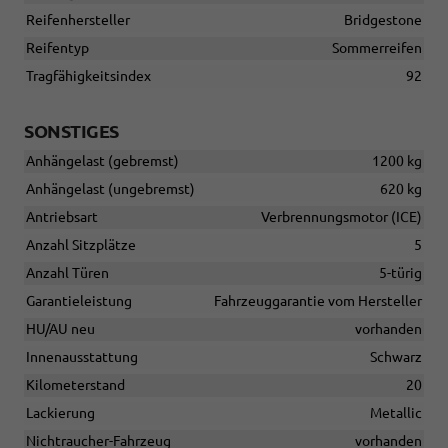
Reifenhersteller
Bridgestone
Reifentyp
Sommerreifen
Tragfähigkeitsindex
92
SONSTIGES
Anhängelast (gebremst)
1200 kg
Anhängelast (ungebremst)
620 kg
Antriebsart
Verbrennungsmotor (ICE)
Anzahl Sitzplätze
5
Anzahl Türen
5-türig
Garantieleistung
Fahrzeuggarantie vom Hersteller
HU/AU neu
vorhanden
Innenausstattung
Schwarz
Kilometerstand
20
Lackierung
Metallic
Nichtraucher-Fahrzeug
vorhanden