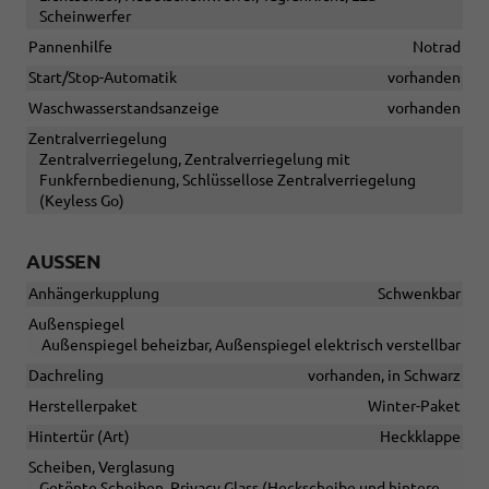
Scheinwerfer
Pannenhilfe
Notrad
Start/Stop-Automatik
vorhanden
Waschwasserstandsanzeige
vorhanden
Zentralverriegelung
Zentralverriegelung, Zentralverriegelung mit
Funkfernbedienung, Schlüssellose Zentralverriegelung
(Keyless Go)
AUSSEN
Anhängerkupplung
Schwenkbar
Außenspiegel
Außenspiegel beheizbar, Außenspiegel elektrisch verstellbar
Dachreling
vorhanden, in Schwarz
Herstellerpaket
Winter-Paket
Hintertür (Art)
Heckklappe
Scheiben, Verglasung
Getönte Scheiben, Privacy Glass (Heckscheibe und hintere