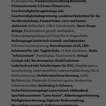
8 Lautsprecher,
Freisprecheinrichtung Bluetooth,
Klimaautomatik 2-Zonen-Climatronic,
Geschwindigkeitsregelanlage inkl.
Geschwindigkeitsbegrenzung, Lendenwirbelstütze für die
Vordersitzlehnen, Fensterheber vorn und hinten
elektrisch
, Brillenfach,
USB-C Schnittstelle,
Start-Stopp-
Anlage
, Rücksitzlehne geteilt umklappbar,
Außenspiegelgehäuse und Türgriffe in Wagenfarbe,
Außenspiegel elektrisch einstell- und beheizbar
,
Wärmeschutzverglasung,
Notrufsystem eCall, LED-
Scheinwerfer inkl. Tagfahrlicht
, 12 Volt Steckdose,
Radio
"Infotainment"
(Farbdisplay, Touchscreen),
Virtual
Cockpit inkl. Bordcomputer, Multifunktions-
Lederlenkrad inkl. Schaltwippen für DSG
, Wegfahrsperre,
Servolenkung, Innenraumfilter, Laderaumabdeckung, Uhr &
Drehzahlmesser,
Verkehrszeichenerkennung
, Isofix
Beifahrersitz, Dreipunkt-Sicherheitsgurte, Vordersitze
höhenverstellbar,
Dachreling in Schwarz,
Sicherheitsinnenspiegel automatisch abblendend,
Spurhalteassistent "Lane Assist", Ablenkungserkennung,
Müdigkeitserkennung, Digitaler Radioempfang,
Berganfahrassistent, Fußgängererkennung,