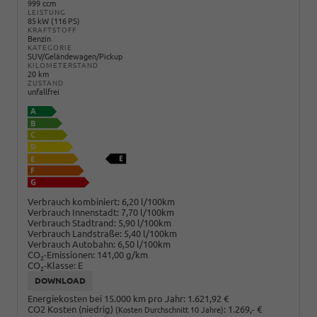
999 ccm
LEISTUNG
85 kW (116 PS)
KRAFTSTOFF
Benzin
KATEGORIE
SUV/Geländewagen/Pickup
KILOMETERSTAND
20 km
ZUSTAND
unfallfrei
Verbrauch kombiniert:
6,20 l/100km
Verbrauch Innenstadt:
7,70 l/100km
Verbrauch Stadtrand:
5,90 l/100km
Verbrauch Landstraße:
5,40 l/100km
Verbrauch Autobahn:
6,50 l/100km
CO
-Emissionen:
141,00 g/km
2
CO
-Klasse:
E
2
DOWNLOAD
Energiekosten bei 15.000 km pro Jahr:
1.621,92 €
CO2 Kosten (niedrig)
:
1.269,- €
(Kosten Durchschnitt 10 Jahre)