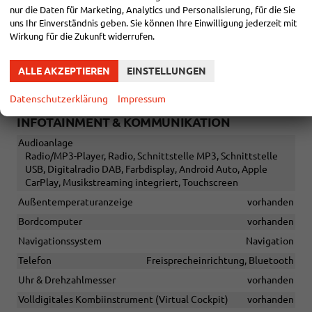
Sitze
nur die Daten für Marketing, Analytics und Personalisierung, für die Sie
Isofix (Kindersitzbefestigung), Rücksitzbank hinten geteilt,
uns Ihr Einverständnis geben. Sie können Ihre Einwilligung jederzeit mit
Sitzheizung, Isofix Beifahrersitz
Wirkung für die Zukunft widerrufen.
Sitze: Lordosenstütze
Fahrer und Beifahrer
Sitze: Verstellbarkeit
ALLE AKZEPTIEREN
EINSTELLUNGEN
Höhenverstellbarer Fahrer- und Beifahrersitz
Datenschutzerklärung
Impressum
INFOTAINMENT & KOMMUNIKATION
Audioanlage
Radio/MP3-Player, Radio, Schnittstelle MP3, Schnittstelle
USB, Digitalradio DAB, Farbdisplay, Android Auto, Apple
CarPlay, Musikstreaming integriert, Touchscreen
Außentemperaturanzeige
vorhanden
Bordcomputer
vorhanden
Navigationssystem
Navigation
Telefon
Freisprecheinrichtung, Bluetooth
Uhr & Drehzahlmesser
vorhanden
Volldigitales Kombiinstrument (Virtual Cockpit)
vorhanden