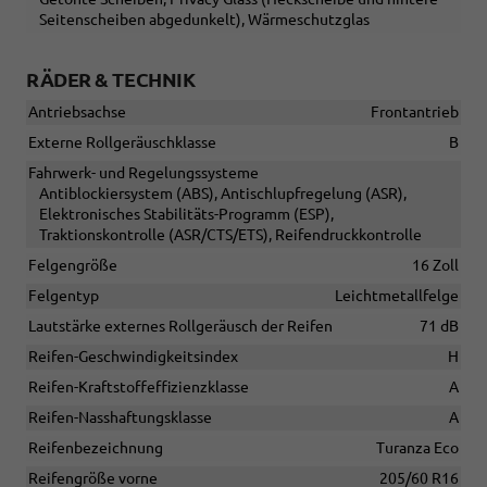
Seitenscheiben abgedunkelt), Wärmeschutzglas
RÄDER & TECHNIK
Antriebsachse
Frontantrieb
Externe Rollgeräuschklasse
B
Fahrwerk- und Regelungssysteme
Antiblockiersystem (ABS), Antischlupfregelung (ASR),
Elektronisches Stabilitäts-Programm (ESP),
Traktionskontrolle (ASR/CTS/ETS), Reifendruckkontrolle
Felgengröße
16 Zoll
Felgentyp
Leichtmetallfelge
Lautstärke externes Rollgeräusch der Reifen
71 dB
Reifen-Geschwindigkeitsindex
H
Reifen-Kraftstoffeffizienzklasse
A
Reifen-Nasshaftungsklasse
A
Reifenbezeichnung
Turanza Eco
Reifengröße vorne
205/60 R16