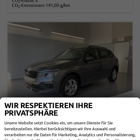
CO
-Klasse:
E
2
CO
-Emissionen:
141,00 g/km
2
WIR RESPEKTIEREN IHRE
PRIVATSPHÄRE
Unsere Website setzt Cookies ein, um unsere Dienste für Sie
SKODA KAMIQ
bereitzustellen. Hierbei berücksichtigen wir Ihre Auswahl und
SELECTION 1.0 TSI DSG KAMERA+PDCVOHI+SITZHEIZUNG+APPCONNECT+SUNSET+ALU16
verarbeiten nur die Daten für Marketing, Analytics und Personalisierung,
sofort lieferbar
Neuwagen