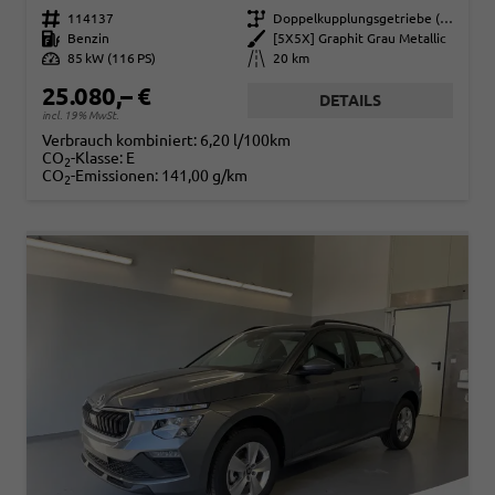
Fahrzeugnr.
114137
Getriebe
Doppelkupplungsgetriebe (DSG)
Kraftstoff
Benzin
Außenfarbe
[5X5X] Graphit Grau Metallic
Leistung
85 kW (116 PS)
Kilometerstand
20 km
25.080,– €
DETAILS
incl. 19% MwSt.
Verbrauch kombiniert:
6,20 l/100km
CO
-Klasse:
E
2
CO
-Emissionen:
141,00 g/km
2