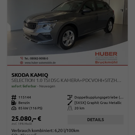
SKODA KAMIQ
SELECTION 1.0 TSI DSG KAMERA+PDCVOHI+SITZHEIZUNG+APPCONNECT+SUNSET+ALU16
sofort lieferbar
Neuwagen
Fahrzeugnr.
115144
Getriebe
Doppelkupplungsgetriebe (DSG)
Kraftstoff
Benzin
Außenfarbe
[5X5X] Graphit Grau Metallic
Leistung
85 kW (116 PS)
Kilometerstand
20 km
25.080,– €
DETAILS
incl. 19% MwSt.
Verbrauch kombiniert:
6,20 l/100km