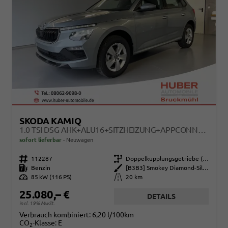
SKODA KAMIQ
1.0 TSI DSG AHK+ALU16+SITZHEIZUNG+APPCONNECT+GV5+LED+NEBEL+KLIMA
sofort lieferbar
Neuwagen
Fahrzeugnr.
112287
Getriebe
Doppelkupplungsgetriebe (DSG)
Kraftstoff
Benzin
Außenfarbe
[B3B3] Smokey Diamond-Silber Metallic
Leistung
85 kW (116 PS)
Kilometerstand
20 km
25.080,– €
DETAILS
incl. 19% MwSt.
Verbrauch kombiniert:
6,20 l/100km
CO
-Klasse:
E
2