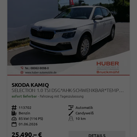
SKODA KAMIQ
SELECTION 1.0 TSI DSG*AHK-SCHWENKBAR*TEMPOMAT*PDC-HINTEN*KEYLESS-GO*SHZ*
sofort lieferbar
Fahrzeug mit Tageszulassung
Fahrzeugnr.
113702
Getriebe
Automatik
Kraftstoff
Benzin
Außenfarbe
Candyweiß
Leistung
85 kW (116 PS)
Kilometerstand
10 km
01.06.2026
25.490,– €
DETAILS