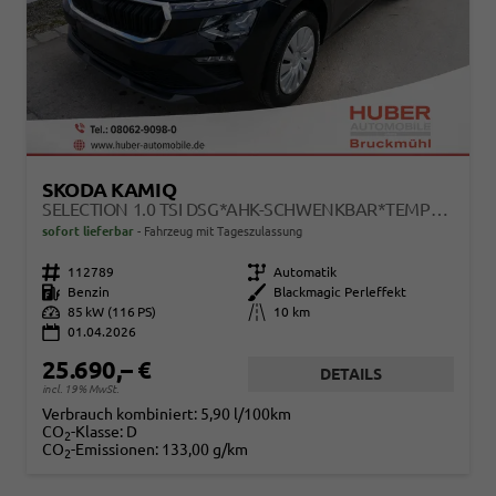
SKODA KAMIQ
SELECTION 1.0 TSI DSG*AHK-SCHWENKBAR*TEMPOMAT*PDC-HINTEN*KEYLESS-GO*SHZ*
sofort lieferbar
Fahrzeug mit Tageszulassung
Fahrzeugnr.
112789
Getriebe
Automatik
Kraftstoff
Benzin
Außenfarbe
Blackmagic Perleffekt
Leistung
85 kW (116 PS)
Kilometerstand
10 km
01.04.2026
25.690,– €
DETAILS
incl. 19% MwSt.
Verbrauch kombiniert:
5,90 l/100km
CO
-Klasse:
D
2
CO
-Emissionen:
133,00 g/km
2