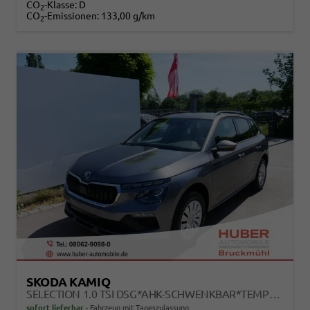
CO
-Klasse:
D
2
CO
-Emissionen:
133,00 g/km
2
SKODA KAMIQ
SELECTION 1.0 TSI DSG*AHK-SCHWENKBAR*TEMPOMAT*PDC-HINTEN*KEYLESS-GO*SHZ*
sofort lieferbar
Fahrzeug mit Tageszulassung