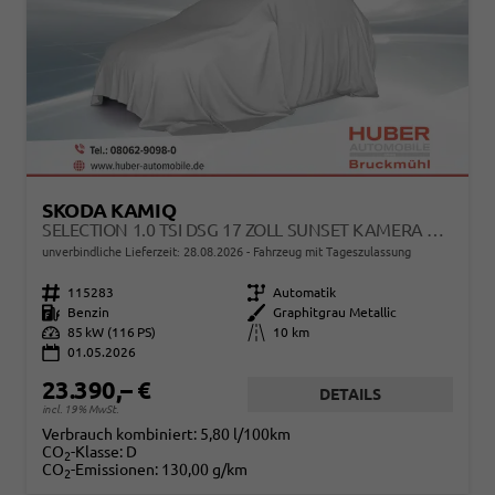
SKODA KAMIQ
SELECTION 1.0 TSI DSG 17 ZOLL SUNSET KAMERA PDC V+H
unverbindliche Lieferzeit:
28.08.2026
Fahrzeug mit Tageszulassung
Fahrzeugnr.
115283
Getriebe
Automatik
Kraftstoff
Benzin
Außenfarbe
Graphitgrau Metallic
Leistung
85 kW (116 PS)
Kilometerstand
10 km
01.05.2026
23.390,– €
DETAILS
incl. 19% MwSt.
Verbrauch kombiniert:
5,80 l/100km
CO
-Klasse:
D
2
CO
-Emissionen:
130,00 g/km
2