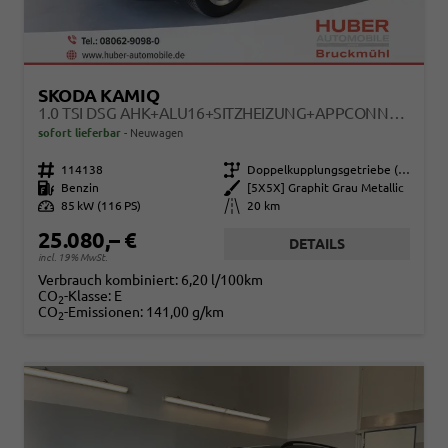
SKODA KAMIQ
1.0 TSI DSG AHK+ALU16+SITZHEIZUNG+APPCONNECT+GV5+LED+NEBEL+KLIMA
sofort lieferbar
Neuwagen
Fahrzeugnr.
114138
Getriebe
Doppelkupplungsgetriebe (DSG)
Kraftstoff
Benzin
Außenfarbe
[5X5X] Graphit Grau Metallic
Leistung
85 kW (116 PS)
Kilometerstand
20 km
25.080,– €
DETAILS
incl. 19% MwSt.
Verbrauch kombiniert:
6,20 l/100km
CO
-Klasse:
E
2
CO
-Emissionen:
141,00 g/km
2