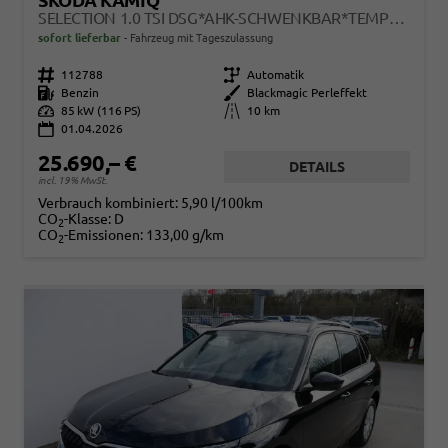
SKODA KAMIQ
SELECTION 1.0 TSI DSG*AHK-SCHWENKBAR*TEMPOMAT*PDC-HINTEN*KEYLESS-GO*SHZ*
sofort lieferbar
Fahrzeug mit Tageszulassung
Fahrzeugnr.
112788
Getriebe
Automatik
Kraftstoff
Benzin
Außenfarbe
Blackmagic Perleffekt
Leistung
85 kW (116 PS)
Kilometerstand
10 km
01.04.2026
25.690,– €
DETAILS
incl. 19% MwSt.
Verbrauch kombiniert:
5,90 l/100km
CO
-Klasse:
D
2
CO
-Emissionen:
133,00 g/km
2