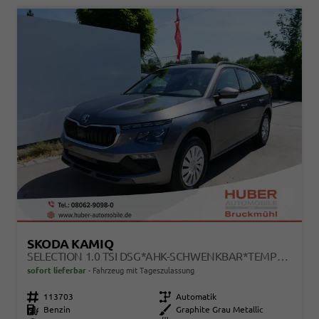
SKODA KAMIQ
SELECTION 1.0 TSI DSG*AHK-SCHWENKBAR*TEMPOMAT*PDC-HINTEN*KEYLESS-GO*SHZ*
sofort lieferbar
Fahrzeug mit Tageszulassung
Fahrzeugnr.
113703
Getriebe
Automatik
Kraftstoff
Benzin
Außenfarbe
Graphite Grau Metallic