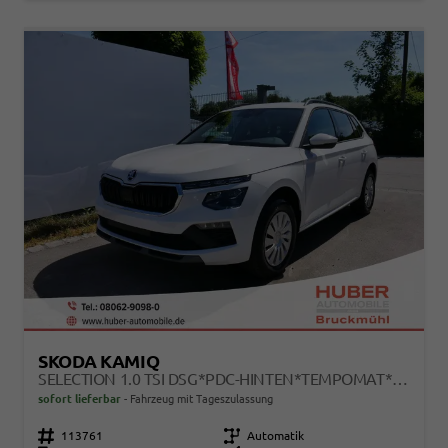
SKODA KAMIQ
SELECTION 1.0 TSI DSG*PDC-HINTEN*TEMPOMAT*SMARTLINK*SHZ*LED*KLIMAAUTOMATIK*
sofort lieferbar
Fahrzeug mit Tageszulassung
Fahrzeugnr.
113761
Getriebe
Automatik