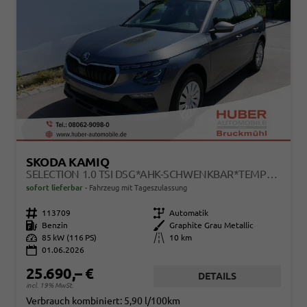
SKODA KAMIQ
SELECTION 1.0 TSI DSG*AHK-SCHWENKBAR*TEMPOMAT*PDC-HINTEN*KEYLESS-GO*SHZ*
sofort lieferbar
Fahrzeug mit Tageszulassung
Fahrzeugnr.
113709
Getriebe
Automatik
Kraftstoff
Benzin
Außenfarbe
Graphite Grau Metallic
Leistung
85 kW (116 PS)
Kilometerstand
10 km
01.06.2026
25.690,– €
DETAILS
incl. 19% MwSt.
Verbrauch kombiniert:
5,90 l/100km