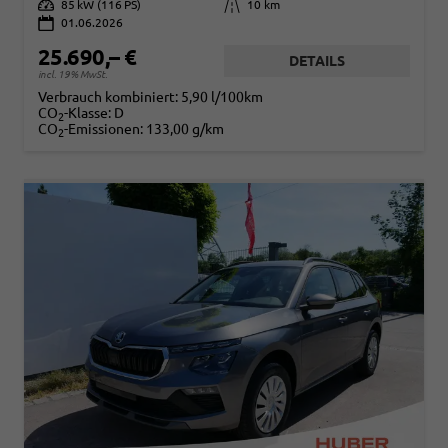
Leistung
85 kW (116 PS)
Kilometerstand
10 km
01.06.2026
25.690,– €
DETAILS
incl. 19% MwSt.
Verbrauch kombiniert:
5,90 l/100km
CO
-Klasse:
D
2
CO
-Emissionen:
133,00 g/km
2