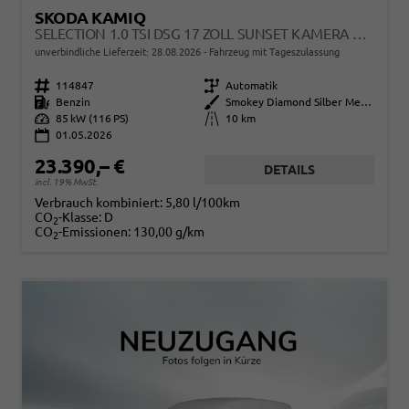
SKODA KAMIQ
SELECTION 1.0 TSI DSG 17 ZOLL SUNSET KAMERA PDC V+H
unverbindliche Lieferzeit:
28.08.2026
Fahrzeug mit Tageszulassung
Fahrzeugnr.
114847
Getriebe
Automatik
Kraftstoff
Benzin
Außenfarbe
Smokey Diamond Silber Metallic
Leistung
85 kW (116 PS)
Kilometerstand
10 km
01.05.2026
23.390,– €
DETAILS
incl. 19% MwSt.
Verbrauch kombiniert:
5,80 l/100km
CO
-Klasse:
D
2
CO
-Emissionen:
130,00 g/km
2