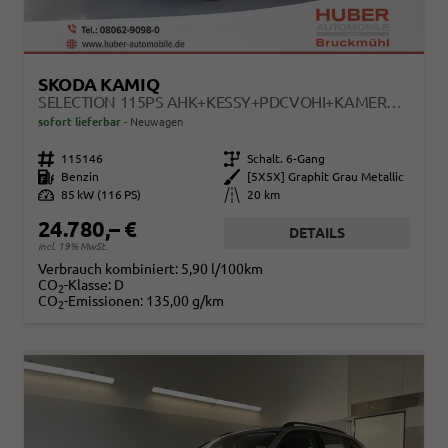
SKODA KAMIQ
SELECTION 115PS AHK+KESSY+PDCVOHI+KAMERA+CLIMATRONIC+APPCONNECT+SITZHEIZUNG
sofort lieferbar
Neuwagen
Fahrzeugnr.
115146
Getriebe
Schalt. 6-Gang
Kraftstoff
Benzin
Außenfarbe
[5X5X] Graphit Grau Metallic
Leistung
85 kW (116 PS)
Kilometerstand
20 km
24.780,– €
DETAILS
incl. 19% MwSt.
Verbrauch kombiniert:
5,90 l/100km
CO
-Klasse:
D
2
CO
-Emissionen:
135,00 g/km
2