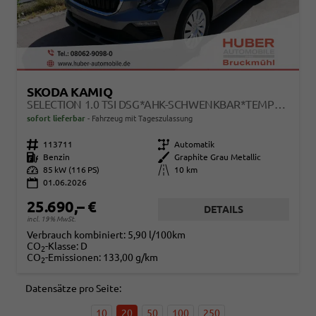
SKODA KAMIQ
SELECTION 1.0 TSI DSG*AHK-SCHWENKBAR*TEMPOMAT*PDC-HINTEN*KEYLESS-GO*SHZ*
sofort lieferbar
Fahrzeug mit Tageszulassung
Fahrzeugnr.
113711
Getriebe
Automatik
Kraftstoff
Benzin
Außenfarbe
Graphite Grau Metallic
Leistung
85 kW (116 PS)
Kilometerstand
10 km
01.06.2026
25.690,– €
DETAILS
incl. 19% MwSt.
Verbrauch kombiniert:
5,90 l/100km
CO
-Klasse:
D
2
CO
-Emissionen:
133,00 g/km
2
Datensätze pro Seite:
10
20
50
100
250