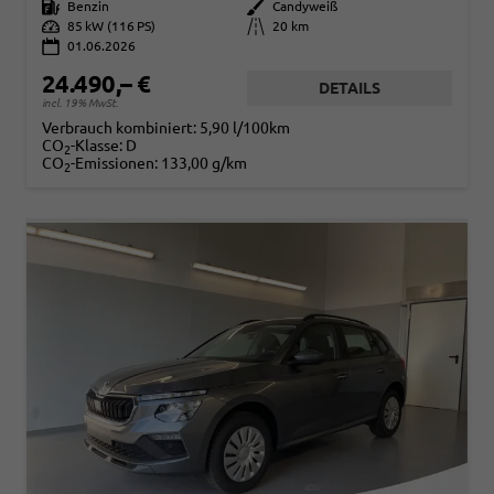
Kraftstoff
Benzin
Außenfarbe
Candyweiß
Leistung
85 kW (116 PS)
Kilometerstand
20 km
01.06.2026
24.490,– €
DETAILS
incl. 19% MwSt.
Verbrauch kombiniert:
5,90 l/100km
CO
-Klasse:
D
2
CO
-Emissionen:
133,00 g/km
2