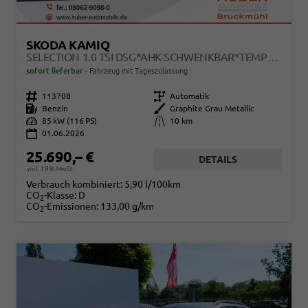
SKODA KAMIQ
SELECTION 1.0 TSI DSG*AHK-SCHWENKBAR*TEMPOMAT*PDC-HINTEN*KEYLESS-GO*SHZ*
sofort lieferbar
Fahrzeug mit Tageszulassung
Fahrzeugnr.
113708
Getriebe
Automatik
Kraftstoff
Benzin
Außenfarbe
Graphite Grau Metallic
Leistung
85 kW (116 PS)
Kilometerstand
10 km
01.06.2026
25.690,– €
DETAILS
incl. 19% MwSt.
Verbrauch kombiniert:
5,90 l/100km
CO
-Klasse:
D
2
CO
-Emissionen:
133,00 g/km
2