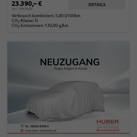
23.390,– €
DETAILS
incl. 19% MwSt.
Verbrauch kombiniert:
5,80 l/100km
CO
-Klasse:
D
2
CO
-Emissionen:
130,00 g/km
2