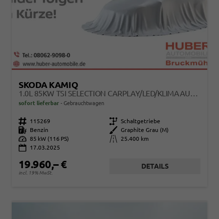
SKODA KAMIQ
1.0L 85KW TSI SELECTION CARPLAY/LED/KLIMAAUT/KAMERA
sofort lieferbar
Gebrauchtwagen
Fahrzeugnr.
115269
Getriebe
Schaltgetriebe
Kraftstoff
Benzin
Außenfarbe
Graphite Grau (M)
Leistung
85 kW (116 PS)
Kilometerstand
25.400 km
17.03.2025
19.960,– €
DETAILS
incl. 19% MwSt.