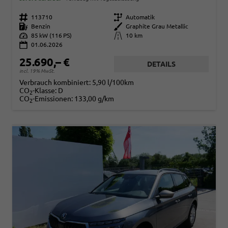
Fahrzeugnr.
113710
Getriebe
Automatik
Kraftstoff
Benzin
Außenfarbe
Graphite Grau Metallic
Leistung
85 kW (116 PS)
Kilometerstand
10 km
01.06.2026
25.690,– €
DETAILS
incl. 19% MwSt.
Verbrauch kombiniert:
5,90 l/100km
CO
-Klasse:
D
2
CO
-Emissionen:
133,00 g/km
2