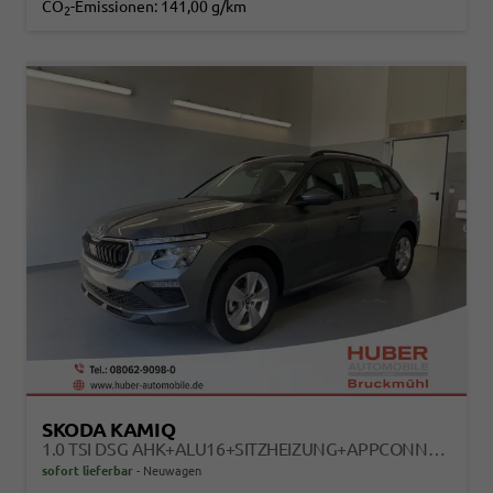
CO
-Emissionen:
141,00 g/km
2
SKODA KAMIQ
1.0 TSI DSG AHK+ALU16+SITZHEIZUNG+APPCONNECT+GV5+LED+NEBEL+KLIMA
sofort lieferbar
Neuwagen