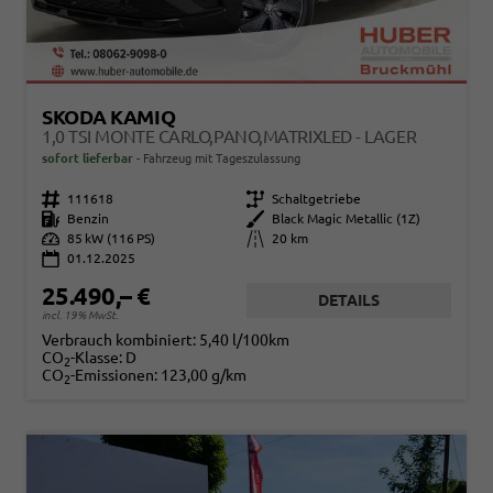
SKODA KAMIQ
1,0 TSI MONTE CARLO,PANO,MATRIXLED - LAGER
sofort lieferbar
Fahrzeug mit Tageszulassung
Fahrzeugnr.
111618
Getriebe
Schaltgetriebe
Kraftstoff
Benzin
Außenfarbe
Black Magic Metallic (1Z)
Leistung
85 kW (116 PS)
Kilometerstand
20 km
01.12.2025
25.490,– €
DETAILS
incl. 19% MwSt.
Verbrauch kombiniert:
5,40 l/100km
CO
-Klasse:
D
2
CO
-Emissionen:
123,00 g/km
2