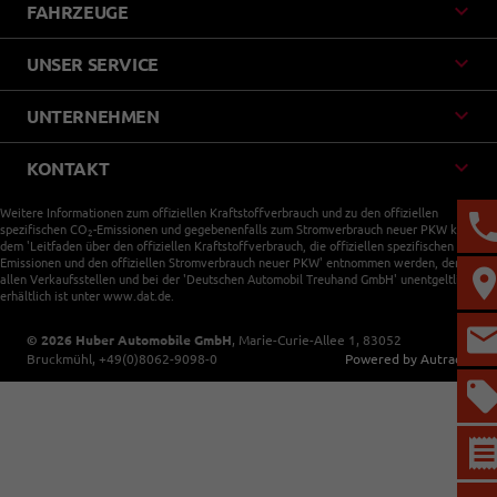
FAHRZEUGE
UNSER SERVICE
UNTERNEHMEN
KONTAKT
Weitere Informationen zum offiziellen Kraftstoffverbrauch und zu den offiziellen
spezifischen CO
-Emissionen und gegebenenfalls zum Stromverbrauch neuer PKW können
2
dem 'Leitfaden über den offiziellen Kraftstoffverbrauch, die offiziellen spezifischen CO
-
2
Emissionen und den offiziellen Stromverbrauch neuer PKW' entnommen werden, der an
allen Verkaufsstellen und bei der 'Deutschen Automobil Treuhand GmbH' unentgeltlich
erhältlich ist unter www.dat.de.
© 2026
Huber Automobile GmbH
,
Marie-Curie-Allee 1
,
83052
Bruckmühl,
+49(0)8062-9098-0
Powered by Autrado