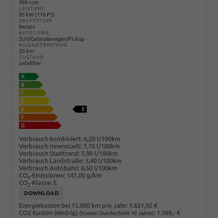
999 ccm
LEISTUNG
85 kW (116 PS)
KRAFTSTOFF
Benzin
KATEGORIE
SUV/Geländewagen/Pickup
KILOMETERSTAND
20 km
ZUSTAND
unfallfrei
Verbrauch kombiniert:
6,20 l/100km
Verbrauch Innenstadt:
7,70 l/100km
Verbrauch Stadtrand:
5,90 l/100km
Verbrauch Landstraße:
5,40 l/100km
Verbrauch Autobahn:
6,50 l/100km
CO
-Emissionen:
141,00 g/km
2
CO
-Klasse:
E
2
DOWNLOAD
Energiekosten bei 15.000 km pro Jahr:
1.621,92 €
CO2 Kosten (niedrig)
:
1.269,- €
(Kosten Durchschnitt 10 Jahre)