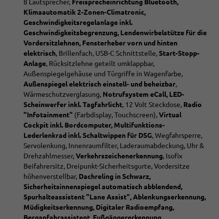
8 Lautsprecher,
Freisprecheinrichtung Bluetooth,
Klimaautomatik 2-Zonen-Climatronic,
Geschwindigkeitsregelanlage inkl.
Geschwindigkeitsbegrenzung, Lendenwirbelstütze für die
Vordersitzlehnen, Fensterheber vorn und hinten
elektrisch
, Brillenfach,
USB-C Schnittstelle,
Start-Stopp-
Anlage
, Rücksitzlehne geteilt umklappbar,
Außenspiegelgehäuse und Türgriffe in Wagenfarbe,
Außenspiegel elektrisch einstell- und beheizbar
,
Wärmeschutzverglasung,
Notrufsystem eCall, LED-
Scheinwerfer inkl. Tagfahrlicht
, 12 Volt Steckdose,
Radio
"Infotainment"
(Farbdisplay, Touchscreen),
Virtual
Cockpit inkl. Bordcomputer, Multifunktions-
Lederlenkrad inkl. Schaltwippen für DSG
, Wegfahrsperre,
Servolenkung, Innenraumfilter, Laderaumabdeckung, Uhr &
Drehzahlmesser,
Verkehrszeichenerkennung
, Isofix
Beifahrersitz, Dreipunkt-Sicherheitsgurte, Vordersitze
höhenverstellbar,
Dachreling in Schwarz,
Sicherheitsinnenspiegel automatisch abblendend,
Spurhalteassistent "Lane Assist", Ablenkungserkennung,
Müdigkeitserkennung, Digitaler Radioempfang,
Berganfahrassistent, Fußgängererkennung,