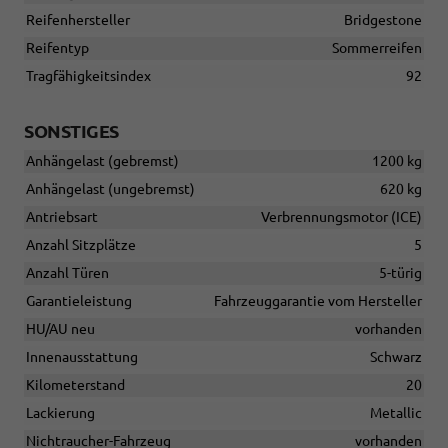
Reifenhersteller
Bridgestone
Reifentyp
Sommerreifen
Tragfähigkeitsindex
92
SONSTIGES
Anhängelast (gebremst)
1200 kg
Anhängelast (ungebremst)
620 kg
Antriebsart
Verbrennungsmotor (ICE)
Anzahl Sitzplätze
5
Anzahl Türen
5-türig
Garantieleistung
Fahrzeuggarantie vom Hersteller
HU/AU neu
vorhanden
Innenausstattung
Schwarz
Kilometerstand
20
Lackierung
Metallic
Nichtraucher-Fahrzeug
vorhanden