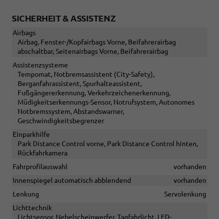
SICHERHEIT & ASSISTENZ
Airbags
Airbag, Fenster-/Kopfairbags Vorne, Beifahrerairbag
abschaltbar, Seitenairbags Vorne, Beifahrerairbag
Assistenzsysteme
Tempomat, Notbremsassistent (City-Safety),
Berganfahrassistent, Spurhalteassistent,
Fußgängererkennung, Verkehrzeichenerkennung,
Müdigkeitserkennungs-Sensor, Notrufsystem, Autonomes
Notbremssystem, Abstandswarner,
Geschwindigkeitsbegrenzer
Einparkhilfe
Park Distance Control vorne, Park Distance Control hinten,
Rückfahrkamera
Fahrprofilauswahl
vorhanden
Innenspiegel automatisch abblendend
vorhanden
Lenkung
Servolenkung
Lichttechnik
Lichtsensor, Nebelscheinwerfer, Tagfahrlicht, LED-