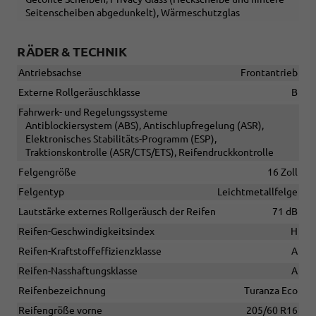
Seitenscheiben abgedunkelt), Wärmeschutzglas
RÄDER & TECHNIK
Antriebsachse
Frontantrieb
Externe Rollgeräuschklasse
B
Fahrwerk- und Regelungssysteme
Antiblockiersystem (ABS), Antischlupfregelung (ASR),
Elektronisches Stabilitäts-Programm (ESP),
Traktionskontrolle (ASR/CTS/ETS), Reifendruckkontrolle
Felgengröße
16 Zoll
Felgentyp
Leichtmetallfelge
Lautstärke externes Rollgeräusch der Reifen
71 dB
Reifen-Geschwindigkeitsindex
H
Reifen-Kraftstoffeffizienzklasse
A
Reifen-Nasshaftungsklasse
A
Reifenbezeichnung
Turanza Eco
Reifengröße vorne
205/60 R16