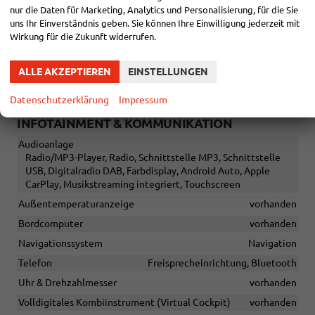
Sitze
nur die Daten für Marketing, Analytics und Personalisierung, für die Sie
Isofix (Kindersitzbefestigung), Rücksitzbank hinten geteilt,
uns Ihr Einverständnis geben. Sie können Ihre Einwilligung jederzeit mit
Sitzheizung, Isofix Beifahrersitz
Wirkung für die Zukunft widerrufen.
Sitze: Lordosenstütze
Fahrer und Beifahrer
Sitze: Verstellbarkeit
ALLE AKZEPTIEREN
EINSTELLUNGEN
Höhenverstellbarer Fahrer- und Beifahrersitz
Datenschutzerklärung
Impressum
INFOTAINMENT & KOMMUNIKATION
Audioanlage
Radio/MP3-Player, Radio, Schnittstelle MP3, Schnittstelle
USB, Digitalradio DAB, Farbdisplay, Android Auto, Apple
CarPlay, Musikstreaming integriert, Touchscreen
Außentemperaturanzeige
vorhanden
Bordcomputer
vorhanden
Navigationssystem
Navigation
Telefon
Freisprecheinrichtung, Bluetooth
Uhr & Drehzahlmesser
vorhanden
Volldigitales Kombiinstrument (Virtual Cockpit)
vorhanden