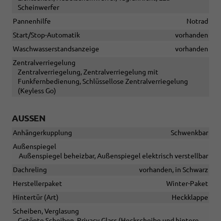
Scheinwerfer
Pannenhilfe
Notrad
Start/Stop-Automatik
vorhanden
Waschwasserstandsanzeige
vorhanden
Zentralverriegelung
Zentralverriegelung, Zentralverriegelung mit
Funkfernbedienung, Schlüssellose Zentralverriegelung
(Keyless Go)
AUSSEN
Anhängerkupplung
Schwenkbar
Außenspiegel
Außenspiegel beheizbar, Außenspiegel elektrisch verstellbar
Dachreling
vorhanden, in Schwarz
Herstellerpaket
Winter-Paket
Hintertür (Art)
Heckklappe
Scheiben, Verglasung
Getönte Scheiben, Privacy Glass (Heckscheibe und hintere