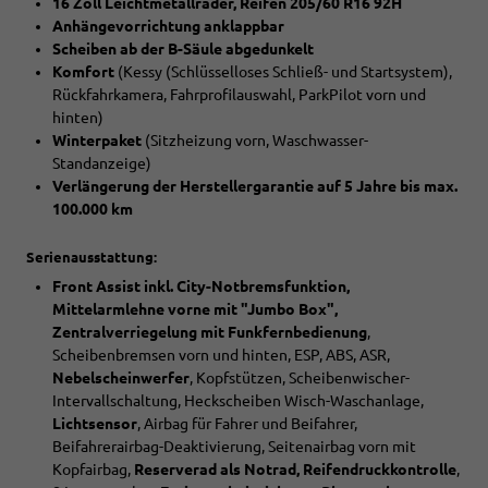
16 Zoll Leichtmetallräder, Reifen 205/60 R16 92H
Anhängevorrichtung anklappbar
Scheiben ab der B-Säule abgedunkelt
Komfort
(Kessy (Schlüsselloses Schließ- und Startsystem),
Rückfahrkamera, Fahrprofilauswahl, ParkPilot vorn und
hinten)
Winterpaket
(Sitzheizung vorn, Waschwasser-
Standanzeige)
Verlängerung der Herstellergarantie auf 5 Jahre bis max.
100.000 km
Serienausstattung:
Front Assist inkl. City-Notbremsfunktion,
Mittelarmlehne vorne mit "Jumbo Box",
Zentralverriegelung mit Funkfernbedienung
,
Scheibenbremsen vorn und hinten, ESP, ABS, ASR,
Nebelscheinwerfer
, Kopfstützen, Scheibenwischer-
Intervallschaltung, Heckscheiben Wisch-Waschanlage,
Lichtsensor
, Airbag für Fahrer und Beifahrer,
Beifahrerairbag-Deaktivierung, Seitenairbag vorn mit
Kopfairbag,
Reserverad als Notrad, Reifendruckkontrolle
,