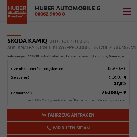
HUBER AUTOMOBILE GMBH
08062 9098 0
SKODA KAMIQ
SELECTION 1.0 TSI DSG
AHK+KAMERA+SUNSET+KESSY+APPCONNECT+SITZHEIZ+ALU16+GV5
Fahrzeugnr.
:
113839
,
sofort lieferbar
, Landesversion: EU - Europa,
Neuwagen
35.970,– €
UVP ohne Überführungskosten
9.890,– €
Sie sparen:
27,5%
26.080,– €
Gesamtpreis
incl. 19% MwSt., den Kosten für Überführung und Zulassungspapieren
FAHRZEUG ANFRAGEN
WIR RUFEN SIE AN