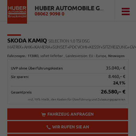
HUBER AUTOMOBILE GMBH
08062 9098 0
SKODA KAMIQ
SELECTION 1.0 TSI DSG
MATRIX+AHK+KAMERA+SUNSET+PDCVOHI+KESSY+SITZHEIZUNG+GV
Fahrzeugnr.
:
113083
,
sofort lieferbar
, Landesversion: EU - Europa,
Neuwagen
35.040,– €
UVP ohne Überführungskosten
8.460,– €
Sie sparen:
24,1%
26.580,– €
Gesamtpreis
incl. 19% MwSt., den Kosten für Überführung und Zulassungspapieren
FAHRZEUG ANFRAGEN
WIR RUFEN SIE AN