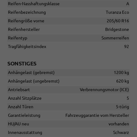
Reifen-Nasshaftungsklasse
A
Reifenbezeichnung
Turanza Eco
Reifengröße vorne
205/60 R16
Reifenhersteller
Bridgestone
Reifentyp
Sommerreifen
Tragfähigkeitsindex
92
SONSTIGES
Anhängelast (gebremst)
1200 kg
Anhängelast (ungebremst)
620 kg
Antriebsart
Verbrennungsmotor (ICE)
Anzahl Sitzplätze
5
Anzahl Türen
5-türig
Garantieleistung
Fahrzeuggarantie vom Hersteller
HU/AU neu
vorhanden
Innenausstattung
Schwarz