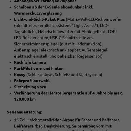
Anhängevorrichtung anklappbar
Scheiben ab der B-Säule abgedunkelt inkl.
Wärmeschutzverglasung
Licht-und-Sicht-Paket Plus
(Matrix-Voll-LED-Scheinwerfer
(blendfreies Fernlichtassistent "Light Assist"), LED-
Tagfahrlicht, Nebelscheinwerfer mit Abbiegelicht, TOP-
LED-Rückleuchten, USB-C Schnittstelle am
Sicherheitsinnenspiegel (nur mit Ladefunktion),
Außenspiegel elektrisch anklappbar, Außenspiegel
elektrisch einstell- und beheizbar, Regensensor)
Rückfahrkamera
ParkPilot vorn und hinten
Kessy
(Schlüsselloses Schließ- und Startsystem)
Fahrprofilauswahl
Sitzheizung vorn
Verlängerung der Herstellergarantie auf 4 Jahre bis max.
120.000 km
Serienausstattung:
16 Zoll Leichtmetallräder, Airbag für Fahrer und Beifahrer,
Beifahrerairbag-Deaktivierung, Seitenairbag vorn mit