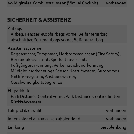
Volldigitales Kombiinstrument (Virtual Cockpit)
vorhanden
SICHERHEIT & ASSISTENZ
Airbags
Airbag, Fenster-/Kopfairbags Vorne, Beifahrerairbag
abschaltbar, Seitenairbags Vorne, Beifahrerairbag
Assistenzsysteme
Regensensor, Tempomat, Notbremsassistent (City-Safety),
Berganfahrassistent, Spurhalteassistent,
Fußgängererkennung, Verkehrzeichenerkennung,
Müdigkeitserkennungs-Sensor, Notrufsystem, Autonomes
Notbremssystem, Abstandswarner,
Geschwindigkeitsbegrenzer
Einparkhilfe
Park Distance Control vorne, Park Distance Control hinten,
Rückfahrkamera
Fahrprofilauswahl
vorhanden
Innenspiegel automatisch abblendend
vorhanden
Lenkung
Servolenkung