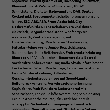
Kopfairbag,
Notrufsystem eCall, Dachreling in Schwarz,
Klimaautomatik 2-Zonen-Climatronic, USB-C
Schnittstelle, Digitaler Radioempfang DAB, Digital
Cockpit inkl. Bordcomputer
, Scheibenbremsen vorn und
hinten,
ESC, ABS, ASR, Front Assist inkl. City-
Notbremsfunktion, Fensterheber vorn und hinten
elektrisch, Berganfahrassistent
, Wegfahrsperre
elektronisch,
Zentralverriegelung mit
Funkfernbedienung
, Waschwasser-Standanzeige,
Mittelarmlehne vorne Jumbo Box
, Lichtsensor,
Raucherpaket, Isofix Beifahrersitz,
Freisprecheinrichtung
Bluetooth
, 12 Volt Steckdose,
Reserverad als Notrad,
Vordersitze höhenverstellbar, Radio Skoda Infotainment
,
Heckscheiben Wisch-Waschanlage,
Lendenwirbelstütze
für die Vordersitzlehnen
, Brillenhalter,
Geschwindigkeitsregelanlage mit Speed-Limiter,
Reifendruckkontrolle, Verkehrszeichenerkennung
,
Kopfstützen,
Multifunktions-Lederlenkrad mit
Schaltwippen
, Lenksäule höhenverstellbar,
Servolenkung,
Dreipunkt-Sicherheitsgurte, Rücksitzlehne geteilt
umklappbar,
Sicherheitsinnenspiegel automatisch
abblendend, Spurhalteassistent, Start-Stopp-Anlage
,