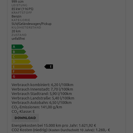
999 ccm
LEISTUNG
85 kW (116 PS)
KRAFTSTOFF
Benzin
KATEGORIE
SUV/Geländewagen/Pickup
KILOMETERSTAND
20 km
ZUSTAND
unfallfrei
Verbrauch kombiniert:
6,20 l/100km
Verbrauch Innenstadt:
7,70 l/100km
Verbrauch Stadtrand:
5,90 l/100km
Verbrauch Landstraße:
5,40 l/100km
Verbrauch Autobahn:
6,50 l/100km
CO
-Emissionen:
141,00 g/km
2
CO
-Klasse:
E
2
DOWNLOAD
Energiekosten bei 15.000 km pro Jahr:
1.621,92 €
CO2 Kosten (niedrig)
:
1.269,- €
(Kosten Durchschnitt 10 Jahre)