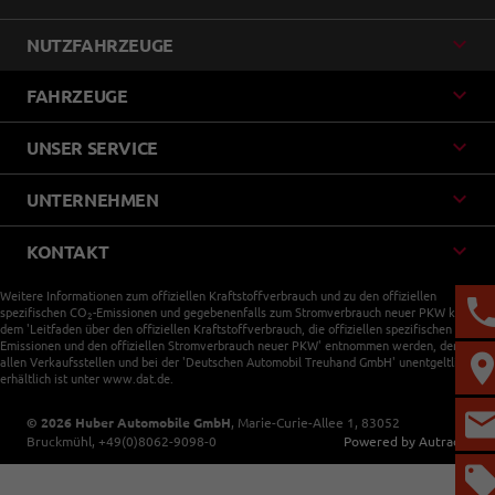
NUTZFAHRZEUGE
FAHRZEUGE
UNSER SERVICE
UNTERNEHMEN
KONTAKT
Weitere Informationen zum offiziellen Kraftstoffverbrauch und zu den offiziellen
spezifischen CO
-Emissionen und gegebenenfalls zum Stromverbrauch neuer PKW können
2
dem 'Leitfaden über den offiziellen Kraftstoffverbrauch, die offiziellen spezifischen CO
-
2
Emissionen und den offiziellen Stromverbrauch neuer PKW' entnommen werden, der an
allen Verkaufsstellen und bei der 'Deutschen Automobil Treuhand GmbH' unentgeltlich
erhältlich ist unter www.dat.de.
© 2026
Huber Automobile GmbH
,
Marie-Curie-Allee 1
,
83052
Bruckmühl,
+49(0)8062-9098-0
Powered by Autrado