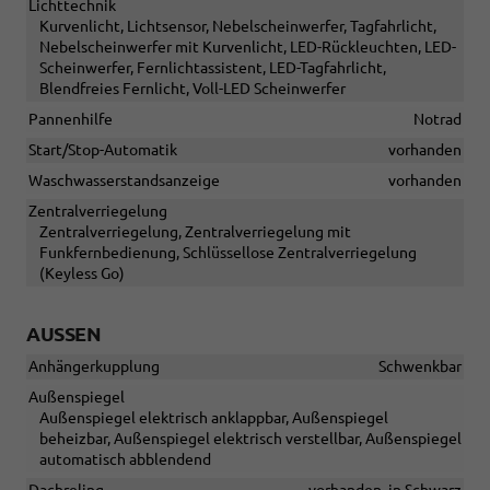
Lichttechnik
Kurvenlicht, Lichtsensor, Nebelscheinwerfer, Tagfahrlicht,
Nebelscheinwerfer mit Kurvenlicht, LED-Rückleuchten, LED-
Scheinwerfer, Fernlichtassistent, LED-Tagfahrlicht,
Blendfreies Fernlicht, Voll-LED Scheinwerfer
Pannenhilfe
Notrad
Start/Stop-Automatik
vorhanden
Waschwasserstandsanzeige
vorhanden
Zentralverriegelung
Zentralverriegelung, Zentralverriegelung mit
Funkfernbedienung, Schlüssellose Zentralverriegelung
(Keyless Go)
AUSSEN
Anhängerkupplung
Schwenkbar
Außenspiegel
Außenspiegel elektrisch anklappbar, Außenspiegel
beheizbar, Außenspiegel elektrisch verstellbar, Außenspiegel
automatisch abblendend
Dachreling
vorhanden, in Schwarz