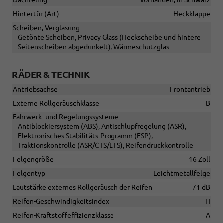
Hintertür (Art)
Heckklappe
Scheiben, Verglasung
Getönte Scheiben, Privacy Glass (Heckscheibe und hintere
Seitenscheiben abgedunkelt), Wärmeschutzglas
RÄDER & TECHNIK
Antriebsachse
Frontantrieb
Externe Rollgeräuschklasse
B
Fahrwerk- und Regelungssysteme
Antiblockiersystem (ABS), Antischlupfregelung (ASR),
Elektronisches Stabilitäts-Programm (ESP),
Traktionskontrolle (ASR/CTS/ETS), Reifendruckkontrolle
Felgengröße
16 Zoll
Felgentyp
Leichtmetallfelge
Lautstärke externes Rollgeräusch der Reifen
71 dB
Reifen-Geschwindigkeitsindex
H
Reifen-Kraftstoffeffizienzklasse
A