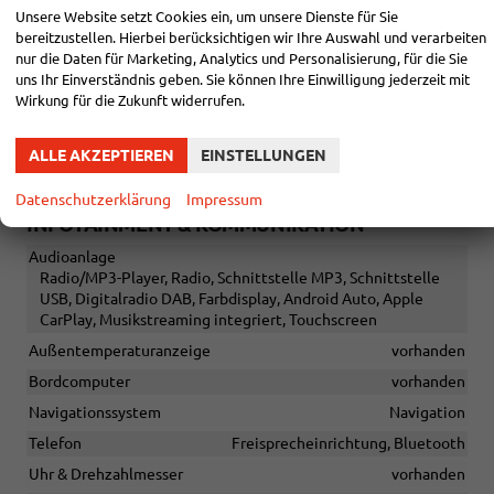
Raucherpaket
vorhanden
Unsere Website setzt Cookies ein, um unsere Dienste für Sie
Sitze
bereitzustellen. Hierbei berücksichtigen wir Ihre Auswahl und verarbeiten
Isofix (Kindersitzbefestigung), Rücksitzbank hinten geteilt,
nur die Daten für Marketing, Analytics und Personalisierung, für die Sie
Sitzheizung, Isofix Beifahrersitz
uns Ihr Einverständnis geben. Sie können Ihre Einwilligung jederzeit mit
Wirkung für die Zukunft widerrufen.
Sitze: Lordosenstütze
Fahrer und Beifahrer
Sitze: Verstellbarkeit
ALLE AKZEPTIEREN
EINSTELLUNGEN
Höhenverstellbarer Fahrer- und Beifahrersitz
Datenschutzerklärung
Impressum
INFOTAINMENT & KOMMUNIKATION
Audioanlage
Radio/MP3-Player, Radio, Schnittstelle MP3, Schnittstelle
USB, Digitalradio DAB, Farbdisplay, Android Auto, Apple
CarPlay, Musikstreaming integriert, Touchscreen
Außentemperaturanzeige
vorhanden
Bordcomputer
vorhanden
Navigationssystem
Navigation
Telefon
Freisprecheinrichtung, Bluetooth
Uhr & Drehzahlmesser
vorhanden