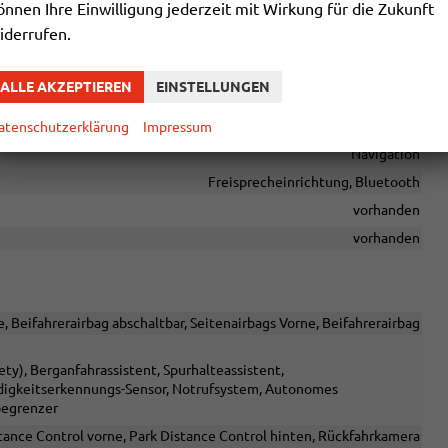
önnen Ihre Einwilligung jederzeit mit Wirkung für die Zukunft
iderrufen.
elle USB, Digitalradio DAB, Farbdisplay, Android Auto, Apple
ALLE AKZEPTIEREN
EINSTELLUNGEN
vorhanden
vorhanden
atenschutzerklärung
Impressum
Navigation
Freisprecheinrichtung, Bluetooth
vorhanden
vorhanden
, Beifahrerairbag abschaltbar, Seitenairbags Vorne, Beifahrerairbag
y), Berganfahrassistent, Spurhalteassistent,
igkeitserkennungs-Sensor, Notrufsystem, Autonomes
begrenzer
tance Control vorne, Park Distance Control hinten, Rückfahrkamera