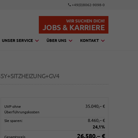
+49(0)8062-9098-0
WIR SUCHEN DICH!
JOBS & KARRIERE
UNSER SERVICE
ÜBER UNS
KONTAKT
SSY+SITZHEIZUNG+GV4
35.040,– €
UVP ohne
Überführungskosten
8.460,– €
Sie sparen:
24,1%
26.580,– €
Gesamtpreis