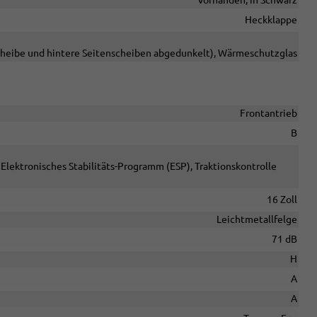
vorhanden, in Schwarz
Heckklappe
cheibe und hintere Seitenscheiben abgedunkelt), Wärmeschutzglas
Frontantrieb
B
Elektronisches Stabilitäts-Programm (ESP), Traktionskontrolle
16 Zoll
Leichtmetallfelge
71 dB
H
A
A