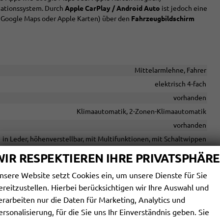
igationssystem. Durch
Apple CarPlay / Android Auto
ist jedoch eine
 Google Maps oder Apple Karten) über den
Fahrzeugbildschirm
Mittelarmlehne, Fahrer
elektrisch 4-fach
vorhanden
Klimaautomatik, 2-Zonen-Klimaautomatik
vorhanden
in Leder, höhenverstellbar, mit Multifunktionen, mit Schaltwippen
vorhanden
WIR RESPEKTIEREN IHRE PRIVATSPHÄRE
gung), Rücksitzbank hinten geteilt, Sitzheizung, Isofix Beifahrersitz
nsere Website setzt Cookies ein, um unsere Dienste für Sie
Fahrer und Beifahrer
ereitzustellen. Hierbei berücksichtigen wir Ihre Auswahl und
Höhenverstellbarer Fahrer- und Beifahrersitz
erarbeiten nur die Daten für Marketing, Analytics und
ersonalisierung, für die Sie uns Ihr Einverständnis geben. Sie