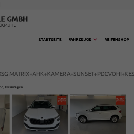
LE GMBH
UCKMÜHL
FAHRZEUGE
STARTSEITE
REIFENSHOP
SI DSG MATRIX+AHK+KAMERA+SUNSET+PDCVOHI+KE
opa,
Neuwagen