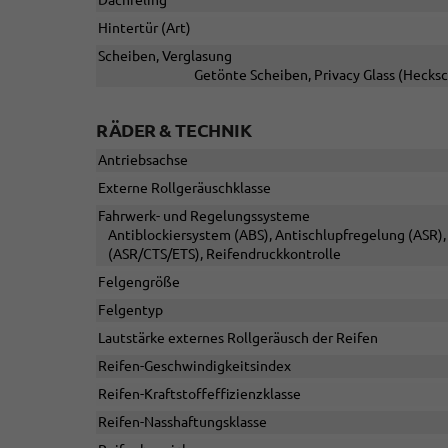
Dachreling
Hintertür (Art)
Scheiben, Verglasung
Getönte Scheiben, Privacy Glass (Hecks
RÄDER & TECHNIK
Antriebsachse
Externe Rollgeräuschklasse
Fahrwerk- und Regelungssysteme
Antiblockiersystem (ABS), Antischlupfregelung (ASR), 
(ASR/CTS/ETS), Reifendruckkontrolle
Felgengröße
Felgentyp
Lautstärke externes Rollgeräusch der Reifen
Reifen-Geschwindigkeitsindex
Reifen-Kraftstoffeffizienzklasse
Reifen-Nasshaftungsklasse