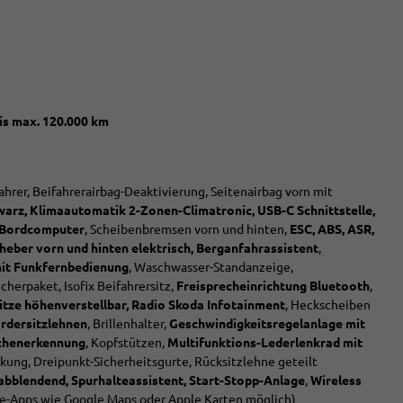
bis max. 120.000 km
fahrer, Beifahrerairbag-Deaktivierung, Seitenairbag vorn mit
warz, Klimaautomatik 2-Zonen-Climatronic, USB-C Schnittstelle,
. Bordcomputer
, Scheibenbremsen vorn und hinten,
ESC, ABS, ASR,
heber vorn und hinten elektrisch, Berganfahrassistent
,
mit Funkfernbedienung
, Waschwasser-Standanzeige,
ucherpaket, Isofix Beifahrersitz,
Freisprecheinrichtung Bluetooth
,
itze höhenverstellbar, Radio Skoda Infotainment
, Heckscheiben
ordersitzlehnen
, Brillenhalter,
Geschwindigkeitsregelanlage mit
ichenerkennung
, Kopfstützen,
Multifunktions-Lederlenkrad mit
kung, Dreipunkt-Sicherheitsgurte, Rücksitzlehne geteilt
abblendend, Spurhalteassistent, Start-Stopp-Anlage
,
Wireless
-Apps wie Google Maps oder Apple Karten möglich)