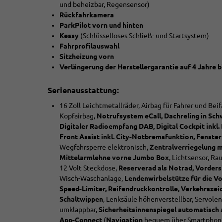
und beheizbar, Regensensor)
Rückfahrkamera
ParkPilot vorn und hinten
Kessy
(Schlüsselloses Schließ- und Startsystem)
Fahrprofilauswahl
Sitzheizung vorn
Verlängerung der Herstellergarantie auf 4 Jahre 
Serienausstattung:
16 Zoll Leichtmetallräder, Airbag für Fahrer und Bei
Kopfairbag,
Notrufsystem eCall, Dachreling in Sch
Digitaler Radioempfang DAB, Digital Cockpit inkl
Front Assist inkl. City-Notbremsfunktion, Fenster
Wegfahrsperre elektronisch,
Zentralverriegelung 
Mittelarmlehne vorne Jumbo Box
, Lichtsensor, Ra
12 Volt Steckdose,
Reserverad als Notrad, Vorders
Wisch-Waschanlage,
Lendenwirbelstütze für die V
Speed-Limiter, Reifendruckkontrolle, Verkehrsze
Schaltwippen
, Lenksäule höhenverstellbar,
Servolen
umklappbar,
Sicherheitsinnenspiegel automatisch 
App-Connect
(
Navigation
bequem über Smartphone