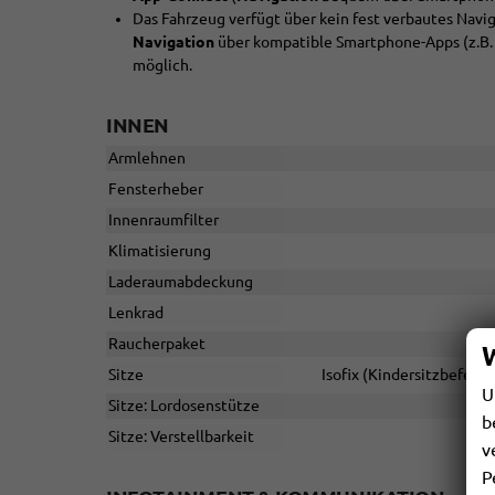
Das Fahrzeug verfügt über kein fest verbautes Nav
Navigation
über kompatible Smartphone-Apps (z.B.
möglich.
INNEN
Armlehnen
Fensterheber
Innenraumfilter
Klimatisierung
Laderaumabdeckung
Lenkrad
Raucherpaket
Sitze
Isofix (Kindersitzbefesti
U
Sitze: Lordosenstütze
b
Sitze: Verstellbarkeit
v
P