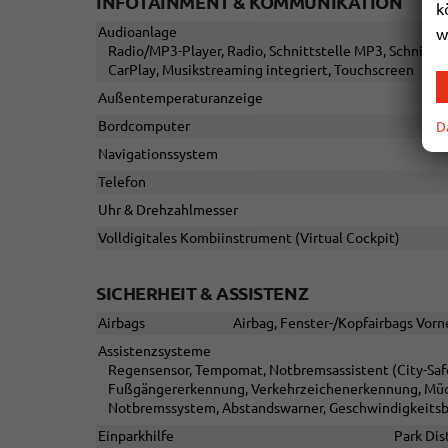
INFOTAINMENT & KOMMUNIKATION
k
Audioanlage
w
Radio/MP3-Player, Radio, Schnittstelle MP3, Schnittst
CarPlay, Musikstreaming integriert, Touchscreen
Außentemperaturanzeige
Bordcomputer
D
Navigationssystem
Telefon
Uhr & Drehzahlmesser
Volldigitales Kombiinstrument (Virtual Cockpit)
SICHERHEIT & ASSISTENZ
Airbags
Airbag, Fenster-/Kopfairbags Vorne
Assistenzsysteme
Regensensor, Tempomat, Notbremsassistent (City-Safet
Fußgängererkennung, Verkehrzeichenerkennung, Müd
Notbremssystem, Abstandswarner, Geschwindigkeits
Einparkhilfe
Park Dis