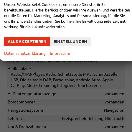
Raucherpaket
vorhanden
Unsere Website setzt Cookies ein, um unsere Dienste für Sie
Sitze
bereitzustellen. Hierbei berücksichtigen wir Ihre Auswahl und verarbeiten
Isofix (Kindersitzbefestigung), Rücksitzbank hinten geteilt,
nur die Daten für Marketing, Analytics und Personalisierung, für die Sie
Sitzheizung, Isofix Beifahrersitz
uns Ihr Einverständnis geben. Sie können Ihre Einwilligung jederzeit mit
Wirkung für die Zukunft widerrufen.
Sitze: Lordosenstütze
Fahrer und Beifahrer
Sitze: Verstellbarkeit
ALLE AKZEPTIEREN
EINSTELLUNGEN
Höhenverstellbarer Fahrer- und Beifahrersitz
Datenschutzerklärung
Impressum
INFOTAINMENT & KOMMUNIKATION
Audioanlage
Radio/MP3-Player, Radio, Schnittstelle MP3, Schnittstelle
USB, Digitalradio DAB, Farbdisplay, Android Auto, Apple
CarPlay, Musikstreaming integriert, Touchscreen
Außentemperaturanzeige
vorhanden
Bordcomputer
vorhanden
Navigationssystem
Navigation
Telefon
Freisprecheinrichtung, Bluetooth
Uhr & Drehzahlmesser
vorhanden