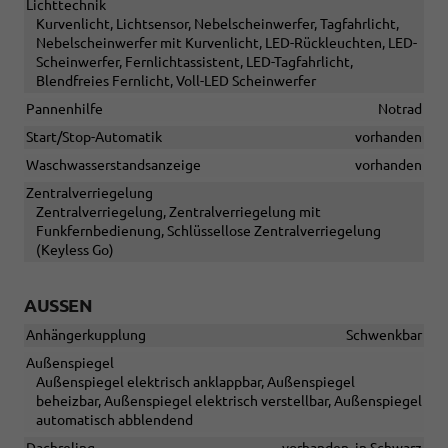
Lichttechnik
Kurvenlicht, Lichtsensor, Nebelscheinwerfer, Tagfahrlicht,
Nebelscheinwerfer mit Kurvenlicht, LED-Rückleuchten, LED-
Scheinwerfer, Fernlichtassistent, LED-Tagfahrlicht,
Blendfreies Fernlicht, Voll-LED Scheinwerfer
Pannenhilfe
Notrad
Start/Stop-Automatik
vorhanden
Waschwasserstandsanzeige
vorhanden
Zentralverriegelung
Zentralverriegelung, Zentralverriegelung mit
Funkfernbedienung, Schlüssellose Zentralverriegelung
(Keyless Go)
AUSSEN
Anhängerkupplung
Schwenkbar
Außenspiegel
Außenspiegel elektrisch anklappbar, Außenspiegel
beheizbar, Außenspiegel elektrisch verstellbar, Außenspiegel
automatisch abblendend
Dachreling
vorhanden, in Schwarz