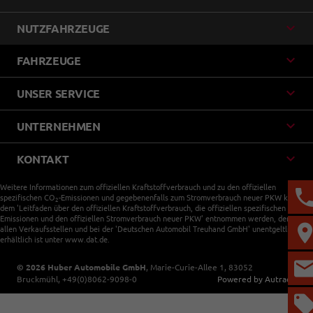
NUTZFAHRZEUGE
FAHRZEUGE
UNSER SERVICE
UNTERNEHMEN
KONTAKT
Weitere Informationen zum offiziellen Kraftstoffverbrauch und zu den offiziellen
spezifischen CO
-Emissionen und gegebenenfalls zum Stromverbrauch neuer PKW können
2
dem 'Leitfaden über den offiziellen Kraftstoffverbrauch, die offiziellen spezifischen CO
-
2
Emissionen und den offiziellen Stromverbrauch neuer PKW' entnommen werden, der an
allen Verkaufsstellen und bei der 'Deutschen Automobil Treuhand GmbH' unentgeltlich
erhältlich ist unter www.dat.de.
© 2026
Huber Automobile GmbH
,
Marie-Curie-Allee 1
,
83052
Bruckmühl,
+49(0)8062-9098-0
Powered by Autrado