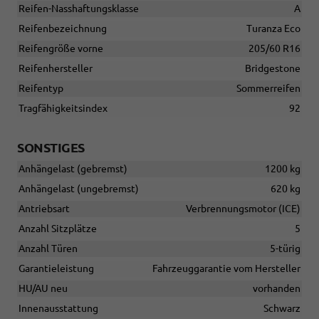
Reifen-Nasshaftungsklasse
A
Reifenbezeichnung
Turanza Eco
Reifengröße vorne
205/60 R16
Reifenhersteller
Bridgestone
Reifentyp
Sommerreifen
Tragfähigkeitsindex
92
SONSTIGES
Anhängelast (gebremst)
1200 kg
Anhängelast (ungebremst)
620 kg
Antriebsart
Verbrennungsmotor (ICE)
Anzahl Sitzplätze
5
Anzahl Türen
5-türig
Garantieleistung
Fahrzeuggarantie vom Hersteller
HU/AU neu
vorhanden
Innenausstattung
Schwarz