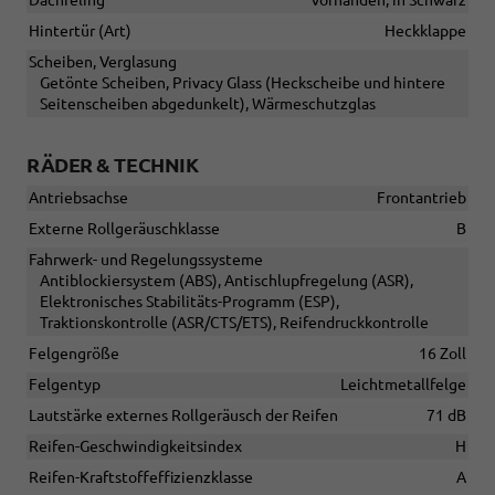
Hintertür (Art)
Heckklappe
Scheiben, Verglasung
Getönte Scheiben, Privacy Glass (Heckscheibe und hintere
Seitenscheiben abgedunkelt), Wärmeschutzglas
RÄDER & TECHNIK
Antriebsachse
Frontantrieb
Externe Rollgeräuschklasse
B
Fahrwerk- und Regelungssysteme
Antiblockiersystem (ABS), Antischlupfregelung (ASR),
Elektronisches Stabilitäts-Programm (ESP),
Traktionskontrolle (ASR/CTS/ETS), Reifendruckkontrolle
Felgengröße
16 Zoll
Felgentyp
Leichtmetallfelge
Lautstärke externes Rollgeräusch der Reifen
71 dB
Reifen-Geschwindigkeitsindex
H
Reifen-Kraftstoffeffizienzklasse
A