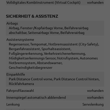
Volldigitales Kombiinstrument (Virtual Cockpit)
vorhanden
SICHERHEIT & ASSISTENZ
Airbags
Airbag, Fenster-/Kopfairbags Vorne, Beifahrerairbag
abschaltbar, Seitenairbags Vorne, Beifahrerairbag
Assistenzsysteme
Regensensor, Tempomat, Notbremsassistent (City-Safety),
Berganfahrassistent, Spurhalteassistent,
Fußgängererkennung, Verkehrzeichenerkennung,
Müdigkeitserkennungs-Sensor, Notrufsystem, Autonomes
Notbremssystem, Abstandswarner,
Geschwindigkeitsbegrenzer
Einparkhilfe
Park Distance Control vorne, Park Distance Control hinten,
Rückfahrkamera
Fahrprofilauswahl
vorhanden
Innenspiegel automatisch abblendend
vorhanden
Lenkung
Servolenkung