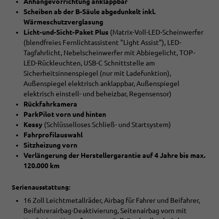
Anhängevorrichtung anklappbar
Scheiben ab der B-Säule abgedunkelt inkl.
Wärmeschutzverglasung
Licht-und-Sicht-Paket Plus
(Matrix-Voll-LED-Scheinwerfer
(blendfreies Fernlichtassistent "Light Assist"), LED-
Tagfahrlicht, Nebelscheinwerfer mit Abbiegelicht, TOP-
LED-Rückleuchten, USB-C Schnittstelle am
Sicherheitsinnenspiegel (nur mit Ladefunktion),
Außenspiegel elektrisch anklappbar, Außenspiegel
elektrisch einstell- und beheizbar, Regensensor)
Rückfahrkamera
ParkPilot vorn und hinten
Kessy
(Schlüsselloses Schließ- und Startsystem)
Fahrprofilauswahl
Sitzheizung vorn
Verlängerung der Herstellergarantie auf 4 Jahre bis max.
120.000 km
Serienausstattung:
16 Zoll Leichtmetallräder, Airbag für Fahrer und Beifahrer,
Beifahrerairbag-Deaktivierung, Seitenairbag vorn mit