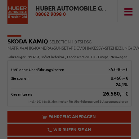
HUBER AUTOMOBILE GMBH
08062 9098 0
SKODA KAMIQ
SELECTION 1.0 TSI DSG
MATRIX+AHK+KAMERA+SUNSET+PDCVOHI+KESSY+SITZHEIZUNG+GV
Fahrzeugnr.
:
113731
,
sofort lieferbar
, Landesversion: EU - Europa,
Neuwagen
35.040,– €
UVP ohne Überführungskosten
8.460,– €
Sie sparen:
24,1%
26.580,– €
Gesamtpreis
incl. 19% MwSt., den Kosten für Überführung und Zulassungspapieren
FAHRZEUG ANFRAGEN
WIR RUFEN SIE AN