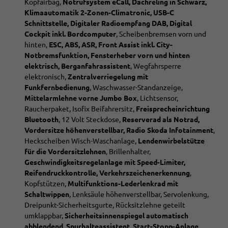
Kopfairbag,
Notrufsystem eCall, Dachreling in Schwarz,
Klimaautomatik 2-Zonen-Climatronic, USB-C
Schnittstelle, Digitaler Radioempfang DAB, Digital
Cockpit inkl. Bordcomputer
, Scheibenbremsen vorn und
hinten,
ESC, ABS, ASR, Front Assist inkl. City-
Notbremsfunktion, Fensterheber vorn und hinten
elektrisch, Berganfahrassistent
, Wegfahrsperre
elektronisch,
Zentralverriegelung mit
Funkfernbedienung
, Waschwasser-Standanzeige,
Mittelarmlehne vorne Jumbo Box
, Lichtsensor,
Raucherpaket, Isofix Beifahrersitz,
Freisprecheinrichtung
Bluetooth
, 12 Volt Steckdose,
Reserverad als Notrad,
Vordersitze höhenverstellbar, Radio Skoda Infotainment
,
Heckscheiben Wisch-Waschanlage,
Lendenwirbelstütze
für die Vordersitzlehnen
, Brillenhalter,
Geschwindigkeitsregelanlage mit Speed-Limiter,
Reifendruckkontrolle, Verkehrszeichenerkennung
,
Kopfstützen,
Multifunktions-Lederlenkrad mit
Schaltwippen
, Lenksäule höhenverstellbar,
Servolenkung,
Dreipunkt-Sicherheitsgurte, Rücksitzlehne geteilt
umklappbar,
Sicherheitsinnenspiegel automatisch
abblendend, Spurhalteassistent, Start-Stopp-Anlage
,