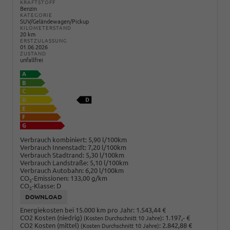
KRAFTSTOFF
Benzin
KATEGORIE
SUV/Geländewagen/Pickup
KILOMETERSTAND
20 km
ERSTZULASSUNG
01.06.2026
ZUSTAND
unfallfrei
Verbrauch kombiniert:
5,90 l/100km
Verbrauch Innenstadt:
7,20 l/100km
Verbrauch Stadtrand:
5,30 l/100km
Verbrauch Landstraße:
5,10 l/100km
Verbrauch Autobahn:
6,20 l/100km
CO
-Emissionen:
133,00 g/km
2
CO
-Klasse:
D
2
DOWNLOAD
Energiekosten bei 15.000 km pro Jahr:
1.543,44 €
CO2 Kosten (niedrig)
:
1.197,- €
(Kosten Durchschnitt 10 Jahre)
CO2 Kosten (mittel)
:
2.842,88 €
(Kosten Durchschnitt 10 Jahre)