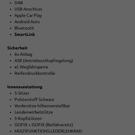
DAB
USB-Anschluss
Apple Car Play
Android Auto
Bluetooth
SmartLink
Sicherheit
6x Airbag
ASR (Antriebsschlupfregelung)
el. Wegfahrsperre
Reifendruckkontrolle
Innenausstattung
5-Sitzer
Polsterstoff Schwarz
Vordersitze höhenverstellbar
Lendenwirbelstütze
5-Kopfstützen
ISOFIX + ISOFIX (Beifahrersitz)
MULTIFUNKTIONS-LEDERLENKRAD