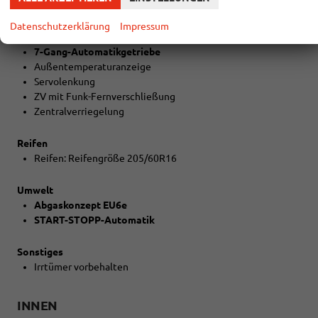
NEBELSCHEINWERFER
Datenschutzerklärung
Impressum
Technik
7-Gang-Automatikgetriebe
Außentemperaturanzeige
Servolenkung
ZV mit Funk-Fernverschließung
Zentralverriegelung
Reifen
Reifen: Reifengröße 205/60R16
Umwelt
Abgaskonzept EU6e
START-STOPP-Automatik
Sonstiges
Irrtümer vorbehalten
INNEN