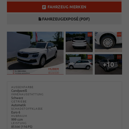
FAHRZEUG MERKEN
FAHRZEUGEXPOSÉ (PDF)
+10
AUSSENFARBE
Candyweiß
INNENAUSSTATTUNG
Schwarz
GETRIEBE
Automatik
SCHADSTOFFKLASSE
Euro 6
HUBRAUM
999 ccm
LEISTUNG
85 kW (116 PS)