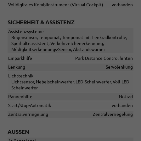
Volldigitales Kombiinstrument (Virtual Cockpit)
vorhanden
SICHERHEIT & ASSISTENZ
Assistenzsysteme
Regensensor, Tempomat, Tempomat mit Lenkradkontrolle,
Spurhalteassistent, Verkehrzeichenerkennung,
Müdigkeitserkennungs-Sensor, Abstandswarner
Einparkhilfe
Park Distance Control hinten
Lenkung
Servolenkung
Lichttechnik
Lichtsensor, Nebelscheinwerfer, LED-Scheinwerfer, Voll-LED
Scheinwerfer
Pannenhilfe
Notrad
Start/Stop-Automatik
vorhanden
Zentralverriegelung
Zentralverriegelung
AUSSEN
Außenspiegel