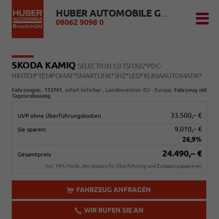
HUBER AUTOMOBILE GMBH
08062 9098 0
SKODA KAMIQ
SELECTION 1.0 TSI DSG*PDC-
HINTEN*TEMPOMAT*SMARTLINK*SHZ*LED*KLIMAAUTOMATIK*
Fahrzeugnr.
:
113761
,
sofort lieferbar
, Landesversion: EU - Europa,
Fahrzeug mit
Tageszulassung
33.500,– €
UVP ohne Überführungskosten
9.010,– €
Sie sparen:
26,9%
24.490,– €
Gesamtpreis
incl. 19% MwSt., den Kosten für Überführung und Zulassungspapieren
FAHRZEUG ANFRAGEN
WIR RUFEN SIE AN