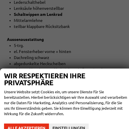
Lederschalthebel
Lenksäule höhenverstellbar
Schaltwippen am Lenkrad
Mittelarmlehne
teilbar klappbare Rücksitzbank
Aussenausstattung
5-trg.
el. Fensterheber vorne + hinten
Dachreling schwarz
abgedunkelte Heckscheiben
el. heranklappbare und beheizbare Außenspiegel
WIR RESPEKTIEREN IHRE
Colorverglasung
PRIVATSPHÄRE
Regensensor
Unsere Website setzt Cookies ein, um unsere Dienste für Sie
Licht und Sicht
bereitzustellen. Hierbei berücksichtigen wir Ihre Auswahl und verarbeiten
LED-SCHEINWERFER (VOLL)
nur die Daten für Marketing, Analytics und Personalisierung, für die Sie
LED-Heckleuchten
uns Ihr Einverständnis geben. Sie können Ihre Einwilligung jederzeit mit
Lichtautomatik
Wirkung für die Zukunft widerrufen.
Coming-Home-Funktion
Leaving-Home-Funktion
ALLE AKZEPTIEREN
EINSTELLUNGEN