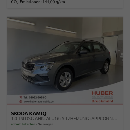
CO
-Emissionen:
141,00 g/km
2
SKODA KAMIQ
1.0 TSI DSG AHK+ALU16+SITZHEIZUNG+APPCONNECT+GV5+LED+NEBEL+KLIMA
sofort lieferbar
Neuwagen