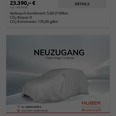
23.390,– €
DETAILS
incl. 19% MwSt.
Verbrauch kombiniert:
5,80 l/100km
CO
-Klasse:
D
2
CO
-Emissionen:
130,00 g/km
2