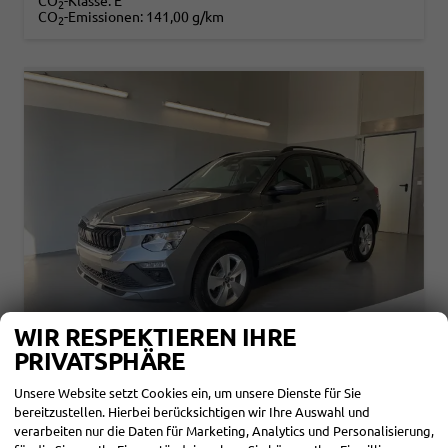
CO
-Klasse:
E
2
CO
-Emissionen:
141,00 g/km
2
WIR RESPEKTIEREN IHRE
PRIVATSPHÄRE
Unsere Website setzt Cookies ein, um unsere Dienste für Sie
SKODA KAMIQ
bereitzustellen. Hierbei berücksichtigen wir Ihre Auswahl und
SELECTION 1.0 TSI DSG KAMERA+PDCVOHI+SITZHEIZUNG+APPCONNECT+SUNSET+ALU16
verarbeiten nur die Daten für Marketing, Analytics und Personalisierung,
sofort lieferbar
Neuwagen