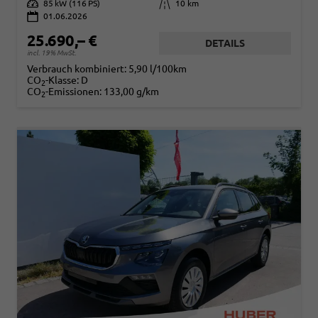
Leistung
85 kW (116 PS)
Kilometerstand
10 km
01.06.2026
25.690,– €
DETAILS
incl. 19% MwSt.
Verbrauch kombiniert:
5,90 l/100km
CO
-Klasse:
D
2
CO
-Emissionen:
133,00 g/km
2