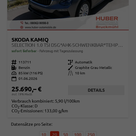
SKODA KAMIQ
SELECTION 1.0 TSI DSG*AHK-SCHWENKBAR*TEMPOMAT*PDC-HINTEN*KEYLESS-GO*SHZ*
sofort lieferbar
Fahrzeug mit Tageszulassung
Fahrzeugnr.
113711
Getriebe
Automatik
Kraftstoff
Benzin
Außenfarbe
Graphite Grau Metallic
Leistung
85 kW (116 PS)
Kilometerstand
10 km
01.06.2026
25.690,– €
DETAILS
incl. 19% MwSt.
Verbrauch kombiniert:
5,90 l/100km
CO
-Klasse:
D
2
CO
-Emissionen:
133,00 g/km
2
Datensätze pro Seite:
10
20
50
100
250