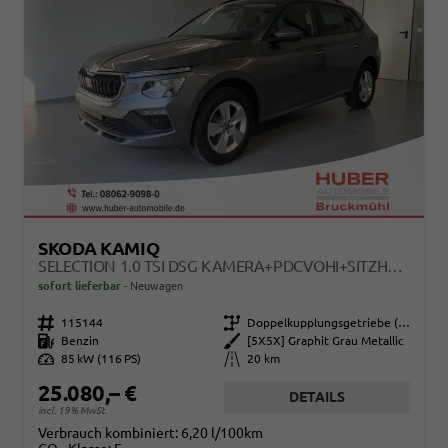
SKODA KAMIQ
SELECTION 1.0 TSI DSG KAMERA+PDCVOHI+SITZHEIZUNG+APPCONNECT+SUNSET+ALU16
sofort lieferbar
Neuwagen
Fahrzeugnr.
115144
Getriebe
Doppelkupplungsgetriebe (DSG)
Kraftstoff
Benzin
Außenfarbe
[5X5X] Graphit Grau Metallic
Leistung
85 kW (116 PS)
Kilometerstand
20 km
25.080,– €
DETAILS
incl. 19% MwSt.
Verbrauch kombiniert:
6,20 l/100km