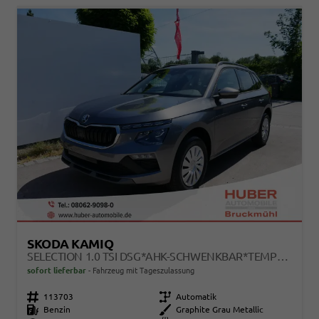
SKODA KAMIQ
SELECTION 1.0 TSI DSG*AHK-SCHWENKBAR*TEMPOMAT*PDC-HINTEN*KEYLESS-GO*SHZ*
sofort lieferbar
Fahrzeug mit Tageszulassung
Fahrzeugnr.
113703
Getriebe
Automatik
Kraftstoff
Benzin
Außenfarbe
Graphite Grau Metallic