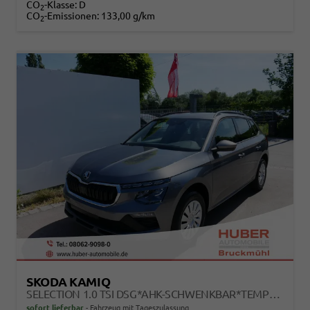
CO
-Klasse:
D
2
CO
-Emissionen:
133,00 g/km
2
SKODA KAMIQ
SELECTION 1.0 TSI DSG*AHK-SCHWENKBAR*TEMPOMAT*PDC-HINTEN*KEYLESS-GO*SHZ*
sofort lieferbar
Fahrzeug mit Tageszulassung