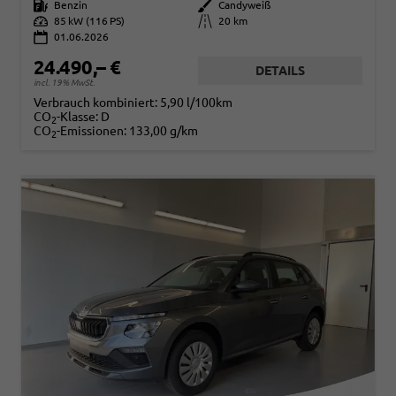
Kraftstoff
Benzin
Außenfarbe
Candyweiß
Leistung
85 kW (116 PS)
Kilometerstand
20 km
01.06.2026
24.490,– €
DETAILS
incl. 19% MwSt.
Verbrauch kombiniert:
5,90 l/100km
CO
-Klasse:
D
2
CO
-Emissionen:
133,00 g/km
2