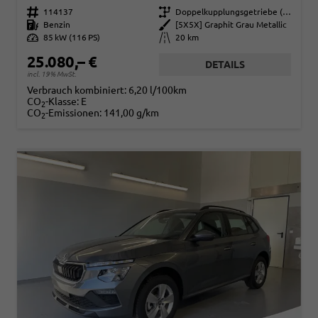
Fahrzeugnr.
114137
Getriebe
Doppelkupplungsgetriebe (DSG)
Kraftstoff
Benzin
Außenfarbe
[5X5X] Graphit Grau Metallic
Leistung
85 kW (116 PS)
Kilometerstand
20 km
25.080,– €
DETAILS
incl. 19% MwSt.
Verbrauch kombiniert:
6,20 l/100km
CO
-Klasse:
E
2
CO
-Emissionen:
141,00 g/km
2