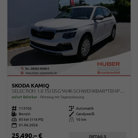
SKODA KAMIQ
SELECTION 1.0 TSI DSG*AHK-SCHWENKBAR*TEMPOMAT*PDC-HINTEN*KEYLESS-GO*SHZ*
sofort lieferbar
Fahrzeug mit Tageszulassung
Fahrzeugnr.
113702
Getriebe
Automatik
Kraftstoff
Benzin
Außenfarbe
Candyweiß
Leistung
85 kW (116 PS)
Kilometerstand
10 km
01.06.2026
25.490,– €
DETAILS