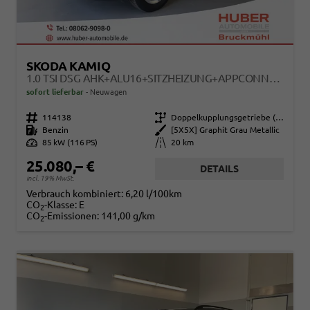
SKODA KAMIQ
1.0 TSI DSG AHK+ALU16+SITZHEIZUNG+APPCONNECT+GV5+LED+NEBEL+KLIMA
sofort lieferbar
Neuwagen
Fahrzeugnr.
114138
Getriebe
Doppelkupplungsgetriebe (DSG)
Kraftstoff
Benzin
Außenfarbe
[5X5X] Graphit Grau Metallic
Leistung
85 kW (116 PS)
Kilometerstand
20 km
25.080,– €
DETAILS
incl. 19% MwSt.
Verbrauch kombiniert:
6,20 l/100km
CO
-Klasse:
E
2
CO
-Emissionen:
141,00 g/km
2