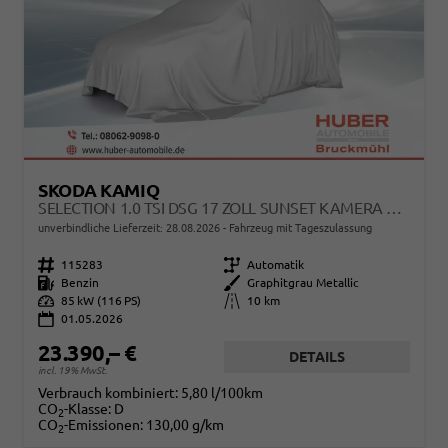
SKODA KAMIQ
SELECTION 1.0 TSI DSG 17 ZOLL SUNSET KAMERA PDC V+H
unverbindliche Lieferzeit:
28.08.2026
Fahrzeug mit Tageszulassung
Fahrzeugnr.
115283
Getriebe
Automatik
Kraftstoff
Benzin
Außenfarbe
Graphitgrau Metallic
Leistung
85 kW (116 PS)
Kilometerstand
10 km
01.05.2026
23.390,– €
DETAILS
incl. 19% MwSt.
Verbrauch kombiniert:
5,80 l/100km
CO
-Klasse:
D
2
CO
-Emissionen:
130,00 g/km
2