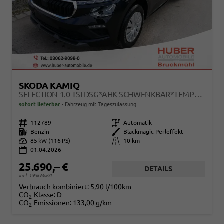
SKODA KAMIQ
SELECTION 1.0 TSI DSG*AHK-SCHWENKBAR*TEMPOMAT*PDC-HINTEN*KEYLESS-GO*SHZ*
sofort lieferbar
Fahrzeug mit Tageszulassung
Fahrzeugnr.
112789
Getriebe
Automatik
Kraftstoff
Benzin
Außenfarbe
Blackmagic Perleffekt
Leistung
85 kW (116 PS)
Kilometerstand
10 km
01.04.2026
25.690,– €
DETAILS
incl. 19% MwSt.
Verbrauch kombiniert:
5,90 l/100km
CO
-Klasse:
D
2
CO
-Emissionen:
133,00 g/km
2