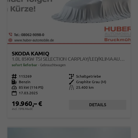
SKODA KAMIQ
1.0L 85KW TSI SELECTION CARPLAY/LED/KLIMAAUT/KAMERA
sofort lieferbar
Gebrauchtwagen
Fahrzeugnr.
115269
Getriebe
Schaltgetriebe
Kraftstoff
Benzin
Außenfarbe
Graphite Grau (M)
Leistung
85 kW (116 PS)
Kilometerstand
25.400 km
17.03.2025
19.960,– €
DETAILS
incl. 19% MwSt.