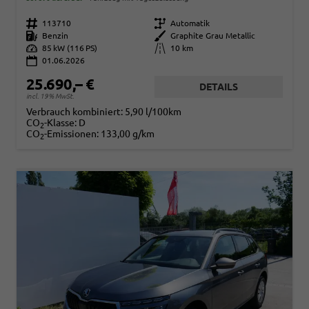
Fahrzeugnr.
113710
Getriebe
Automatik
Kraftstoff
Benzin
Außenfarbe
Graphite Grau Metallic
Leistung
85 kW (116 PS)
Kilometerstand
10 km
01.06.2026
25.690,– €
DETAILS
incl. 19% MwSt.
Verbrauch kombiniert:
5,90 l/100km
CO
-Klasse:
D
2
CO
-Emissionen:
133,00 g/km
2