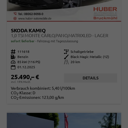
SKODA KAMIQ
1,0 TSI MONTE CARLO,PANO,MATRIXLED - LAGER
sofort lieferbar
Fahrzeug mit Tageszulassung
Fahrzeugnr.
111618
Getriebe
Schaltgetriebe
Kraftstoff
Benzin
Außenfarbe
Black Magic Metallic (1Z)
Leistung
85 kW (116 PS)
Kilometerstand
20 km
01.12.2025
25.490,– €
DETAILS
incl. 19% MwSt.
Verbrauch kombiniert:
5,40 l/100km
CO
-Klasse:
D
2
CO
-Emissionen:
123,00 g/km
2