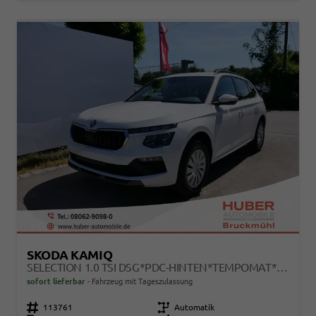
SKODA KAMIQ
SELECTION 1.0 TSI DSG*PDC-HINTEN*TEMPOMAT*SMARTLINK*SHZ*LED*KLIMAAUTOMATIK*
sofort lieferbar
Fahrzeug mit Tageszulassung
Fahrzeugnr.
113761
Getriebe
Automatik