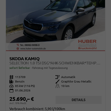
SKODA KAMIQ
SELECTION 1.0 TSI DSG*AHK-SCHWENKBAR*TEMPOMAT*PDC-HINTEN*KEYLESS-GO*SHZ*
sofort lieferbar
Fahrzeug mit Tageszulassung
Fahrzeugnr.
113709
Getriebe
Automatik
Kraftstoff
Benzin
Außenfarbe
Graphite Grau Metallic
Leistung
85 kW (116 PS)
Kilometerstand
10 km
01.06.2026
25.690,– €
DETAILS
incl. 19% MwSt.
Verbrauch kombiniert:
5,90 l/100km