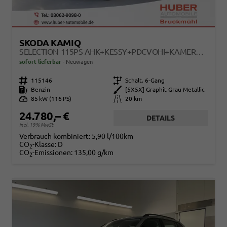
SKODA KAMIQ
SELECTION 115PS AHK+KESSY+PDCVOHI+KAMERA+CLIMATRONIC+APPCONNECT+SITZHEIZUNG
sofort lieferbar
Neuwagen
Fahrzeugnr.
115146
Getriebe
Schalt. 6-Gang
Kraftstoff
Benzin
Außenfarbe
[5X5X] Graphit Grau Metallic
Leistung
85 kW (116 PS)
Kilometerstand
20 km
24.780,– €
DETAILS
incl. 19% MwSt.
Verbrauch kombiniert:
5,90 l/100km
CO
-Klasse:
D
2
CO
-Emissionen:
135,00 g/km
2