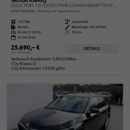
SKODA KAMIQ
SELECTION 1.0 TSI DSG*AHK-SCHWENKBAR*TEMPOMAT*PDC-HINTEN*KEYLESS-GO*SHZ*
sofort lieferbar
Fahrzeug mit Tageszulassung
Fahrzeugnr.
112788
Getriebe
Automatik
Kraftstoff
Benzin
Außenfarbe
Blackmagic Perleffekt
Leistung
85 kW (116 PS)
Kilometerstand
10 km
01.04.2026
25.690,– €
DETAILS
incl. 19% MwSt.
Verbrauch kombiniert:
5,90 l/100km
CO
-Klasse:
D
2
CO
-Emissionen:
133,00 g/km
2