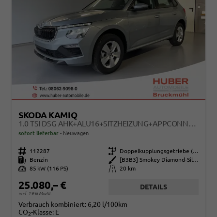
SKODA KAMIQ
1.0 TSI DSG AHK+ALU16+SITZHEIZUNG+APPCONNECT+GV5+LED+NEBEL+KLIMA
sofort lieferbar
Neuwagen
Fahrzeugnr.
112287
Getriebe
Doppelkupplungsgetriebe (DSG)
Kraftstoff
Benzin
Außenfarbe
[B3B3] Smokey Diamond-Silber Metallic
Leistung
85 kW (116 PS)
Kilometerstand
20 km
25.080,– €
DETAILS
incl. 19% MwSt.
Verbrauch kombiniert:
6,20 l/100km
CO
-Klasse:
E
2