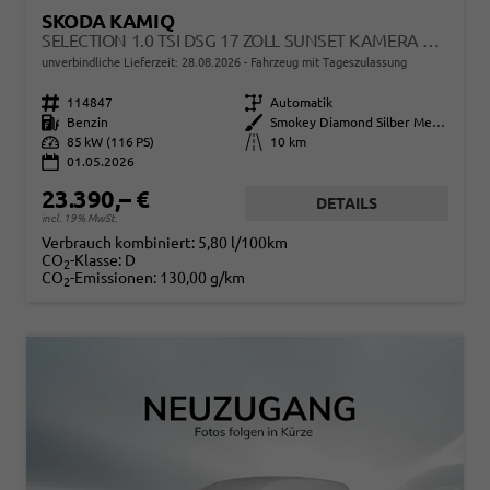
SKODA KAMIQ
SELECTION 1.0 TSI DSG 17 ZOLL SUNSET KAMERA PDC V+H
unverbindliche Lieferzeit:
28.08.2026
Fahrzeug mit Tageszulassung
Fahrzeugnr.
114847
Getriebe
Automatik
Kraftstoff
Benzin
Außenfarbe
Smokey Diamond Silber Metallic
Leistung
85 kW (116 PS)
Kilometerstand
10 km
01.05.2026
23.390,– €
DETAILS
incl. 19% MwSt.
Verbrauch kombiniert:
5,80 l/100km
CO
-Klasse:
D
2
CO
-Emissionen:
130,00 g/km
2