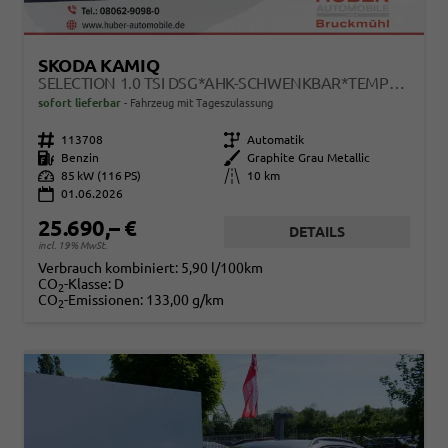
SKODA KAMIQ
SELECTION 1.0 TSI DSG*AHK-SCHWENKBAR*TEMPOMAT*PDC-HINTEN*KEYLESS-GO*SHZ*
sofort lieferbar
Fahrzeug mit Tageszulassung
Fahrzeugnr.
113708
Getriebe
Automatik
Kraftstoff
Benzin
Außenfarbe
Graphite Grau Metallic
Leistung
85 kW (116 PS)
Kilometerstand
10 km
01.06.2026
25.690,– €
DETAILS
incl. 19% MwSt.
Verbrauch kombiniert:
5,90 l/100km
CO
-Klasse:
D
2
CO
-Emissionen:
133,00 g/km
2