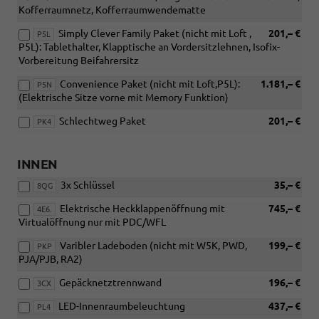
Kofferraumnetz, Kofferraumwendematte
Simply Clever Family Paket (nicht mit Loft ,
201,– €
P5L
P5L): Tablethalter, Klapptische an Vordersitzlehnen, Isofix-
Vorbereitung Beifahrersitz
Convenience Paket (nicht mit Loft,P5L):
1.181,– €
P5N
(Elektrische Sitze vorne mit Memory Funktion)
Schlechtweg Paket
201,– €
PK4
INNEN
3x Schlüssel
35,– €
8QG
Elektrische Heckklappenöffnung mit
745,– €
4E6.
Virtualöffnung nur mit PDC/WFL
Varibler Ladeboden (nicht mit W5K, PWD,
199,– €
PKP
PJA/PJB, RA2)
Gepäcknetztrennwand
196,– €
3CX
LED-Innenraumbeleuchtung
437,– €
PL4