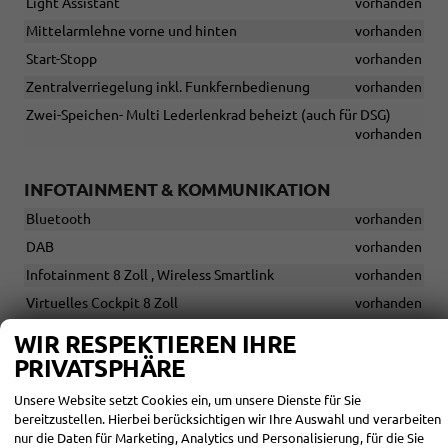
Light Assistant
vorhanden
Mittelarmlehne vorne und hinten
vorhanden
Start-Stopp
vorhanden
Zentralverriegelung inkl. Funkfernbedienung
vorhanden
Zwei-Speichen- Multi Lederlenkrad beheizt (auch für DSG)
vorhanden
INFOTAINMENT & KOMMUNIKATION
Bluetooth
vorhanden
DAB
vorhanden
Infotainment 8 Zoll , Wireless Smartlink
vorhanden
Virtuelles Cockpit 8 Zoll
vorhanden
WIR RESPEKTIEREN IHRE
SICHERHEIT & ASSISTENZ
PRIVATSPHÄRE
Berganfahrassistent
vorhanden
Unsere Website setzt Cookies ein, um unsere Dienste für Sie
Dreipunkt-Sicherheitgurte hinten auf dem mittleren Sitz
bereitzustellen. Hierbei berücksichtigen wir Ihre Auswahl und verarbeiten
vorhanden
nur die Daten für Marketing, Analytics und Personalisierung, für die Sie