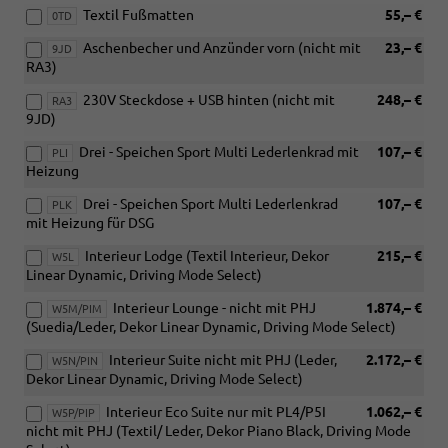
Textil Fußmatten
55,– €
0TD
Aschenbecher und Anzünder vorn (nicht mit
23,– €
9JD
RA3)
230V Steckdose + USB hinten (nicht mit
248,– €
RA3
9JD)
Drei - Speichen Sport Multi Lederlenkrad mit
107,– €
PLI
Heizung
Drei - Speichen Sport Multi Lederlenkrad
107,– €
PLK
mit Heizung für DSG
Interieur Lodge (Textil Interieur, Dekor
215,– €
W5L
Linear Dynamic, Driving Mode Select)
Interieur Lounge - nicht mit PHJ
1.874,– €
W5M/PIM
(Suedia/Leder, Dekor Linear Dynamic, Driving Mode Select)
Interieur Suite nicht mit PHJ (Leder,
2.172,– €
W5N/PIN
Dekor Linear Dynamic, Driving Mode Select)
Interieur Eco Suite nur mit PL4/P5I
1.062,– €
W5P/PIP
nicht mit PHJ (Textil/ Leder, Dekor Piano Black, Driving Mode