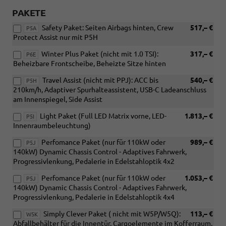
PAKETE
Safety Paket: Seiten Airbags hinten, Crew
517,– €
P5A
Protect Assist nur mit P5H
Winter Plus Paket (nicht mit 1.0 TSI):
317,– €
P6E
Beheizbare Frontscheibe, Beheizte Sitze hinten
Travel Assist (nicht mit PPJ): ACC bis
540,– €
P5H
210km/h, Adaptiver Spurhalteassistent, USB-C Ladeanschluss
am Innenspiegel, Side Assist
Light Paket (Full LED Matrix vorne, LED-
1.813,– €
P5I
Innenraumbeleuchtung)
Perfomance Paket (nur für 110kW oder
989,– €
P5J
140kW) Dynamic Chassis Control - Adaptives Fahrwerk,
Progressivlenkung, Pedalerie in Edelstahloptik 4x2
Perfomance Paket (nur für 110kW oder
1.053,– €
P5J
140kW) Dynamic Chassis Control - Adaptives Fahrwerk,
Progressivlenkung, Pedalerie in Edelstahloptik 4x4
Simply Clever Paket ( nicht mit W5P/W5Q):
113,– €
W5K
Abfallbehälter für die Innentür, Cargoelemente im Kofferraum,