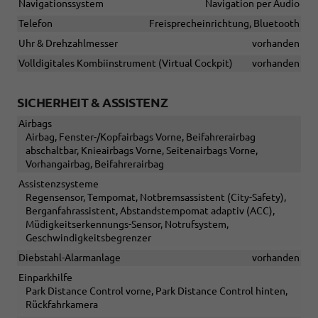
Navigationssystem
Navigation per Audio
Telefon
Freisprecheinrichtung, Bluetooth
Uhr & Drehzahlmesser
vorhanden
Volldigitales Kombiinstrument (Virtual Cockpit)
vorhanden
SICHERHEIT & ASSISTENZ
Airbags
Airbag, Fenster-/Kopfairbags Vorne, Beifahrerairbag
abschaltbar, Knieairbags Vorne, Seitenairbags Vorne,
Vorhangairbag, Beifahrerairbag
Assistenzsysteme
Regensensor, Tempomat, Notbremsassistent (City-Safety),
Berganfahrassistent, Abstandstempomat adaptiv (ACC),
Müdigkeitserkennungs-Sensor, Notrufsystem,
Geschwindigkeitsbegrenzer
Diebstahl-Alarmanlage
vorhanden
Einparkhilfe
Park Distance Control vorne, Park Distance Control hinten,
Rückfahrkamera