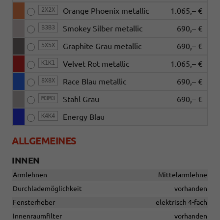
2X2X
Orange Phoenix metallic
1.065,– €
B3B3
Smokey Silber metallic
690,– €
5X5X
Graphite Grau metallic
690,– €
K1K1
Velvet Rot metallic
1.065,– €
8X8X
Race Blau metallic
690,– €
M3M3
Stahl Grau
690,– €
K4K4
Energy Blau
ALLGEMEINES
INNEN
Armlehnen
Mittelarmlehne
Durchlademöglichkeit
vorhanden
Fensterheber
elektrisch 4-fach
Innenraumfilter
vorhanden