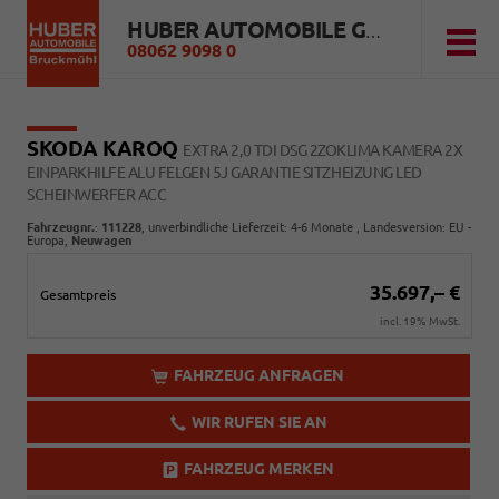
HUBER AUTOMOBILE GMBH
08062 9098 0
SKODA KAROQ
EXTRA 2,0 TDI DSG 2ZOKLIMA KAMERA 2X
EINPARKHILFE ALU FELGEN 5J GARANTIE SITZHEIZUNG LED
SCHEINWERFER ACC
Fahrzeugnr.
:
111228
, unverbindliche Lieferzeit: 4-6 Monate , Landesversion: EU -
Europa,
Neuwagen
35.697,– €
Gesamtpreis
incl. 19% MwSt.
FAHRZEUG ANFRAGEN
WIR RUFEN SIE AN
FAHRZEUG MERKEN