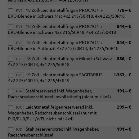
Anthrazit 4x2 215/55R17, 4x4 225/55R17
18 Zoll-Leichtmetallfelgen PROCYON +
778,– €
PV0
ERO-Blende in Schwarz Mat 4x2 215/50R18, 4x4 225/50R18
18 Zoll-Leichtmetallfelgen PROCYON +
844,– €
PV1
ERO-Blende in Schwarz 4x2 215/50R18, 4x4 225/50R18
18 Zoll-Leichtmetallfelgen PROCYON +
844,– €
PV2
ERO-Blende in Anthrazit 4x2 215/50R18, 4x4 225/50R18
18 Zoll-Leichtmetallfelgen Miran in Schwarz
886,– €
PV3
4x2 215/50R18, 4x4 225/50R18
19 Zoll-Leichtmetallfelgen SAGITARIUS
1.363,– €
PY0
4x2 225/40R19, 4x4 225/45R19
Stahlreserverad inkl. Wagenheber,
191,– €
PJA
Radschraubenschlüssel unvollständig (nicht mit 4x4)
Leichtmetallfelgenreserverad inkl.
299,– €
PJC
Wagenheber, Radschraubenschlüssel (nur mit
PJ0/PU0/PU1/WFL nicht mit 4x4)
Stahlreservenotrad inkl. Wagenheber,
191,– €
PJD
Radschraubenschlüssel