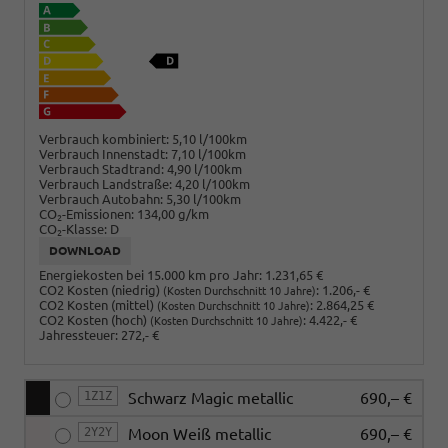
Verbrauch kombiniert:
5,10 l/100km
Verbrauch Innenstadt:
7,10 l/100km
Verbrauch Stadtrand:
4,90 l/100km
Verbrauch Landstraße:
4,20 l/100km
Verbrauch Autobahn:
5,30 l/100km
CO
-Emissionen:
134,00 g/km
2
CO
-Klasse:
D
2
DOWNLOAD
Energiekosten bei 15.000 km pro Jahr:
1.231,65 €
CO2 Kosten (niedrig)
:
1.206,- €
(Kosten Durchschnitt 10 Jahre)
CO2 Kosten (mittel)
:
2.864,25 €
(Kosten Durchschnitt 10 Jahre)
CO2 Kosten (hoch)
:
4.422,- €
(Kosten Durchschnitt 10 Jahre)
Jahressteuer:
272,- €
1Z1Z
Schwarz Magic metallic
690,– €
2Y2Y
Moon Weiß metallic
690,– €