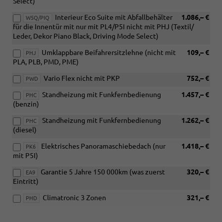
Select)
Interieur Eco Suite mit Abfallbehälter
1.086,– €
W5Q/PIQ
für die Innentür mit nur mit PL4/P5I nicht mit PHJ (Textil/
Leder, Dekor Piano Black, Driving Mode Select)
Umklappbare Beifahrersitzlehne (nicht mit
109,– €
PHJ
PLA, PLB, PMD, PME)
Vario Flex nicht mit PKP
752,– €
PWD
Standheizung mit Funkfernbedienung
1.457,– €
PHC
(benzin)
Standheizung mit Funkfernbedienung
1.262,– €
PHC
(diesel)
Elektrisches Panoramaschiebedach (nur
1.418,– €
PK6
mit P5I)
Garantie 5 Jahre 150 000km (was zuerst
320,– €
EA9
Eintritt)
Climatronic 3 Zonen
321,– €
PHD