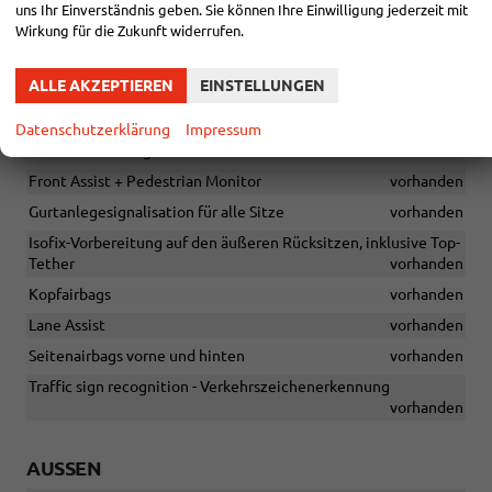
uns Ihr Einverständnis geben. Sie können Ihre Einwilligung jederzeit mit
Dreipunkt-Sicherheitgurte hinten auf den äußeren Sitzen
Wirkung für die Zukunft widerrufen.
vorhanden
ESC, ABS, MSR, ASR, EDS, HBA, DSR, RBS, MKB, TMP, HHC, XDS+
ALLE AKZEPTIEREN
EINSTELLUNGEN
vorhanden
Fahrer- und abschaltbarer Beifahrerairbag
vorhanden
Datenschutzerklärung
Impressum
Fahrer-Knieairbag
vorhanden
Front Assist + Pedestrian Monitor
vorhanden
Gurtanlegesignalisation für alle Sitze
vorhanden
Isofix-Vorbereitung auf den äußeren Rücksitzen, inklusive Top-
Tether
vorhanden
Kopfairbags
vorhanden
Lane Assist
vorhanden
Seitenairbags vorne und hinten
vorhanden
Traffic sign recognition - Verkehrszeichenerkennung
vorhanden
AUSSEN