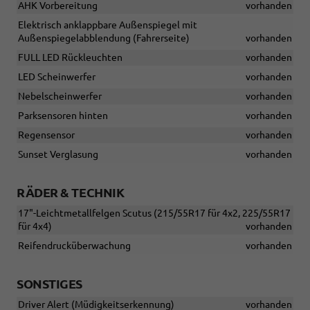
AHK Vorbereitung
vorhanden
Elektrisch anklappbare Außenspiegel mit
Außenspiegelabblendung (Fahrerseite)
vorhanden
FULL LED Rückleuchten
vorhanden
LED Scheinwerfer
vorhanden
Nebelscheinwerfer
vorhanden
Parksensoren hinten
vorhanden
Regensensor
vorhanden
Sunset Verglasung
vorhanden
RÄDER & TECHNIK
17"-Leichtmetallfelgen Scutus (215/55R17 für 4x2, 225/55R17
für 4x4)
vorhanden
Reifendrucküberwachung
vorhanden
SONSTIGES
Driver Alert (Müdigkeitserkennung)
vorhanden