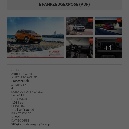
FAHRZEUGEXPOSÉ (PDF)
+1
GETRIEBE
Autom. 7-Gang
ANTRIEBSACHSE
Frontantrieb
ZYLINDER
4
SCHADSTOFFKLASSE
Euro 6 EA
HUBRAUM
1.968 ccm
LEISTUNG
110 kW (150 PS)
KRAFTSTOFF
Diesel
KATEGORIE
SUV/Geländewagen/Pickup