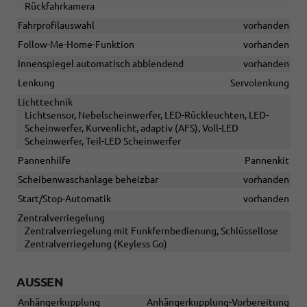
Rückfahrkamera
Fahrprofilauswahl
vorhanden
Follow-Me-Home-Funktion
vorhanden
Innenspiegel automatisch abblendend
vorhanden
Lenkung
Servolenkung
Lichttechnik
Lichtsensor, Nebelscheinwerfer, LED-Rückleuchten, LED-
Scheinwerfer, Kurvenlicht, adaptiv (AFS), Voll-LED
Scheinwerfer, Teil-LED Scheinwerfer
Pannenhilfe
Pannenkit
Scheibenwaschanlage beheizbar
vorhanden
Start/Stop-Automatik
vorhanden
Zentralverriegelung
Zentralverriegelung mit Funkfernbedienung, Schlüssellose
Zentralverriegelung (Keyless Go)
AUSSEN
Anhängerkupplung
Anhängerkupplung-Vorbereitung