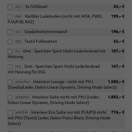
3x Schlüssel
35,– €
8QG
Varibler Ladeboden (nicht mit W5K, PWD,
199,– €
PKP
PJA/PJB, RA2)
Gepäcknetztrennwand
196,– €
3CX
Textil Fußmatten
55,– €
0TD
Drei - Speichen Sport Multi Lederlenkrad mit
107,– €
PLI
Heizung
Drei - Speichen Sport Multi Lederlenkrad
107,– €
PLK
mit Heizung für DSG
Interieur Lounge - nicht mit PHJ
1.585,– €
W5M/PIM
(Suedia/Leder, Dekor Linear Dynamic, Driving Mode Select)
Interieur Suite nicht mit PHJ (Leder,
1.883,– €
W5N/PIN
Dekor Linear Dynamic, Driving Mode Select)
Interieur Eco Suite nur mit PL4/P5I nicht
774,– €
W5P/PIP
mit PHJ (Textil/ Leder, Dekor Piano Black, Driving Mode
Select)