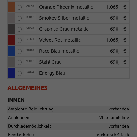
2X2X
Orange Phoenix metallic
1.065,– €
B3B3
Smokey Silber metallic
690,– €
5X5X
Graphite Grau metallic
690,– €
K1K1
Velvet Rot metallic
1.065,– €
8X8X
Race Blau metallic
690,– €
M3M3
Stahl Grau
690,– €
K4K4
Energy Blau
ALLGEMEINES
INNEN
Ambiente-Beleuchtung
vorhanden
Armlehnen
Mittelarmlehne
Durchlademöglichkeit
vorhanden
Fensterheber
elektrisch 4-fach