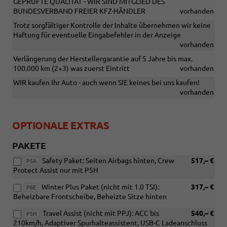
GEPRÜFTE QUALITÄT - WIR SIND MITGLIED DES
BUNDESVERBAND FREIER KFZ-HÄNDLER
vorhanden
Trotz sorgfältiger Kontrolle der Inhalte übernehmen wir keine
Haftung für eventuelle Eingabefehler in der Anzeige
vorhanden
Verlängerung der Herstellergarantie auf 5 Jahre bis max.
100.000 km (2+3) was zuerst Eintritt
vorhanden
WIR kaufen Ihr Auto - auch wenn SIE keines bei uns kaufen!
vorhanden
OPTIONALE EXTRAS
PAKETE
Safety Paket: Seiten Airbags hinten, Crew
517,– €
P5A
Protect Assist nur mit P5H
Winter Plus Paket (nicht mit 1.0 TSI):
317,– €
P6E
Beheizbare Frontscheibe, Beheizte Sitze hinten
Travel Assist (nicht mit PPJ): ACC bis
540,– €
P5H
210km/h, Adaptiver Spurhalteassistent, USB-C Ladeanschluss