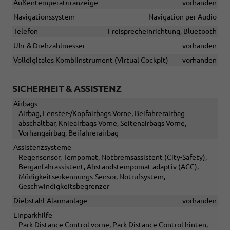
Außentemperaturanzeige
vorhanden
Navigationssystem
Navigation per Audio
Telefon
Freisprecheinrichtung, Bluetooth
Uhr & Drehzahlmesser
vorhanden
Volldigitales Kombiinstrument (Virtual Cockpit)
vorhanden
SICHERHEIT & ASSISTENZ
Airbags
Airbag, Fenster-/Kopfairbags Vorne, Beifahrerairbag
abschaltbar, Knieairbags Vorne, Seitenairbags Vorne,
Vorhangairbag, Beifahrerairbag
Assistenzsysteme
Regensensor, Tempomat, Notbremsassistent (City-Safety),
Berganfahrassistent, Abstandstempomat adaptiv (ACC),
Müdigkeitserkennungs-Sensor, Notrufsystem,
Geschwindigkeitsbegrenzer
Diebstahl-Alarmanlage
vorhanden
Einparkhilfe
Park Distance Control vorne, Park Distance Control hinten,