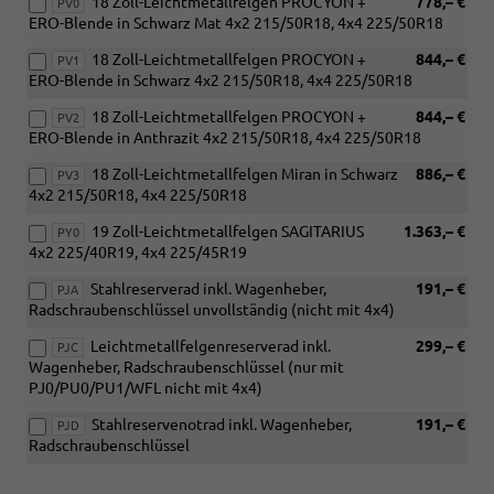
18 Zoll-Leichtmetallfelgen PROCYON +
778,– €
PV0
ERO-Blende in Schwarz Mat 4x2 215/50R18, 4x4 225/50R18
18 Zoll-Leichtmetallfelgen PROCYON +
844,– €
PV1
ERO-Blende in Schwarz 4x2 215/50R18, 4x4 225/50R18
18 Zoll-Leichtmetallfelgen PROCYON +
844,– €
PV2
ERO-Blende in Anthrazit 4x2 215/50R18, 4x4 225/50R18
18 Zoll-Leichtmetallfelgen Miran in Schwarz
886,– €
PV3
4x2 215/50R18, 4x4 225/50R18
19 Zoll-Leichtmetallfelgen SAGITARIUS
1.363,– €
PY0
4x2 225/40R19, 4x4 225/45R19
Stahlreserverad inkl. Wagenheber,
191,– €
PJA
Radschraubenschlüssel unvollständig (nicht mit 4x4)
Leichtmetallfelgenreserverad inkl.
299,– €
PJC
Wagenheber, Radschraubenschlüssel (nur mit
PJ0/PU0/PU1/WFL nicht mit 4x4)
Stahlreservenotrad inkl. Wagenheber,
191,– €
PJD
Radschraubenschlüssel