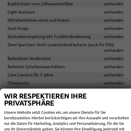
Kopfstützen vorn, höheneinstellbar
vorhanden
Light Assistant
vorhanden
Mittelarmlehne vorne und hinten
vorhanden
Start-Stopp
vorhanden
Zentralverriegelung inkl. Funkfernbedienung
vorhanden
Zwei-Speichen- Multi Lederlenkrad beheizt (auch für DSG)
vorhanden
Beheizbare Vordersitze
vorhanden
Beheizte Scheibenwaschdüsen
vorhanden
Care Connect für 3 Jahre
vorhanden
Climatronic
vorhanden
Easy Start
vorhanden
WIR RESPEKTIEREN IHRE
Elektromechanische Servolenkung
vorhanden
PRIVATSPHÄRE
Unsere Website setzt Cookies ein, um unsere Dienste für Sie
INFOTAINMENT & KOMMUNIKATION
bereitzustellen. Hierbei berücksichtigen wir Ihre Auswahl und verarbeiten
nur die Daten für Marketing, Analytics und Personalisierung, für die Sie
Infotainment 8 Zoll , Wireless Smartlink
vorhanden
uns Ihr Einverständnis geben. Sie können Ihre Einwilligung jederzeit mit