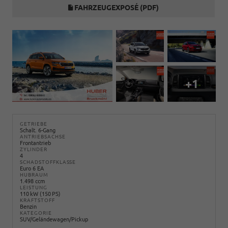
FAHRZEUGEXPOSÉ (PDF)
+1
GETRIEBE
Schalt. 6-Gang
ANTRIEBSACHSE
Frontantrieb
ZYLINDER
4
SCHADSTOFFKLASSE
Euro 6 EA
HUBRAUM
1.498 ccm
LEISTUNG
110 kW (150 PS)
KRAFTSTOFF
Benzin
KATEGORIE
SUV/Geländewagen/Pickup