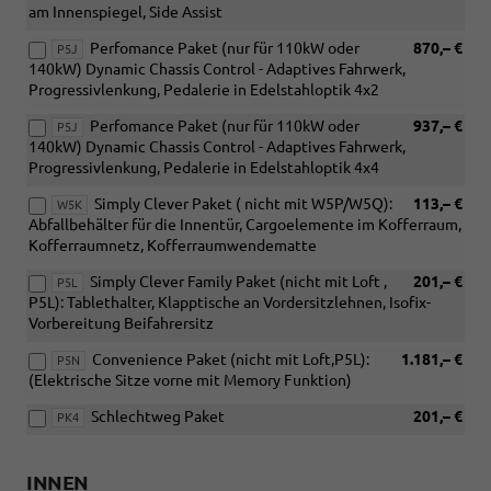
am Innenspiegel, Side Assist
Perfomance Paket (nur für 110kW oder
870,– €
P5J
140kW) Dynamic Chassis Control - Adaptives Fahrwerk,
Progressivlenkung, Pedalerie in Edelstahloptik 4x2
Perfomance Paket (nur für 110kW oder
937,– €
P5J
140kW) Dynamic Chassis Control - Adaptives Fahrwerk,
Progressivlenkung, Pedalerie in Edelstahloptik 4x4
Simply Clever Paket ( nicht mit W5P/W5Q):
113,– €
W5K
Abfallbehälter für die Innentür, Cargoelemente im Kofferraum,
Kofferraumnetz, Kofferraumwendematte
Simply Clever Family Paket (nicht mit Loft ,
201,– €
P5L
P5L): Tablethalter, Klapptische an Vordersitzlehnen, Isofix-
Vorbereitung Beifahrersitz
Convenience Paket (nicht mit Loft,P5L):
1.181,– €
P5N
(Elektrische Sitze vorne mit Memory Funktion)
Schlechtweg Paket
201,– €
PK4
INNEN