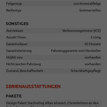
Felgentyp
Leichtmetallfelge
Reifentyp
Sommerreifen
SONSTIGES
Antriebsart
Verbrennungsmotor (ICE)
Anzahl Türen
5-türig
Garantiedauer
60 Monate
Garantieleistung
Fahrzeuggarantie vom Hersteller
HU/AU neu
vorhanden
Nichtraucher-Fahrzeug
vorhanden
Zustand, Beschaffenheit
Scheckheftgepflegt
SERIENAUSSTATTUNGEN
PAKETE
Design Paket: Dachreling silber eloxiert, Chromleisten an den