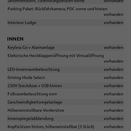
Seitenfenstern, Türeinstiegsleisten vorne
vorhanden
Parking Paket: Rückfahrkamera, PDC vorne und hinten
vorhanden
Interieur Lodge
vorhanden
INNEN
Keyless Go + Alarmanlage
vorhanden
Elektrische Heckklappenöffnung mit Virtualöffnung
vorhanden
LED-Innenraumbeleuchtung
vorhanden
Driving Mode Select
vorhanden
230V Steckdose + USB hinten
vorhanden
Fußraumbeleuchtung vorn
vorhanden
Geschwindigkeitsregelanlage
vorhanden
Höheneinstellbare Vordersitze
vorhanden
Innenspiegelabblendung
vorhanden
Kopfstützen hinten, höheneinstellbar (3 Stück)
vorhanden