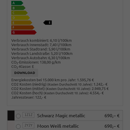
Verbrauch kombiniert:
6,10 l/100km
Verbrauch Innenstadt:
7,40 l/100km
Verbrauch Stadtrand:
5,90 l/100km
Verbrauch Landstraße:
5,20 l/100km
Verbrauch Autobahn:
6,30 l/100km
CO
-Emissionen:
138,00 g/km
2
CO
-Klasse:
E
2
DOWNLOAD
Energiekosten bei 15.000 km pro Jahr:
1.595,76 €
CO2 Kosten (niedrig)
:
1.242,- €
(Kosten Durchschnitt 10 Jahre)
CO2 Kosten (mittel)
:
2.949,75 €
(Kosten Durchschnitt 10 Jahre)
CO2 Kosten (hoch)
:
4.554,- €
(Kosten Durchschnitt 10 Jahre)
Jahressteuer:
122,- €
1Z1Z
Schwarz Magic metallic
690,– €
2Y2Y
Moon Weiß metallic
690,– €