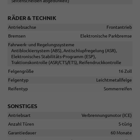
Seitenscheiben abgedunkelt)
RÄDER & TECHNIK
Antriebsachse
Frontantrieb
Bremsen
Elektronische Parkbremse
Fahrwerk- und Regelungssysteme
Antiblockiersystem (ABS), Antischlupfregelung (ASR),
Elektronisches Stabilitäts-Programm (ESP),
Traktionskontrolle (ASR/CTS/ETS), Reifendruckkontrolle
Felgengröße
16 Zoll
Felgentyp
Leichtmetallfelge
Reifentyp
Sommerreifen
SONSTIGES
Antriebsart
Verbrennungsmotor (ICE)
Anzahl Türen
5-türig
Garantiedauer
60 Monate