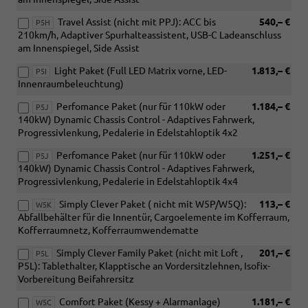
Travel Assist (nicht mit PPJ): ACC bis
540,– €
P5H
210km/h, Adaptiver Spurhalteassistent, USB-C Ladeanschluss
am Innenspiegel, Side Assist
Light Paket (Full LED Matrix vorne, LED-
1.813,– €
P5I
Innenraumbeleuchtung)
Perfomance Paket (nur für 110kW oder
1.184,– €
P5J
140kW) Dynamic Chassis Control - Adaptives Fahrwerk,
Progressivlenkung, Pedalerie in Edelstahloptik 4x2
Perfomance Paket (nur für 110kW oder
1.251,– €
P5J
140kW) Dynamic Chassis Control - Adaptives Fahrwerk,
Progressivlenkung, Pedalerie in Edelstahloptik 4x4
Simply Clever Paket ( nicht mit W5P/W5Q):
113,– €
W5K
Abfallbehälter für die Innentür, Cargoelemente im Kofferraum,
Kofferraumnetz, Kofferraumwendematte
Simply Clever Family Paket (nicht mit Loft ,
201,– €
P5L
P5L): Tablethalter, Klapptische an Vordersitzlehnen, Isofix-
Vorbereitung Beifahrersitz
Comfort Paket (Kessy + Alarmanlage)
1.181,– €
W5C