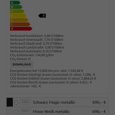
Verbrauch kombiniert:
5,90 l/100km
Verbrauch Innenstadt:
7,70 l/100km
Verbrauch Stadtrand:
5,70 l/100km
Verbrauch Landstraße:
5,00 l/100km
Verbrauch Autobahn:
6,10 l/100km
CO
-Emissionen:
134,00 g/km
2
CO
-Klasse:
D
2
DOWNLOAD
Energiekosten bei 15.000 km pro Jahr:
1.543,44 €
CO2 Kosten (niedrig)
:
1.206,- €
(Kosten Durchschnitt 10 Jahre)
CO2 Kosten (mittel)
:
2.864,25 €
(Kosten Durchschnitt 10 Jahre)
CO2 Kosten (hoch)
:
4.422,- €
(Kosten Durchschnitt 10 Jahre)
Jahressteuer:
102,- €
1Z1Z
Schwarz Magic metallic
690,– €
2Y2Y
Moon Weiß metallic
690,– €