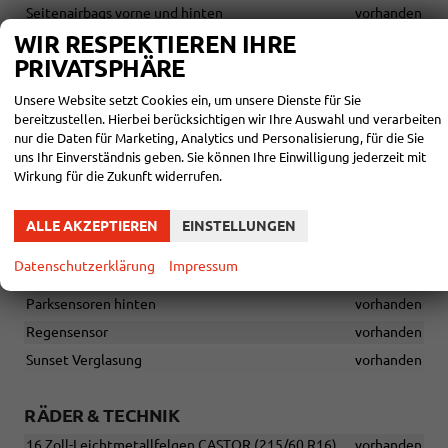
Seitenairbags vorne und hinten
vorhanden
WIR RESPEKTIEREN IHRE
Traffic sign recognition - Verkehrszeichenerkennung
vorhanden
PRIVATSPHÄRE
Unsere Website setzt Cookies ein, um unsere Dienste für Sie
AUSSEN
bereitzustellen. Hierbei berücksichtigen wir Ihre Auswahl und verarbeiten
nur die Daten für Marketing, Analytics und Personalisierung, für die Sie
AHK Vorbereitung
vorhanden
uns Ihr Einverständnis geben. Sie können Ihre Einwilligung jederzeit mit
Elektrisch anklappbare Außenspiegel mit
Wirkung für die Zukunft widerrufen.
Außenspiegelabblendung (Fahrerseite)
vorhanden
FULL LED Rückleuchten
vorhanden
ALLE AKZEPTIEREN
EINSTELLUNGEN
LED Scheinwerfer
vorhanden
Datenschutzerklärung
Impressum
Nebelscheinwerfer
vorhanden
Parksensoren hinten
vorhanden
Regensensor
vorhanden
Sunset Verglasung
vorhanden
RÄDER & TECHNIK
16 Zoll-Leichtmetallfelgen CASTOR (215/60 R16)
vorhanden