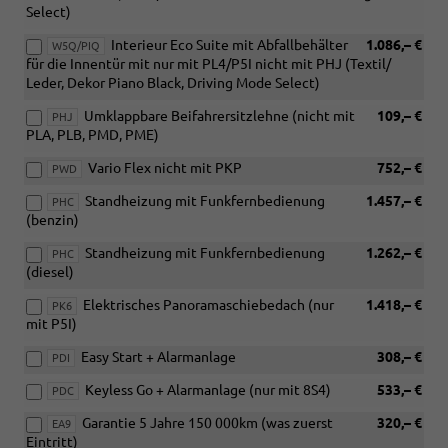
Select)
Interieur Eco Suite mit Abfallbehälter
1.086,– €
W5Q/PIQ
für die Innentür mit nur mit PL4/P5I nicht mit PHJ (Textil/
Leder, Dekor Piano Black, Driving Mode Select)
Umklappbare Beifahrersitzlehne (nicht mit
109,– €
PHJ
PLA, PLB, PMD, PME)
Vario Flex nicht mit PKP
752,– €
PWD
Standheizung mit Funkfernbedienung
1.457,– €
PHC
(benzin)
Standheizung mit Funkfernbedienung
1.262,– €
PHC
(diesel)
Elektrisches Panoramaschiebedach (nur
1.418,– €
PK6
mit P5I)
Easy Start + Alarmanlage
308,– €
PDI
Keyless Go + Alarmanlage (nur mit 8S4)
533,– €
PDC
Garantie 5 Jahre 150 000km (was zuerst
320,– €
EA9
Eintritt)