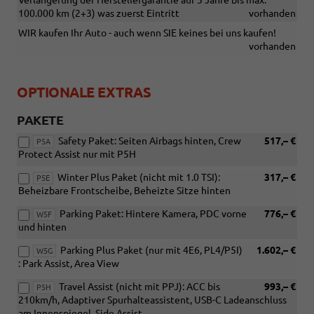
Verlängerung der Herstellergarantie auf 5 Jahre bis max.
100.000 km (2+3) was zuerst Eintritt
vorhanden
WIR kaufen Ihr Auto - auch wenn SIE keines bei uns kaufen!
vorhanden
OPTIONALE EXTRAS
PAKETE
Safety Paket: Seiten Airbags hinten, Crew
517,– €
P5A
Protect Assist nur mit P5H
Winter Plus Paket (nicht mit 1.0 TSI):
317,– €
P5E
Beheizbare Frontscheibe, Beheizte Sitze hinten
Parking Paket: Hintere Kamera, PDC vorne
776,– €
W5F
und hinten
Parking Plus Paket (nur mit 4E6, PL4/P5I)
1.602,– €
W5G
: Park Assist, Area View
Travel Assist (nicht mit PPJ): ACC bis
993,– €
P5H
210km/h, Adaptiver Spurhalteassistent, USB-C Ladeanschluss
am Innenspiegel, Side Assist