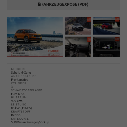
FAHRZEUGEXPOSÉ (PDF)
+1
GETRIEBE
Schalt. 6-Gang
ANTRIEBSACHSE
Frontantrieb
ZYLINDER
3
SCHADSTOFFKLASSE
Euro 6 EA
HUBRAUM
999 ccm
LEISTUNG
85 kW (116 PS)
KRAFTSTOFF
Benzin
KATEGORIE
SUV/Geländewagen/Pickup