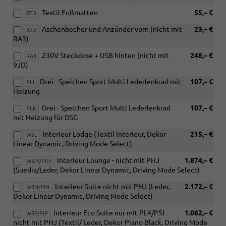
Textil Fußmatten
55,– €
0TD
Aschenbecher und Anzünder vorn (nicht mit
23,– €
9JD
RA3)
230V Steckdose + USB hinten (nicht mit
248,– €
RA3
9JD)
Drei - Speichen Sport Multi Lederlenkrad mit
107,– €
PLI
Heizung
Drei - Speichen Sport Multi Lederlenkrad
107,– €
PLK
mit Heizung für DSG
Interieur Lodge (Textil Interieur, Dekor
215,– €
W5L
Linear Dynamic, Driving Mode Select)
Interieur Lounge - nicht mit PHJ
1.874,– €
W5M/PIM
(Suedia/Leder, Dekor Linear Dynamic, Driving Mode Select)
Interieur Suite nicht mit PHJ (Leder,
2.172,– €
W5N/PIN
Dekor Linear Dynamic, Driving Mode Select)
Interieur Eco Suite nur mit PL4/P5I
1.062,– €
W5P/PIP
nicht mit PHJ (Textil/ Leder, Dekor Piano Black, Driving Mode