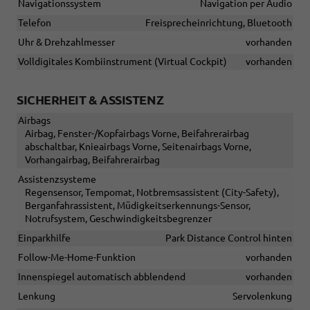
Navigationssystem
Navigation per Audio
Telefon
Freisprecheinrichtung, Bluetooth
Uhr & Drehzahlmesser
vorhanden
Volldigitales Kombiinstrument (Virtual Cockpit)
vorhanden
SICHERHEIT & ASSISTENZ
Airbags
Airbag, Fenster-/Kopfairbags Vorne, Beifahrerairbag
abschaltbar, Knieairbags Vorne, Seitenairbags Vorne,
Vorhangairbag, Beifahrerairbag
Assistenzsysteme
Regensensor, Tempomat, Notbremsassistent (City-Safety),
Berganfahrassistent, Müdigkeitserkennungs-Sensor,
Notrufsystem, Geschwindigkeitsbegrenzer
Einparkhilfe
Park Distance Control hinten
Follow-Me-Home-Funktion
vorhanden
Innenspiegel automatisch abblendend
vorhanden
Lenkung
Servolenkung