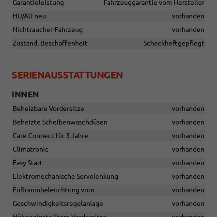
Garantieleistung
Fahrzeuggarantie vom Hersteller
HU/AU neu
vorhanden
Nichtraucher-Fahrzeug
vorhanden
Zustand, Beschaffenheit
Scheckheftgepflegt
SERIENAUSSTATTUNGEN
INNEN
Beheizbare Vordersitze
vorhanden
Beheizte Scheibenwaschdüsen
vorhanden
Care Connect für 3 Jahre
vorhanden
Climatronic
vorhanden
Easy Start
vorhanden
Elektromechanische Servolenkung
vorhanden
Fußraumbeleuchtung vorn
vorhanden
Geschwindigkeitsregelanlage
vorhanden