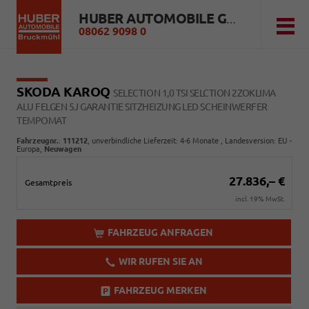
HUBER AUTOMOBILE GMBH
08062 9098 0
SKODA KAROQ
SELECTION 1,0 TSI SELCTION 2ZOKLIMA
ALU FELGEN 5J GARANTIE SITZHEIZUNG LED SCHEINWERFER
TEMPOMAT
Fahrzeugnr.
:
111212
, unverbindliche Lieferzeit: 4-6 Monate , Landesversion: EU -
Europa,
Neuwagen
27.836,– €
Gesamtpreis
incl. 19% MwSt.
FAHRZEUG ANFRAGEN
WIR RUFEN SIE AN
FAHRZEUG MERKEN