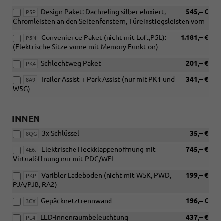
Design Paket: Dachreling silber eloxiert,
545,– €
P5P
Chromleisten an den Seitenfenstern, Türeinstiegsleisten vorn
Convenience Paket (nicht mit Loft,P5L):
1.181,– €
P5N
(Elektrische Sitze vorne mit Memory Funktion)
Schlechtweg Paket
201,– €
PK4
Trailer Assist + Park Assist (nur mit PK1 und
341,– €
8A9
W5G)
INNEN
3x Schlüssel
35,– €
8QG
Elektrische Heckklappenöffnung mit
745,– €
4E6.
Virtualöffnung nur mit PDC/WFL
Varibler Ladeboden (nicht mit W5K, PWD,
199,– €
PKP
PJA/PJB, RA2)
Gepäcknetztrennwand
196,– €
3CX
LED-Innenraumbeleuchtung
437,– €
PL4