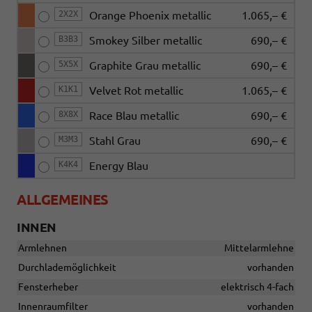
2X2X
Orange Phoenix metallic
1.065,– €
B3B3
Smokey Silber metallic
690,– €
5X5X
Graphite Grau metallic
690,– €
K1K1
Velvet Rot metallic
1.065,– €
8X8X
Race Blau metallic
690,– €
M3M3
Stahl Grau
690,– €
K4K4
Energy Blau
ALLGEMEINES
INNEN
Armlehnen
Mittelarmlehne
Durchlademöglichkeit
vorhanden
Fensterheber
elektrisch 4-fach
Innenraumfilter
vorhanden