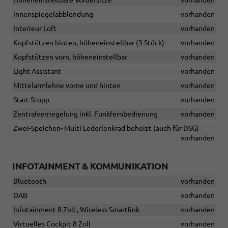
Höheneinstellbare Vordersitze
vorhanden
Innenspiegelabblendung
vorhanden
Interieur Loft
vorhanden
Kopfstützen hinten, höheneinstellbar (3 Stück)
vorhanden
Kopfstützen vorn, höheneinstellbar
vorhanden
Light Assistant
vorhanden
Mittelarmlehne vorne und hinten
vorhanden
Start-Stopp
vorhanden
Zentralverriegelung inkl. Funkfernbedienung
vorhanden
Zwei-Speichen- Multi Lederlenkrad beheizt (auch für DSG)
vorhanden
INFOTAINMENT & KOMMUNIKATION
Bluetooth
vorhanden
DAB
vorhanden
Infotainment 8 Zoll , Wireless Smartlink
vorhanden
Virtuelles Cockpit 8 Zoll
vorhanden